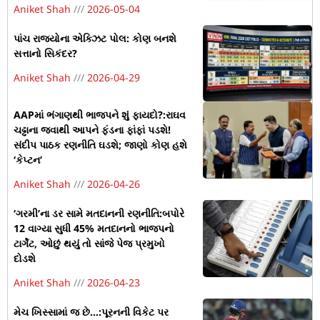
Aniket Shah
2026-05-04
પાંચ રાજ્યોના એક્ઝિટ પોલ: કોણ બનશે
સત્તાનો સિકંદર?
Aniket Shah
2026-04-29
AAPમાં ભંગાણથી ભાજપને શું ફાયદો?:રાઘવ
ચઢ્ઢાના જવાથી આપને ફંડના ફાંફાં પડશે!
સંદીપ પાઠક રણનીતિ ઘડશે; જાણો કોણ હશે
‘કેપ્ટન’
Aniket Shah
2026-04-26
‘ગરમી’ના ડર સામે મતદાનની રણનીતિ:બપોરે
12 વાગ્યા સુધી 45% મતદાનનો ભાજપનો
ટાર્ગેટ, ઓછું થયું તો સાંજે પેજ પ્રમુખો
દોડશે
Aniket Shah
2026-04-23
મેચ ખિસ્સામાં જ છે…:પૂરનની વિકેટ પર