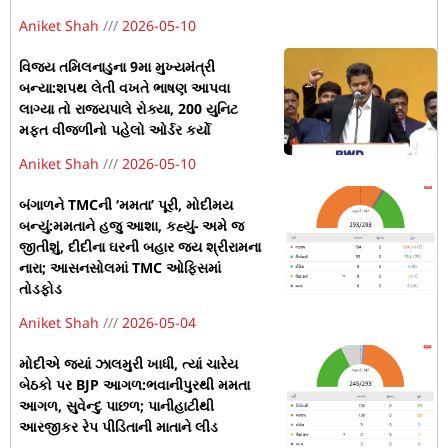
Aniket Shah
2026-05-10
વિજય તમિલનાડુના 9મા મુખ્યમંત્રી
બન્યા:શપથ લેતી વખતે ભાષણ આપવા
લાગ્યા તો રાજ્યપાલે રોક્યા, 200 યુનિટ
મફત વીજળીનો પહેલો ઓર્ડર કર્યો
Aniket Shah
2026-05-10
બંગાળને TMCની ‘મમતા’ પૂરી, મોદીમય
બન્યું:મમતાને હજુ આશા, કહ્યું- અમે જ
જીતીશું, દીદીના ઘરની બહાર જય શ્રીરામના
નારા; આસનસોલમાં TMC ઓફિસમાં
તોડફોડ
Aniket Shah
2026-05-04
મોદીએ જ્યાં ઝાલમુરી ખાધી, ત્યાં ચારેય
બેઠકો પર BJP આગળ:ભવાનીપુરથી મમતા
આગળ, સુવેન્દુ પાછળ; પાનીહાટીથી
આરજીકર રેપ પીડિતાની માતાને લીડ