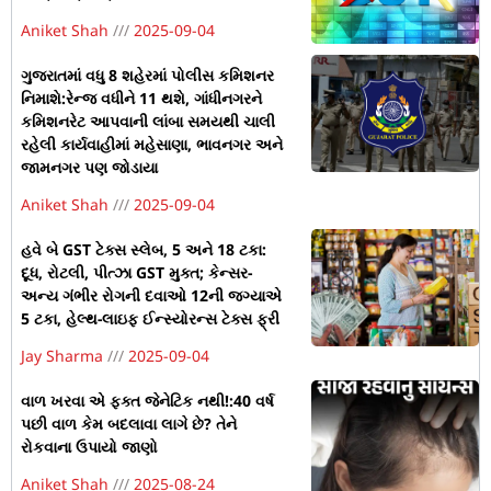
Aniket Shah
2025-09-04
ગુજરાતમાં વધુ 8 શહેરમાં પોલીસ કમિશનર
નિમાશે:રેન્જ વધીને 11 થશે, ગાંધીનગરને
કમિશનરેટ આપવાની લાંબા સમયથી ચાલી
રહેલી કાર્યવાહીમાં મહેસાણા, ભાવનગર અને
જામનગર પણ જોડાયા
Aniket Shah
2025-09-04
હવે બે GST ટેક્સ સ્લેબ, 5 અને 18 ટકા:
દૂધ, રોટલી, પીત્ઝા GST મુક્ત; કેન્સર-
અન્ય ગંભીર રોગની દવાઓ 12ની જગ્યાએ
5 ટકા, હેલ્થ-લાઇફ ઈન્સ્યોરન્સ ટેક્સ ફ્રી
Jay Sharma
2025-09-04
વાળ ખરવા એ ફક્ત જેનેટિક નથી!:40 વર્ષ
પછી વાળ કેમ બદલાવા લાગે છે? તેને
રોકવાના ઉપાયો જાણો
Aniket Shah
2025-08-24