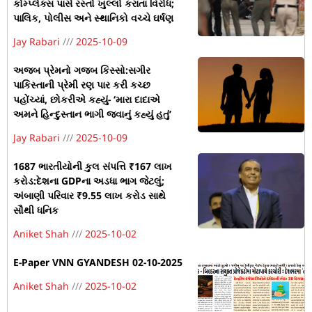
કોમ્પ્લેક્સ પાસે રસ્તો ખુલ્લો કરાતા વિરોધ;
પાલિક, પોલીસ અને સ્થાનિકો વચ્ચે ઘર્ષણ
Jay Rabari
2025-10-09
અજબ પ્રેમનો ગજબ કિસ્સો:સગીર
પાકિસ્તાની પ્રેમી રણ પાર કરી કચ્છ
પહોંચ્યાં, છોકરીએ કહ્યું- ‘મારા દાદાએ
અમને હિન્દુસ્તાન ભાગી જવાનું કહ્યું હતું’
Jay Rabari
2025-10-09
1687 ભારતીયોની કુલ સંપત્તિ ₹167 લાખ
કરોડ:દેશના GDPના અડધા ભાગ જેટલું;
અંબાણી પરિવાર ₹9.55 લાખ કરોડ સાથે
સૌથી ધનિક
Aniket Shah
2025-10-02
E-Paper VNN GYANDESH 02-10-2025
Aniket Shah
2025-10-02