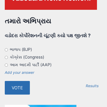
તમારો અભિપ્રાય
વડોદરા કોર્પોરેશનની ચૂંટણી કયો પક્ષ જીતશે ?
ભાજપ (BJP)
કોંગ્રેસ (Congress)
આમ આદમી પાર્ટી (AAP)
Add your answer
Results