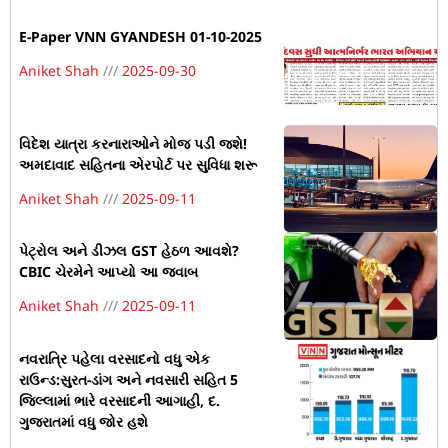
E-Paper VNN GYANDESH 01-10-2025
Aniket Shah
2025-09-30
વિદેશ યાત્રા કરનારાઓને મોજ પડી જશે!
અમદાવાદ સહિતના એરપોર્ટ પર સુવિધા શરૂ
Aniket Shah
2025-09-11
પેટ્રોલ અને ડીઝલ GST હેઠળ આવશે?
CBIC ચેરમેને આપ્યો આ જવાબ
Aniket Shah
2025-09-11
નવરાત્રિ પહેલા વરસાદનો વધુ એક
રાઉન્ડ:સુરત-ડાંગ અને નવસારી સહિત 5
જિલ્લામાં ભારે વરસાદની આગાહી, દ.
ગુજરાતમાં વધુ જોર હશે