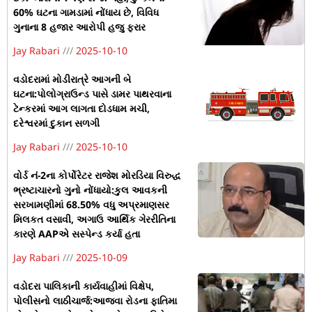
60% ઘટના ગામડામાં નોંધાય છે, વિવિધ
ગુનાના 8 હજાર આરોપી હજુ ફરાર
Jay Rabari
2025-10-10
વડોદરામાં મોડીરાત્રે આગની બે
ઘટના:પોલોગ્રાઉન્ડ પાસે ડામર પાથરવાના
ટેન્કરમાં આગ લાગતા દોડધામ મચી,
દરેશ્વરમાં દુકાન સળગી
Jay Rabari
2025-10-10
વોર્ડ નં-2ના કોર્પોરેટર રાજેશ મોરડિયા વિરુદ્ધ
ભ્રષ્ટાચારનો ગુનો નોંધાયો:કુલ આવકની
સરખામણીમાં 68.50% વધુ અપ્રમાણસર
મિલકત વસાવી, અગાઉ આર્થિક ગેરરીતિના
કારણે AAPએ સસ્પેન્ડ કર્યા હતા
Jay Rabari
2025-10-09
વડોદરા પાલિકાની કાર્યવાહીમાં વિક્ષેપ,
પોલીસનો લાઠીચાર્જ:આજવા રોડના ફાતિમા