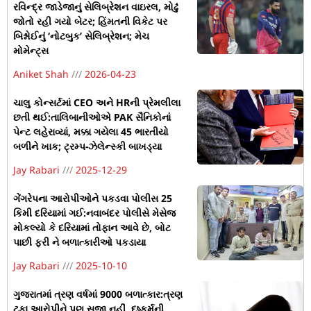
રવિન્દ્ર જાડેજાનું સેલિબ્રેશન વાઇરલ, મોઢું
જોતો રહી ગયો બેટર; હિંમતની વિકેટ પર
બિશ્નોઈનું ‘નોટબુક’ સેલિબ્રેશન; મેચ
મોમેન્ટ્સ
Aniket Shah
2026-04-23
ચાલુ કોન્સર્ટમાં CEO અને HRની પ્રેમલીલા
છતી થઈ:તાલિબાનીઓએ PAK સૈનિકોનાં
પેન્ટ લહેરાવ્યાં, મક્કા ગયેલા 45 ભારતીયો
બળીને ખાક; ટ્રમ્પ-ઝેલેન્સ્કી બાખડ્યા
Jay Rabari
2025-12-29
ગેંગરેપના આરોપીઓને પકડવા પોલીસ 25
કિમી દરિયામાં ગઈ:નવાબંદર પોલીસે મેસેજ
મોકલ્યો કે દરિયામાં તોફાન આવે છે, બોટ
પાછી ફરી ને બળાત્કારીઓ પકડાયા
Jay Rabari
2025-10-10
ગુજરાતમાં ત્રણ વર્ષમાં 9000 બળાત્કાર:ત્રણ
ટકા આરોપીને પણ સજા નહીં, દુષ્કર્મની