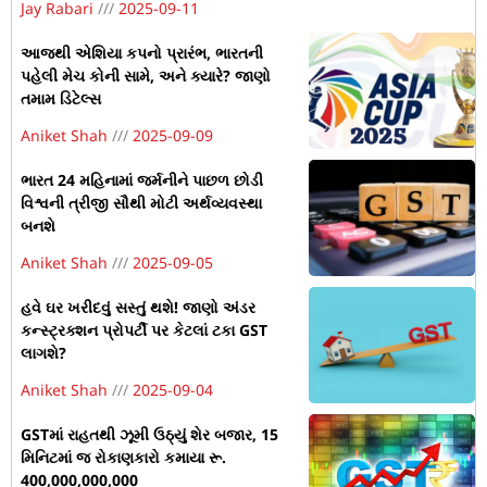
Jay Rabari
2025-09-11
આજથી એશિયા કપનો પ્રારંભ, ભારતની
પહેલી મેચ કોની સામે, અને ક્યારે? જાણો
તમામ ડિટેલ્સ
Aniket Shah
2025-09-09
ભારત 24 મહિનામાં જર્મનીને પાછળ છોડી
વિશ્વની ત્રીજી સૌથી મોટી અર્થવ્યવસ્થા
બનશે
Aniket Shah
2025-09-05
હવે ઘર ખરીદવું સસ્તું થશે! જાણો અંડર
કન્સ્ટ્રક્શન પ્રોપર્ટી પર કેટલાં ટકા GST
લાગશે?
Aniket Shah
2025-09-04
GSTમાં રાહતથી ઝૂમી ઉઠ્યું શેર બજાર, 15
મિનિટમાં જ રોકાણકારો કમાયા રૂ.
400,000,000,000