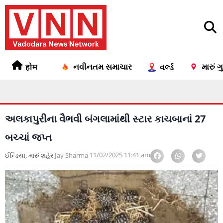
होम
નવીનતમ સમાચાર
મારું 
વર્લ્ડ
અલકાપુરીના વૈભવી બંગલામાંથી સ્ટાર કાચબાનાં 27
બચ્ચાં જપ્ત
11/02/2025
11:41 am
ઈન્ડિયા
,
મારું શહેર
Jay Sharma