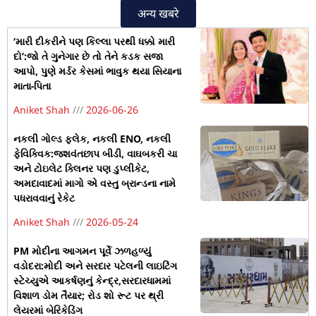
अन्य खबरे
‘મારી દીકરીને પણ કિલ્લા પરથી ધક્કો મારી
દો’:જો તે ગુનેગાર છે તો તેને કડક સજા
આપો, પુણે મર્ડર કેસમાં ભાવુક થયા સિયાના
માતા-પિતા
Aniket Shah
2026-06-26
નકલી ગોલ્ડ ફ્લેક, નકલી ENO, નકલી
ફેવિક્વિક:જશવંતછાપ બીડી, વાઘબકરી ચા
અને ટોઇલેટ ક્લિનર પણ ડુપ્લીકેટ,
અમદાવાદમાં માગો એ વસ્તુ બ્રાન્ડના નામે
પધરાવવાનું રેકેટ
Aniket Shah
2026-05-24
PM મોદીના આગમન પૂર્વે ઝળહળ્યું
વડોદરા:મોદી અને સરદાર પટેલની લાઇટિંગ
સ્ટેચ્યુએ આકર્ષણનું કેન્દ્ર,સરદારધામમાં
વિશાળ ડોમ તૈયાર; રોડ શો રૂટ પર થ્રી
લેયરમાં બેરિકેડિંગ