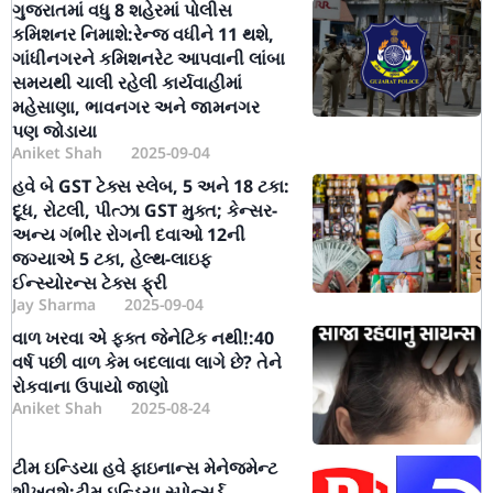
ગુજરાતમાં વધુ 8 શહેરમાં પોલીસ
કમિશનર નિમાશે:રેન્જ વધીને 11 થશે,
ગાંધીનગરને કમિશનરેટ આપવાની લાંબા
સમયથી ચાલી રહેલી કાર્યવાહીમાં
મહેસાણા, ભાવનગર અને જામનગર
પણ જોડાયા
Aniket Shah
2025-09-04
હવે બે GST ટેક્સ સ્લેબ, 5 અને 18 ટકા:
દૂધ, રોટલી, પીત્ઝા GST મુક્ત; કેન્સર-
અન્ય ગંભીર રોગની દવાઓ 12ની
જગ્યાએ 5 ટકા, હેલ્થ-લાઇફ
ઈન્સ્યોરન્સ ટેક્સ ફ્રી
Jay Sharma
2025-09-04
વાળ ખરવા એ ફક્ત જેનેટિક નથી!:40
વર્ષ પછી વાળ કેમ બદલાવા લાગે છે? તેને
રોકવાના ઉપાયો જાણો
Aniket Shah
2025-08-24
ટીમ ઇન્ડિયા હવે ફાઇનાન્સ મેનેજમેન્ટ
શીખવશે:ટીમ ઇન્ડિયા સ્પોન્સર્ડ