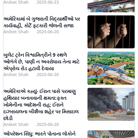
Aniket Shah
2025-06-23
અમેરિકામાં બે ગુજરાતી વિદ્યાર્થીઓ પર
કાર્યવાહી, કોર્ટે ફટકારી જેલની સજા
Aniket Shah
2025-06-20
બુલેટ ટ્રેન વિશ્વામિત્રીને 9 સ્થળે
ઓળંગે છે, પાણી ન અવરોધાય તેના માટે
એપ્રોચ રોડ હટાવી દેવાયા
Aniket Shah
2025-06-20
અમેરિકાએ કહ્યું- ઈરાન પાસે પરમાણુ
હથિયાર બનાવવાની ક્ષમતા:ફક્ત
ખોમેનીના આદેશની રાહ; ઈરાને
ઇઝરાયલના બીર્શેબા શહેર પર મિસાઇલ
છોડી
Aniket Shah
2025-06-20
ઓપરેશન સિંધુ: ભારતે પોતાના લોકોને