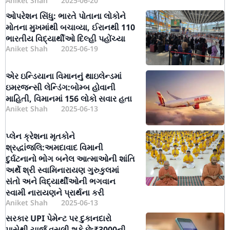
Aniket Shah
2025-06-20
ઓપરેશન સિંધુ: ભારતે પોતાના લોકોને
મોતના મુખમાંથી બચાવ્યા, ઈરાનથી 110
ભારતીય વિદ્યાર્થીઓ દિલ્હી પહોંચ્યા
Aniket Shah
2025-06-19
એર ઇન્ડિયાના વિમાનનું થાઇલેન્ડમાં
ઇમરજન્સી લેન્ડિંગ:બોમ્બ હોવાની
માહિતી, વિમાનમાં 156 લોકો સવાર હતા
Aniket Shah
2025-06-13
પ્લેન ક્રેશના મૃતકોને
શ્રદ્ધાંજલિ:અમદાવાદ વિમાની
દુર્ઘટનાનો ભોગ બનેલ આત્માઓની શાંતિ
અર્થે શ્રી સ્વામિનારાયણ ગુરુકુલમાં
સંતો અને વિદ્યાર્થીઓની ભગવાન
સ્વામી નારાયણને પ્રાર્થના કરી
Aniket Shah
2025-06-13
સરકાર UPI પેમેન્ટ પર દુકાનદારો
પાસેથી ચાર્જ વસૂલી શકે છે:₹3000ની