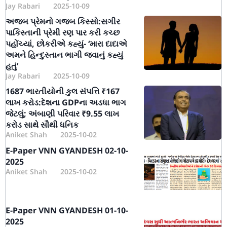
Jay Rabari
2025-10-09
અજબ પ્રેમનો ગજબ કિસ્સો:સગીર
પાકિસ્તાની પ્રેમી રણ પાર કરી કચ્છ
પહોંચ્યાં, છોકરીએ કહ્યું- ‘મારા દાદાએ
અમને હિન્દુસ્તાન ભાગી જવાનું કહ્યું
હતું’
Jay Rabari
2025-10-09
1687 ભારતીયોની કુલ સંપત્તિ ₹167
લાખ કરોડ:દેશના GDPના અડધા ભાગ
જેટલું; અંબાણી પરિવાર ₹9.55 લાખ
કરોડ સાથે સૌથી ધનિક
Aniket Shah
2025-10-02
E-Paper VNN GYANDESH 02-10-
2025
Aniket Shah
2025-10-02
E-Paper VNN GYANDESH 01-10-
2025