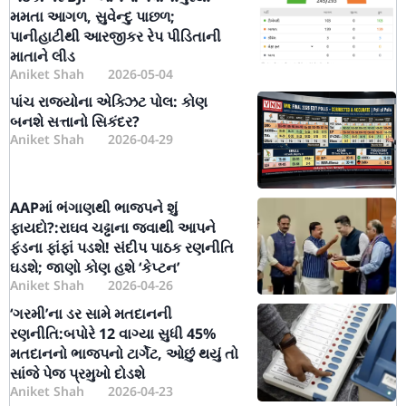
મમતા આગળ, સુવેન્દુ પાછળ;
પાનીહાટીથી આરજીકર રેપ પીડિતાની
માતાને લીડ
Aniket Shah
2026-05-04
પાંચ રાજ્યોના એક્ઝિટ પોલ: કોણ
બનશે સત્તાનો સિકંદર?
Aniket Shah
2026-04-29
AAPમાં ભંગાણથી ભાજપને શું
ફાયદો?:રાઘવ ચઢ્ઢાના જવાથી આપને
ફંડના ફાંફાં પડશે! સંદીપ પાઠક રણનીતિ
ઘડશે; જાણો કોણ હશે ‘કેપ્ટન’
Aniket Shah
2026-04-26
‘ગરમી’ના ડર સામે મતદાનની
રણનીતિ:બપોરે 12 વાગ્યા સુધી 45%
મતદાનનો ભાજપનો ટાર્ગેટ, ઓછું થયું તો
સાંજે પેજ પ્રમુખો દોડશે
Aniket Shah
2026-04-23