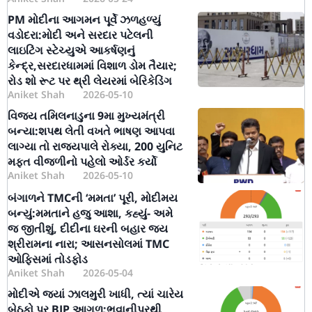
PM મોદીના આગમન પૂર્વે ઝળહળ્યું
વડોદરા:મોદી અને સરદાર પટેલની
લાઇટિંગ સ્ટેચ્યુએ આકર્ષણનું
કેન્દ્ર,સરદારધામમાં વિશાળ ડોમ તૈયાર;
રોડ શો રૂટ પર થ્રી લેયરમાં બેરિકેડિંગ
Aniket Shah
2026-05-10
વિજય તમિલનાડુના 9મા મુખ્યમંત્રી
બન્યા:શપથ લેતી વખતે ભાષણ આપવા
લાગ્યા તો રાજ્યપાલે રોક્યા, 200 યુનિટ
મફત વીજળીનો પહેલો ઓર્ડર કર્યો
Aniket Shah
2026-05-10
બંગાળને TMCની ‘મમતા’ પૂરી, મોદીમય
બન્યું:મમતાને હજુ આશા, કહ્યું- અમે
જ જીતીશું, દીદીના ઘરની બહાર જય
શ્રીરામના નારા; આસનસોલમાં TMC
ઓફિસમાં તોડફોડ
Aniket Shah
2026-05-04
મોદીએ જ્યાં ઝાલમુરી ખાધી, ત્યાં ચારેય
બેઠકો પર BJP આગળ:ભવાનીપુરથી