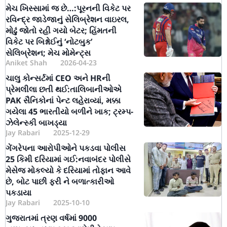
મેચ ખિસ્સામાં જ છે…:પૂરનની વિકેટ પર
રવિન્દ્ર જાડેજાનું સેલિબ્રેશન વાઇરલ,
મોઢું જોતો રહી ગયો બેટર; હિંમતની
વિકેટ પર બિશ્નોઈનું ‘નોટબુક’
સેલિબ્રેશન; મેચ મોમેન્ટ્સ
Aniket Shah
2026-04-23
ચાલુ કોન્સર્ટમાં CEO અને HRની
પ્રેમલીલા છતી થઈ:તાલિબાનીઓએ
PAK સૈનિકોનાં પેન્ટ લહેરાવ્યાં, મક્કા
ગયેલા 45 ભારતીયો બળીને ખાક; ટ્રમ્પ-
ઝેલેન્સ્કી બાખડ્યા
Jay Rabari
2025-12-29
ગેંગરેપના આરોપીઓને પકડવા પોલીસ
25 કિમી દરિયામાં ગઈ:નવાબંદર પોલીસે
મેસેજ મોકલ્યો કે દરિયામાં તોફાન આવે
છે, બોટ પાછી ફરી ને બળાત્કારીઓ
પકડાયા
Jay Rabari
2025-10-10
ગુજરાતમાં ત્રણ વર્ષમાં 9000