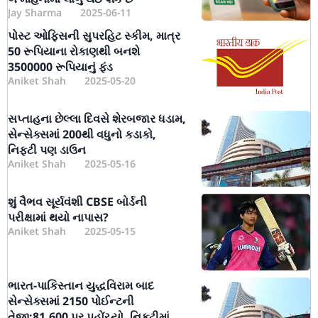
Jay Sharma
2025-06-11
પોસ્ટ ઓફિસની સુપરહિટ સ્કીમ, માત્ર
50 રૂપિયાના રોકાણથી બનશે
3500000 રૂપિયાનું ફંડ
Aniket Shah
2025-05-20
સપ્તાહના છેલ્લા દિવસે શેરબજાર ધડામ,
સેન્સેક્સમાં 200થી વધુનો કડાકો,
નિફ્ટી પણ ડાઉન
Aniket Shah
2025-05-16
શું વૈભવ સૂર્યવંશી CBSE બોર્ડની
પરીક્ષામાં થયો નાપાસ?
Aniket Shah
2025-05-15
ભારત-પાકિસ્તાન યુદ્ધવિરામ બાદ
સેન્સેક્સમાં 2150 પોઈન્ટની
તેજી:81,600 પર પહોંચ્યો, નિફ્ટીમાં