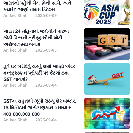
ભારતની પહેલી મેચ કોની સામે, અને
ક્યારે? જાણો તમામ ડિટેલ્સ
Aniket Shah
2025-09-09
ભારત 24 મહિનામાં જર્મનીને પાછળ
છોડી વિશ્વની ત્રીજી સૌથી મોટી
અર્થવ્યવસ્થા બનશે
Aniket Shah
2025-09-05
હવે ઘર ખરીદવું સસ્તું થશે! જાણો અંડર
કન્સ્ટ્રક્શન પ્રોપર્ટી પર કેટલાં ટકા
GST લાગશે?
Aniket Shah
2025-09-04
GSTમાં રાહતથી ઝૂમી ઉઠ્યું શેર બજાર,
15 મિનિટમાં જ રોકાણકારો કમાયા રૂ.
400,000,000,000
Aniket Shah
2025-09-04