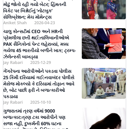
મોઢું જોતો રહી ગયો બેટર; હિંમતની
વિકેટ પર બિશ્નોઈનું ‘નોટબુક’
સેલિબ્રેશન; મેચ મોમેન્ટ્સ
Aniket Shah
2026-04-23
ચાલુ કોન્સર્ટમાં CEO અને HRની
પ્રેમલીલા છતી થઈ:તાલિબાનીઓએ
PAK સૈનિકોનાં પેન્ટ લહેરાવ્યાં, મક્કા
ગયેલા 45 ભારતીયો બળીને ખાક; ટ્રમ્પ-
ઝેલેન્સ્કી બાખડ્યા
Jay Rabari
2025-12-29
ગેંગરેપના આરોપીઓને પકડવા પોલીસ
25 કિમી દરિયામાં ગઈ:નવાબંદર પોલીસે
મેસેજ મોકલ્યો કે દરિયામાં તોફાન આવે
છે, બોટ પાછી ફરી ને બળાત્કારીઓ
પકડાયા
Jay Rabari
2025-10-10
ગુજરાતમાં ત્રણ વર્ષમાં 9000
બળાત્કાર:ત્રણ ટકા આરોપીને પણ
સજા નહીં, દુષ્કર્મની 60% ઘટના