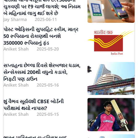
ચુકવણી પર ₹9 ચાર્જ લાગશે; આ નિયમ
બે મહિનામાં લાગુ થઈ શકે છે
Jay Sharma
2025-06-11
પોસ્ટ ઓફિસની સુપરહિટ સ્કીમ, માત્ર
50 રૂપિયાના રોકાણથી બનશે
3500000 રૂપિયાનું ફંડ
Aniket Shah
2025-05-20
સપ્તાહના છેલ્લા દિવસે શેરબજાર ધડામ,
સેન્સેક્સમાં 200થી વધુનો કડાકો,
નિફ્ટી પણ ડાઉન
Aniket Shah
2025-05-16
શું વૈભવ સૂર્યવંશી CBSE બોર્ડની
પરીક્ષામાં થયો નાપાસ?
Aniket Shah
2025-05-15
ભારત-પાકિસ્તાન યુદ્ધવિરામ બાદ