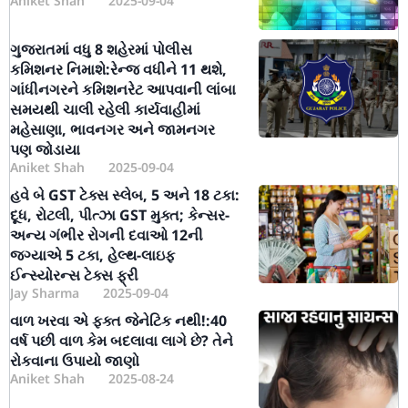
Aniket Shah
2025-09-04
ગુજરાતમાં વધુ 8 શહેરમાં પોલીસ
કમિશનર નિમાશે:રેન્જ વધીને 11 થશે,
ગાંધીનગરને કમિશનરેટ આપવાની લાંબા
સમયથી ચાલી રહેલી કાર્યવાહીમાં
મહેસાણા, ભાવનગર અને જામનગર
પણ જોડાયા
Aniket Shah
2025-09-04
હવે બે GST ટેક્સ સ્લેબ, 5 અને 18 ટકા:
દૂધ, રોટલી, પીત્ઝા GST મુક્ત; કેન્સર-
અન્ય ગંભીર રોગની દવાઓ 12ની
જગ્યાએ 5 ટકા, હેલ્થ-લાઇફ
ઈન્સ્યોરન્સ ટેક્સ ફ્રી
Jay Sharma
2025-09-04
વાળ ખરવા એ ફક્ત જેનેટિક નથી!:40
વર્ષ પછી વાળ કેમ બદલાવા લાગે છે? તેને
રોકવાના ઉપાયો જાણો
Aniket Shah
2025-08-24