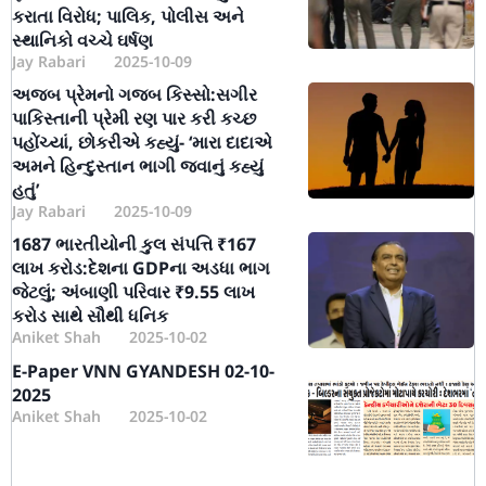
કરાતા વિરોધ; પાલિક, પોલીસ અને
સ્થાનિકો વચ્ચે ઘર્ષણ
Jay Rabari
2025-10-09
અજબ પ્રેમનો ગજબ કિસ્સો:સગીર
પાકિસ્તાની પ્રેમી રણ પાર કરી કચ્છ
પહોંચ્યાં, છોકરીએ કહ્યું- ‘મારા દાદાએ
અમને હિન્દુસ્તાન ભાગી જવાનું કહ્યું
હતું’
Jay Rabari
2025-10-09
1687 ભારતીયોની કુલ સંપત્તિ ₹167
લાખ કરોડ:દેશના GDPના અડધા ભાગ
જેટલું; અંબાણી પરિવાર ₹9.55 લાખ
કરોડ સાથે સૌથી ધનિક
Aniket Shah
2025-10-02
E-Paper VNN GYANDESH 02-10-
2025
Aniket Shah
2025-10-02