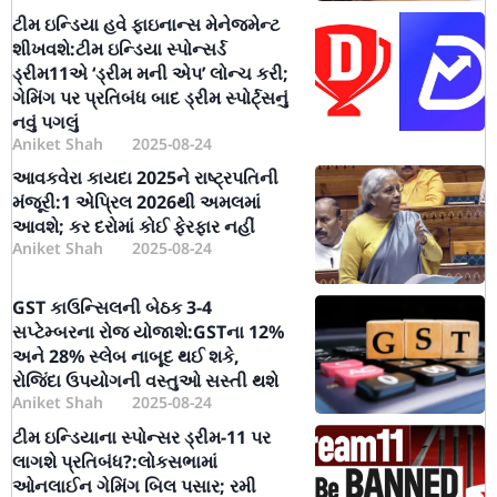
ટીમ ઇન્ડિયા હવે ફાઇનાન્સ મેનેજમેન્ટ
શીખવશે:ટીમ ઇન્ડિયા સ્પોન્સર્ડ
ડ્રીમ11એ ‘ડ્રીમ મની એપ’ લોન્ચ કરી;
ગેમિંગ પર પ્રતિબંધ બાદ ડ્રીમ સ્પોર્ટ્સનું
નવું પગલું
Aniket Shah
2025-08-24
આવકવેરા કાયદા 2025ને રાષ્ટ્રપતિની
મંજૂરી:1 એપ્રિલ 2026થી અમલમાં
આવશે; કર દરોમાં કોઈ ફેરફાર નહીં
Aniket Shah
2025-08-24
GST કાઉન્સિલની બેઠક 3-4
સપ્ટેમ્બરના રોજ યોજાશે:GSTના 12%
અને 28% સ્લેબ નાબૂદ થઈ શકે,
રોજિંદા ઉપયોગની વસ્તુઓ સસ્તી થશે
Aniket Shah
2025-08-24
ટીમ ઇન્ડિયાના સ્પોન્સર ડ્રીમ-11 પર
લાગશે પ્રતિબંધ?:લોકસભામાં
ઓનલાઈન ગેમિંગ બિલ પસાર; રમી