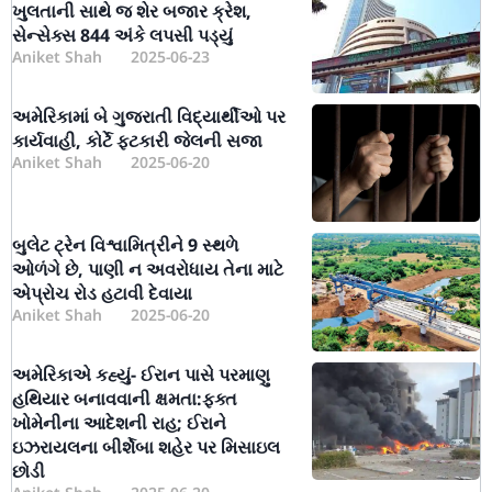
ખુલતાની સાથે જ શેર બજાર ક્રેશ,
સેન્સેક્સ 844 અંકે લપસી પડ્યું
Aniket Shah
2025-06-23
અમેરિકામાં બે ગુજરાતી વિદ્યાર્થીઓ પર
કાર્યવાહી, કોર્ટે ફટકારી જેલની સજા
Aniket Shah
2025-06-20
બુલેટ ટ્રેન વિશ્વામિત્રીને 9 સ્થળે
ઓળંગે છે, પાણી ન અવરોધાય તેના માટે
એપ્રોચ રોડ હટાવી દેવાયા
Aniket Shah
2025-06-20
અમેરિકાએ કહ્યું- ઈરાન પાસે પરમાણુ
હથિયાર બનાવવાની ક્ષમતા:ફક્ત
ખોમેનીના આદેશની રાહ; ઈરાને
ઇઝરાયલના બીર્શેબા શહેર પર મિસાઇલ
છોડી