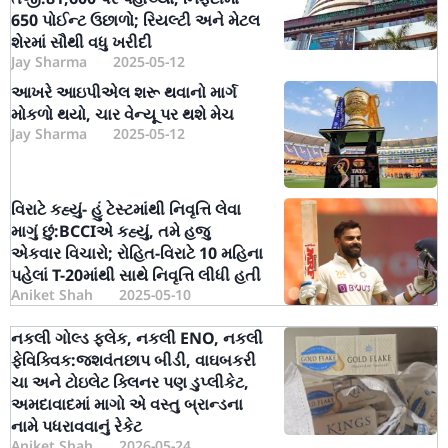
650 પોઈન્ટ ઉછાળો; રિયલ્ટી અને મેટલ
શેરમાં સૌથી વધુ ખરીદી
Jay Sharma
2025-05-12
આખરે આઇપીએલ શરૂ થવાનો માર્ગ
મોકળો થયો, ચાર વેન્યૂ પર થશે મેચ
Jay Sharma
2025-05-12
વિરાટે કહ્યું- હું ટેસ્ટમાંથી નિવૃત્તિ લેવા
માગું છું:BCCIએ કહ્યું, તમે હજુ
એકવાર વિચારો; રોહિત-વિરાટે 10 મહિના
પહેલાં T-20માંથી સાથે નિવૃત્તિ લીધી હતી
Aniket Shah
2025-05-10
નકલી ગોલ્ડ ફ્લેક, નકલી ENO, નકલી
ફેવિક્વિક:જશવંતછાપ બીડી, વાઘબકરી
ચા અને ટોઇલેટ ક્લિનર પણ ડુપ્લીકેટ,
અમદાવાદમાં માગો એ વસ્તુ બ્રાન્ડના
નામે પધરાવવાનું રેકેટ
Aniket Shah
2026-05-24