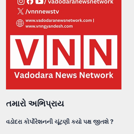
તમારો અભિપ્રાય
વડોદરા કોર્પોરેશનની ચૂંટણી કયો પક્ષ જીતશે ?