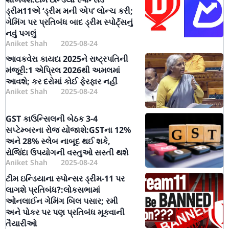
ડ્રીમ11એ ‘ડ્રીમ મની એપ’ લોન્ચ કરી;
ગેમિંગ પર પ્રતિબંધ બાદ ડ્રીમ સ્પોર્ટ્સનું
નવું પગલું
Aniket Shah
2025-08-24
આવકવેરા કાયદા 2025ને રાષ્ટ્રપતિની
મંજૂરી:1 એપ્રિલ 2026થી અમલમાં
આવશે; કર દરોમાં કોઈ ફેરફાર નહીં
Aniket Shah
2025-08-24
GST કાઉન્સિલની બેઠક 3-4
સપ્ટેમ્બરના રોજ યોજાશે:GSTના 12%
અને 28% સ્લેબ નાબૂદ થઈ શકે,
રોજિંદા ઉપયોગની વસ્તુઓ સસ્તી થશે
Aniket Shah
2025-08-24
ટીમ ઇન્ડિયાના સ્પોન્સર ડ્રીમ-11 પર
લાગશે પ્રતિબંધ?:લોકસભામાં
ઓનલાઈન ગેમિંગ બિલ પસાર; રમી
અને પોકર પર પણ પ્રતિબંધ મૂકવાની
તૈયારીઓ