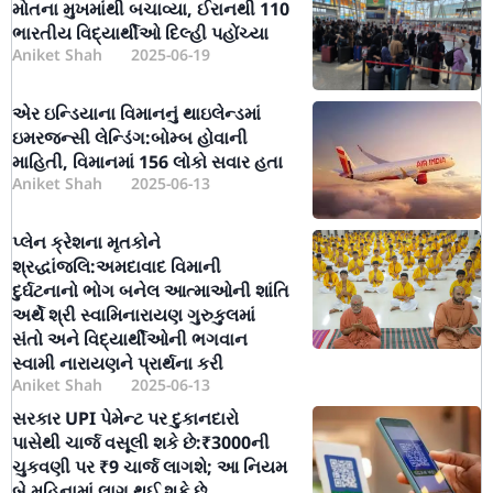
મોતના મુખમાંથી બચાવ્યા, ઈરાનથી 110
ભારતીય વિદ્યાર્થીઓ દિલ્હી પહોંચ્યા
Aniket Shah
2025-06-19
એર ઇન્ડિયાના વિમાનનું થાઇલેન્ડમાં
ઇમરજન્સી લેન્ડિંગ:બોમ્બ હોવાની
માહિતી, વિમાનમાં 156 લોકો સવાર હતા
Aniket Shah
2025-06-13
પ્લેન ક્રેશના મૃતકોને
શ્રદ્ધાંજલિ:અમદાવાદ વિમાની
દુર્ઘટનાનો ભોગ બનેલ આત્માઓની શાંતિ
અર્થે શ્રી સ્વામિનારાયણ ગુરુકુલમાં
સંતો અને વિદ્યાર્થીઓની ભગવાન
સ્વામી નારાયણને પ્રાર્થના કરી
Aniket Shah
2025-06-13
સરકાર UPI પેમેન્ટ પર દુકાનદારો
પાસેથી ચાર્જ વસૂલી શકે છે:₹3000ની
ચુકવણી પર ₹9 ચાર્જ લાગશે; આ નિયમ
બે મહિનામાં લાગુ થઈ શકે છે