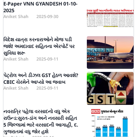
E-Paper VNN GYANDESH 01-10-
2025
Aniket Shah
2025-09-30
વિદેશ યાત્રા કરનારાઓને મોજ પડી
જશે! અમદાવાદ સહિતના એરપોર્ટ પર
સુવિધા શરૂ
Aniket Shah
2025-09-11
પેટ્રોલ અને ડીઝલ GST હેઠળ આવશે?
CBIC ચેરમેને આપ્યો આ જવાબ
Aniket Shah
2025-09-11
નવરાત્રિ પહેલા વરસાદનો વધુ એક
રાઉન્ડ:સુરત-ડાંગ અને નવસારી સહિત
5 જિલ્લામાં ભારે વરસાદની આગાહી, દ.
ગુજરાતમાં વધુ જોર હશે