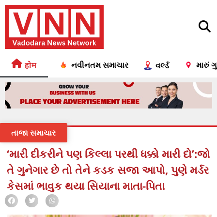
होम
નવીનતમ સમાચાર
મારું 
વર્લ્ડ
તાજા સમાચાર
‘મારી દીકરીને પણ કિલ્લા પરથી ધક્કો મારી દો’:જો
તે ગુનેગાર છે તો તેને કડક સજા આપો, પુણે મર્ડર
કેસમાં ભાવુક થયા સિયાના માતા-પિતા