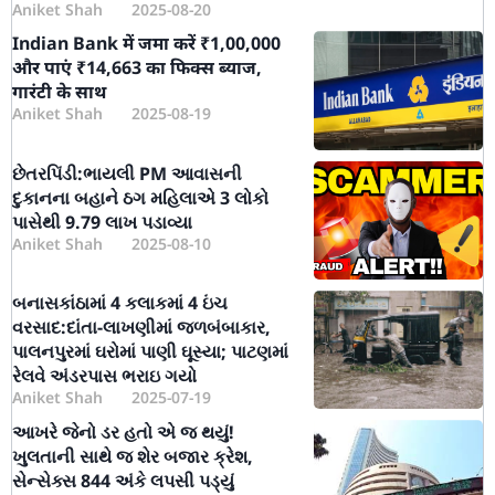
Aniket Shah
2025-08-20
Indian Bank में जमा करें ₹1,00,000
और पाएं ₹14,663 का फिक्स ब्याज,
गारंटी के साथ
Aniket Shah
2025-08-19
છેતરપિંડી:ભાયલી PM આવાસની
દુકાનના બહાને ઠગ મહિલાએ 3 લોકો
પાસેથી 9.79 લાખ પડાવ્યા
Aniket Shah
2025-08-10
બનાસકાંઠામાં 4 કલાકમાં 4 ઇંચ
વરસાદ:દાંતા-લાખણીમાં જળબંબાકાર,
પાલનપુરમાં ઘરોમાં પાણી ઘૂસ્યા; પાટણમાં
રેલવે અંડરપાસ ભરાઇ ગયો
Aniket Shah
2025-07-19
આખરે જેનો ડર હતો એ જ થયું!
ખુલતાની સાથે જ શેર બજાર ક્રેશ,
સેન્સેક્સ 844 અંકે લપસી પડ્યું