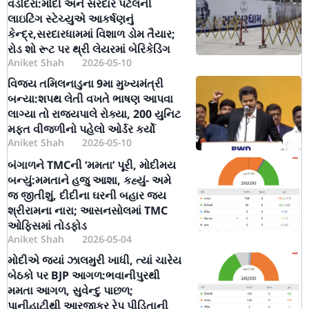
વડોદરા:મોદી અને સરદાર પટેલની
લાઇટિંગ સ્ટેચ્યુએ આકર્ષણનું
કેન્દ્ર,સરદારધામમાં વિશાળ ડોમ તૈયાર;
રોડ શો રૂટ પર થ્રી લેયરમાં બેરિકેડિંગ
Aniket Shah
2026-05-10
વિજય તમિલનાડુના 9મા મુખ્યમંત્રી
બન્યા:શપથ લેતી વખતે ભાષણ આપવા
લાગ્યા તો રાજ્યપાલે રોક્યા, 200 યુનિટ
મફત વીજળીનો પહેલો ઓર્ડર કર્યો
Aniket Shah
2026-05-10
બંગાળને TMCની ‘મમતા’ પૂરી, મોદીમય
બન્યું:મમતાને હજુ આશા, કહ્યું- અમે
જ જીતીશું, દીદીના ઘરની બહાર જય
શ્રીરામના નારા; આસનસોલમાં TMC
ઓફિસમાં તોડફોડ
Aniket Shah
2026-05-04
મોદીએ જ્યાં ઝાલમુરી ખાધી, ત્યાં ચારેય
બેઠકો પર BJP આગળ:ભવાનીપુરથી
મમતા આગળ, સુવેન્દુ પાછળ;
પાનીહાટીથી આરજીકર રેપ પીડિતાની