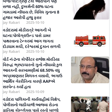
બળાત્કાર:ત્રણ ટકા આરોપીને પણ
સજા નહીં, દુષ્કર્મની 60% ઘટના
ગામડામાં નોંધાય છે, વિવિધ ગુનાના 8
હજાર આરોપી હજુ ફરાર
Jay Rabari
2025-10-10
વડોદરામાં મોડીરાત્રે આગની બે
ઘટના:પોલોગ્રાઉન્ડ પાસે ડામર
પાથરવાના ટેન્કરમાં આગ લાગતા
દોડધામ મચી, દરેશ્વરમાં દુકાન સળગી
Jay Rabari
2025-10-10
વોર્ડ નં-2ના કોર્પોરેટર રાજેશ મોરડિયા
વિરુદ્ધ ભ્રષ્ટાચારનો ગુનો નોંધાયો:કુલ
આવકની સરખામણીમાં 68.50% વધુ
અપ્રમાણસર મિલકત વસાવી, અગાઉ
આર્થિક ગેરરીતિના કારણે AAPએ
સસ્પેન્ડ કર્યા હતા
Jay Rabari
2025-10-09
વડોદરા પાલિકાની કાર્યવાહીમાં વિક્ષેપ,
પોલીસનો લાઠીચાર્જ:આજવા રોડના
ફાતિમા કોમ્પ્લેક્સ પાસે રસ્તો ખુલ્લો