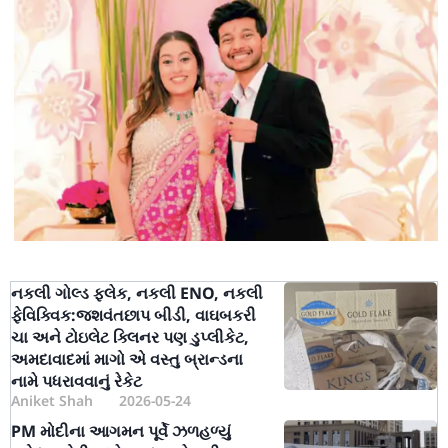
નકલી ગોલ્ડ ફ્લેક, નકલી ENO, નકલી
ફેવિક્વિક:જશવંતછાપ બીડી, વાઘબકરી
ચા અને ટોઇલેટ ક્લિનર પણ ડુપ્લીકેટ,
અમદાવાદમાં માગો એ વસ્તુ બ્રાન્ડના
નામે પધરાવવાનું રેકેટ
Aniket Shah
2026-05-24
PM મોદીના આગમન પૂર્વે ઝળહળ્યું