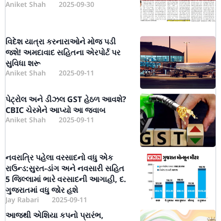
Aniket Shah
2025-09-30
વિદેશ યાત્રા કરનારાઓને મોજ પડી
જશે! અમદાવાદ સહિતના એરપોર્ટ પર
સુવિધા શરૂ
Aniket Shah
2025-09-11
પેટ્રોલ અને ડીઝલ GST હેઠળ આવશે?
CBIC ચેરમેને આપ્યો આ જવાબ
Aniket Shah
2025-09-11
નવરાત્રિ પહેલા વરસાદનો વધુ એક
રાઉન્ડ:સુરત-ડાંગ અને નવસારી સહિત
5 જિલ્લામાં ભારે વરસાદની આગાહી, દ.
ગુજરાતમાં વધુ જોર હશે
Jay Rabari
2025-09-11
આજથી એશિયા કપનો પ્રારંભ,