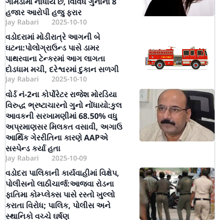
ગામડામાં નોંધાય છે, વિવિધ ગુનાના 8
હજાર આરોપી હજુ ફરાર
Jay Rabari
2025-10-10
વડોદરામાં મોડીરાત્રે આગની બે
ઘટના:પોલોગ્રાઉન્ડ પાસે ડામર
પાથરવાના ટેન્કરમાં આગ લાગતા
દોડધામ મચી, દરેશ્વરમાં દુકાન સળગી
Jay Rabari
2025-10-10
વોર્ડ નં-2ના કોર્પોરેટર રાજેશ મોરડિયા
વિરુદ્ધ ભ્રષ્ટાચારનો ગુનો નોંધાયો:કુલ
આવકની સરખામણીમાં 68.50% વધુ
અપ્રમાણસર મિલકત વસાવી, અગાઉ
આર્થિક ગેરરીતિના કારણે AAPએ
સસ્પેન્ડ કર્યા હતા
Jay Rabari
2025-10-09
વડોદરા પાલિકાની કાર્યવાહીમાં વિક્ષેપ,
પોલીસનો લાઠીચાર્જ:આજવા રોડના
ફાતિમા કોમ્પ્લેક્સ પાસે રસ્તો ખુલ્લો
કરાતા વિરોધ; પાલિક, પોલીસ અને
સ્થાનિકો વચ્ચે ઘર્ષણ