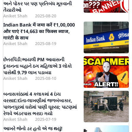
અને પોકર પર પણ પ્રતિબંધ મૂકવાની
તૈયારીઓ
Aniket Shah
2025-08-20
Indian Bank में जमा करें ₹1,00,000
और पाएं ₹14,663 का फिक्स ब्याज,
गारंटी के साथ
Aniket Shah
2025-08-19
છેતરપિંડી:ભાયલી PM આવાસની
દુકાનના બહાને ઠગ મહિલાએ 3 લોકો
પાસેથી 9.79 લાખ પડાવ્યા
Aniket Shah
2025-08-10
બનાસકાંઠામાં 4 કલાકમાં 4 ઇંચ
વરસાદ:દાંતા-લાખણીમાં જળબંબાકાર,
પાલનપુરમાં ઘરોમાં પાણી ઘૂસ્યા; પાટણમાં
રેલવે અંડરપાસ ભરાઇ ગયો
Aniket Shah
2025-07-19
આખરે જેનો ડર હતો એ જ થયું!