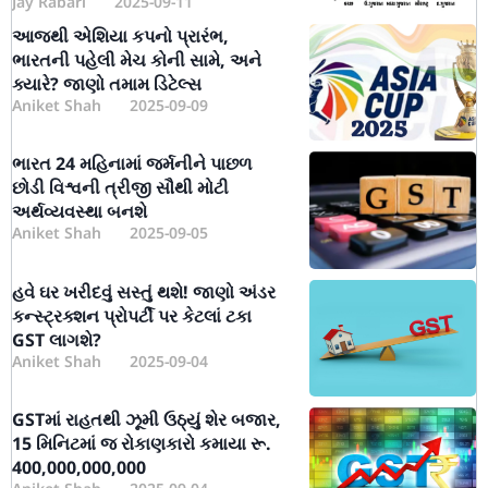
Jay Rabari
2025-09-11
આજથી એશિયા કપનો પ્રારંભ,
ભારતની પહેલી મેચ કોની સામે, અને
ક્યારે? જાણો તમામ ડિટેલ્સ
Aniket Shah
2025-09-09
ભારત 24 મહિનામાં જર્મનીને પાછળ
છોડી વિશ્વની ત્રીજી સૌથી મોટી
અર્થવ્યવસ્થા બનશે
Aniket Shah
2025-09-05
હવે ઘર ખરીદવું સસ્તું થશે! જાણો અંડર
કન્સ્ટ્રક્શન પ્રોપર્ટી પર કેટલાં ટકા
GST લાગશે?
Aniket Shah
2025-09-04
GSTમાં રાહતથી ઝૂમી ઉઠ્યું શેર બજાર,
15 મિનિટમાં જ રોકાણકારો કમાયા રૂ.
400,000,000,000