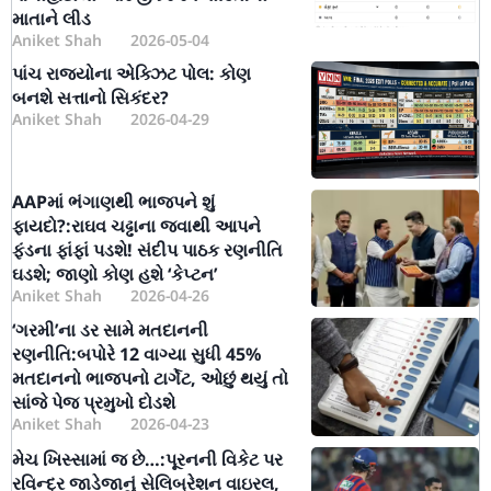
માતાને લીડ
Aniket Shah
2026-05-04
પાંચ રાજ્યોના એક્ઝિટ પોલ: કોણ
બનશે સત્તાનો સિકંદર?
Aniket Shah
2026-04-29
AAPમાં ભંગાણથી ભાજપને શું
ફાયદો?:રાઘવ ચઢ્ઢાના જવાથી આપને
ફંડના ફાંફાં પડશે! સંદીપ પાઠક રણનીતિ
ઘડશે; જાણો કોણ હશે ‘કેપ્ટન’
Aniket Shah
2026-04-26
‘ગરમી’ના ડર સામે મતદાનની
રણનીતિ:બપોરે 12 વાગ્યા સુધી 45%
મતદાનનો ભાજપનો ટાર્ગેટ, ઓછું થયું તો
સાંજે પેજ પ્રમુખો દોડશે
Aniket Shah
2026-04-23
મેચ ખિસ્સામાં જ છે…:પૂરનની વિકેટ પર
રવિન્દ્ર જાડેજાનું સેલિબ્રેશન વાઇરલ,