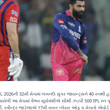
PL 2026ની 32મી મેચમાં લખનઉ સુપર જાયન્ટ્સને 40 રનથી હરાવ
રમાયેલી આ મેચમાં વૈભવ સૂર્યવંશીએ સૌથી ઝડપી 500 IPL રન પૂ
યો. રવીન્દ્ર જાડેજાએ 17મી વખત પ્લેયર ઓફ ધ મેચનો એવોર્ડ