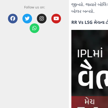
જીત્યો. જ્યારે બોલિં
Follow us on:
બોલર બન્યો.
RR Vs LSG મેચના ટોપ