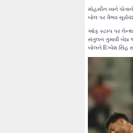
મોહસીન ખાને પોતાન
બોલ પર વૈભવ સૂર્યવં
ઓફ સ્ટમ્પ પર લેન્થ 
સંતુલન ગુમાવી બેઠા
બોલને દિગ્વેશ સિંહ 