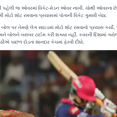
ી પહેલી જ ઓવરમાં વિકેટ-મેડન ઓવર નાખી. ચોથી ઓવરના છે
શી મોટો શોટ રમવાના પ્રયાસમાં પોતાની વિકેટ ગુમાવી બેઠા.
બોલ પર તેમણે લેગ સાઇડમાં મોટો શોટ રમવાનો પ્રયાસ કર્યો, પ
 અને બોલને બરાબર ટાઈમ કરી શક્યા નહીં. કવરની દિશામાં ગયે
રાઠીએ પાછળ દોડતા શાનદાર કેચમાં ફેરવી દીધો.