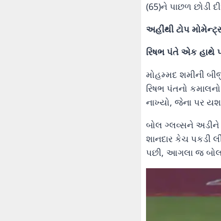
(65)ને પાછળ છોડી દી
અહીંથી ટોપ મોમેન્ટ
રિષભ પંતે એક હાથે 
મોહમ્મદ શમીની બીજ
રિષભ પંતનો કમાલનો
નાખ્યો, જેના પર યશ
બોલ ગ્લવ્સને અડીને
શાનદાર કેચ પકડી લ
પછી, આગલા જ બોલ 