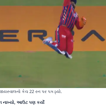
 જાયસ્વાલનો કેચ 22 રન પર પકડ્યો.
ડન નાખ્યો, આઉટ પણ કર્યો