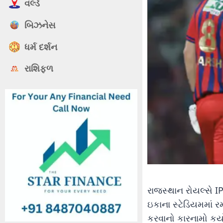
વર્લ્ડ
બિઝનેસ
ધર્મ દર્શન
રાશિફળ
રાજસ્થાન રોયલ્સે I
ઇકાના સ્ટેડિયમમાં 
કરવાનો કારનામો કર્