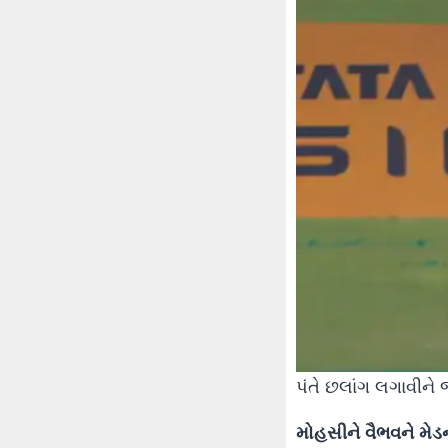
પંતે છલાંગ લગાવીને
મોહસીને વૈભવને મે