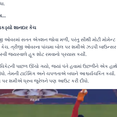
ધા.
્સ…
પકડ્યો શાનદાર કેચ
ી ઓવરમાં સતત એક્શન જોવા મળી, પરંતુ સૌથી મોટી મોમેન્ટ
 કેચ. ત્રીજી ઓવરના પાંચમા બોલ પર શમીએ ઝડપી બાઉન્સર
સ્વી જયસ્વાલે હૂક શોટ રમવાનો પ્રયાસ કર્યો.
 વિકેટની પાછળ ઊંચો ગયો, જ્યાં પંતે હવામાં ઉછળીને એક હાથ
ીધો. તેમની ટાઈમિંગ અને ચપળતાએ બધાને આશ્ચર્યચકિત કર્યા
પર શમીએ ધ્રુવ જુરેલને પણ આઉટ કરી દીધો.