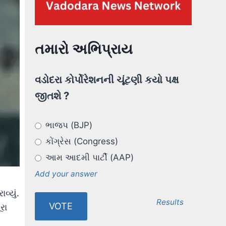
તમારો અભિપ્રાય
વડોદરા કોર્પોરેશનની ચૂંટણી કયો પક્ષ
જીતશે ?
ભાજપ (BJP)
કોંગ્રેસ (Congress)
આમ આદમી પાર્ટી (AAP)
Add your answer
્યું.
Results
રા