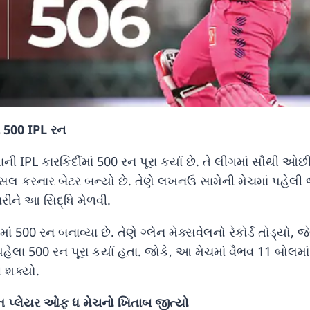
 500 IPL રન
ની IPL કારકિર્દીમાં 500 રન પૂરા કર્યા છે. તે લીગમાં સૌથી ઓછ
ંસલ કરનાર બેટર બન્યો છે. તેણે લખનઉ સામેની મેચમાં પહેલી
રીને આ સિદ્ધિ મેળવી.
ાં 500 રન બનાવ્યા છે. તેણે ગ્લેન મેક્સવેલનો રેકોર્ડ તોડ્યો, જ
હેલા 500 રન પૂરા કર્યા હતા. જોકે, આ મેચમાં વૈભવ 11 બોલમાં
 શક્યો.
 પ્લેયર ઓફ ધ મેચનો ખિતાબ જીત્યો