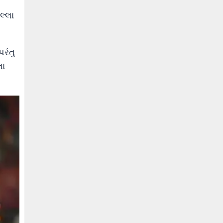
લ્લા
રંતુ
લા