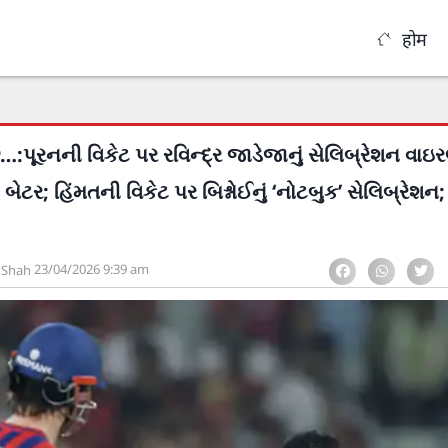
होम
ે…:પૂરનની વિકેટ પર રવિન્દ્ર જાડેજાનું સેલિબ્રેશન વાઇ
 બેટર; હિંમતની વિકેટ પર બિશ્નોઈનું ‘નોટબુક’ સેલિબ્રેશન;
23/04/2026
9:39 am
 Shah