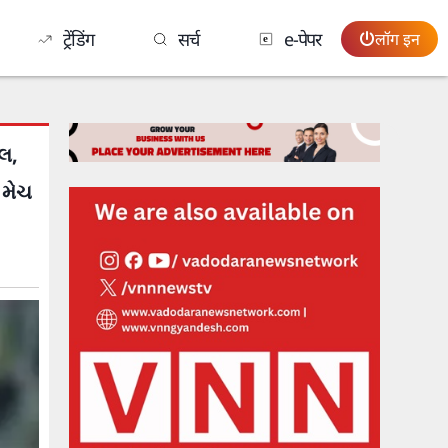
ट्रेंडिंग
सर्च
e-पेपर
लॉग इन
રલ,
 મેચ