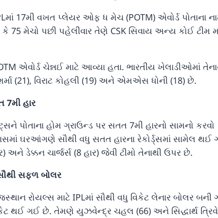
PLમાં 17મી વખત પ્લેયર ઓફ ધ મેચ (POTM) એવોર્ડ પોતાના ના
ે કે 75 મેચો પછી પહેલીવાર તેણે CSK સિવાય અન્ય કોઈ ટીમ મા
TM એવોર્ડ ચેન્નઈ માટે આવ્યા હતા. ભારતીય ખેલાડીઓમાં તેન
્મા (21), વિરાટ કોહલી (19) અને એમએસ ધોની (18) છે.
 7મી હાર
સને પોતાના હોમ ગ્રાઉન્ડ પર સતત 7મી હારનો સામનો કરવો
સમાં ઘરઆંગણે સૌથી વધુ સતત હારના રેકોર્ડ્સમાં સામેલ થઈ ગ
ાર) અને ડેક્કન ચાર્જર્સ (8 હાર) જેવી ટીમો તેનાથી ઉપર છે.
 સૌથી સફળ બોલર
જસ્થાન રોયલ્સ માટે IPLમાં સૌથી વધુ વિકેટ લેનાર બોલર બની 
કેટ થઈ ગઈ છે. તેમણે યુઝવેન્દ્ર ચહલ (66) અને સિદ્ધાર્થ ત્રિવે