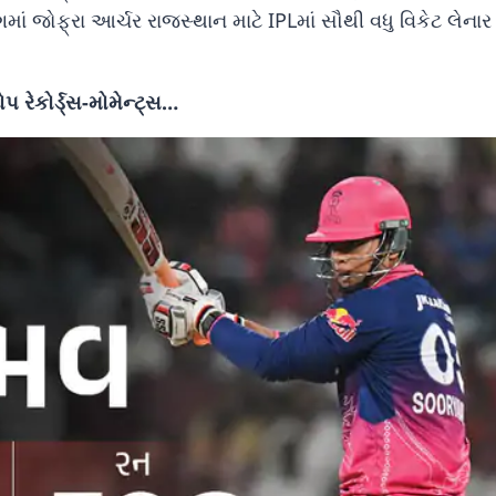
ગમાં જોફ્રા આર્ચર રાજસ્થાન માટે IPLમાં સૌથી વધુ વિકેટ લેનાર
 રેકોર્ડ્સ-મોમેન્ટ્સ…