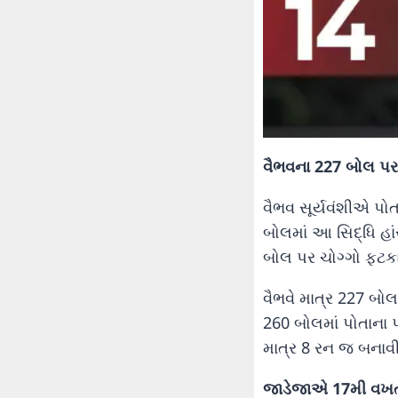
વૈભવના 227 બોલ પર
વૈભવ સૂર્યવંશીએ પોતા
બોલમાં આ સિદ્ધિ હા
બોલ પર ચોગ્ગો ફટકા
વૈભવે માત્ર 227 બોલમ
260 બોલમાં પોતાના પ
માત્ર 8 રન જ બનાવી
જાડેજાએ 17મી વખત