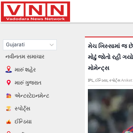
મેચ ખિસ્સામાં જ છ
નવીનતમ સમાચાર
મોઢું જોતો રહી ગયો
મોમેન્ટ્સ
મારું શહેર
IPL
,
ઈન્ડિયા
,
સ્પોર્ટ્સ
Aniket
મારું ગુજરાત
એન્ટરટેઇનમેન્ટ
સ્પોર્ટ્સ
ઈન્ડિયા