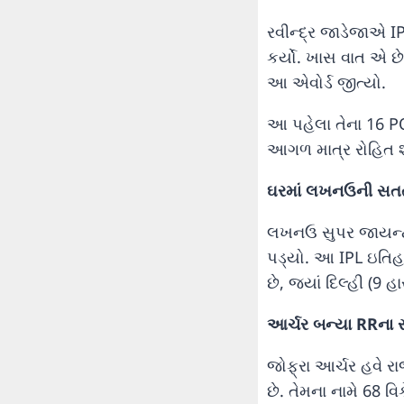
રવીન્દ્ર જાડેજાએ I
કર્યો. ખાસ વાત એ છ
આ એવોર્ડ જીત્યો.
આ પહેલા તેના 16 PO
આગળ માત્ર રોહિત શર
ઘરમાં લખનઉની સતત
લખનઉ સુપર જાયન્ટ્
પડ્યો. આ IPL ઇતિહા
છે, જ્યાં દિલ્હી (9 હ
આર્ચર બન્યા RRના
જોફ્રા આર્ચર હવે રા
છે. તેમના નામે 68 વિ