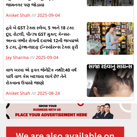
જામનગર પણ જોડાયા
Aniket Shah
2025-09-04
હવે બે GST ટેક્સ સ્લેબ, 5 અને 18 ટકા:
દૂધ, રોટલી, પીત્ઝા GST મુક્ત; કેન્સર-
અન્ય ગંભીર રોગની દવાઓ 12ની જગ્યાએ
5 ટકા, હેલ્થ-લાઇફ ઈન્સ્યોરન્સ ટેક્સ ફ્રી
Jay Sharma
2025-09-04
વાળ ખરવા એ ફક્ત જેનેટિક નથી!:40 વર્ષ
પછી વાળ કેમ બદલાવા લાગે છે? તેને
રોકવાના ઉપાયો જાણો
Aniket Shah
2025-08-24