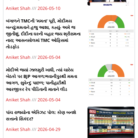
Aniket Shah
2026-05-10
બંગાળને TMCની ‘મમતા’ પૂરી, મોદીમય
બન્યું:મમતાને હજુ આશા, કહ્યું- અમે જ
જીતીશું, દીદીના ઘરની બહાર જય શ્રીરામના
નારા; આસનસોલમાં TMC ઓફિસમાં
તોડફોડ
Aniket Shah
2026-05-04
મોદીએ જ્યાં ઝાલમુરી ખાધી, ત્યાં ચારેય
બેઠકો પર BJP આગળ:ભવાનીપુરથી મમતા
આગળ, સુવેન્દુ પાછળ; પાનીહાટીથી
આરજીકર રેપ પીડિતાની માતાને લીડ
Aniket Shah
2026-05-04
પાંચ રાજ્યોના એક્ઝિટ પોલ: કોણ બનશે
સત્તાનો સિકંદર?
Aniket Shah
2026-04-29