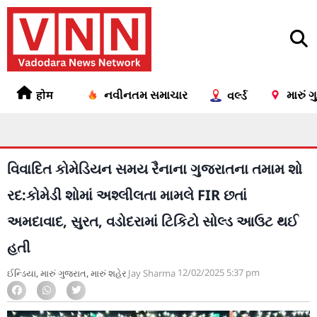
होम
નવીનતમ સમાચાર
મારું 
વર્લ્ડ
વિવાદિત કોમેડિયન સમય રૈનાના ગુજરાતના તમામ શો
રદ:કોમેડી શોમાં અશ્લીલતા મામલે FIR છતાં
અમદાવાદ, સુરત, વડોદરામાં ટિકિટો સોલ્ડ આઉટ થઈ
હતી
12/02/2025
5:37 pm
ઈન્ડિયા
,
મારું ગુજરાત
,
મારું શહેર
Jay Sharma