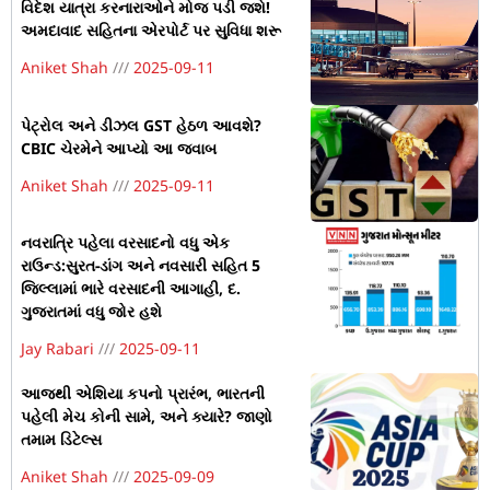
વિદેશ યાત્રા કરનારાઓને મોજ પડી જશે!
અમદાવાદ સહિતના એરપોર્ટ પર સુવિધા શરૂ
Aniket Shah
2025-09-11
પેટ્રોલ અને ડીઝલ GST હેઠળ આવશે?
CBIC ચેરમેને આપ્યો આ જવાબ
Aniket Shah
2025-09-11
નવરાત્રિ પહેલા વરસાદનો વધુ એક
રાઉન્ડ:સુરત-ડાંગ અને નવસારી સહિત 5
જિલ્લામાં ભારે વરસાદની આગાહી, દ.
ગુજરાતમાં વધુ જોર હશે
Jay Rabari
2025-09-11
આજથી એશિયા કપનો પ્રારંભ, ભારતની
પહેલી મેચ કોની સામે, અને ક્યારે? જાણો
તમામ ડિટેલ્સ
Aniket Shah
2025-09-09