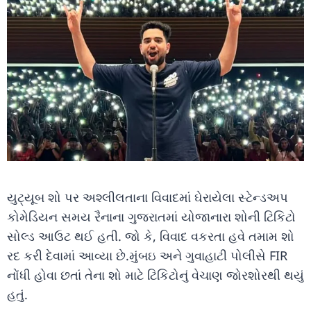
યુટ્યૂબ શો પર અશ્લીલતાના વિવાદમાં ઘેરાયેલા સ્ટેન્ડઅપ
કોમેડિયન સમય રૈનાના ગુજરાતમાં યોજાનારા શોની ટિકિટો
સોલ્ડ આઉટ થઈ હતી. જો કે, વિવાદ વકરતા હવે તમામ શો
રદ કરી દેવામાં આવ્યા છે.મુંબઇ અને ગુવાહાટી પોલીસે FIR
નોંધી હોવા છતાં તેના શો માટે ટિકિટોનું વેચાણ જોરશોરથી થયું
હતું.