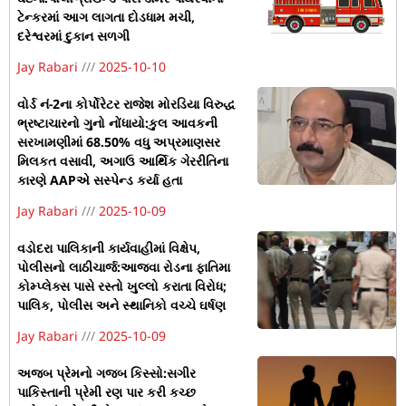
ટેન્કરમાં આગ લાગતા દોડધામ મચી,
દરેશ્વરમાં દુકાન સળગી
Jay Rabari
2025-10-10
વોર્ડ નં-2ના કોર્પોરેટર રાજેશ મોરડિયા વિરુદ્ધ
ભ્રષ્ટાચારનો ગુનો નોંધાયો:કુલ આવકની
સરખામણીમાં 68.50% વધુ અપ્રમાણસર
મિલકત વસાવી, અગાઉ આર્થિક ગેરરીતિના
કારણે AAPએ સસ્પેન્ડ કર્યા હતા
Jay Rabari
2025-10-09
વડોદરા પાલિકાની કાર્યવાહીમાં વિક્ષેપ,
પોલીસનો લાઠીચાર્જ:આજવા રોડના ફાતિમા
કોમ્પ્લેક્સ પાસે રસ્તો ખુલ્લો કરાતા વિરોધ;
પાલિક, પોલીસ અને સ્થાનિકો વચ્ચે ઘર્ષણ
Jay Rabari
2025-10-09
અજબ પ્રેમનો ગજબ કિસ્સો:સગીર
પાકિસ્તાની પ્રેમી રણ પાર કરી કચ્છ