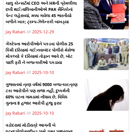
ચાલુ કોન્સર્ટમાં CEO અને HRની પ્રેમલીલા
છતી થઈ:તાલિબાનીઓએ PAK સૈનિકોનાં
પેન્ટ લહેરાવ્યાં, મક્કા ગયેલા 45 ભારતીયો
બળીને ખાક; ટ્રમ્પ-ઝેલેન્સ્કી બાખડ્યા
Jay Rabari
2025-12-29
ગેંગરેપના આરોપીઓને પકડવા પોલીસ 25
કિમી દરિયામાં ગઈ:નવાબંદર પોલીસે મેસેજ
મોકલ્યો કે દરિયામાં તોફાન આવે છે, બોટ
પાછી ફરી ને બળાત્કારીઓ પકડાયા
Jay Rabari
2025-10-10
ગુજરાતમાં ત્રણ વર્ષમાં 9000 બળાત્કાર:ત્રણ
ટકા આરોપીને પણ સજા નહીં, દુષ્કર્મની
60% ઘટના ગામડામાં નોંધાય છે, વિવિધ
ગુનાના 8 હજાર આરોપી હજુ ફરાર
Jay Rabari
2025-10-10
વડોદરામાં મોડીરાત્રે આગની બે
ઘટના:પોલોગ્રાઉન્ડ પાસે ડામર પાથરવાના