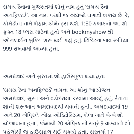
સમય રૈનાના ગુજરાતમાં શોનું નામ હતું ‘સમય રૈના
અનફિલ્ટર્ડ’. આ નામ પરથી જ અંદાજો લગાવી શકાય છે કે,
કોમેડીના નામે બેફામ કોમેન્ટ્સ થશે. 1:30 કલાકનો આ શો
ફક્ત 18 પ્લસ માટેનો હતો અને bookmyshow થી
ઓનલાઈન બુકિંગ શરૂ થઈ ગયું હતું. ટિકિટના ભાવ રૂપિયા
999 રાખવામાં આવ્યા હતા.
અમદાવાદ અને સુરતમાં શો હાઉસફુલ થયા હતા
‘સમય રૈના અનફિલ્ટર્ડ’ નામના આ શોનું આયોજન
અમદાવાદ, સુરત અને વડોદરામાં કરવામાં આવ્યું હતું. રૈનાના
શોની શરૂઆત અમદાવાદથી થવાની હતી.. અમદાવાદમાં 19
અને 20 એપ્રિલે ઔડા ઓડિટોરિયમ, શેલા ખાતે બે-બે શો
યોજાવાના હતા.. જેમાંથી 20 એપ્રિલની રાત્રે 9 વાગ્યાનો શો
પહેલાંથી જ હાઉસફુલ થઈ ચૂક્યો હતો. સુરતમાં 17