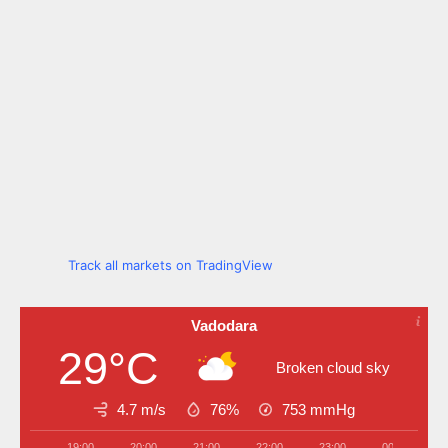
Track all markets on TradingView
Vadodara
29°C
Broken cloud sky
4.7 m/s
76%
753
mmHg
19:00
20:00
21:00
22:00
23:00
00:00