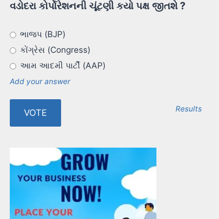
વડોદરા કોર્પોરેશનની ચૂંટણી કયો પક્ષ જીતશે ?
ભાજપ (BJP)
કોંગ્રેસ (Congress)
આમ આદમી પાર્ટી (AAP)
Add your answer
Results