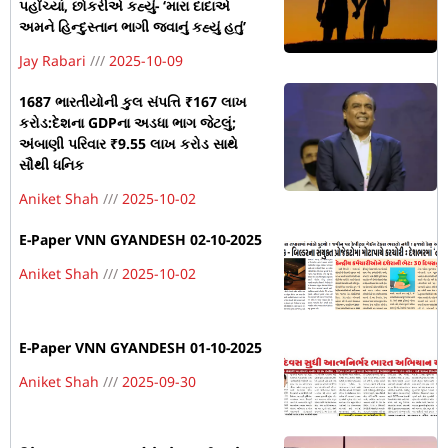
પહોંચ્યાં, છોકરીએ કહ્યું- ‘મારા દાદાએ
અમને હિન્દુસ્તાન ભાગી જવાનું કહ્યું હતું’
Jay Rabari
2025-10-09
1687 ભારતીયોની કુલ સંપત્તિ ₹167 લાખ
કરોડ:દેશના GDPના અડધા ભાગ જેટલું;
અંબાણી પરિવાર ₹9.55 લાખ કરોડ સાથે
સૌથી ધનિક
Aniket Shah
2025-10-02
E-Paper VNN GYANDESH 02-10-2025
Aniket Shah
2025-10-02
E-Paper VNN GYANDESH 01-10-2025
Aniket Shah
2025-09-30