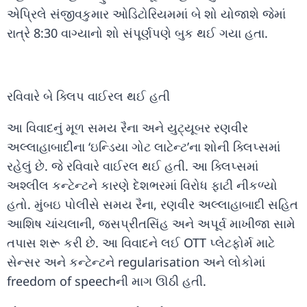
એપ્રિલે સંજીવકુમાર ઓડિટોરિયમમાં બે શો યોજાશે જેમાં
રાત્રે 8:30 વાગ્યાનો શો સંપૂર્ણપણે બુક થઈ ગયા હતા.
રવિવારે બે ક્લિપ વાઈરલ થઈ હતી
આ વિવાદનું મૂળ સમય રૈના અને યુટ્યૂબર રણવીર
અલ્લાહાબાદીના ‘ઇન્ડિયા ગોટ લાટેન્ટ’ના શોની ક્લિપ્સમાં
રહેલું છે. જે રવિવારે વાઈરલ થઈ હતી. આ ક્લિપ્સમાં
અશ્લીલ કન્ટેન્ટને કારણે દેશભરમાં વિરોધ ફાટી નીકળ્યો
હતો. મુંબઇ પોલીસે સમય રૈના, રણવીર અલ્લાહાબાદી સહિત
આશિષ ચાંચલાની, જસપ્રીતસિંહ અને અપૂર્વ માખીજા સામે
તપાસ શરૂ કરી છે. આ વિવાદને લઈ OTT પ્લેટફોર્મ માટે
સેન્સર અને કન્ટેન્ટને regularisation અને લોકોમાં
freedom of speechની માગ ઊઠી હતી.