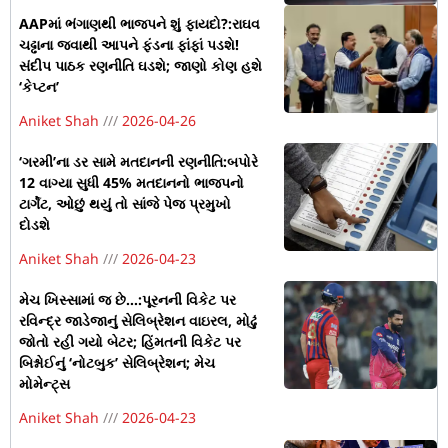
AAPમાં ભંગાણથી ભાજપને શું ફાયદો?:રાઘવ
ચઢ્ઢાના જવાથી આપને ફંડના ફાંફાં પડશે!
સંદીપ પાઠક રણનીતિ ઘડશે; જાણો કોણ હશે
‘કેપ્ટન’
Aniket Shah
2026-04-26
‘ગરમી’ના ડર સામે મતદાનની રણનીતિ:બપોરે
12 વાગ્યા સુધી 45% મતદાનનો ભાજપનો
ટાર્ગેટ, ઓછું થયું તો સાંજે પેજ પ્રમુખો
દોડશે
Aniket Shah
2026-04-23
મેચ ખિસ્સામાં જ છે…:પૂરનની વિકેટ પર
રવિન્દ્ર જાડેજાનું સેલિબ્રેશન વાઇરલ, મોઢું
જોતો રહી ગયો બેટર; હિંમતની વિકેટ પર
બિશ્નોઈનું ‘નોટબુક’ સેલિબ્રેશન; મેચ
મોમેન્ટ્સ
Aniket Shah
2026-04-23