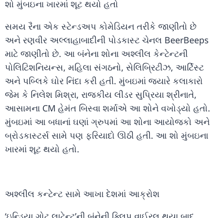
શો મુંબઇના ખારમાં શૂટ થયો હતો
સમય રૈના એક સ્ટેન્ડઅપ કોમેડિયન તરીકે જાણીતો છે
અને રણવીર અલ્લાહાબાદીની પોડકાસ્ટ ચેનલ BeerBeeps
માટે જાણીતો છે. આ બંનેના શોના અશ્લીલ કેન્ટેન્ટની
પોલિટિશનિયન્સ, મહિલા સંગઠનો, સેલિબ્રિટીઝ, આર્ટિસ્ટ
અને પબ્લિકે ઘોર નિંદા કરી હતી. મુંબઇમાં જ્યારે કલાકારો
જેમ કે નિલેશ મિશ્રા, રાજકીય લીડર સુપ્રિયા શ્રીનાતે,
આસામના CM હેમંત બિસ્વા શર્માએ આ શોને વખોડ્યો હતો.
મુંબઇમાં આ બધાનાં ઘણાં ગ્રુપમાં આ શોના આયોજકો અને
બ્રોડકાસ્ટર્સ સામે પણ ફરિયાદો ઊઠી હતી. આ શો મુંબઇના
ખારમાં શૂટ થયો હતો.
અશ્લીલ કન્ટેન્ટ સામે આખા દેશમાં આક્રોશ
‘ઇન્ડિયા ગોટ લાટેન્ટ’ની બંનેની ક્લિપ વાઈરલ થયા બાદ