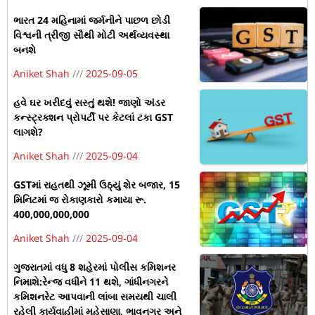
ભારત 24 મહિનામાં જર્મનીને પાછળ છોડી
વિશ્વની ત્રીજી સૌથી મોટી અર્થવ્યવસ્થા
બનશે
Aniket Shah
2025-09-05
હવે ઘર ખરીદવું સસ્તું થશે! જાણો અંડર
કન્સ્ટ્રક્શન પ્રોપર્ટી પર કેટલાં ટકા GST
લાગશે?
Aniket Shah
2025-09-04
GSTમાં રાહતથી ઝૂમી ઉઠ્યું શેર બજાર, 15
મિનિટમાં જ રોકાણકારો કમાયા રૂ.
400,000,000,000
Aniket Shah
2025-09-04
ગુજરાતમાં વધુ 8 શહેરમાં પોલીસ કમિશનર
નિમાશે:રેન્જ વધીને 11 થશે, ગાંધીનગરને
કમિશનરેટ આપવાની લાંબા સમયથી ચાલી
રહેલી કાર્યવાહીમાં મહેસાણા, ભાવનગર અને