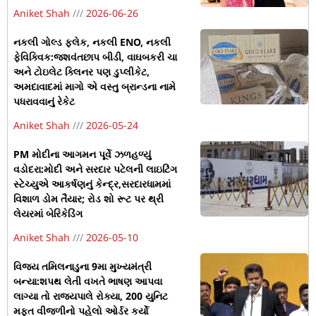
Aniket Shah
2026-06-26
નકલી ગોલ્ડ ફ્લેક, નકલી ENO, નકલી
ફેવિક્વિક:જશવંતછાપ બીડી, વાઘબકરી ચા
અને ટોઇલેટ ક્લિનર પણ ડુપ્લીકેટ,
અમદાવાદમાં માગો એ વસ્તુ બ્રાન્ડના નામે
પધરાવવાનું રેકેટ
Aniket Shah
2026-05-24
PM મોદીના આગમન પૂર્વે ઝળહળ્યું
વડોદરા:મોદી અને સરદાર પટેલની લાઇટિંગ
સ્ટેચ્યુએ આકર્ષણનું કેન્દ્ર,સરદારધામમાં
વિશાળ ડોમ તૈયાર; રોડ શો રૂટ પર થ્રી
લેયરમાં બેરિકેડિંગ
Aniket Shah
2026-05-10
વિજય તમિલનાડુના 9મા મુખ્યમંત્રી
બન્યા:શપથ લેતી વખતે ભાષણ આપવા
લાગ્યા તો રાજ્યપાલે રોક્યા, 200 યુનિટ
મફત વીજળીનો પહેલો ઓર્ડર કર્યો