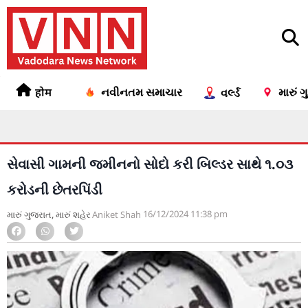
होम
નવીનતમ સમાચાર
મારું 
વર્લ્ડ
સેવાસી ગામની જમીનનો સોદો કરી બિલ્ડર સાથે ૧.૦૩
કરોડની છેતરપિંડી
16/12/2024
11:38 pm
મારું ગુજરાત
,
મારું શહેર
Aniket Shah