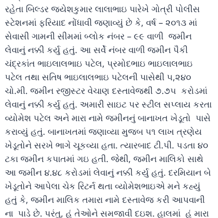
રહેતા બિલ્ડર જયેશકુમાર લાલાભાઇ પારેખે ગોત્રી પોલીસ
સ્ટેશનમાં ફરિયાદ નોંધાવી જણાવ્યું છે કે, વર્ષ – ૨૦૧૩ માં
સેવાસી ગામની સીમમાં બ્લોક નંબર – ૯૯ વાળી જમીન
લેવાનું નક્કી કર્યુ હતું. આ સર્વે નંબર વાળી જમીન પૈકી
ચંદ્રકાંત ભાઇલાલભાઇ પટેલ, પ્રમોદભાઇ ભાઇલાલભાઇ
પટેલ તથા સતિષ ભાઇલાલભાઇ પટેલની પાસેથી ૫,૨૪૦
ચો.મી. જમીન રજીસ્ટર વેચાણ દસ્તાવેજથી ૭.૭૫ કરોડમાં
લેવાનું નક્કી કર્યુ હતું. અમારી સાઇટ પર સ્ટીલ સપ્લાય કરતા
વ્યોમેશ પટેલ અને મારા નામે જમીનનું બાનાખત ખેડૂતો પાસે
કરાવ્યું હતું. બાનાખતમાં જણાવ્યા મુજબ ૫૧ લાખ ત્રણેય
ખેડૂતોને સરખે ભાગે ચૂકવ્યા હતા. ત્યારબાદ ટી.પી. પડતા ૪૦
ટકા જમીન કપાતમાં ગઇ હતી. જેથી, જમીન માલિકો સાથે
આ જમીન ૪.૪૮ કરોડમાં લેવાનું નક્કી કર્યુ હતું. દરમિયાન બે
ખેડૂતોને આપેલા ચેક રિટર્ન થતા વ્યોમેશભાઇએ મને કહ્યું
હતું કે, જમીન માલિક તમારા નામે દસ્તાવેજ કરી આપવાની
ના પાડે છે. પરંતુ, હું તેઓને સમજાવી દઇશ. હાલમાં હું મારા