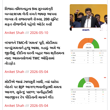
વિજય તમિલનાડુના 9મા મુખ્યમંત્રી
બન્યા:શપથ લેતી વખતે ભાષણ આપવા
લાગ્યા તો રાજ્યપાલે રોક્યા, 200 યુનિટ
મફત વીજળીનો પહેલો ઓર્ડર કર્યો
Aniket Shah
2026-05-10
બંગાળને TMCની ‘મમતા’ પૂરી, મોદીમય
બન્યું:મમતાને હજુ આશા, કહ્યું- અમે જ
જીતીશું, દીદીના ઘરની બહાર જય શ્રીરામના
નારા; આસનસોલમાં TMC ઓફિસમાં
તોડફોડ
Aniket Shah
2026-05-04
મોદીએ જ્યાં ઝાલમુરી ખાધી, ત્યાં ચારેય
બેઠકો પર BJP આગળ:ભવાનીપુરથી મમતા
આગળ, સુવેન્દુ પાછળ; પાનીહાટીથી
આરજીકર રેપ પીડિતાની માતાને લીડ
Aniket Shah
2026-05-04