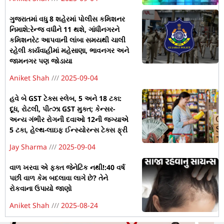
ગુજરાતમાં વધુ 8 શહેરમાં પોલીસ કમિશનર
નિમાશે:રેન્જ વધીને 11 થશે, ગાંધીનગરને
કમિશનરેટ આપવાની લાંબા સમયથી ચાલી
રહેલી કાર્યવાહીમાં મહેસાણા, ભાવનગર અને
જામનગર પણ જોડાયા
Aniket Shah
2025-09-04
હવે બે GST ટેક્સ સ્લેબ, 5 અને 18 ટકા:
દૂધ, રોટલી, પીત્ઝા GST મુક્ત; કેન્સર-
અન્ય ગંભીર રોગની દવાઓ 12ની જગ્યાએ
5 ટકા, હેલ્થ-લાઇફ ઈન્સ્યોરન્સ ટેક્સ ફ્રી
Jay Sharma
2025-09-04
વાળ ખરવા એ ફક્ત જેનેટિક નથી!:40 વર્ષ
પછી વાળ કેમ બદલાવા લાગે છે? તેને
રોકવાના ઉપાયો જાણો
Aniket Shah
2025-08-24