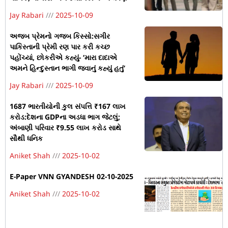
Jay Rabari
2025-10-09
અજબ પ્રેમનો ગજબ કિસ્સો:સગીર
પાકિસ્તાની પ્રેમી રણ પાર કરી કચ્છ
પહોંચ્યાં, છોકરીએ કહ્યું- ‘મારા દાદાએ
અમને હિન્દુસ્તાન ભાગી જવાનું કહ્યું હતું’
Jay Rabari
2025-10-09
1687 ભારતીયોની કુલ સંપત્તિ ₹167 લાખ
કરોડ:દેશના GDPના અડધા ભાગ જેટલું;
અંબાણી પરિવાર ₹9.55 લાખ કરોડ સાથે
સૌથી ધનિક
Aniket Shah
2025-10-02
E-Paper VNN GYANDESH 02-10-2025
Aniket Shah
2025-10-02