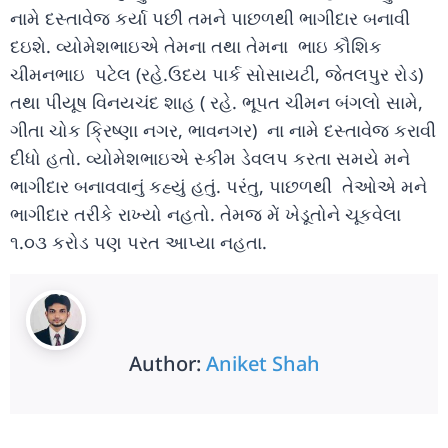
નામે દસ્તાવેજ કર્યા પછી તમને પાછળથી ભાગીદાર બનાવી
દઇશે. વ્યોમેશભાઇએ તેમના તથા તેમના ભાઇ કૌશિક
ચીમનભાઇ પટેલ (રહે.ઉદય પાર્ક સોસાયટી, જેતલપુર રોડ)
તથા પીયૂષ વિનયચંદ શાહ ( રહે. ભૂપત ચીમન બંગલો સામે,
ગીતા ચોક ક્રિષ્ણા નગર, ભાવનગર) ના નામે દસ્તાવેજ કરાવી
દીધો હતો. વ્યોમેશભાઇએ સ્કીમ ડેવલપ કરતા સમયે મને
ભાગીદાર બનાવવાનું કહ્યું હતું. પરંતુ, પાછળથી તેઓએ મને
ભાગીદાર તરીકે રાખ્યો નહતો. તેમજ મેં ખેડૂતોને ચૂકવેલા
૧.૦૩ કરોડ પણ પરત આપ્યા નહતા.
Author:
Aniket Shah