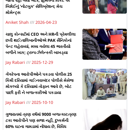
જોતો રહી ગયો બેટર; હિંમતની વિકેટ પર
બિશ્નોઈનું ‘નોટબુક’ સેલિબ્રેશન; મેચ
મોમેન્ટ્સ
Aniket Shah
2026-04-23
ચાલુ કોન્સર્ટમાં CEO અને HRની પ્રેમલીલા
છતી થઈ:તાલિબાનીઓએ PAK સૈનિકોનાં
પેન્ટ લહેરાવ્યાં, મક્કા ગયેલા 45 ભારતીયો
બળીને ખાક; ટ્રમ્પ-ઝેલેન્સ્કી બાખડ્યા
Jay Rabari
2025-12-29
ગેંગરેપના આરોપીઓને પકડવા પોલીસ 25
કિમી દરિયામાં ગઈ:નવાબંદર પોલીસે મેસેજ
મોકલ્યો કે દરિયામાં તોફાન આવે છે, બોટ
પાછી ફરી ને બળાત્કારીઓ પકડાયા
Jay Rabari
2025-10-10
ગુજરાતમાં ત્રણ વર્ષમાં 9000 બળાત્કાર:ત્રણ
ટકા આરોપીને પણ સજા નહીં, દુષ્કર્મની
60% ઘટના ગામડામાં નોંધાય છે, વિવિધ