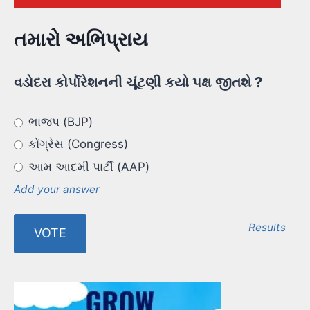
તમારો અભિપ્રાય
વડોદરા કોર્પોરેશનની ચૂંટણી કયો પક્ષ જીતશે ?
ભાજપ (BJP)
કોંગ્રેસ (Congress)
આમ આદમી પાર્ટી (AAP)
Add your answer
Results