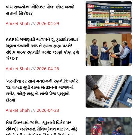
પાંચ રાજ્યોના એક્ઝિટ પોલ: કોણ બનશે
સત્તાનો સિકંદર?
Aniket Shah
2026-04-29
AAPમાં ભંગાણથી ભાજપને શું ફાયદો?:રાઘવ
ચઢ્ઢાના જવાથી આપને ફંડના ફાંફાં પડશે!
સંદીપ પાઠક રણનીતિ ઘડશે; જાણો કોણ હશે
‘કેપ્ટન’
Aniket Shah
2026-04-26
‘ગરમી’ના ડર સામે મતદાનની રણનીતિ:બપોરે
12 વાગ્યા સુધી 45% મતદાનનો ભાજપનો
ટાર્ગેટ, ઓછું થયું તો સાંજે પેજ પ્રમુખો
દોડશે
Aniket Shah
2026-04-23
મેચ ખિસ્સામાં જ છે…:પૂરનની વિકેટ પર
રવિન્દ્ર જાડેજાનું સેલિબ્રેશન વાઇરલ, મોઢું