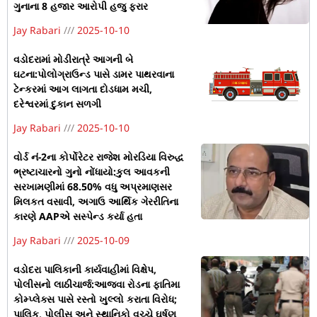
ગુનાના 8 હજાર આરોપી હજુ ફરાર
Jay Rabari
2025-10-10
વડોદરામાં મોડીરાત્રે આગની બે
ઘટના:પોલોગ્રાઉન્ડ પાસે ડામર પાથરવાના
ટેન્કરમાં આગ લાગતા દોડધામ મચી,
દરેશ્વરમાં દુકાન સળગી
Jay Rabari
2025-10-10
વોર્ડ નં-2ના કોર્પોરેટર રાજેશ મોરડિયા વિરુદ્ધ
ભ્રષ્ટાચારનો ગુનો નોંધાયો:કુલ આવકની
સરખામણીમાં 68.50% વધુ અપ્રમાણસર
મિલકત વસાવી, અગાઉ આર્થિક ગેરરીતિના
કારણે AAPએ સસ્પેન્ડ કર્યા હતા
Jay Rabari
2025-10-09
વડોદરા પાલિકાની કાર્યવાહીમાં વિક્ષેપ,
પોલીસનો લાઠીચાર્જ:આજવા રોડના ફાતિમા
કોમ્પ્લેક્સ પાસે રસ્તો ખુલ્લો કરાતા વિરોધ;
પાલિક, પોલીસ અને સ્થાનિકો વચ્ચે ઘર્ષણ