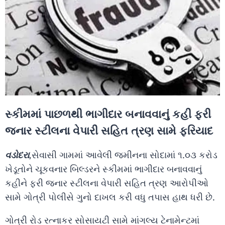
સ્કીમમાં પાછળથી ભાગીદાર બનાવવાનું કહી ફરી
જનાર સ્ટીલના વેપારી સહિત ત્રણ સામે ફરિયાદ
વડોદરા
,સેવાસી ગામમાં આવેલી જમીનના સોદામાં ૧.૦૩ કરોડ
ખેડૂતોને ચૂકવનાર બિલ્ડરને સ્કીમમાં ભાગીદાર બનાવવાનું
કહીને ફરી જનાર સ્ટીલના વેપારી સહિત ત્રણ આરોપીઓ
સામે ગોત્રી પોલીસે ગુનો દાખલ કરી વધુ તપાસ હાથ ધરી છે.
ગોત્રી રોડ રત્નાકર સોસાયટી સામે માંગલ્ય ટેનામેન્ટમાં