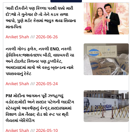
‘મારી દીકરીને પણ કિલ્લા પરથી ધક્કો મારી
દો’:જો તે ગુનેગાર છે તો તેને કડક સજા
આપો, પુણે મર્ડર કેસમાં ભાવુક થયા સિયાના
માતા-પિતા
Aniket Shah
2026-06-26
નકલી ગોલ્ડ ફ્લેક, નકલી ENO, નકલી
ફેવિક્વિક:જશવંતછાપ બીડી, વાઘબકરી ચા
અને ટોઇલેટ ક્લિનર પણ ડુપ્લીકેટ,
અમદાવાદમાં માગો એ વસ્તુ બ્રાન્ડના નામે
પધરાવવાનું રેકેટ
Aniket Shah
2026-05-24
PM મોદીના આગમન પૂર્વે ઝળહળ્યું
વડોદરા:મોદી અને સરદાર પટેલની લાઇટિંગ
સ્ટેચ્યુએ આકર્ષણનું કેન્દ્ર,સરદારધામમાં
વિશાળ ડોમ તૈયાર; રોડ શો રૂટ પર થ્રી
લેયરમાં બેરિકેડિંગ
Aniket Shah
2026-05-10