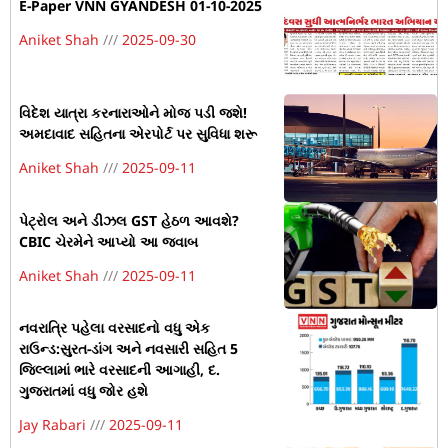
E-Paper VNN GYANDESH 01-10-2025
Aniket Shah
2025-09-30
વિદેશ યાત્રા કરનારાઓને મોજ પડી જશે!
અમદાવાદ સહિતના એરપોર્ટ પર સુવિધા શરૂ
Aniket Shah
2025-09-11
પેટ્રોલ અને ડીઝલ GST હેઠળ આવશે?
CBIC ચેરમેને આપ્યો આ જવાબ
Aniket Shah
2025-09-11
નવરાત્રિ પહેલા વરસાદનો વધુ એક
રાઉન્ડ:સુરત-ડાંગ અને નવસારી સહિત 5
જિલ્લામાં ભારે વરસાદની આગાહી, દ.
ગુજરાતમાં વધુ જોર હશે
Jay Rabari
2025-09-11