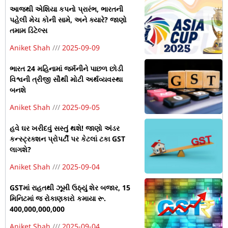
આજથી એશિયા કપનો પ્રારંભ, ભારતની
પહેલી મેચ કોની સામે, અને ક્યારે? જાણો
તમામ ડિટેલ્સ
Aniket Shah
2025-09-09
ભારત 24 મહિનામાં જર્મનીને પાછળ છોડી
વિશ્વની ત્રીજી સૌથી મોટી અર્થવ્યવસ્થા
બનશે
Aniket Shah
2025-09-05
હવે ઘર ખરીદવું સસ્તું થશે! જાણો અંડર
કન્સ્ટ્રક્શન પ્રોપર્ટી પર કેટલાં ટકા GST
લાગશે?
Aniket Shah
2025-09-04
GSTમાં રાહતથી ઝૂમી ઉઠ્યું શેર બજાર, 15
મિનિટમાં જ રોકાણકારો કમાયા રૂ.
400,000,000,000
Aniket Shah
2025-09-04