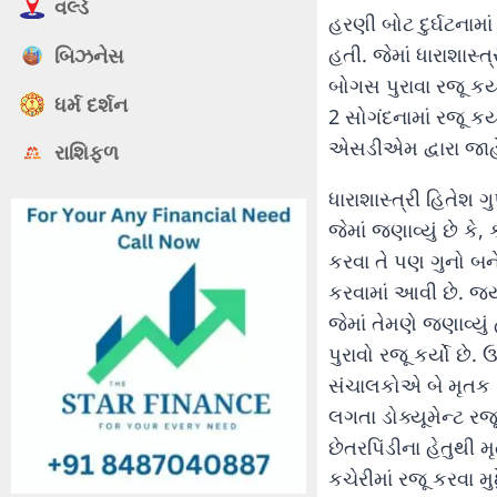
વર્લ્ડ
હરણી બોટ દુર્ઘટના
હતી. જેમાં ધારાશાસ્
બિઝનેસ
બોગસ પુરાવા રજૂ કર્
ધર્મ દર્શન
2 સોગંદનામાં રજૂ કર્
એસડીએમ દ્વારા જાહ
રાશિફળ
ધારાશાસ્ત્રી હિતેશ
જેમાં જણાવ્યું છે કે,
કરવા તે પણ ગુનો બન
કરવામાં આવી છે. જ્યા
જેમાં તેમણે જણાવ્યુ
પુરાવો રજૂ કર્યો છે.
સંચાલકોએ બે મૃતક શ
લગતા ડોક્યૂમેન્ટ રજ
છેતરપિંડીના હેતુથી
કચેરીમાં રજૂ કરવા મ