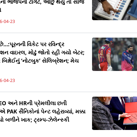
 ભાજપનો ટાર્ગેટ, ઓછું થયું તો સાંજે
ે
6-04-23
છે…:પૂરનની વિકેટ પર રવિન્દ્ર
રેશન વાઇરલ, મોઢું જોતો રહી ગયો બેટર;
બિશ્નોઈનું ‘નોટબુક’ સેલિબ્રેશન; મેચ
6-04-23
ં CEO અને HRની પ્રેમલીલા છતી
K સૈનિકોનાં પેન્ટ લહેરાવ્યાં, મક્કા
 બળીને ખાક; ટ્રમ્પ-ઝેલેન્સ્કી