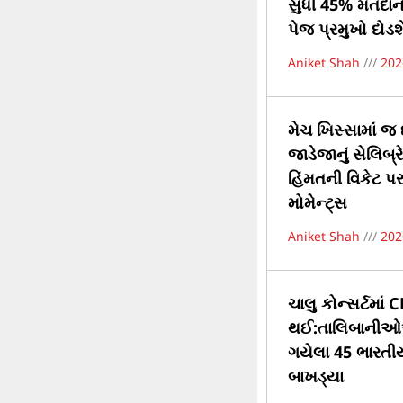
સુધી 45% મતદાનનો
પેજ પ્રમુખો દોડશ
Aniket Shah
202
મેચ ખિસ્સામાં જ 
જાડેજાનું સેલિબ્
હિંમતની વિકેટ પર 
મોમેન્ટ્સ
Aniket Shah
202
ચાલુ કોન્સર્ટમા
થઈ:તાલિબાનીઓએ PA
ગયેલા 45 ભારતીયો
બાખડ્યા