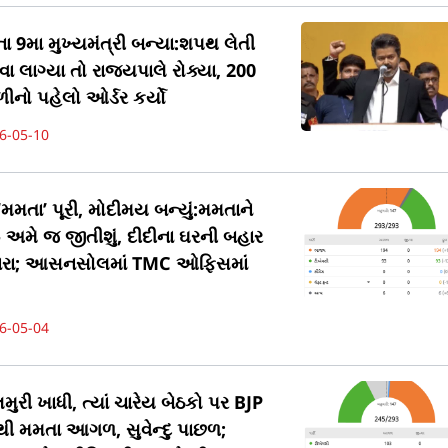
 9મા મુખ્યમંત્રી બન્યા:શપથ લેતી
લાગ્યા તો રાજ્યપાલે રોક્યા, 200
નો પહેલો ઓર્ડર કર્યો
6-05-10
મમતા’ પૂરી, મોદીમય બન્યું:મમતાને
- અમે જ જીતીશું, દીદીના ઘરની બહાર
નારા; આસનસોલમાં TMC ઓફિસમાં
6-05-04
ુરી ખાધી, ત્યાં ચારેય બેઠકો પર BJP
 મમતા આગળ, સુવેન્દુ પાછળ;