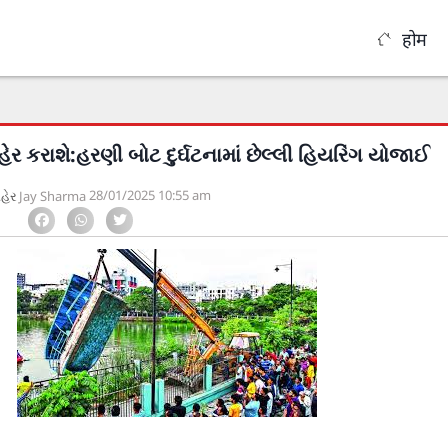
होम
 કરાશે:હરણી બોટ દુર્ઘટનામાં છેલ્લી હિયરિંગ યોજાઈ
28/01/2025
10:55 am
શહેર
Jay Sharma