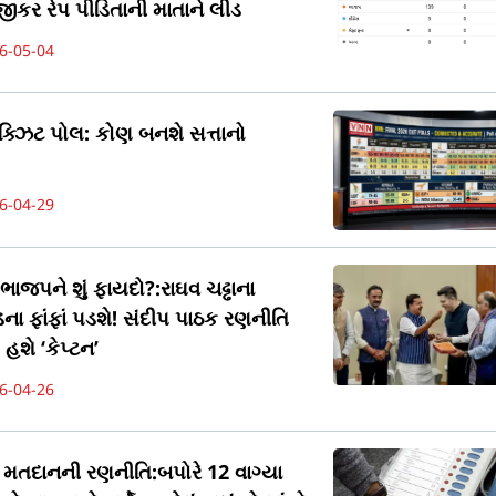
કર રેપ પીડિતાની માતાને લીડ
6-05-04
ક્ઝિટ પોલ: કોણ બનશે સત્તાનો
6-04-29
ાજપને શું ફાયદો?:રાઘવ ચઢ્ઢાના
ા ફાંફાં પડશે! સંદીપ પાઠક રણનીતિ
હશે ‘કેપ્ટન’
6-04-26
ે મતદાનની રણનીતિ:બપોરે 12 વાગ્યા