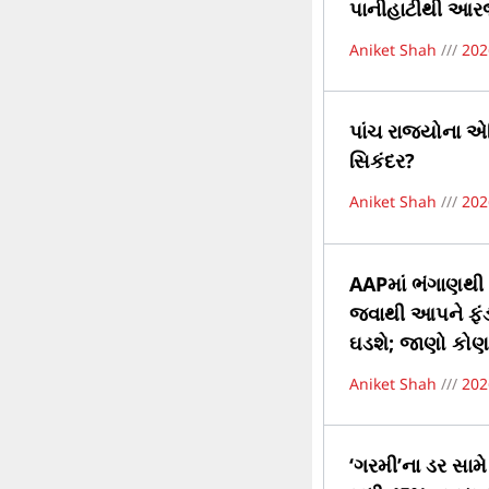
પાનીહાટીથી આરજી
Aniket Shah
202
પાંચ રાજ્યોના એ
સિકંદર?
Aniket Shah
202
AAPમાં ભંગાણથી ભ
જવાથી આપને ફંડન
ઘડશે; જાણો કોણ 
Aniket Shah
202
‘ગરમી’ના ડર સામ