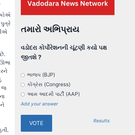
ઈ
ાલકોએ
ુત્રે
તમારો અભિપ્રાય
આરીએ
વડોદરા કોર્પોરેશનની ચૂંટણી કયો પક્ષ
છે.
જીતશે ?
ે ઊભા
રને
ભાજપ (BJP)
ં.
કોંગ્રેસ (Congress)
ો જ
આમ આદમી પાર્ટી (AAP)
ના
ને
Add your answer
Results
હતી.