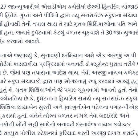
માં 27 જાન્યુઆરીએ એસડીએમ કચેરીમાં છેલ્લી હિયરિંગ યોજા
ત્રી હિતેશ ગુપ્તા અને પીડિતો દ્વારા ન્યૂ સનરાઈઝ સ્કૂલના સંચ
યા હોવાથી તેની તપાસ થાય તે માટે મૃતક શિક્ષિકાઓના પતિ અને પ
યાં હતાં. જ્યારે દુર્ઘટનામાં કેટલું વળતર ચૂકવાશે તે 30 જાન્યુ
ેર કરવામાં આવશે.
 ગુપ્તાએ જણાવ્યું કે, સુનાવણી દરમિયાન અમે એક અરજી આપી 
 કોર્ટમાં કાયદાકીય પ્રક્રિયામાં બનાવટી ડોક્યૂમેન્ટ પુરાવા તરીક
ે છે. જેમાં પણ તપાસના આદેશ થાય, તેવી અરજી નાયબ કલેક્ટ
રે સ્કૂલ સંચાલકો દ્વારા પણ સોગંદનામું રજૂ કરવામાં આવ્યું હતુ
ં હતું કે, મૃતક શિક્ષિકાઓને જે પગાર ચૂકવવામાં આવતો હતો તેન
 ઉલ્લેખનિય છે કે, દુર્ઘટનાના હિયરિંગ સમયે ન્યૂ સનરાઈઝ સ્કૂલ
િક્ષિકા છાયાબેન સુરતી અને ફાલ્ગુનીબેન પટેલના પગાર-પીએફ
ૂ કરાયાં હતાં. બંનેને યોગ્ય વળતર ન મળે તેવા બદઈરાદે અને
 મૃતકોની ખોટી સહી સાથેનો બનાવટી દસ્તાવેજ નાયબ કલેક્ટર
ુદ્દે રાવપુરા પોલીસ સ્ટેશનમાં ફરિયાદ કરતી અરજી દાખલ કરાઈ 