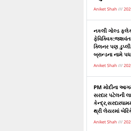
Aniket Shah
202
નકલી ગોલ્ડ ફ્લ
ફેવિક્વિક:જશવંત
ક્લિનર પણ ડુપ્લી
બ્રાન્ડના નામે પધર
Aniket Shah
202
PM મોદીના આગમન 
સરદાર પટેલની લાઇ
કેન્દ્ર,સરદારધામ
થ્રી લેયરમાં બેરિક
Aniket Shah
202