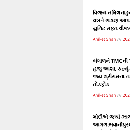
વિજય તમિલનાડુના
વખતે ભાષણ આપવા 
યુનિટ મફત વીજળી
Aniket Shah
202
બંગાળને TMCની ‘
હજુ આશા, કહ્યું
જય શ્રીરામના 
તોડફોડ
Aniket Shah
202
મોદીએ જ્યાં ઝાલમ
આગળ:ભવાનીપુરથી