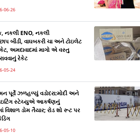
6-06-26
ેક, નકલી ENO, નકલી
છાપ બીડી, વાઘબકરી ચા અને ટોઇલેટ
કેટ, અમદાવાદમાં માગો એ વસ્તુ
ાવવાનું રેકેટ
6-05-24
પૂર્વે ઝળહળ્યું વડોદરા:મોદી અને
ટિંગ સ્ટેચ્યુએ આકર્ષણનું
માં વિશાળ ડોમ તૈયાર; રોડ શો રૂટ પર
ેડિંગ
6-05-10