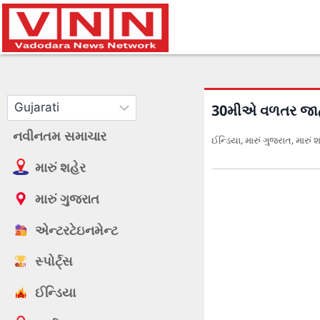
30મીએ વળતર જાહેર
નવીનતમ સમાચાર
ઈન્ડિયા
,
મારું ગુજરાત
,
મારું 
મારું શહેર
મારું ગુજરાત
એન્ટરટેઇનમેન્ટ
સ્પોર્ટ્સ
ઈન્ડિયા