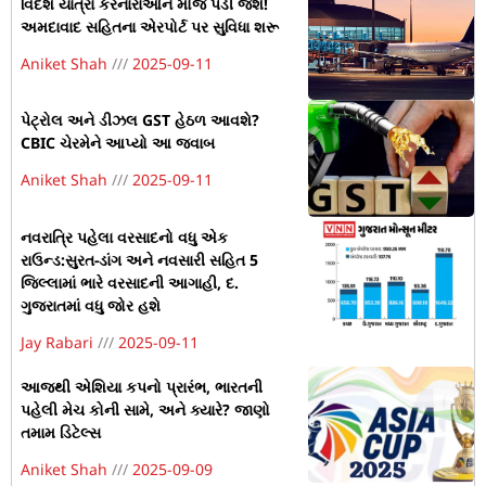
વિદેશ યાત્રા કરનારાઓને મોજ પડી જશે!
અમદાવાદ સહિતના એરપોર્ટ પર સુવિધા શરૂ
Aniket Shah
2025-09-11
પેટ્રોલ અને ડીઝલ GST હેઠળ આવશે?
CBIC ચેરમેને આપ્યો આ જવાબ
Aniket Shah
2025-09-11
નવરાત્રિ પહેલા વરસાદનો વધુ એક
રાઉન્ડ:સુરત-ડાંગ અને નવસારી સહિત 5
જિલ્લામાં ભારે વરસાદની આગાહી, દ.
ગુજરાતમાં વધુ જોર હશે
Jay Rabari
2025-09-11
આજથી એશિયા કપનો પ્રારંભ, ભારતની
પહેલી મેચ કોની સામે, અને ક્યારે? જાણો
તમામ ડિટેલ્સ
Aniket Shah
2025-09-09