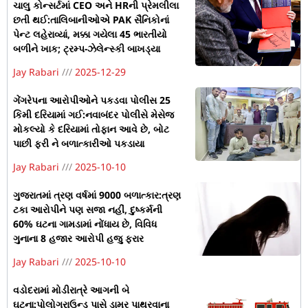
ચાલુ કોન્સર્ટમાં CEO અને HRની પ્રેમલીલા
છતી થઈ:તાલિબાનીઓએ PAK સૈનિકોનાં
પેન્ટ લહેરાવ્યાં, મક્કા ગયેલા 45 ભારતીયો
બળીને ખાક; ટ્રમ્પ-ઝેલેન્સ્કી બાખડ્યા
Jay Rabari
2025-12-29
ગેંગરેપના આરોપીઓને પકડવા પોલીસ 25
કિમી દરિયામાં ગઈ:નવાબંદર પોલીસે મેસેજ
મોકલ્યો કે દરિયામાં તોફાન આવે છે, બોટ
પાછી ફરી ને બળાત્કારીઓ પકડાયા
Jay Rabari
2025-10-10
ગુજરાતમાં ત્રણ વર્ષમાં 9000 બળાત્કાર:ત્રણ
ટકા આરોપીને પણ સજા નહીં, દુષ્કર્મની
60% ઘટના ગામડામાં નોંધાય છે, વિવિધ
ગુનાના 8 હજાર આરોપી હજુ ફરાર
Jay Rabari
2025-10-10
વડોદરામાં મોડીરાત્રે આગની બે
ઘટના:પોલોગ્રાઉન્ડ પાસે ડામર પાથરવાના