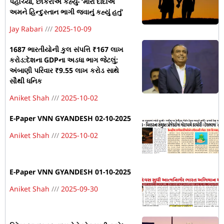
પહોંચ્યાં, છોકરીએ કહ્યું- ‘મારા દાદાએ
અમને હિન્દુસ્તાન ભાગી જવાનું કહ્યું હતું’
Jay Rabari
2025-10-09
1687 ભારતીયોની કુલ સંપત્તિ ₹167 લાખ
કરોડ:દેશના GDPના અડધા ભાગ જેટલું;
અંબાણી પરિવાર ₹9.55 લાખ કરોડ સાથે
સૌથી ધનિક
Aniket Shah
2025-10-02
E-Paper VNN GYANDESH 02-10-2025
Aniket Shah
2025-10-02
E-Paper VNN GYANDESH 01-10-2025
Aniket Shah
2025-09-30