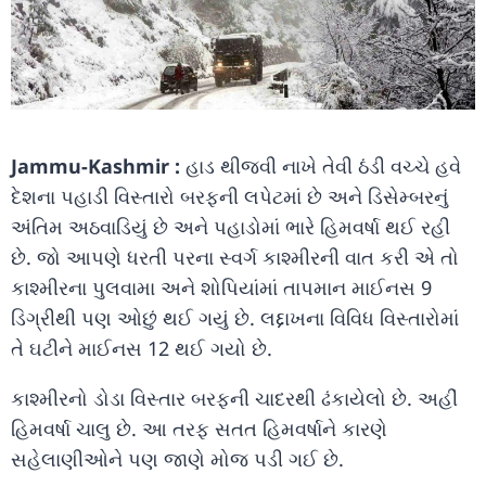
Jammu-Kashmir :
હાડ થીજવી નાખે તેવી ઠંડી વચ્ચે હવે
દેશના પહાડી વિસ્તારો બરફની લપેટમાં છે અને ડિસેમ્બરનું
અંતિમ અઠવાડિયું છે અને પહાડોમાં ભારે હિમવર્ષા થઈ રહી
છે. જો આપણે ધરતી પરના સ્વર્ગ કાશ્મીરની વાત કરી એ તો
કાશ્મીરના પુલવામા અને શોપિયાંમાં તાપમાન માઈનસ 9
ડિગ્રીથી પણ ઓછું થઈ ગયું છે. લદ્દાખના વિવિધ વિસ્તારોમાં
તે ઘટીને માઈનસ 12 થઈ ગયો છે.
કાશ્મીરનો ડોડા વિસ્તાર બરફની ચાદરથી ઢંકાયેલો છે. અહીં
હિમવર્ષા ચાલુ છે. આ તરફ સતત હિમવર્ષાને કારણે
સહેલાણીઓને પણ જાણે મોજ પડી ગઈ છે.