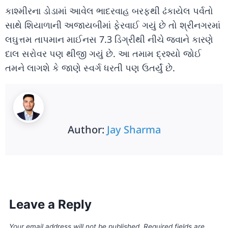
કાશ્મીરના ડોડામાં આવેલ ભાદરવાહ બરફથી ઢંકાયેલ પર્વતો
સાથે શિયાળાની અજાયબીમાં ફેરવાઈ ગયું છે તો શ્રીનગરમાં
લઘુત્તમ તાપમાન માઈનસ 7.3 ડિગ્રીથી નીચે જવાને કારણે
દાલ સરોવર પણ થીજી ગયું છે. આ તમામ દ્રશ્યો જોઈ
તમને લાગશે કે જાણે સ્વર્ગ ધરતી પણ ઉતર્યું છે.
Author:
Jay Sharma
Leave a Reply
Your email address will not be published.
Required fields are