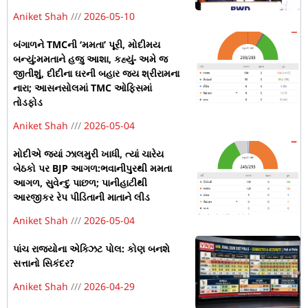
Aniket Shah
2026-05-10
બંગાળને TMCની ‘મમતા’ પૂરી, મોદીમય
બન્યું:મમતાને હજુ આશા, કહ્યું- અમે જ
જીતીશું, દીદીના ઘરની બહાર જય શ્રીરામના
નારા; આસનસોલમાં TMC ઓફિસમાં
તોડફોડ
Aniket Shah
2026-05-04
મોદીએ જ્યાં ઝાલમુરી ખાધી, ત્યાં ચારેય
બેઠકો પર BJP આગળ:ભવાનીપુરથી મમતા
આગળ, સુવેન્દુ પાછળ; પાનીહાટીથી
આરજીકર રેપ પીડિતાની માતાને લીડ
Aniket Shah
2026-05-04
પાંચ રાજ્યોના એક્ઝિટ પોલ: કોણ બનશે
સત્તાનો સિકંદર?
Aniket Shah
2026-04-29