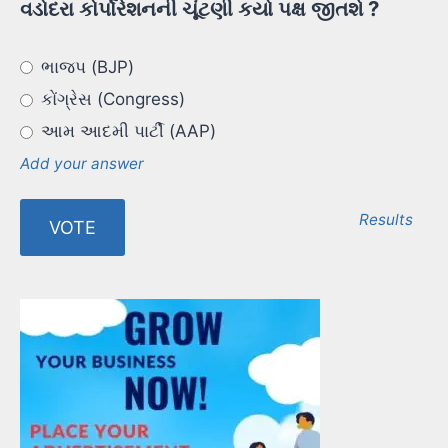
વડોદરા કોર્પોરેશનની ચૂંટણી કયો પક્ષ જીતશે ?
ભાજપ (BJP)
કોંગ્રેસ (Congress)
આમ આદમી પાર્ટી (AAP)
Add your answer
Results