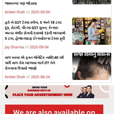
જામનગર પણ જોડાયા
Aniket Shah
2025-09-04
હવે બે GST ટેક્સ સ્લેબ, 5 અને 18 ટકા:
દૂધ, રોટલી, પીત્ઝા GST મુક્ત; કેન્સર-
અન્ય ગંભીર રોગની દવાઓ 12ની જગ્યાએ
5 ટકા, હેલ્થ-લાઇફ ઈન્સ્યોરન્સ ટેક્સ ફ્રી
Jay Sharma
2025-09-04
વાળ ખરવા એ ફક્ત જેનેટિક નથી!:40 વર્ષ
પછી વાળ કેમ બદલાવા લાગે છે? તેને
રોકવાના ઉપાયો જાણો
Aniket Shah
2025-08-24