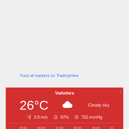
Track all markets on TradingView
Vadodara
26°C
Cloudy sky
3.9 m/s
87%
752
mmHg
05:00
06:00
07:00
08:00
09:00
10:00