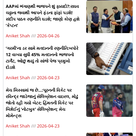
AAPમાં ભંગાણથી ભાજપને શું ફાયદો?:રાઘવ
ચઢ્ઢાના જવાથી આપને ફંડના ફાંફાં પડશે!
સંદીપ પાઠક રણનીતિ ઘડશે; જાણો કોણ હશે
‘કેપ્ટન’
Aniket Shah
2026-04-26
‘ગરમી’ના ડર સામે મતદાનની રણનીતિ:બપોરે
12 વાગ્યા સુધી 45% મતદાનનો ભાજપનો
ટાર્ગેટ, ઓછું થયું તો સાંજે પેજ પ્રમુખો
દોડશે
Aniket Shah
2026-04-23
મેચ ખિસ્સામાં જ છે…:પૂરનની વિકેટ પર
રવિન્દ્ર જાડેજાનું સેલિબ્રેશન વાઇરલ, મોઢું
જોતો રહી ગયો બેટર; હિંમતની વિકેટ પર
બિશ્નોઈનું ‘નોટબુક’ સેલિબ્રેશન; મેચ
મોમેન્ટ્સ
Aniket Shah
2026-04-23