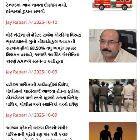
ટેન્કરમાં આગ લાગતા દોડધામ મચી,
દરેશ્વરમાં દુકાન સળગી
Jay Rabari
2025-10-10
વોર્ડ નં-2ના કોર્પોરેટર રાજેશ મોરડિયા વિરુદ્ધ
ભ્રષ્ટાચારનો ગુનો નોંધાયો:કુલ આવકની
સરખામણીમાં 68.50% વધુ અપ્રમાણસર
મિલકત વસાવી, અગાઉ આર્થિક ગેરરીતિના
કારણે AAPએ સસ્પેન્ડ કર્યા હતા
Jay Rabari
2025-10-09
વડોદરા પાલિકાની કાર્યવાહીમાં વિક્ષેપ,
પોલીસનો લાઠીચાર્જ:આજવા રોડના ફાતિમા
કોમ્પ્લેક્સ પાસે રસ્તો ખુલ્લો કરાતા વિરોધ;
પાલિક, પોલીસ અને સ્થાનિકો વચ્ચે ઘર્ષણ
Jay Rabari
2025-10-09
અજબ પ્રેમનો ગજબ કિસ્સો:સગીર
પાકિસ્તાની પ્રેમી રણ પાર કરી કચ્છ