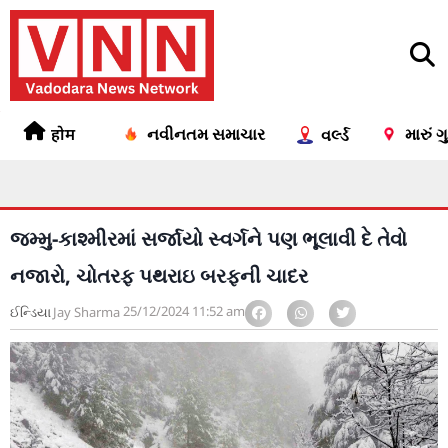
होम
નવીનતમ સમાચાર
મારું 
વર્લ્ડ
જમ્મુ-કાશ્મીરમાં સર્જાયો સ્વર્ગને પણ ભૂલાવી દે તેવો
નજારો, ચોતરફ પથરાઇ બરફની ચાદર
25/12/2024
11:52 am
ઈન્ડિયા
Jay Sharma