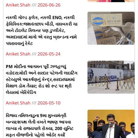
Aniket Shah
2026-06-26
નકલી ગોલ્ડ ફ્લેક, નકલી ENO, નકલી
ફેવિક્વિક:જશવંતછાપ બીડી, વાઘબકરી ચા
અને ટોઇલેટ ક્લિનર પણ ડુપ્લીકેટ,
અમદાવાદમાં માગો એ વસ્તુ બ્રાન્ડના નામે
પધરાવવાનું રેકેટ
Aniket Shah
2026-05-24
PM મોદીના આગમન પૂર્વે ઝળહળ્યું
વડોદરા:મોદી અને સરદાર પટેલની લાઇટિંગ
સ્ટેચ્યુએ આકર્ષણનું કેન્દ્ર,સરદારધામમાં
વિશાળ ડોમ તૈયાર; રોડ શો રૂટ પર થ્રી
લેયરમાં બેરિકેડિંગ
Aniket Shah
2026-05-10
વિજય તમિલનાડુના 9મા મુખ્યમંત્રી
બન્યા:શપથ લેતી વખતે ભાષણ આપવા
લાગ્યા તો રાજ્યપાલે રોક્યા, 200 યુનિટ
મફત વીજળીનો પહેલો ઓર્ડર કર્યો