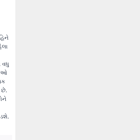
હિને
ેલા
 વધુ
રીઓ
જિક
છે.
ોને
ડશે.