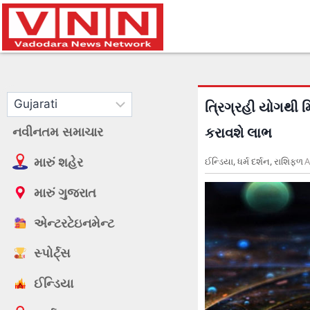
ત્રિગ્રહી યોગથી 
નવીનતમ સમાચાર
કરાવશે લાભ
મારું શહેર
ઈન્ડિયા
,
ધર્મ દર્શન
,
રાશિફળ
A
મારું ગુજરાત
એન્ટરટેઇનમેન્ટ
સ્પોર્ટ્સ
ઈન્ડિયા