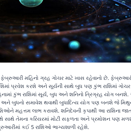
 ફેબ્રુઆરી મહિનો ગ્રહ ગોચર માટે ખાસ રહેવાનો છે. ફેબ્રુઆર
રાશિમાં પ્રવેશ કરશે અને સૂર્યની સાથે બુધ પણ કુંભ રાશિમાં ગોચર
નામાં કુંભ રાશિમાં સૂર્ય, બુધ અને શનિનો ત્રિગ્રહ યોગ બનશે
ર્ય અને બુધનો સમાવેશ થવાથી બુધાદિત્ય યોગ પણ બનશે જે મિથ
ાશિઓને મહત્તમ લાભ કરાવશે. શનિદેવની કૃપાથી આ રાશિના જા
ે સાથે તેમના કરિયરમાં મોટી સફળતા અને પ્રમોશન પણ મળશ
્રુઆરીમાં કઈ 5 રાશિઓ ભાગ્યશાળી રહેશે.