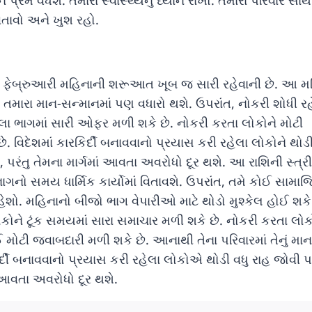
્રેમ વધશે. તમારા સ્વાસ્થ્યનું ધ્યાન રાખો. તમારા પરિવાર સાથે
તાવો અને ખુશ રહો.
ટે ફેબ્રુઆરી મહિનાની શરૂઆત ખૂબ જ સારી રહેવાની છે. આ મ
મારા માન-સન્માનમાં પણ વધારો થશે. ઉપરાંત, નોકરી શોધી રહ
લા ભાગમાં સારી ઓફર મળી શકે છે. નોકરી કરતા લોકોને મોટી
. વિદેશમાં કારકિર્દી બનાવવાનો પ્રયાસ કરી રહેલા લોકોને થોડી
, પરંતુ તેમના માર્ગમાં આવતા અવરોધો દૂર થશે. આ રાશિની સ્ત્
ાગનો સમય ધાર્મિક કાર્યોમાં વિતાવશે. ઉપરાંત, તમે કોઈ સામા
 રહેશો. મહિનાનો બીજો ભાગ વેપારીઓ માટે થોડો મુશ્કેલ હોઈ શકે 
ોકોને ટૂંક સમયમાં સારા સમાચાર મળી શકે છે. નોકરી કરતા લોક
ોટી જવાબદારી મળી શકે છે. આનાથી તેના પરિવારમાં તેનું માન
િર્દી બનાવવાનો પ્રયાસ કરી રહેલા લોકોએ થોડી વધુ રાહ જોવી પ
ં આવતા અવરોધો દૂર થશે.