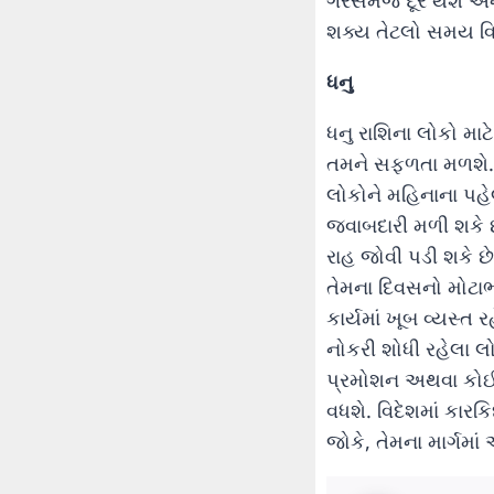
ગેરસમજ દૂર થશે અને પ
શક્ય તેટલો સમય વિ
ધનુ
ધનુ રાશિના લોકો મા
તમને સફળતા મળશે. ત
લોકોને મહિનાના પહે
જવાબદારી મળી શકે છે
રાહ જોવી પડી શકે છે
તેમના દિવસનો મોટાભ
કાર્યમાં ખૂબ વ્યસ્ત
નોકરી શોધી રહેલા લ
પ્રમોશન અથવા કોઈ મ
વધશે. વિદેશમાં કારક
જોકે, તેમના માર્ગમા