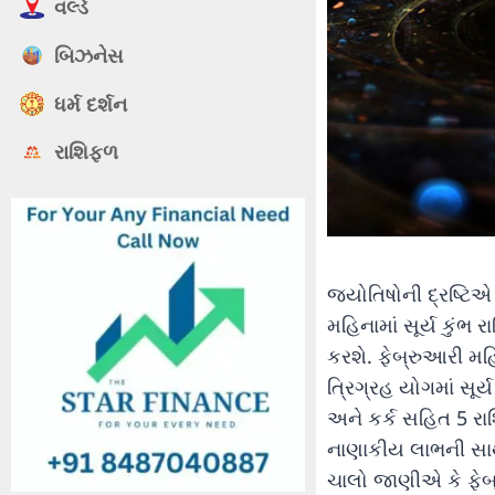
વર્લ્ડ
બિઝનેસ
ધર્મ દર્શન
રાશિફળ
જ્યોતિષોની દ્રષ્ટિએ
મહિનામાં સૂર્ય કુંભ 
કરશે. ફેબ્રુઆરી મહિ
ત્રિગ્રહ યોગમાં સૂ
અને કર્ક સહિત 5 ર
નાણાકીય લાભની સાથ
ચાલો જાણીએ કે ફેબ