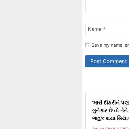
Name
*
Save my name, ema
‘મારી દીકરીને પણ 
ગુનેગાર છે તો તે
ભાવુક થયા સિયાન
Aniket Shah
202