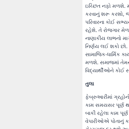
ઇચ્છિત નફો મળશે. 
કરવાનું શરૂ કરશો,
પરિવારના કોઈ સભ્યન
રહેશે. તે રોજગાર મ
નાણાકીય લાભનો માર્
નિર્ણય લઈ શકો છો. 
સામાજિક-ધાર્મિક કા
મળશે. સમાજમાં તેમનુ
વિદ્યાર્થીઓને કોઈ 
તુલા
ફેબ્રુઆરીમાં ગ્રહોન
કામ સમયસર પૂર્ણ થ
બાકી રહેલા કામ પૂર
વેપારીઓએ પોતાનું કા