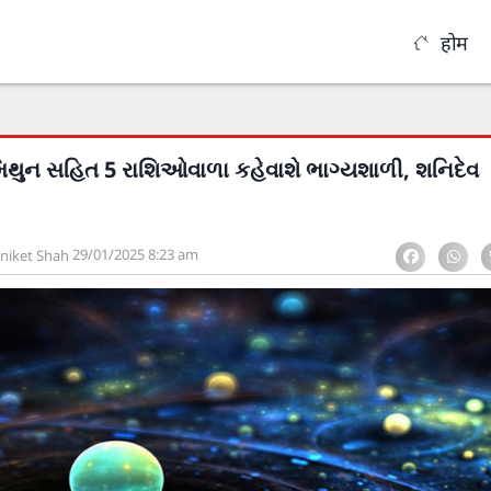
होम
મિથુન સહિત 5 રાશિઓવાળા કહેવાશે ભાગ્યશાળી, શનિદેવ
29/01/2025
8:23 am
niket Shah