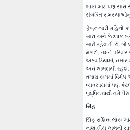
લોકો માટે પણ સારો ર
સંબંધિત સમસ્યાઓનું 
ફેબ્રુઆરી મહિનો કર્
સારા અને કેટલાક ખ
સારી રહેવાની છે. જે
મળશે. તમને પરિવાર
અઠવાડિયામાં, તમારે 
અને લાભદાયી રહેશે.
તમારા કામમાં વિક્ષે
વ્યવસાયમાં પણ કેટલ
બુદ્ધિમત્તાથી તમે પ
સિંહ
સિંહ રાશિના લોકો 
નાણાકીય લાભની સાર