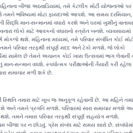
મહિનાના બીજા અઠવાડિયામાં, તમે કેટલીક મોટી યોજનાઓ પર
 જે તમને ભવિષ્યમાં મોટા ફાયદાઓ આપશે. આ સમય દરમિયાન,
ી સિદ્ધિ માન-સન્માનમાં વધારો કરશે અને ઘરમાં ખુશીનું વાતા
ેળવનારા લોકો માટે આવકનો વધારાનો સ્ત્રોત બનશે. વ્યવસાયમાં
ગ મોકળો થશે. મહિનાના મધ્યમાં, તમે પરિવાર સંબંધિત કોઈ મોટ
તમને પરિવાર તરફથી સંપૂર્ણ મદદ અને ટેકો મળશે. જે લોકો
ર્યમાં સામેલ છે તેમને અચાનક કોઈ ખાસ ઉત્સવમાં ભાગ લેવાની
ં માન-સન્માન વધશે. સ્પર્ધાત્મક પરીક્ષાઓની તૈયારી કરી રહેલા
સારા સમાચાર મળી શકે છે.
ી સ્થિતિ તમારા માટે ખૂબ જ અનુકૂળ રહેવાની છે. આ મહિને તમા
શે અને તમને પ્રગતિ મળશે. પરિવારમાં સારા સમાચાર મળશે અ
્ણ થશે. તમને તમારા પરિવાર તરફથી સંપૂર્ણ સહયોગ મળશે.
મ બીજા પર ન છોડવું. પ્રેમ સંબંધ માટે સમય સારો છે. સંબંધોમા