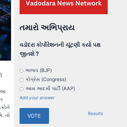
તમારો અભિપ્રાય
વડોદરા કોર્પોરેશનની ચૂંટણી કયો પક્ષ
જીતશે ?
ભાજપ (BJP)
ી
કોંગ્રેસ (Congress)
આમ આદમી પાર્ટી (AAP)
. આ
Add your answer
ુન
તકોને
Results
ે. તો