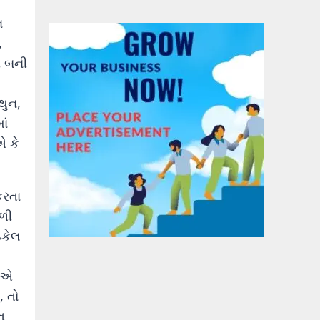
ભ
,
ોગ બની
થુન,
ાં
એ કે
કરતા
મળી
ઉકેલ
ટિએ
, તો
ત