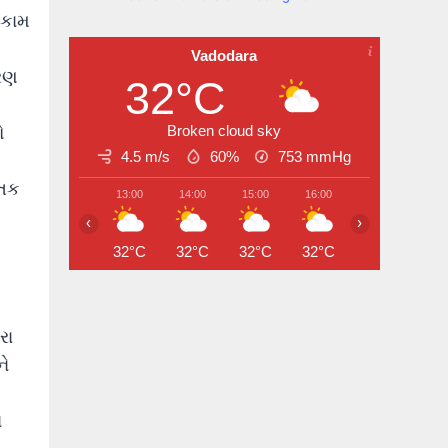
 કામ
Vadodara
વરણ
32°C
ો
Broken cloud sky
4.5 m/s
60%
753
mmHg
 તક
13:00
14:00
15:00
16:00
17:00
18:
‹
›
32°C
32°C
32°C
32°C
31°C
30
રા
ને
ં