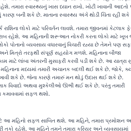
હેશે. તમારા સ્વાસ્થ્યનું ખાસ ધ્યાન રાખો. ખોટી ખાવાની આદતો 
કારણ બની શકે છે. માતાના સ્વાસ્થ્ય અંગે થોડી ચિંતા રહી શકે 
ક રાશિના લોકો માટે પરિવર્તન લાવશે. તમારા જીવનમાં કેટલાક ફે
રાબ રહેશે. આ મહિનાની શરૂઆત નોકરી કરતા લોકો માટે ખૂબ
 લોકો પોતાનો વ્યવસાય વધારવાનું વિચારી રહ્યા છે તેમને પણ સ
 અને મિત્રો તરફથી સંપૂર્ણ સહયોગ મળશે. મહિનાના બીજા
કામ માટે લાંબા અંતરની મુસાફરી કરવી પડી શકે છે. આ યાત્રા 
 મહિનાના મધ્યમાં તમારી અચાનક બદલી થઈ શકે છે. જોકે, ક્ય
પ આવી શકે છે. જેના કારણે તમારું મન થોડું ઉદાસ થઈ શકે છે.
ાક વિવાદો અથવા મુશ્કેલીઓ ઊભી થઈ શકે છે. પરંતુ તમારી
ૈસા કમાવવામાં સફળ થશો.
માટે આ મહિનો સફળ સાબિત થશે. આ મહિને, તમારા પ્રમોશન અ
ી તકો રહેશે. આ મહિને તમને તમારા કરિયર અને વ્યવસાયમાં