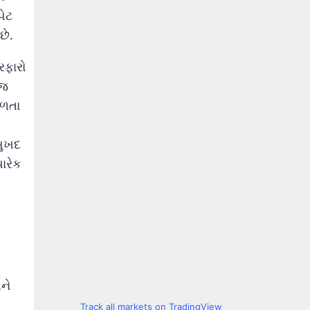
પેટ
છે.
રફારો
 જ
ફળતા
સુખદ
ારેક
ને
Track all markets on TradingView