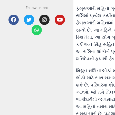
Follow us on:
ફેબ્રુઆરી મહિનો ગ્ર
રાશિમાં પ્રવેશ કર્યા
ફેબ્રુઆરી મહિનામાં, 
રહ્યો છે. આ મહિને,
સ્થિતિમાં, આ યોગ ખ
કર્ક અને સિંહ સહિત
આ રાશિના લોકોને પ્
શનિદેવની કૃપાથી ફે
મિથુન રાશિના લોકો 
લોકો માટે સારા સમ
શકે છે. પરિવારમાં
આવશે. જો તમે મિલકત
ભાગીદારીમાં વ્યવસા
આ મહિનો તમારા માટે
સમય સારો છે. પહેલા