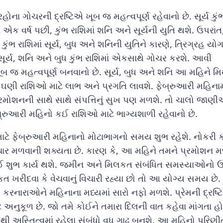
હોના ગોચરની દ્રષ્ટિએ ખૂબ જ મહત્વપૂર્ણ રહેવાનો છે. સૂર્ય કું
ના એક વર્ષ પછી, કુંભ રાશિમાં શનિ અને સૂર્યની યુતિ થશે. ઉપરાંત
કુંભ રાશિમાં સૂર્ય, બુધ અને શનિની યુતિને કારણે, ત્રિગ્રહ ય
 સૂર્ય, શનિ અને બુધ કુંભ રાશિમાં એકસાથે ગોચર કરશે. આવી
ૂબ જ મહત્વપૂર્ણ બનવાનો છે. સૂર્ય, બુધ અને શનિ આ મહિને મિ
 ઘણી રાશિઓ માટે લાભ અને પ્રગતિ લાવશે. ફેબ્રુઆરી મહિનામ
રમોશનની સાથે સાથે સંપત્તિનું સુખ પણ મળશે. તો ચાલો જાણી
બ્રુઆરી મહિનો કઈ રાશિઓ માટે ભાગ્યશાળી રહેવાનો છે.
માટે ફેબ્રુઆરી મહિનાનો મોટાભાગનો સમય શુભ રહેશે. નોકરી 
ાચાર મળવાની શક્યતા છે. કારણ કે, આ મહિને તમને પ્રમોશન 
 કોઈ શુભ કાર્ય થશે. જમીન અને મિલકત સંબંધિત સમસ્યાઓનો 
 ખરીદવા કે વેચવાનું વિચારી રહ્યા છો તો આ યોગ્ય સમય છે.
ય કરનારાઓને મહિનાના મધ્યમાં સારો નફો મળશે. પ્રેમની દ્રષ્
 અનુકૂળ છે. જો તમે કોઈને તમારા દિલની વાત કહેવા માંગતા હો
થી અસ્તિત્વમાં રહેલા સંબંધો વધુ ગાઢ બનશે. આ મહિનો પરિણી