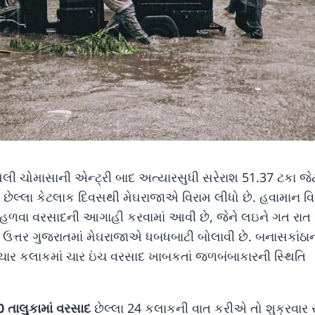
યેલી ચોમાસાની એન્ટ્રી બાદ અત્યારસુધી સરેરાશ 51.37 ટકા જે
 છેલ્લા કેટલાક દિવસથી મેઘરાજાએ વિરામ લીધો છે. હવામાન વ
સ હળવા વરસાદની આગાહી કરવામાં આવી છે, જેને લઇને ગત રાત
ઉત્તર ગુજરાતમાં મેઘરાજાએ ધબધબાટી બોલાવી છે. બનાસકાંઠા
 ચાર કલાકમાં ચાર ઇંચ વરસાદ ખાબકતાં જળબંબાકારની સ્થિતિ
0 તાલુકામાં વરસાદ
છેલ્લા 24 કલાકની વાત કરીએ તો શુક્રવાર 