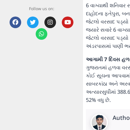
6 વાગ્યાથી શનિવાર સવ
Follow us on:
દાહોદના ફતેપુરા, બન
જેટલો વરસાદ પડ્યો 
જ્યારે સવારે 6 વાગ્
જેટલો વરસાદ પડ્યો છ
અંડરપાસમાં પાણી ભર
આગામી 7 દિવસ હળવ
ગુજરાતમાં હળવા વરસ
કોઈ સૂચના આપવામાં
સાબરકાંઠા અને અરવલ્
અત્યારસુધીમાં 388.
52% વધુ છે.
Autho