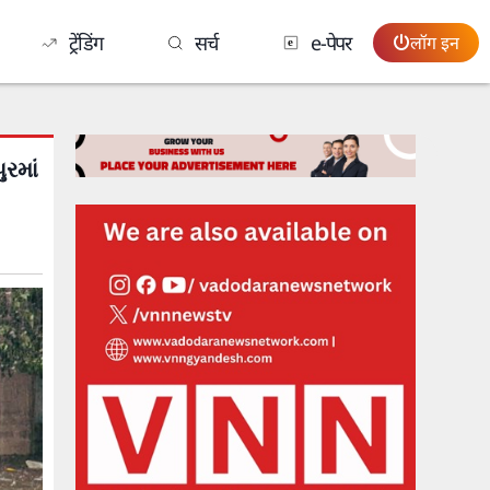
ट्रेंडिंग
सर्च
e-पेपर
लॉग इन
રમાં