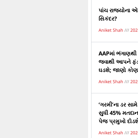
પાંચ રાજ્યોના એ
સિકંદર?
Aniket Shah
202
AAPમાં ભંગાણથી ભ
જવાથી આપને ફંડન
ઘડશે; જાણો કોણ 
Aniket Shah
202
‘ગરમી’ના ડર સામ
સુધી 45% મતદાનનો
પેજ પ્રમુખો દોડશ
Aniket Shah
202