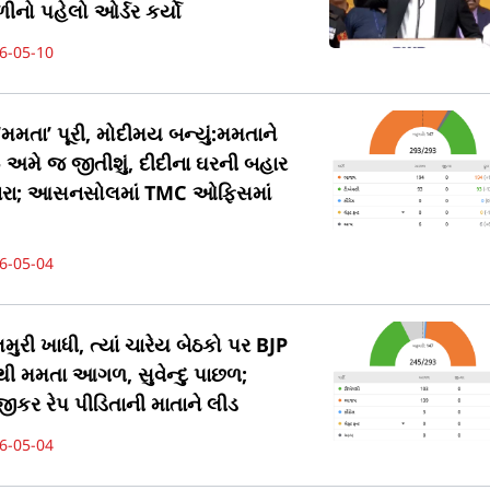
નો પહેલો ઓર્ડર કર્યો
6-05-10
મમતા’ પૂરી, મોદીમય બન્યું:મમતાને
- અમે જ જીતીશું, દીદીના ઘરની બહાર
નારા; આસનસોલમાં TMC ઓફિસમાં
6-05-04
ુરી ખાધી, ત્યાં ચારેય બેઠકો પર BJP
 મમતા આગળ, સુવેન્દુ પાછળ;
કર રેપ પીડિતાની માતાને લીડ
6-05-04