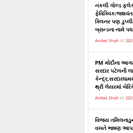
નકલી ગોલ્ડ ફ્લ
ફેવિક્વિક:જશવંત
ક્લિનર પણ ડુપ્લી
બ્રાન્ડના નામે પધર
Aniket Shah
202
PM મોદીના આગમન 
સરદાર પટેલની લાઇ
કેન્દ્ર,સરદારધામ
થ્રી લેયરમાં બેરિક
Aniket Shah
202
વિજય તમિલનાડુના
વખતે ભાષણ આપવા 