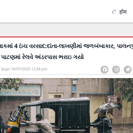
होम
લાકમાં 4 ઇંચ વરસાદ:દાંતા-લાખણીમાં જળબંબાકાર, પાલનપુ
ા; પાટણમાં રેલવે અંડરપાસ ભરાઇ ગયો
19/07/2025
12:34 pm
t Shah