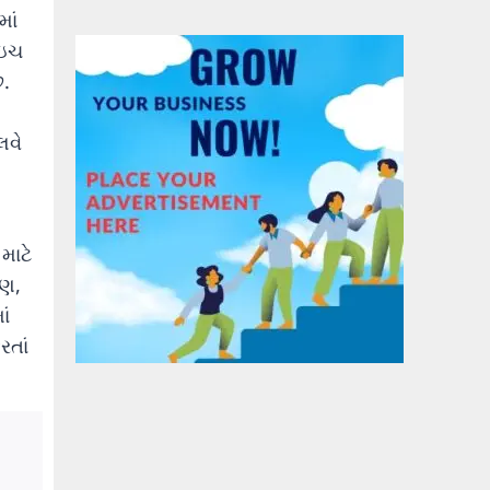
માં
ઇંચ
ે.
લવે
માટે
ટણ,
ાં
રતાં