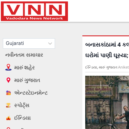
બનાસકાંઠામાં 4 ક
નવીનતમ સમાચાર
ઘરોમાં પાણી ઘૂસ્ય
મારું શહેર
ઈન્ડિયા
,
મારું ગુજરાત
Anike
મારું ગુજરાત
એન્ટરટેઇનમેન્ટ
સ્પોર્ટ્સ
ઈન્ડિયા