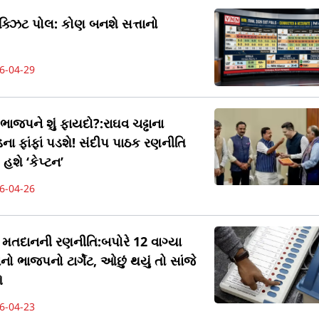
ક્ઝિટ પોલ: કોણ બનશે સત્તાનો
6-04-29
ાજપને શું ફાયદો?:રાઘવ ચઢ્ઢાના
ા ફાંફાં પડશે! સંદીપ પાઠક રણનીતિ
હશે ‘કેપ્ટન’
6-04-26
ે મતદાનની રણનીતિ:બપોરે 12 વાગ્યા
 ભાજપનો ટાર્ગેટ, ઓછું થયું તો સાંજે
ે
6-04-23