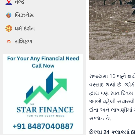
વર્લ્ડ
બિઝનેસ
ધર્મ દર્શન
રાશિફળ
રાજ્યમાં 16 જૂને થ
વરસાદ થયો છે, જોકે
દ્વારા પણ સાત દિવ
આજે વહેલી સવારથી 
દાંતા અને લાખણીમાં
સર્જાઇ છે.
છેલ્લા 24 કલાકમાં 6