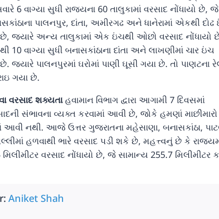
ારે 6 વાગ્યા સુધી રાજ્યના 60 તાલુકામાં વરસાદ નોંધાયો છે, જે
ાસકાંઠાના પાલનપુર, દાંતા, અમીરગઢ અને ધાનેરામાં એકથી દોઢ 
છે, જ્યારે અન્ય તાલુકામાં એક ઇંચથી ઓછો વરસાદ નોંધાયો છ
યાથી 10 વાગ્યા સુધી બનાસકાંઠાના દાંતા અને લાખણીમાં ચાર ઇંચ
ે. જ્યારે પાલનપુરમાં ઘરોમાં પાણી ઘૂસી ગયા છે. તો પાણટના રે
ાઇ ગયા છે.
ા વરસાદ શક્યતા
હવામાન વિભાગ દ્વારા આગામી 7 દિવસમાં
ાદની સંભાવના વ્યક્ત કરવામાં આવી છે, જોકે હમણાં માછીમારો 
 આવી નથી. આજે ઉત્તર ગુજરાતના મહેસાણા, બનાસકાંઠા, પા
લીમાં હળવાથી ભારે વરસાદ પડી શકે છે, મહત્ત્વનું છે કે રાજ્યમ
6 મિલીમીટર વરસાદ નોંધાયો છે, જે સામાન્ય 255.7 મિલીમીટર ક
r:
Aniket Shah