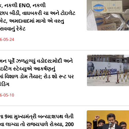
ેક, નકલી ENO, નકલી
છાપ બીડી, વાઘબકરી ચા અને ટોઇલેટ
કેટ, અમદાવાદમાં માગો એ વસ્તુ
ાવવાનું રેકેટ
6-05-24
પૂર્વે ઝળહળ્યું વડોદરા:મોદી અને
ટિંગ સ્ટેચ્યુએ આકર્ષણનું
માં વિશાળ ડોમ તૈયાર; રોડ શો રૂટ પર
ેડિંગ
6-05-10
 9મા મુખ્યમંત્રી બન્યા:શપથ લેતી
લાગ્યા તો રાજ્યપાલે રોક્યા, 200