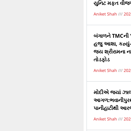
યુનિટ મફત વીજળી
Aniket Shah
202
બંગાળને TMCની ‘
હજુ આશા, કહ્યું
જય શ્રીરામના 
તોડફોડ
Aniket Shah
202
મોદીએ જ્યાં ઝાલમ
આગળ:ભવાનીપુરથી
પાનીહાટીથી આરજી
Aniket Shah
202