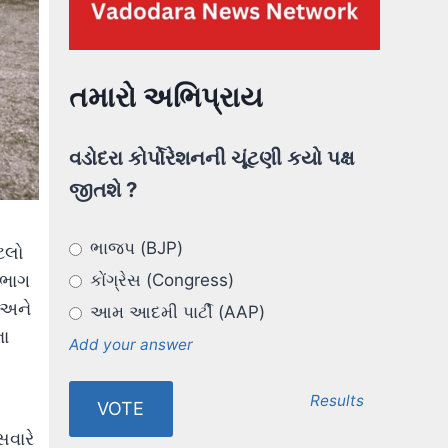
તમારો અભિપ્રાય
વડોદરા કોર્પોરેશનની ચૂંટણી કયો પક્ષ
જીતશે ?
ભાજપ (BJP)
ટલો
િભાગ
કોંગ્રેસ (Congress)
 અને
આમ આદમી પાર્ટી (AAP)
ના
Add your answer
Results
સવારે