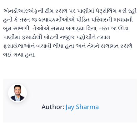
એનડીઆરએફની ટીમ સ્થળ પર પાણીમાં પેટ્રોલિંગ કરી રહી
હતી કે તરત જ બચાવકર્મીઓએ પીડિત પરિવારની બચાવની
બૂમ સાંભળી, તેઓએ સમય બગાડ્યા વિના, તરત જ ઊંડા
પાણીમાં ફસાયેલી બોટની નજીક પહોંચીને તમામ
ફસાયેલાઓને બચાવી લીધા હતા અને તેમને સલામત સ્થળે
લઈ ગયા હતા.
Author:
Jay Sharma