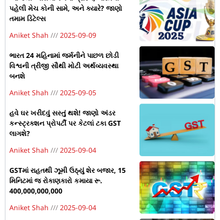
પહેલી મેચ કોની સામે, અને ક્યારે? જાણો
તમામ ડિટેલ્સ
Aniket Shah
2025-09-09
ભારત 24 મહિનામાં જર્મનીને પાછળ છોડી
વિશ્વની ત્રીજી સૌથી મોટી અર્થવ્યવસ્થા
બનશે
Aniket Shah
2025-09-05
હવે ઘર ખરીદવું સસ્તું થશે! જાણો અંડર
કન્સ્ટ્રક્શન પ્રોપર્ટી પર કેટલાં ટકા GST
લાગશે?
Aniket Shah
2025-09-04
GSTમાં રાહતથી ઝૂમી ઉઠ્યું શેર બજાર, 15
મિનિટમાં જ રોકાણકારો કમાયા રૂ.
400,000,000,000
Aniket Shah
2025-09-04