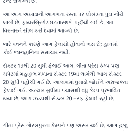
ટેન્ટ સળગ્યા છે.
આ આગ અખાડાની આગળના રસ્તા પર લોખંડના પુલ નીચે
લાગી છે. ફાયરબ્રિગેડ ઘટનાસ્થળે પહોંચી ગઈ છે. આ
વિસ્તારને સીલ કરી દેવામાં આવ્યો છે.
ભારે પવનને કારણે આગ ફેલાયો હોવાનો ભય છે; હાલમાં
કોઈ જાનહાનિના સમાચાર નથી.
સેક્ટર 19થી 20 સુધી ફેલાઈ આગ, ગીતા પ્રેસ કેમ્પ પણ
ચપેટમાં મહાકુંભ મેળાના સેક્ટર 19માં લાગેલી આગ સેક્ટર
20 સુધી પહોંચી ગઈ છે. આકાશમાં ધુમાડો જોઈને અરાજકતા
ફેલાઈ ગઈ. અત્યાર સુધીમાં પચાસથી વધુ કેમ્પ પ્રભાવિત
થયા છે. આગ ઝડપથી સેક્ટર 20 તરફ ફેલાઈ રહી છે.
ગીતા પ્રેસ ગોરખપુરના કેમ્પને પણ અસર થઈ છે. આગ હજુ