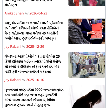
મોમેન્ટ્સ
Aniket Shah
2026-04-23
ચાલુ કોન્સર્ટમાં CEO અને HRની પ્રેમલીલા
છતી થઈ:તાલિબાનીઓએ PAK સૈનિકોનાં
પેન્ટ લહેરાવ્યાં, મક્કા ગયેલા 45 ભારતીયો
બળીને ખાક; ટ્રમ્પ-ઝેલેન્સ્કી બાખડ્યા
Jay Rabari
2025-12-29
ગેંગરેપના આરોપીઓને પકડવા પોલીસ 25
કિમી દરિયામાં ગઈ:નવાબંદર પોલીસે મેસેજ
મોકલ્યો કે દરિયામાં તોફાન આવે છે, બોટ
પાછી ફરી ને બળાત્કારીઓ પકડાયા
Jay Rabari
2025-10-10
ગુજરાતમાં ત્રણ વર્ષમાં 9000 બળાત્કાર:ત્રણ
ટકા આરોપીને પણ સજા નહીં, દુષ્કર્મની
60% ઘટના ગામડામાં નોંધાય છે, વિવિધ
ગુનાના 8 હજાર આરોપી હજુ ફરાર