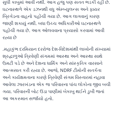
સુધી કાબુમાં આવી નથી. આગ હજુ પણ સતત ભડકી રહી છે.
ઘટનાસ્થળે એક ડઝનથી વધુ એમ્બ્યુલન્સ અને ફાયર
બ્રિગેડના વાહનો પહોંચી ગયા છે. આગ લાગવાનું કારણ
જાણી શકાયું નથી. બધા ઉચ્ચ અધિકારીઓ ઘટનાસ્થળે
પહોંચી ગયા છે. આગ ઓલવવાના પ્રયાસો કરવામાં આવી
રહ્યા છે
.મહાકુંભ દરમિયાન દરરોજ દેશ-વિદેશમાંથી લાખોની સંખ્યામાં
શ્રદ્ધાળુઓ ત્રિવેણી સંગમમાં આસ્થા અને આસ્થા સાથે
ઉમટી પડે છે અને દેશના ધાર્મિક અને સાંસ્કૃતિક વારસાને
આત્મસાત કરી રહ્યા છે. આજે, NDRF ટીમોની સતર્કતા
અને કાર્યક્ષમતાના કારણે ત્રિવેણી સંગમ વિસ્તારમાં નહાવા
આવેલા ઝારખંડના એક જ પરિવારના પાંચ લોકોના જીવ બચી
ગયા. પરિવારની બોટ ઉંડા પાણીમાં બેકાબુ થઈને ડુબી જતાં
આ અકસ્માત સર્જાયો હતો.