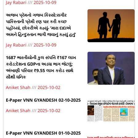
Jay Rabari
2025-10-09
અજબ પ્રેમનો ગજબ કિસ્સો:સગીર
પાકિસ્તાની પ્રેમી રણ પાર કરી કચ્છ
પહોંચ્યાં, છોકરીએ કહ્યું- ‘મારા દાદાએ
અમને હિન્દુસ્તાન ભાગી જવાનું કહ્યું હતું’
Jay Rabari
2025-10-09
1687 ભારતીયોની કુલ સંપત્તિ ₹167 લાખ
કરોડ:દેશના GDPના અડધા ભાગ જેટલું;
અંબાણી પરિવાર ₹9.55 લાખ કરોડ સાથે
સૌથી ધનિક
Aniket Shah
2025-10-02
E-Paper VNN GYANDESH 02-10-2025
Aniket Shah
2025-10-02
E-Paper VNN GYANDESH 01-10-2025