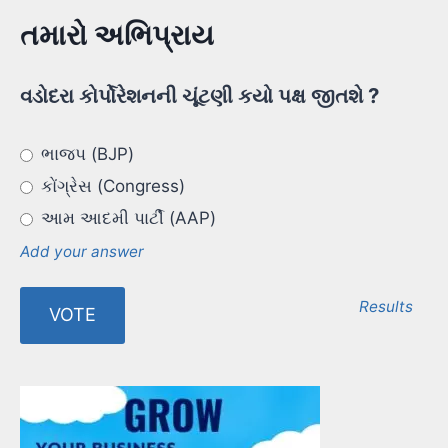
તમારો અભિપ્રાય
વડોદરા કોર્પોરેશનની ચૂંટણી કયો પક્ષ જીતશે ?
ભાજપ (BJP)
કોંગ્રેસ (Congress)
આમ આદમી પાર્ટી (AAP)
Add your answer
Results