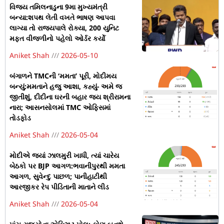
વિજય તમિલનાડુના 9મા મુખ્યમંત્રી
બન્યા:શપથ લેતી વખતે ભાષણ આપવા
લાગ્યા તો રાજ્યપાલે રોક્યા, 200 યુનિટ
મફત વીજળીનો પહેલો ઓર્ડર કર્યો
Aniket Shah
2026-05-10
બંગાળને TMCની ‘મમતા’ પૂરી, મોદીમય
બન્યું:મમતાને હજુ આશા, કહ્યું- અમે જ
જીતીશું, દીદીના ઘરની બહાર જય શ્રીરામના
નારા; આસનસોલમાં TMC ઓફિસમાં
તોડફોડ
Aniket Shah
2026-05-04
મોદીએ જ્યાં ઝાલમુરી ખાધી, ત્યાં ચારેય
બેઠકો પર BJP આગળ:ભવાનીપુરથી મમતા
આગળ, સુવેન્દુ પાછળ; પાનીહાટીથી
આરજીકર રેપ પીડિતાની માતાને લીડ
Aniket Shah
2026-05-04