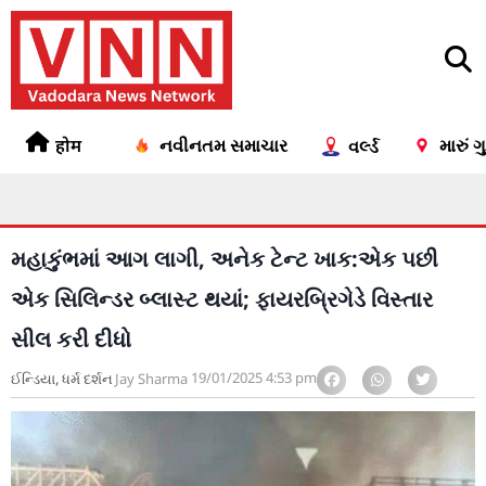
होम
નવીનતમ સમાચાર
મારું 
વર્લ્ડ
મહાકુંભમાં આગ લાગી, અનેક ટેન્ટ ખાક:એક પછી
એક સિલિન્ડર બ્લાસ્ટ થયાં; ફાયરબ્રિગેડે વિસ્તાર
સીલ કરી દીધો
19/01/2025
4:53 pm
ઈન્ડિયા
,
ધર્મ દર્શન
Jay Sharma