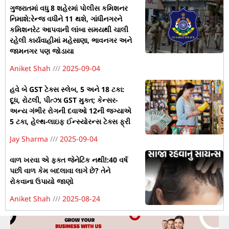
ગુજરાતમાં વધુ 8 શહેરમાં પોલીસ કમિશનર
નિમાશે:રેન્જ વધીને 11 થશે, ગાંધીનગરને
કમિશનરેટ આપવાની લાંબા સમયથી ચાલી
રહેલી કાર્યવાહીમાં મહેસાણા, ભાવનગર અને
જામનગર પણ જોડાયા
Aniket Shah
2025-09-04
હવે બે GST ટેક્સ સ્લેબ, 5 અને 18 ટકા:
દૂધ, રોટલી, પીત્ઝા GST મુક્ત; કેન્સર-
અન્ય ગંભીર રોગની દવાઓ 12ની જગ્યાએ
5 ટકા, હેલ્થ-લાઇફ ઈન્સ્યોરન્સ ટેક્સ ફ્રી
Jay Sharma
2025-09-04
વાળ ખરવા એ ફક્ત જેનેટિક નથી!:40 વર્ષ
પછી વાળ કેમ બદલાવા લાગે છે? તેને
રોકવાના ઉપાયો જાણો
Aniket Shah
2025-08-24