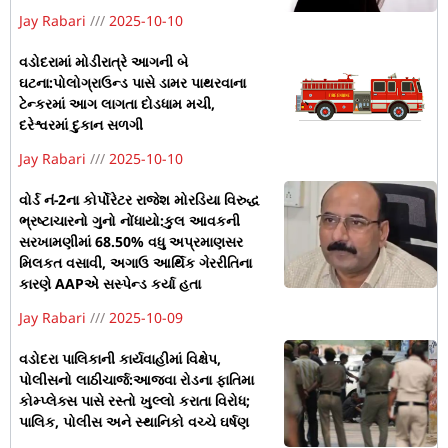
Jay Rabari
2025-10-10
વડોદરામાં મોડીરાત્રે આગની બે
ઘટના:પોલોગ્રાઉન્ડ પાસે ડામર પાથરવાના
ટેન્કરમાં આગ લાગતા દોડધામ મચી,
દરેશ્વરમાં દુકાન સળગી
Jay Rabari
2025-10-10
વોર્ડ નં-2ના કોર્પોરેટર રાજેશ મોરડિયા વિરુદ્ધ
ભ્રષ્ટાચારનો ગુનો નોંધાયો:કુલ આવકની
સરખામણીમાં 68.50% વધુ અપ્રમાણસર
મિલકત વસાવી, અગાઉ આર્થિક ગેરરીતિના
કારણે AAPએ સસ્પેન્ડ કર્યા હતા
Jay Rabari
2025-10-09
વડોદરા પાલિકાની કાર્યવાહીમાં વિક્ષેપ,
પોલીસનો લાઠીચાર્જ:આજવા રોડના ફાતિમા
કોમ્પ્લેક્સ પાસે રસ્તો ખુલ્લો કરાતા વિરોધ;
પાલિક, પોલીસ અને સ્થાનિકો વચ્ચે ઘર્ષણ