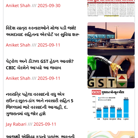
Aniket Shah
2025-09-30
વિદેશ યાત્રા કરનારાઓને મોજ પડી જશે!
અમદાવાદ સહિતના એરપોર્ટ પર સુવિધા શરૂ
Aniket Shah
2025-09-11
પેટ્રોલ અને ડીઝલ GST હેઠળ આવશે?
CBIC ચેરમેને આપ્યો આ જવાબ
Aniket Shah
2025-09-11
નવરાત્રિ પહેલા વરસાદનો વધુ એક
રાઉન્ડ:સુરત-ડાંગ અને નવસારી સહિત 5
જિલ્લામાં ભારે વરસાદની આગાહી, દ.
ગુજરાતમાં વધુ જોર હશે
Jay Rabari
2025-09-11
આજથી એશિયા કપનો પ્રારંભ, ભારતની