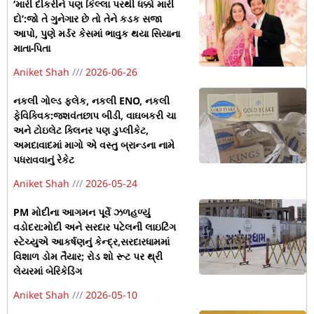
‘મારી દીકરીને પણ કિલ્લા પરથી ધક્કો મારી
દો’:જો તે ગુનેગાર છે તો તેને કડક સજા
આપો, પુણે મર્ડર કેસમાં ભાવુક થયા સિયાના
માતા-પિતા
Aniket Shah
2026-06-26
નકલી ગોલ્ડ ફ્લેક, નકલી ENO, નકલી
ફેવિક્વિક:જશવંતછાપ બીડી, વાઘબકરી ચા
અને ટોઇલેટ ક્લિનર પણ ડુપ્લીકેટ,
અમદાવાદમાં માગો એ વસ્તુ બ્રાન્ડના નામે
પધરાવવાનું રેકેટ
Aniket Shah
2026-05-24
PM મોદીના આગમન પૂર્વે ઝળહળ્યું
વડોદરા:મોદી અને સરદાર પટેલની લાઇટિંગ
સ્ટેચ્યુએ આકર્ષણનું કેન્દ્ર,સરદારધામમાં
વિશાળ ડોમ તૈયાર; રોડ શો રૂટ પર થ્રી
લેયરમાં બેરિકેડિંગ
Aniket Shah
2026-05-10