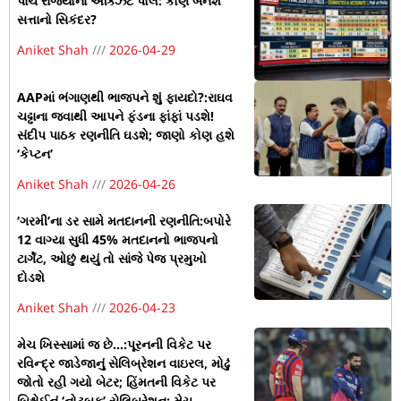
પાંચ રાજ્યોના એક્ઝિટ પોલ: કોણ બનશે
સત્તાનો સિકંદર?
Aniket Shah
2026-04-29
AAPમાં ભંગાણથી ભાજપને શું ફાયદો?:રાઘવ
ચઢ્ઢાના જવાથી આપને ફંડના ફાંફાં પડશે!
સંદીપ પાઠક રણનીતિ ઘડશે; જાણો કોણ હશે
‘કેપ્ટન’
Aniket Shah
2026-04-26
‘ગરમી’ના ડર સામે મતદાનની રણનીતિ:બપોરે
12 વાગ્યા સુધી 45% મતદાનનો ભાજપનો
ટાર્ગેટ, ઓછું થયું તો સાંજે પેજ પ્રમુખો
દોડશે
Aniket Shah
2026-04-23
મેચ ખિસ્સામાં જ છે…:પૂરનની વિકેટ પર
રવિન્દ્ર જાડેજાનું સેલિબ્રેશન વાઇરલ, મોઢું
જોતો રહી ગયો બેટર; હિંમતની વિકેટ પર
બિશ્નોઈનું ‘નોટબુક’ સેલિબ્રેશન; મેચ