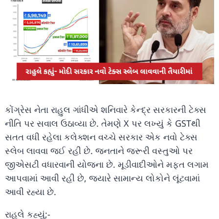
કોંગ્રેસ નેતા રાહુલ ગાંધીએ શનિવારે કેન્દ્ર સરકારની ટેક્સ
નીતિ પર સવાલ ઉઠાવ્યા છે. તેમણે X પર લખ્યું કે GSTથી
સતત વધી રહેલા કલેક્શન વચ્ચે સરકાર એક નવો ટેક્સ
સ્લેબ લાવવા જઈ રહી છે. જનતાને જરૂરી વસ્તુઓ પર
જીએસટી વધારવાની યોજના છે. મૂડીવાદીઓને મફત લગામ
આપવામાં આવી રહી છે, જ્યારે સામાન્ય લોકોને લૂંટવામાં
આવી રહ્યા છે.
રાહુલે કહ્યું;-