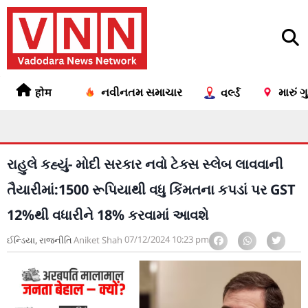
होम
નવીનતમ સમાચાર
મારું 
વર્લ્ડ
રાહુલે કહ્યું- મોદી સરકાર નવો ટેક્સ સ્લેબ લાવવાની
તૈયારીમાં:1500 રૂપિયાથી વધુ કિંમતના કપડાં પર GST
12%થી વધારીને 18% કરવામાં આવશે
07/12/2024
10:23 pm
ઈન્ડિયા
,
રાજનીતિ
Aniket Shah