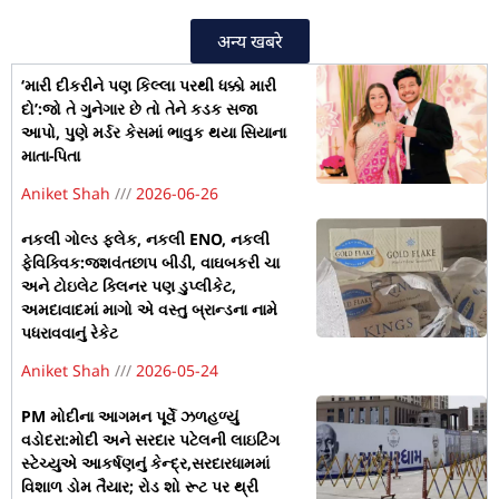
अन्य खबरे
‘મારી દીકરીને પણ કિલ્લા પરથી ધક્કો મારી
દો’:જો તે ગુનેગાર છે તો તેને કડક સજા
આપો, પુણે મર્ડર કેસમાં ભાવુક થયા સિયાના
માતા-પિતા
Aniket Shah
2026-06-26
નકલી ગોલ્ડ ફ્લેક, નકલી ENO, નકલી
ફેવિક્વિક:જશવંતછાપ બીડી, વાઘબકરી ચા
અને ટોઇલેટ ક્લિનર પણ ડુપ્લીકેટ,
અમદાવાદમાં માગો એ વસ્તુ બ્રાન્ડના નામે
પધરાવવાનું રેકેટ
Aniket Shah
2026-05-24
PM મોદીના આગમન પૂર્વે ઝળહળ્યું
વડોદરા:મોદી અને સરદાર પટેલની લાઇટિંગ
સ્ટેચ્યુએ આકર્ષણનું કેન્દ્ર,સરદારધામમાં
વિશાળ ડોમ તૈયાર; રોડ શો રૂટ પર થ્રી