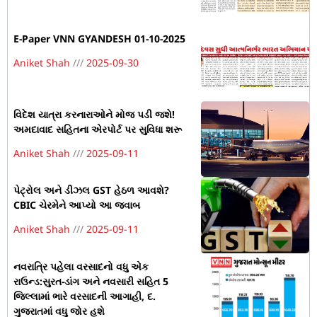
E-Paper VNN GYANDESH 01-10-2025
Aniket Shah
2025-09-30
વિદેશ યાત્રા કરનારાઓને મોજ પડી જશે!
અમદાવાદ સહિતના એરપોર્ટ પર સુવિધા શરૂ
Aniket Shah
2025-09-11
પેટ્રોલ અને ડીઝલ GST હેઠળ આવશે?
CBIC ચેરમેને આપ્યો આ જવાબ
Aniket Shah
2025-09-11
નવરાત્રિ પહેલા વરસાદનો વધુ એક
રાઉન્ડ:સુરત-ડાંગ અને નવસારી સહિત 5
જિલ્લામાં ભારે વરસાદની આગાહી, દ.
ગુજરાતમાં વધુ જોર હશે