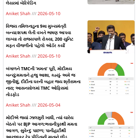
લેયરમાં બેરિકેડિંગ
Aniket Shah
2026-05-10
વિજય તમિલનાડુના 9મા મુખ્યમંત્રી
બન્યા:શપથ લેતી વખતે ભાષણ આપવા
લાગ્યા તો રાજ્યપાલે રોક્યા, 200 યુનિટ
મફત વીજળીનો પહેલો ઓર્ડર કર્યો
Aniket Shah
2026-05-10
બંગાળને TMCની ‘મમતા’ પૂરી, મોદીમય
બન્યું:મમતાને હજુ આશા, કહ્યું- અમે જ
જીતીશું, દીદીના ઘરની બહાર જય શ્રીરામના
નારા; આસનસોલમાં TMC ઓફિસમાં
તોડફોડ
Aniket Shah
2026-05-04
મોદીએ જ્યાં ઝાલમુરી ખાધી, ત્યાં ચારેય
બેઠકો પર BJP આગળ:ભવાનીપુરથી મમતા
આગળ, સુવેન્દુ પાછળ; પાનીહાટીથી
આરજીકર રેપ પીડિતાની માતાને લીડ