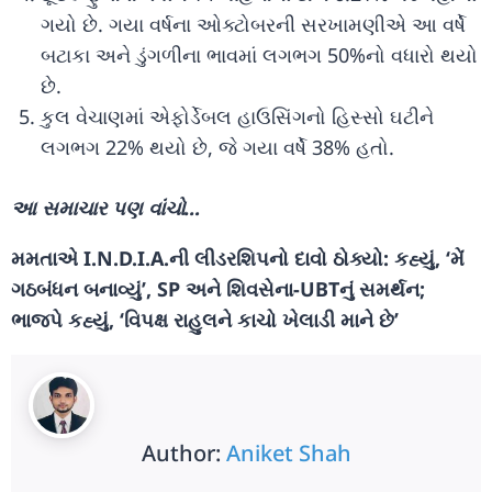
ગયો છે. ગયા વર્ષના ઓક્ટોબરની સરખામણીએ આ વર્ષે
બટાકા અને ડુંગળીના ભાવમાં લગભગ 50%નો વધારો થયો
છે.
કુલ વેચાણમાં એફોર્ડેબલ હાઉસિંગનો હિસ્સો ઘટીને
લગભગ 22% થયો છે, જે ગયા વર્ષે 38% હતો.
આ સમાચાર પણ વાંચો…
મમતાએ I.N.D.I.A.ની લીડરશિપનો દાવો ઠોક્યો: કહ્યું, ‘મેં
ગઠબંધન બનાવ્યું’, SP અને શિવસેના-UBTનું સમર્થન;
ભાજપે કહ્યું, ‘વિપક્ષ રાહુલને કાચો ખેલાડી માને છે’
Author:
Aniket Shah