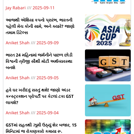
Jay Rabari
2025-09-11
આજથી એશિયા કપનો પ્રારંભ, ભારતની
પહેલી મેચ કોની સામે, અને ક્યારે? જાણો
તમામ ડિટેલ્સ
Aniket Shah
2025-09-09
ભારત 24 મહિનામાં જર્મનીને પાછળ છોડી
વિશ્વની ત્રીજી સૌથી મોટી અર્થવ્યવસ્થા
બનશે
Aniket Shah
2025-09-05
હવે ઘર ખરીદવું સસ્તું થશે! જાણો અંડર
કન્સ્ટ્રક્શન પ્રોપર્ટી પર કેટલાં ટકા GST
લાગશે?
Aniket Shah
2025-09-04
GSTમાં રાહતથી ઝૂમી ઉઠ્યું શેર બજાર, 15
મિનિટમાં જ રોકાણકારો કમાયા રૂ.