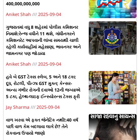
400,000,000,000
Aniket Shah
2025-09-04
ગુજરાતમાં વધુ 8 શહેરમાં પોલીસ કમિશનર
નિમાશે:રેન્જ વધીને 11 થશે, ગાંધીનગરને
કમિશનરેટ આપવાની લાંબા સમયથી ચાલી
રહેલી કાર્યવાહીમાં મહેસાણા, ભાવનગર અને
જામનગર પણ જોડાયા
Aniket Shah
2025-09-04
હવે બે GST ટેક્સ સ્લેબ, 5 અને 18 ટકા:
દૂધ, રોટલી, પીત્ઝા GST મુક્ત; કેન્સર-
અન્ય ગંભીર રોગની દવાઓ 12ની જગ્યાએ
5 ટકા, હેલ્થ-લાઇફ ઈન્સ્યોરન્સ ટેક્સ ફ્રી
Jay Sharma
2025-09-04
વાળ ખરવા એ ફક્ત જેનેટિક નથી!:40 વર્ષ
પછી વાળ કેમ બદલાવા લાગે છે? તેને
રોકવાના ઉપાયો જાણો