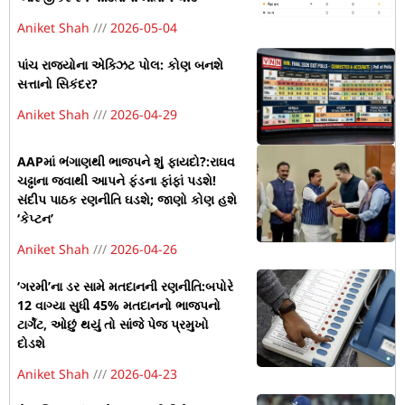
Aniket Shah
2026-05-04
પાંચ રાજ્યોના એક્ઝિટ પોલ: કોણ બનશે
સત્તાનો સિકંદર?
Aniket Shah
2026-04-29
AAPમાં ભંગાણથી ભાજપને શું ફાયદો?:રાઘવ
ચઢ્ઢાના જવાથી આપને ફંડના ફાંફાં પડશે!
સંદીપ પાઠક રણનીતિ ઘડશે; જાણો કોણ હશે
‘કેપ્ટન’
Aniket Shah
2026-04-26
‘ગરમી’ના ડર સામે મતદાનની રણનીતિ:બપોરે
12 વાગ્યા સુધી 45% મતદાનનો ભાજપનો
ટાર્ગેટ, ઓછું થયું તો સાંજે પેજ પ્રમુખો
દોડશે
Aniket Shah
2026-04-23