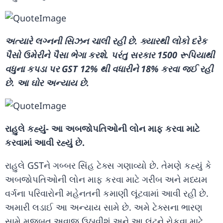
અત્યારે લગ્નની સિઝન ચાલી રહી છે. ક્યારથી લોકો દરેક
પૈસો ઉમેરીને પૈસા ભેગા કરશે. પરંતુ સરકાર 1500 રૂપિયાથી
વધુના કપડા પર GST 12% થી વધારીને 18% કરવા જઈ રહી
છે. આ ઘોર અન્યાય છે.
રાહુલે કહ્યું- આ અબજોપતિઓની લોન માફ કરવા માટે
કરવામાં આવી રહ્યું છે.
રાહુલે GSTને ગબ્બર સિંહ ટેક્સ ગણાવ્યો છે. તેમણે કહ્યું કે
અબજોપતિઓની લોન માફ કરવા માટે ગરીબ અને મધ્યમ
વર્ગના પરિવારોની મહેનતની કમાણી લૂંટવામાં આવી રહી છે.
અમારી લડાઈ આ અન્યાય સામે છે. અમે ટેક્સના ભારણ
સામે મજબૂત અવાજ ઉઠાવીશું અને આ લૂંટને રોકવા માટે