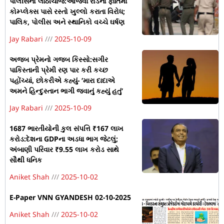
પોલીસનો લાઠીચાર્જ:આજવા રોડના ફાતિમા
કોમ્પ્લેક્સ પાસે રસ્તો ખુલ્લો કરાતા વિરોધ;
પાલિક, પોલીસ અને સ્થાનિકો વચ્ચે ઘર્ષણ
Jay Rabari
2025-10-09
અજબ પ્રેમનો ગજબ કિસ્સો:સગીર
પાકિસ્તાની પ્રેમી રણ પાર કરી કચ્છ
પહોંચ્યાં, છોકરીએ કહ્યું- ‘મારા દાદાએ
અમને હિન્દુસ્તાન ભાગી જવાનું કહ્યું હતું’
Jay Rabari
2025-10-09
1687 ભારતીયોની કુલ સંપત્તિ ₹167 લાખ
કરોડ:દેશના GDPના અડધા ભાગ જેટલું;
અંબાણી પરિવાર ₹9.55 લાખ કરોડ સાથે
સૌથી ધનિક
Aniket Shah
2025-10-02
E-Paper VNN GYANDESH 02-10-2025
Aniket Shah
2025-10-02