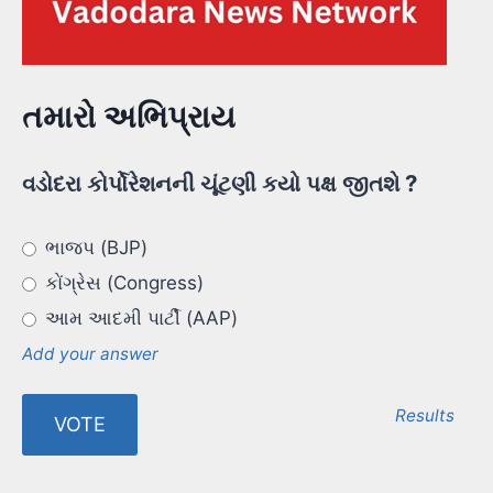
તમારો અભિપ્રાય
વડોદરા કોર્પોરેશનની ચૂંટણી કયો પક્ષ જીતશે ?
ભાજપ (BJP)
કોંગ્રેસ (Congress)
આમ આદમી પાર્ટી (AAP)
Add your answer
Results