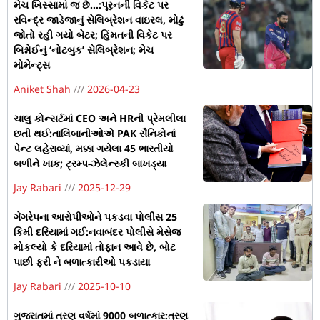
મેચ ખિસ્સામાં જ છે…:પૂરનની વિકેટ પર
રવિન્દ્ર જાડેજાનું સેલિબ્રેશન વાઇરલ, મોઢું
જોતો રહી ગયો બેટર; હિંમતની વિકેટ પર
બિશ્નોઈનું ‘નોટબુક’ સેલિબ્રેશન; મેચ
મોમેન્ટ્સ
Aniket Shah
2026-04-23
ચાલુ કોન્સર્ટમાં CEO અને HRની પ્રેમલીલા
છતી થઈ:તાલિબાનીઓએ PAK સૈનિકોનાં
પેન્ટ લહેરાવ્યાં, મક્કા ગયેલા 45 ભારતીયો
બળીને ખાક; ટ્રમ્પ-ઝેલેન્સ્કી બાખડ્યા
Jay Rabari
2025-12-29
ગેંગરેપના આરોપીઓને પકડવા પોલીસ 25
કિમી દરિયામાં ગઈ:નવાબંદર પોલીસે મેસેજ
મોકલ્યો કે દરિયામાં તોફાન આવે છે, બોટ
પાછી ફરી ને બળાત્કારીઓ પકડાયા
Jay Rabari
2025-10-10
ગુજરાતમાં ત્રણ વર્ષમાં 9000 બળાત્કાર:ત્રણ