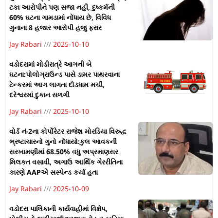
ટકા આરોપીને પણ સજા નહીં, દુષ્કર્મની
60% ઘટના ગામડામાં નોંધાય છે, વિવિધ
ગુનાના 8 હજાર આરોપી હજુ ફરાર
Jay Rabari
2025-10-10
વડોદરામાં મોડીરાત્રે આગની બે
ઘટના:પોલોગ્રાઉન્ડ પાસે ડામર પાથરવાના
ટેન્કરમાં આગ લાગતા દોડધામ મચી,
દરેશ્વરમાં દુકાન સળગી
Jay Rabari
2025-10-10
વોર્ડ નં-2ના કોર્પોરેટર રાજેશ મોરડિયા વિરુદ્ધ
ભ્રષ્ટાચારનો ગુનો નોંધાયો:કુલ આવકની
સરખામણીમાં 68.50% વધુ અપ્રમાણસર
મિલકત વસાવી, અગાઉ આર્થિક ગેરરીતિના
કારણે AAPએ સસ્પેન્ડ કર્યા હતા
Jay Rabari
2025-10-09
વડોદરા પાલિકાની કાર્યવાહીમાં વિક્ષેપ,