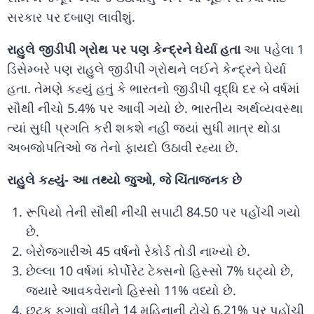
સરકાર પર દબાણ લાવીશું.
રાહુલે જીડીપી ગ્રોથ પર પણ કેન્દ્રને ઘેર્યા હતા
આ પહેલા 1
ડિસેમ્બરે પણ રાહુલે જીડીપી ગ્રોથને લઈને કેન્દ્રને ઘેર્યા
હતા. તેમણે કહ્યું હતું કે ભારતનો જીડીપી વૃદ્ધિ દર બે વર્ષમાં
સૌથી નીચો 5.4% પર આવી ગયો છે. ભારતીય અર્થવ્યવસ્થા
ત્યાં સુધી પ્રગતિ કરી શકશે નહીં જ્યાં સુધી માત્ર થોડા
અબજોપતિઓ જ તેનો ફાયદો ઉઠાવી રહ્યા છે.
રાહુલે કહ્યું- આ તથ્યો જુઓ, જે ચિંતાજનક છે
રૂપિયો તેની સૌથી નીચી સપાટી 84.50 પર પહોંચી ગયો
છે.
બેરોજગારીએ 45 વર્ષનો રેકોર્ડ તોડી નાખ્યો છે.
છેલ્લા 10 વર્ષમાં કોર્પોરેટ ટેક્સનો હિસ્સો 7% ઘટ્યો છે,
જ્યારે આવકવેરાનો હિસ્સો 11% વધ્યો છે.
છૂટક ફુગાવો વધીને 14 મહિનાની ટોચે 6.21% પર પહોંચી