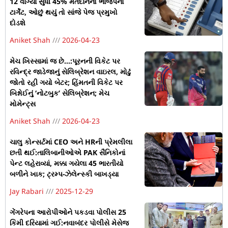
12 વાગ્યા સુધી 45% મતદાનનો ભાજપનો
ટાર્ગેટ, ઓછું થયું તો સાંજે પેજ પ્રમુખો
દોડશે
Aniket Shah
2026-04-23
મેચ ખિસ્સામાં જ છે…:પૂરનની વિકેટ પર
રવિન્દ્ર જાડેજાનું સેલિબ્રેશન વાઇરલ, મોઢું
જોતો રહી ગયો બેટર; હિંમતની વિકેટ પર
બિશ્નોઈનું ‘નોટબુક’ સેલિબ્રેશન; મેચ
મોમેન્ટ્સ
Aniket Shah
2026-04-23
ચાલુ કોન્સર્ટમાં CEO અને HRની પ્રેમલીલા
છતી થઈ:તાલિબાનીઓએ PAK સૈનિકોનાં
પેન્ટ લહેરાવ્યાં, મક્કા ગયેલા 45 ભારતીયો
બળીને ખાક; ટ્રમ્પ-ઝેલેન્સ્કી બાખડ્યા
Jay Rabari
2025-12-29
ગેંગરેપના આરોપીઓને પકડવા પોલીસ 25
કિમી દરિયામાં ગઈ:નવાબંદર પોલીસે મેસેજ