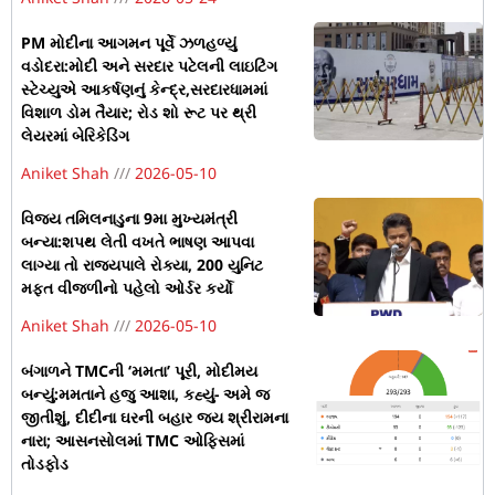
PM મોદીના આગમન પૂર્વે ઝળહળ્યું
વડોદરા:મોદી અને સરદાર પટેલની લાઇટિંગ
સ્ટેચ્યુએ આકર્ષણનું કેન્દ્ર,સરદારધામમાં
વિશાળ ડોમ તૈયાર; રોડ શો રૂટ પર થ્રી
લેયરમાં બેરિકેડિંગ
Aniket Shah
2026-05-10
વિજય તમિલનાડુના 9મા મુખ્યમંત્રી
બન્યા:શપથ લેતી વખતે ભાષણ આપવા
લાગ્યા તો રાજ્યપાલે રોક્યા, 200 યુનિટ
મફત વીજળીનો પહેલો ઓર્ડર કર્યો
Aniket Shah
2026-05-10
બંગાળને TMCની ‘મમતા’ પૂરી, મોદીમય
બન્યું:મમતાને હજુ આશા, કહ્યું- અમે જ
જીતીશું, દીદીના ઘરની બહાર જય શ્રીરામના
નારા; આસનસોલમાં TMC ઓફિસમાં
તોડફોડ