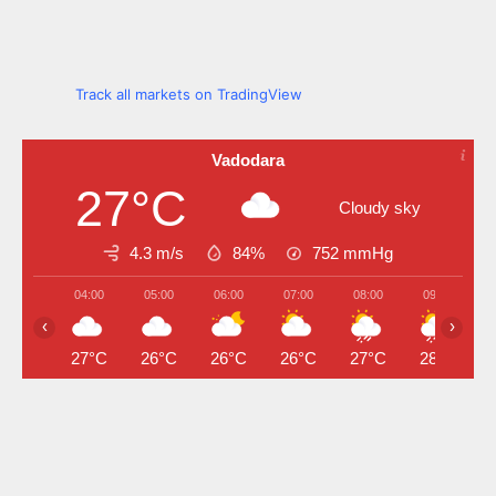
Track all markets on TradingView
Vadodara
27°C
Cloudy sky
4.3 m/s
84%
752
mmHg
04:00
05:00
06:00
07:00
08:00
09:00
‹
›
27°C
26°C
26°C
26°C
27°C
28°C