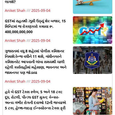
લાગશે?
Aniket Shah
2025-09-04
GSTમાં રાહતથી ઝૂમી ઉઠ્યું શેર બજાર, 15
મિનિટમાં જ રોકાણકારો કમાયા રૂ.
400,000,000,000
Aniket Shah
2025-09-04
ગુજરાતમાં વધુ 8 શહેરમાં પોલીસ કમિશનર
નિમાશે:રેન્જ વધીને 11 થશે, ગાંધીનગરને
કમિશનરેટ આપવાની લાંબા સમયથી ચાલી
રહેલી કાર્યવાહીમાં મહેસાણા, ભાવનગર અને
જામનગર પણ જોડાયા
Aniket Shah
2025-09-04
હવે બે GST ટેક્સ સ્લેબ, 5 અને 18 ટકા:
દૂધ, રોટલી, પીત્ઝા GST મુક્ત; કેન્સર-
અન્ય ગંભીર રોગની દવાઓ 12ની જગ્યાએ
5 ટકા, હેલ્થ-લાઇફ ઈન્સ્યોરન્સ ટેક્સ ફ્રી