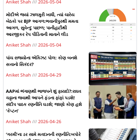
Aniket Shah
2026-05-04
મોદીએ જ્યાં ઝાલમુરી ખાધી, ત્યાં ચારેય
બેઠકો પર BJP આગળ:ભવાનીપુરથી મમતા
આગળ, સુવેન્દુ પાછળ; પાનીહાટીથી
આરજીકર રેપ પીડિતાની માતાને લીડ
Aniket Shah
2026-05-04
પાંચ રાજ્યોના એક્ઝિટ પોલ: કોણ બનશે
સત્તાનો સિકંદર?
Aniket Shah
2026-04-29
AAPમાં ભંગાણથી ભાજપને શું ફાયદો?:રાઘવ
ચઢ્ઢાના જવાથી આપને ફંડના ફાંફાં પડશે!
સંદીપ પાઠક રણનીતિ ઘડશે; જાણો કોણ હશે
‘કેપ્ટન’
Aniket Shah
2026-04-26
‘ગરમી’ના ડર સામે મતદાનની રણનીતિ:બપોરે