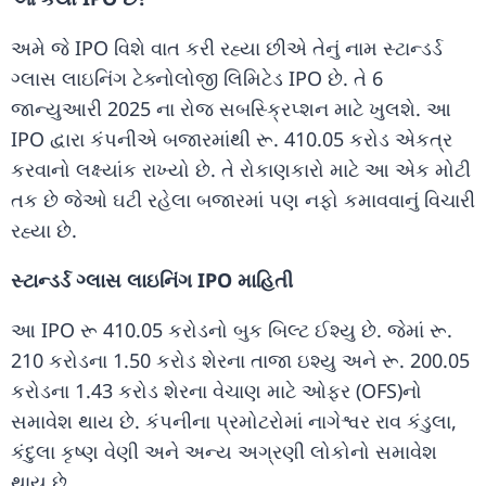
અમે જે IPO વિશે વાત કરી રહ્યા છીએ તેનું નામ સ્ટાન્ડર્ડ
ગ્લાસ લાઇનિંગ ટેક્નોલોજી લિમિટેડ IPO છે. તે 6
જાન્યુઆરી 2025 ના રોજ સબસ્ક્રિપ્શન માટે ખુલશે. આ
IPO દ્વારા કંપનીએ બજારમાંથી રૂ. 410.05 કરોડ એકત્ર
કરવાનો લક્ષ્યાંક રાખ્યો છે. તે રોકાણકારો માટે આ એક મોટી
તક છે જેઓ ઘટી રહેલા બજારમાં પણ નફો કમાવવાનું વિચારી
રહ્યા છે.
સ્ટાન્ડર્ડ ગ્લાસ લાઇનિંગ IPO માહિતી
આ IPO રૂ 410.05 કરોડનો બુક બિલ્ટ ઈશ્યુ છે. જેમાં રૂ.
210 કરોડના 1.50 કરોડ શેરના તાજા ઇશ્યુ અને રૂ. 200.05
કરોડના 1.43 કરોડ શેરના વેચાણ માટે ઓફર (OFS)નો
સમાવેશ થાય છે. કંપનીના પ્રમોટરોમાં નાગેશ્વર રાવ કંડુલા,
કંદુલા કૃષ્ણ વેણી અને અન્ય અગ્રણી લોકોનો સમાવેશ
થાય છે