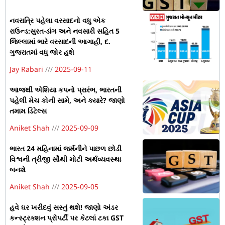
નવરાત્રિ પહેલા વરસાદનો વધુ એક
રાઉન્ડ:સુરત-ડાંગ અને નવસારી સહિત 5
જિલ્લામાં ભારે વરસાદની આગાહી, દ.
ગુજરાતમાં વધુ જોર હશે
Jay Rabari
2025-09-11
આજથી એશિયા કપનો પ્રારંભ, ભારતની
પહેલી મેચ કોની સામે, અને ક્યારે? જાણો
તમામ ડિટેલ્સ
Aniket Shah
2025-09-09
ભારત 24 મહિનામાં જર્મનીને પાછળ છોડી
વિશ્વની ત્રીજી સૌથી મોટી અર્થવ્યવસ્થા
બનશે
Aniket Shah
2025-09-05
હવે ઘર ખરીદવું સસ્તું થશે! જાણો અંડર
કન્સ્ટ્રક્શન પ્રોપર્ટી પર કેટલાં ટકા GST