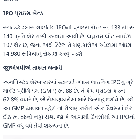
IPO પ્રાઇસ બેન્ડ
સ્ટાન્ડર્ડ ગ્લાસ લાઇનિંગ IPOની પ્રાઇસ બેન્ડ રૂ. 133 થી રૂ.
140 પ્રતિ શેર નક્કી કરવામાં આવી છે. લઘુત્તમ લોટ સાઈઝ
107 શેર છે, જેનો અર્થ રિટેલ રોકાણકારોએ ઓછામાં ઓછા
14,980 રૂપિયાનું રોકાણ કરવું પડશે.
જીએમપીએ તાકાત બતાવી
અનલિસ્ટેડ શેરબજારમાં સ્ટાન્ડર્ડ ગ્લાસ લાઇનિંગ IPOનું ગ્રે
માર્કેટ પ્રીમિયમ (GMP) રૂ. 88 છે. તે કેપ પ્રાઇસ કરતા
62.8% વધારે છે, જે રોકાણકારોમાં ભારે ઉત્સાહ દર્શાવે છે. જો
આ GMP યથાવત રહેશે તો રોકાણકારોને એક દિવસમાં શેર
દીઠ રૂ. 88નો નફો થશે. જો કે આગામી દિવસોમાં આ IPOનો
GMP વધુ વધે તેવી શકયતા છે.