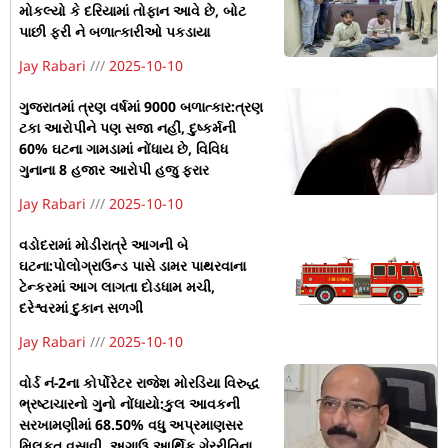
મોકલ્યો કે દરિયામાં તોફાન આવે છે, બોટ
પાછી ફરી ને બળાત્કારીઓ પકડાયા
Jay Rabari
2025-10-10
ગુજરાતમાં ત્રણ વર્ષમાં 9000 બળાત્કાર:ત્રણ
ટકા આરોપીને પણ સજા નહીં, દુષ્કર્મની
60% ઘટના ગામડામાં નોંધાય છે, વિવિધ
ગુનાના 8 હજાર આરોપી હજુ ફરાર
Jay Rabari
2025-10-10
વડોદરામાં મોડીરાત્રે આગની બે
ઘટના:પોલોગ્રાઉન્ડ પાસે ડામર પાથરવાના
ટેન્કરમાં આગ લાગતા દોડધામ મચી,
દરેશ્વરમાં દુકાન સળગી
Jay Rabari
2025-10-10
વોર્ડ નં-2ના કોર્પોરેટર રાજેશ મોરડિયા વિરુદ્ધ
ભ્રષ્ટાચારનો ગુનો નોંધાયો:કુલ આવકની
સરખામણીમાં 68.50% વધુ અપ્રમાણસર
મિલકત વસાવી, અગાઉ આર્થિક ગેરરીતિના