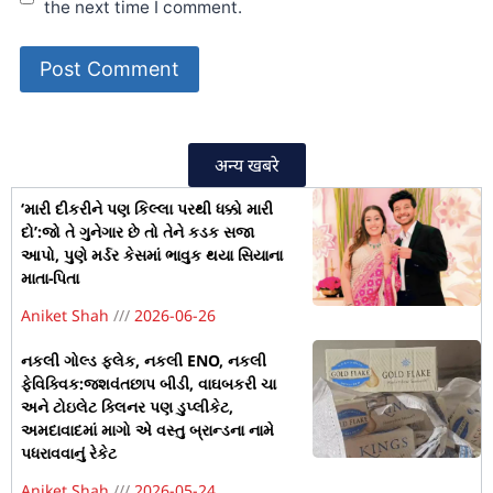
the next time I comment.
अन्य खबरे
‘મારી દીકરીને પણ કિલ્લા પરથી ધક્કો મારી
દો’:જો તે ગુનેગાર છે તો તેને કડક સજા
આપો, પુણે મર્ડર કેસમાં ભાવુક થયા સિયાના
માતા-પિતા
Aniket Shah
2026-06-26
નકલી ગોલ્ડ ફ્લેક, નકલી ENO, નકલી
ફેવિક્વિક:જશવંતછાપ બીડી, વાઘબકરી ચા
અને ટોઇલેટ ક્લિનર પણ ડુપ્લીકેટ,
અમદાવાદમાં માગો એ વસ્તુ બ્રાન્ડના નામે
પધરાવવાનું રેકેટ
Aniket Shah
2026-05-24