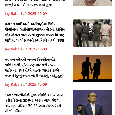
કારણે AAPએ સસ્પેન્ડ કર્યા હતા
Jay Rabari
2025-10-09
વડોદરા પાલિકાની કાર્યવાહીમાં વિક્ષેપ,
પોલીસનો લાઠીચાર્જ:આજવા રોડના ફાતિમા
કોમ્પ્લેક્સ પાસે રસ્તો ખુલ્લો કરાતા વિરોધ;
પાલિક, પોલીસ અને સ્થાનિકો વચ્ચે ઘર્ષણ
Jay Rabari
2025-10-09
અજબ પ્રેમનો ગજબ કિસ્સો:સગીર
પાકિસ્તાની પ્રેમી રણ પાર કરી કચ્છ
પહોંચ્યાં, છોકરીએ કહ્યું- ‘મારા દાદાએ
અમને હિન્દુસ્તાન ભાગી જવાનું કહ્યું હતું’
Jay Rabari
2025-10-09
1687 ભારતીયોની કુલ સંપત્તિ ₹167 લાખ
કરોડ:દેશના GDPના અડધા ભાગ જેટલું;
અંબાણી પરિવાર ₹9.55 લાખ કરોડ સાથે
સૌથી ધનિક