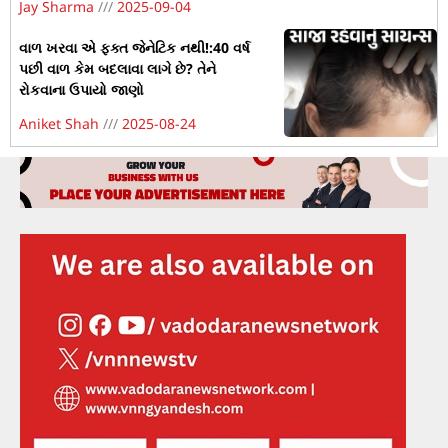
Jay Sharma
2025-09-04
વાળ ખરવા એ ફક્ત જેનેટિક નથી!:40 વર્ષ
પછી વાળ કેમ બદલાવા લાગે છે? તેને
રોકવાના ઉપાયો જાણો
Aniket Shah
2025-08-24