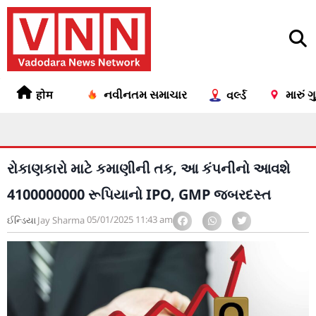
होम
નવીનતમ સમાચાર
મારું 
વર્લ્ડ
રોકાણકારો માટે કમાણીની તક, આ કંપનીનો આવશે
4100000000 રૂપિયાનો IPO, GMP જબરદસ્ત
05/01/2025
11:43 am
ઈન્ડિયા
Jay Sharma