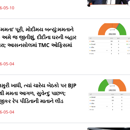
6-05-10
મમતા’ પૂરી, મોદીમય બન્યું:મમતાને
- અમે જ જીતીશું, દીદીના ઘરની બહાર
નારા; આસનસોલમાં TMC ઓફિસમાં
6-05-04
ુરી ખાધી, ત્યાં ચારેય બેઠકો પર BJP
 મમતા આગળ, સુવેન્દુ પાછળ;
કર રેપ પીડિતાની માતાને લીડ
6-05-04