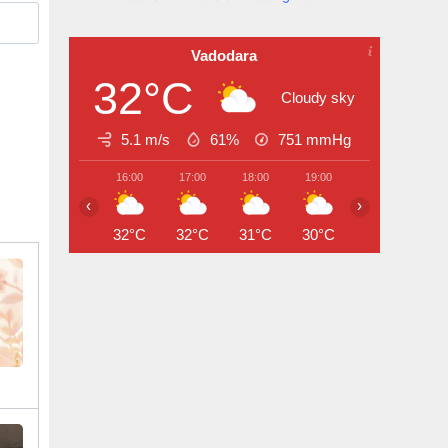
Vadodara
32°C
Cloudy sky
5.1 m/s
61%
751
mmHg
16:00
17:00
18:00
19:00
20:00
21:
‹
›
32°C
32°C
31°C
30°C
29°C
28