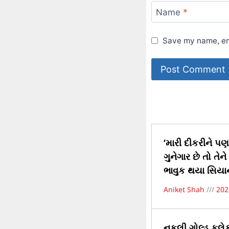
Name
*
Save my name, ema
‘મારી દીકરીને પણ 
ગુનેગાર છે તો તે
ભાવુક થયા સિયાન
Aniket Shah
202
નકલી ગોલ્ડ ફ્લ