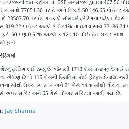
ર્ક ઇન્ડેક્સની વાત કરીએ તો, BSE સેન્સેક્સ હાલમાં 467.56 પોઈ
ધારા સાથે 77654.30 પર છે અને નિફ્ટી 50 146.65 પોઈન્ટ એ
ાથે 23507.70 પર છે. ગઇકાલે સોમવારે ટ્રેડિંગના પહેલા દિવસે
ક્સ 319.22 પોઈન્ટ એટલે કે 0.41% ના ઘટાડા સાથે 77186.74 
ફ્ટી 50 પણ 0.52% એટલે કે 121.10 પોઈન્ટના ઘટાડા સાથે
યો હતો.
ેડિંગમાં
ું ટ્રેડિંગ થઈ રહ્યું છે. જેમાંથી 1713 શેર્સ મજબૂત દેખાઈ ર
ાડોના એંધાણ છે તો 119 શેર્સની સ્થિતિમાં કોઈ ફેરફાર દેખાયા ન
્ષના સૌથી ઉચ્ચતમ સ્તર અને 21 શેર્સ વર્ષના સૌથી નીચેના સ્
શેર્સ અપર સર્કિટ અને 65 શેર્સ લોઅર સર્કિટમાં આવી ગયા છે.
r:
Jay Sharma