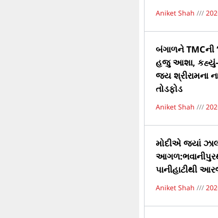
Aniket Shah
202
બંગાળને TMCની ‘
હજુ આશા, કહ્યું
જય શ્રીરામના 
તોડફોડ
Aniket Shah
202
મોદીએ જ્યાં ઝાલમ
આગળ:ભવાનીપુરથી
પાનીહાટીથી આરજી
Aniket Shah
202