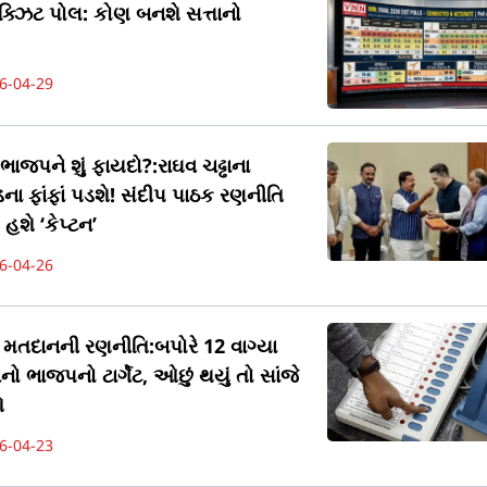
ક્ઝિટ પોલ: કોણ બનશે સત્તાનો
6-04-29
ાજપને શું ફાયદો?:રાઘવ ચઢ્ઢાના
ા ફાંફાં પડશે! સંદીપ પાઠક રણનીતિ
હશે ‘કેપ્ટન’
6-04-26
ે મતદાનની રણનીતિ:બપોરે 12 વાગ્યા
 ભાજપનો ટાર્ગેટ, ઓછું થયું તો સાંજે
ે
6-04-23