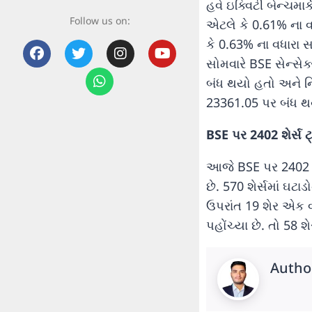
હવે ઇક્વિટી બેન્ચમા
Follow us on:
એટલે કે 0.61% ના વ
કે 0.63% ના વધારા સ
સોમવારે BSE સેન્સે
બંધ થયો હતો અને નિ
23361.05 પર બંધ થ
BSE પર 2402 શેર્સ ટ્ર
આજે BSE પર 2402 શેરન
છે. 570 શેર્સમાં ઘટ
ઉપરાંત 19 શેર એક વર
પહોંચ્યા છે. તો 58 
Autho