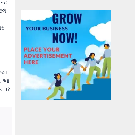
ન્ટ
ટલે
પર
હ્યા
થી. આ
તર પર