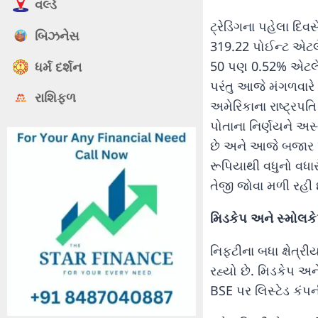
વર્લ્ડ
ટ્રેડિંગના પહેલા દિ
બિઝનેસ
319.22 પોઈન્ટ એટલે
50 પણ 0.52% એટલે 
ધર્મ દર્શન
પરંતુ આજે મંગળવારે 4
રાશિફળ
અમેરિકાના રાષ્ટ્રપતિ
પોતાના નિર્ણયને અસ
છે અને આજે બજાર ખુ
રૂપિયાથી વધુનો વધારો
તેજી જોવા મળી રહી છ
મિડકેપ અને સ્મોલકેપ 
નિફ્ટીના બધા ક્ષેત્ર
રહ્યો છે. મિડકેપ અને
BSE પર લિસ્ટેડ કંપન