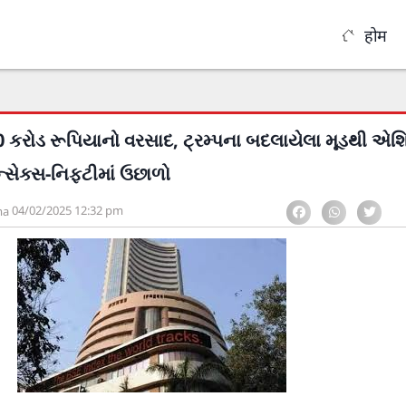
होम
0 કરોડ રૂપિયાનો વરસાદ, ટ્રમ્પના બદલાયેલા મૂડથી એ
્સેક્સ-નિફ્ટીમાં ઉછાળો
04/02/2025
12:32 pm
ma