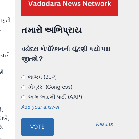
િફ્ટી
તમારો અભિપ્રાય
.
વડોદરા કોર્પોરેશનની ચૂંટણી કયો પક્ષ
ેખાઈ
જીતશે ?
રી
ભાજપ (BJP)
કોંગ્રેસ (Congress)
આમ આદમી પાર્ટી (AAP)
Add your answer
ળી
દરે,
Results
ે.