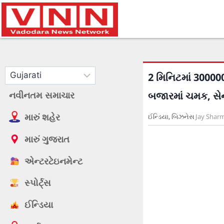
2 મિનિટમાં 30000
નવીનતમ સમાચાર
બજારમાં ચમક, સેન
મારું શહેર
ઈન્ડિયા
,
બિઝનેસ
Jay Shar
મારું ગુજરાત
એન્ટરટેઇનમેન્ટ
સ્પોર્ટ્સ
ઈન્ડિયા