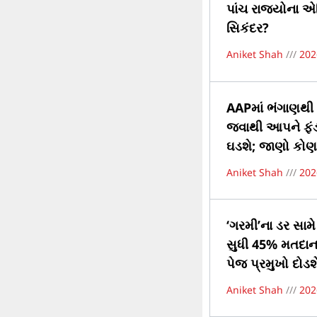
પાંચ રાજ્યોના એ
સિકંદર?
Aniket Shah
202
AAPમાં ભંગાણથી ભ
જવાથી આપને ફંડન
ઘડશે; જાણો કોણ 
Aniket Shah
202
‘ગરમી’ના ડર સામ
સુધી 45% મતદાનનો
પેજ પ્રમુખો દોડશ
Aniket Shah
202