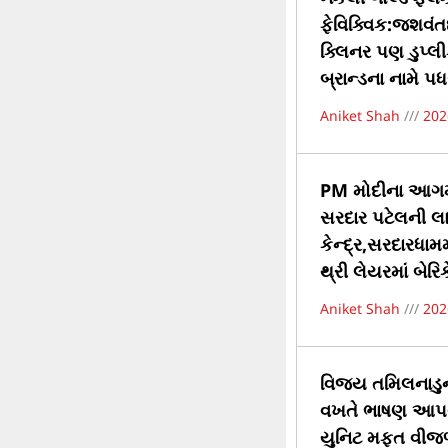
ફેવિક્વિક:જશવંત
ક્લિનર પણ ડુપ્લી
બ્રાન્ડના નામે પધર
Aniket Shah
202
PM મોદીના આગમન 
સરદાર પટેલની લાઇ
કેન્દ્ર,સરદારધામ
થ્રી લેયરમાં બેરિક
Aniket Shah
202
વિજય તમિલનાડુના
વખતે ભાષણ આપવા 
યુનિટ મફત વીજળી