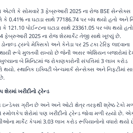
વસે એટલે કે સોમવારે 3 ફેબ્રુઆરી 2025 ના રોજ BSE સેન્સેક્સ
 કે 0.41% ના ઘટાડા સાથે 77186.74 પર બંધ થયો હતો અને ન
કે 121.10 પોઈન્ટના ઘટાડા સાથે 23361.05 પર બંધ થયો હતો
 ફેબ્રુઆરી 2025 ના રોજ શેરમાર્કેટ તેજી સાથે ખૂલ્યું છે.
 ડોનાલ્ડ ટ્રમ્પે મેક્સિકો અને કેનેડા પર 25 ટકા ટેરિફ લાદવાના
્થાયી રૂપે મુલતવી રાખ્યો છે જેની અસર એશિયન બજારોમાં દ
લ્યાના બે મિનિટમાં જ રોકાણકારોની સંપત્તિમાં 3 લાખ કરોડ
 થયો. સ્થાનિક ઇક્વિટી બેન્ચમાર્ક સેન્સેક્સ અને નિફ્ટીમાં સા
ે.
શેરમાં ખરીદીનો ટ્રેન્ડ
ીય ઇન્ડેક્સ ગ્રીન છે અને અને ઓટો ક્ષેત્ર તરફથી શ્રેષ્ઠ ટેકો મ
 સ્મોલકેપ શેરોમાં પણ ખરીદીનો ટ્રેન્ડ જોવા મળી રહ્યો છે. એકં
ીઓના માર્કેટ કેપમાં 3.03 લાખ કરોડ રૂપિયાનોનો વધારો થયો છ