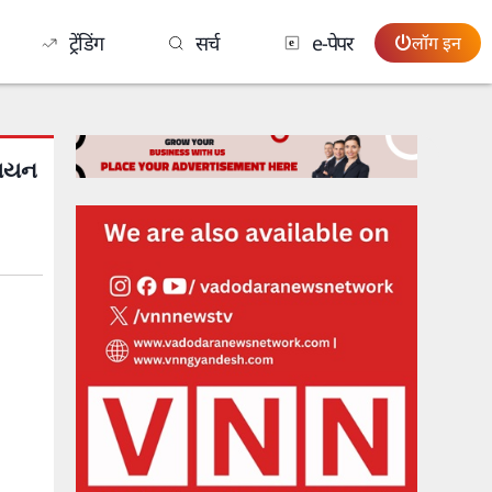
ट्रेंडिंग
सर्च
e-पेपर
लॉग इन
શિયન