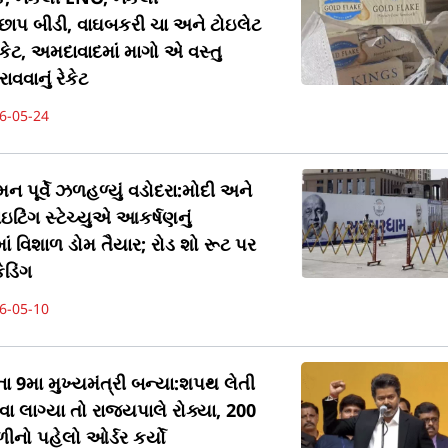
છાપ બીડી, વાઘબકરી ચા અને ટોઇલેટ
કેટ, અમદાવાદમાં માગો એ વસ્તુ
ાવવાનું રેકેટ
6-05-24
પૂર્વે ઝળહળ્યું વડોદરા:મોદી અને
ટિંગ સ્ટેચ્યુએ આકર્ષણનું
માં વિશાળ ડોમ તૈયાર; રોડ શો રૂટ પર
ેડિંગ
6-05-10
 9મા મુખ્યમંત્રી બન્યા:શપથ લેતી
લાગ્યા તો રાજ્યપાલે રોક્યા, 200
નો પહેલો ઓર્ડર કર્યો