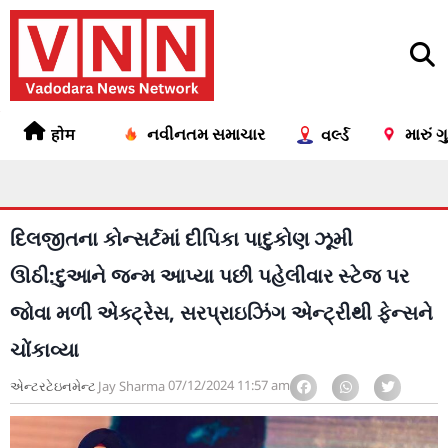
होम
નવીનતમ સમાચાર
મારું 
વર્લ્ડ
દિલજીતના કોન્સર્ટમાં દીપિકા પાદુકોણ ઝૂમી
ઊઠી:દુઆને જન્મ આપ્યા પછી પહેલીવાર સ્ટેજ પર
જોવા મળી એક્ટ્રેસ, સરપ્રાઇઝિંગ એન્ટ્રીથી ફેન્સને
ચોંકાવ્યા
07/12/2024
11:57 am
એન્ટરટેઇનમેન્ટ
Jay Sharma