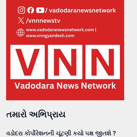
તમારો અભિપ્રાય
વડોદરા કોર્પોરેશનની ચૂંટણી કયો પક્ષ જીતશે ?