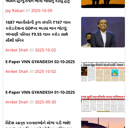
અમને હિન્દુસ્તાન ભાગી જવાનું કહ્યું હતું’
Jay Rabari
2025-10-09
1687 ભારતીયોની કુલ સંપત્તિ ₹167 લાખ
કરોડ:દેશના GDPના અડધા ભાગ જેટલું;
અંબાણી પરિવાર ₹9.55 લાખ કરોડ સાથે
સૌથી ધનિક
Aniket Shah
2025-10-02
E-Paper VNN GYANDESH 02-10-2025
Aniket Shah
2025-10-02
E-Paper VNN GYANDESH 01-10-2025
Aniket Shah
2025-09-30
વિદેશ યાત્રા કરનારાઓને મોજ પડી જશે!