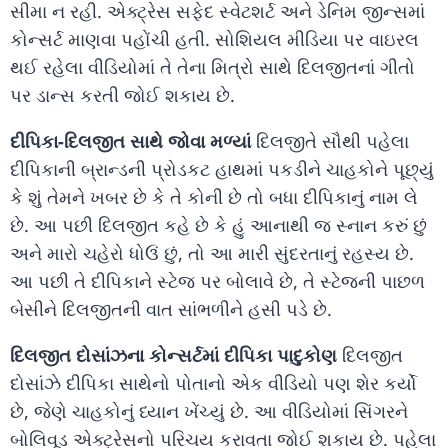
સીમા ન રહી. એક્ટ્રેસ સફેદ સ્વેટશર્ટ અને ડેનિમ જીન્સમાં
કોન્સર્ટ માણવા પહોંચી હતી. સોશિયલ મીડિયા પર વાઇરલ
થઈ રહેલા વીડિયોમાં તે તેના મિત્રો સાથે દિલજીતનાં ગીતો
પર ડાન્સ કરતી જોઈ શકાય છે.
દીપિકા-દિલજીત સાથે જોવા મળ્યાં
દિલજીતે સૌથી પહેલા
દીપિકાની બ્રાન્ડની પ્રોડકટ હાથમાં પકડીને ચાહકોને પૂછ્યું
કે શું તેમને ખબર છે કે તે કોની છે તો બધા દીપિકાનું નામ લે
છે. આ પછી દિલજીત કહે છે કે હું આનાથી જ સ્નાન કરું છું
અને મારો ચહેરો ધોઉં છું, તો આ મારી સુંદરતાનું રહસ્ય છે.
આ પછી તે દીપિકાને સ્ટેજ પર બોલાવે છે, તે સ્ટેજની પાછળ
બેસીને દિલજીતની વાત સાંભળીને હસી પડે છે.
દિલજીત દોસાંઝના કોન્સર્ટમાં દીપિકા પાદુકોણ
દિલજીત
દોસાંઝે દીપિકા સાથેનો પોતાનો એક વીડિયો પણ શેર કર્યો
છે, જેણે ચાહકોનું ધ્યાન ખેંચ્યું છે. આ વીડિયોમાં સિંગરને
બોલિવૂડ એક્ટ્રેસનો પરિચય કરાવતા જોઈ શકાય છે. પહેલા