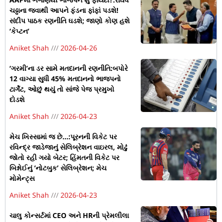
ચઢ્ઢાના જવાથી આપને ફંડના ફાંફાં પડશે!
સંદીપ પાઠક રણનીતિ ઘડશે; જાણો કોણ હશે
‘કેપ્ટન’
Aniket Shah
2026-04-26
‘ગરમી’ના ડર સામે મતદાનની રણનીતિ:બપોરે
12 વાગ્યા સુધી 45% મતદાનનો ભાજપનો
ટાર્ગેટ, ઓછું થયું તો સાંજે પેજ પ્રમુખો
દોડશે
Aniket Shah
2026-04-23
મેચ ખિસ્સામાં જ છે…:પૂરનની વિકેટ પર
રવિન્દ્ર જાડેજાનું સેલિબ્રેશન વાઇરલ, મોઢું
જોતો રહી ગયો બેટર; હિંમતની વિકેટ પર
બિશ્નોઈનું ‘નોટબુક’ સેલિબ્રેશન; મેચ
મોમેન્ટ્સ
Aniket Shah
2026-04-23
ચાલુ કોન્સર્ટમાં CEO અને HRની પ્રેમલીલા