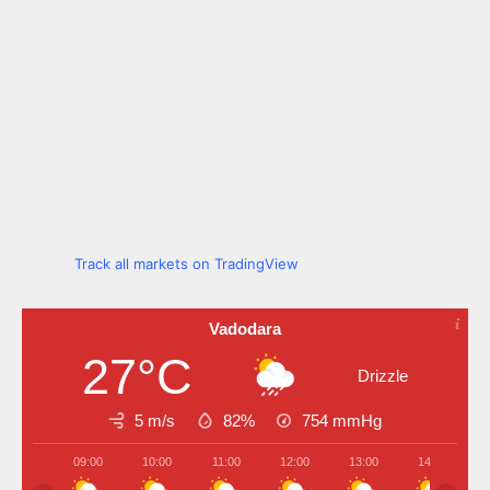
Track all markets on TradingView
Vadodara
27°C
Drizzle
5 m/s
82%
754
mmHg
09:00
10:00
11:00
12:00
13:00
14:00