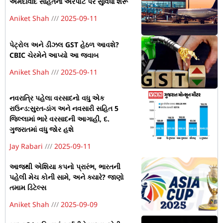
અમદાવાદ સહિતના એરપોર્ટ પર સુવિધા શરૂ
Aniket Shah
2025-09-11
પેટ્રોલ અને ડીઝલ GST હેઠળ આવશે?
CBIC ચેરમેને આપ્યો આ જવાબ
Aniket Shah
2025-09-11
નવરાત્રિ પહેલા વરસાદનો વધુ એક
રાઉન્ડ:સુરત-ડાંગ અને નવસારી સહિત 5
જિલ્લામાં ભારે વરસાદની આગાહી, દ.
ગુજરાતમાં વધુ જોર હશે
Jay Rabari
2025-09-11
આજથી એશિયા કપનો પ્રારંભ, ભારતની
પહેલી મેચ કોની સામે, અને ક્યારે? જાણો
તમામ ડિટેલ્સ
Aniket Shah
2025-09-09