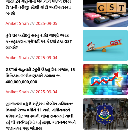
ભારત 24 મહિનામાં જર્મનીને પાછળ છોડી
વિશ્વની ત્રીજી સૌથી મોટી અર્થવ્યવસ્થા
બનશે
Aniket Shah
2025-09-05
હવે ઘર ખરીદવું સસ્તું થશે! જાણો અંડર
કન્સ્ટ્રક્શન પ્રોપર્ટી પર કેટલાં ટકા GST
લાગશે?
Aniket Shah
2025-09-04
GSTમાં રાહતથી ઝૂમી ઉઠ્યું શેર બજાર, 15
મિનિટમાં જ રોકાણકારો કમાયા રૂ.
400,000,000,000
Aniket Shah
2025-09-04
ગુજરાતમાં વધુ 8 શહેરમાં પોલીસ કમિશનર
નિમાશે:રેન્જ વધીને 11 થશે, ગાંધીનગરને
કમિશનરેટ આપવાની લાંબા સમયથી ચાલી
રહેલી કાર્યવાહીમાં મહેસાણા, ભાવનગર અને
જામનગર પણ જોડાયા