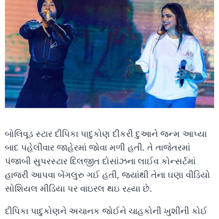
બોલિવૂડ સ્ટાર દીપિકા પાદુકોણ દીકરી દુઆને જન્મ આપ્યા
બાદ પહેલીવાર જાહેરમાં જોવા મળી હતી. તે તાજેતરમાં
પંજાબી સુપરસ્ટાર દિલજીત દોસાંઝના લાઈવ કોન્સર્ટમાં
હાજરી આપવા બેંગલુરુ ગઈ હતી, જ્યાંથી તેના ઘણા વીડિયો
સોશિયલ મીડિયા પર વાઇરલ થઇ રહ્યા છે.
દીપિકા પાદુકોણને અચાનક જોઈને ચાહકોની ખુશીની કોઈ