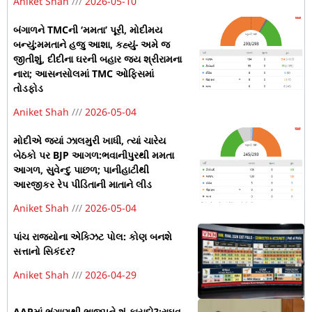
Aniket Shah
2026-05-10
બંગાળને TMCની ‘મમતા’ પૂરી, મોદીમય
બન્યું:મમતાને હજુ આશા, કહ્યું- અમે જ
જીતીશું, દીદીના ઘરની બહાર જય શ્રીરામના
નારા; આસનસોલમાં TMC ઓફિસમાં
તોડફોડ
Aniket Shah
2026-05-04
મોદીએ જ્યાં ઝાલમુરી ખાધી, ત્યાં ચારેય
બેઠકો પર BJP આગળ:ભવાનીપુરથી મમતા
આગળ, સુવેન્દુ પાછળ; પાનીહાટીથી
આરજીકર રેપ પીડિતાની માતાને લીડ
Aniket Shah
2026-05-04
પાંચ રાજ્યોના એક્ઝિટ પોલ: કોણ બનશે
સત્તાનો સિકંદર?
Aniket Shah
2026-04-29
AAPમાં ભંગાણથી ભાજપને શું ફાયદો?:રાઘવ