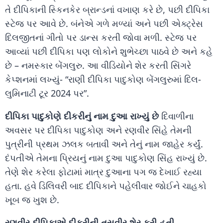
તે દીપિકાની સ્કિનકેર બ્રાન્ડનાં વખાણ કરે છે, પછી દીપિકા
સ્ટેજ પર આવે છે. બંનેએ ગળે મળ્યાં અને પછી એક્ટ્રેસ
દિલજીતનાં ગીતો પર ડાન્સ કરતી જોવા મળી. સ્ટેજ પર
આવ્યાં પછી દીપિકા પણ લોકોને શુભેચ્છા પાઠવે છે અને કહે
છે – નમસ્કાર બેંગલુરુ. આ વીડિયોને શેર કરતી સિંગરે
કેપ્શનમાં લખ્યું- “રાણી દીપિકા પાદુકોણ બેંગલુરુમાં દિલ-
લુમિનાટી ટૂર 2024 પર”.
દીપિકા પાદુકોણે દીકરીનું નામ દુઆ રાખ્યું છે
દિવાળીના
અવસર પર દીપિકા પાદુકોણ અને રણવીર સિંહે તેમની
પુત્રીની પ્રથમ ઝલક બતાવી અને તેનું નામ જાહેર કર્યું.
દંપતીએ તેમના પ્રિયનું નામ દુઆ પાદુકોણ સિંહ રાખ્યું છે.
તેણે શેર કરેલા ફોટામાં માત્ર દુઆના પગ જ દેખાઈ રહ્યા
હતા. હવે ડિલિવરી બાદ દીપિકાને પહેલીવાર જોઈને ચાહકો
ખૂબ જ ખુશ છે.
રણવીર-દીપિકાએ દીકરીની તસવીર શેર કરી​ હતી​