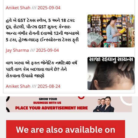
Aniket Shah
2025-09-04
હવે બે GST ટેક્સ સ્લેબ, 5 અને 18 ટકા:
દૂધ, રોટલી, પીત્ઝા GST મુક્ત; કેન્સર-
અન્ય ગંભીર રોગની દવાઓ 12ની જગ્યાએ
5 ટકા, હેલ્થ-લાઇફ ઈન્સ્યોરન્સ ટેક્સ ફ્રી
Jay Sharma
2025-09-04
વાળ ખરવા એ ફક્ત જેનેટિક નથી!:40 વર્ષ
પછી વાળ કેમ બદલાવા લાગે છે? તેને
રોકવાના ઉપાયો જાણો
Aniket Shah
2025-08-24