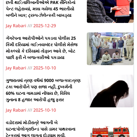
છતી થઈ:તાલિબાનીઓએ PAK સૈનિકોનાં
પેન્ટ લહેરાવ્યાં, મક્કા ગયેલા 45 ભારતીયો
બળીને ખાક; ટ્રમ્પ-ઝેલેન્સ્કી બાખડ્યા
Jay Rabari
2025-12-29
ગેંગરેપના આરોપીઓને પકડવા પોલીસ 25
કિમી દરિયામાં ગઈ:નવાબંદર પોલીસે મેસેજ
મોકલ્યો કે દરિયામાં તોફાન આવે છે, બોટ
પાછી ફરી ને બળાત્કારીઓ પકડાયા
Jay Rabari
2025-10-10
ગુજરાતમાં ત્રણ વર્ષમાં 9000 બળાત્કાર:ત્રણ
ટકા આરોપીને પણ સજા નહીં, દુષ્કર્મની
60% ઘટના ગામડામાં નોંધાય છે, વિવિધ
ગુનાના 8 હજાર આરોપી હજુ ફરાર
Jay Rabari
2025-10-10
વડોદરામાં મોડીરાત્રે આગની બે
ઘટના:પોલોગ્રાઉન્ડ પાસે ડામર પાથરવાના
ટેન્કરમાં આગ લાગતા દોડધામ મચી,