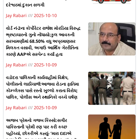
દરેશ્વરમાં દુકાન સળગી
Jay Rabari
2025-10-10
વોર્ડ નં-2ના કોર્પોરેટર રાજેશ મોરડિયા વિરુદ્ધ
ભ્રષ્ટાચારનો ગુનો નોંધાયો:કુલ આવકની
સરખામણીમાં 68.50% વધુ અપ્રમાણસર
મિલકત વસાવી, અગાઉ આર્થિક ગેરરીતિના
કારણે AAPએ સસ્પેન્ડ કર્યા હતા
Jay Rabari
2025-10-09
વડોદરા પાલિકાની કાર્યવાહીમાં વિક્ષેપ,
પોલીસનો લાઠીચાર્જ:આજવા રોડના ફાતિમા
કોમ્પ્લેક્સ પાસે રસ્તો ખુલ્લો કરાતા વિરોધ;
પાલિક, પોલીસ અને સ્થાનિકો વચ્ચે ઘર્ષણ
Jay Rabari
2025-10-09
અજબ પ્રેમનો ગજબ કિસ્સો:સગીર
પાકિસ્તાની પ્રેમી રણ પાર કરી કચ્છ
પહોંચ્યાં, છોકરીએ કહ્યું- ‘મારા દાદાએ