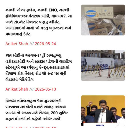
નકલી ગોલ્ડ ફ્લેક, નકલી ENO, નકલી
ફેવિક્વિક:જશવંતછાપ બીડી, વાઘબકરી ચા
અને ટોઇલેટ ક્લિનર પણ ડુપ્લીકેટ,
અમદાવાદમાં માગો એ વસ્તુ બ્રાન્ડના નામે
પધરાવવાનું રેકેટ
Aniket Shah
2026-05-24
PM મોદીના આગમન પૂર્વે ઝળહળ્યું
વડોદરા:મોદી અને સરદાર પટેલની લાઇટિંગ
સ્ટેચ્યુએ આકર્ષણનું કેન્દ્ર,સરદારધામમાં
વિશાળ ડોમ તૈયાર; રોડ શો રૂટ પર થ્રી
લેયરમાં બેરિકેડિંગ
Aniket Shah
2026-05-10
વિજય તમિલનાડુના 9મા મુખ્યમંત્રી
બન્યા:શપથ લેતી વખતે ભાષણ આપવા
લાગ્યા તો રાજ્યપાલે રોક્યા, 200 યુનિટ
મફત વીજળીનો પહેલો ઓર્ડર કર્યો