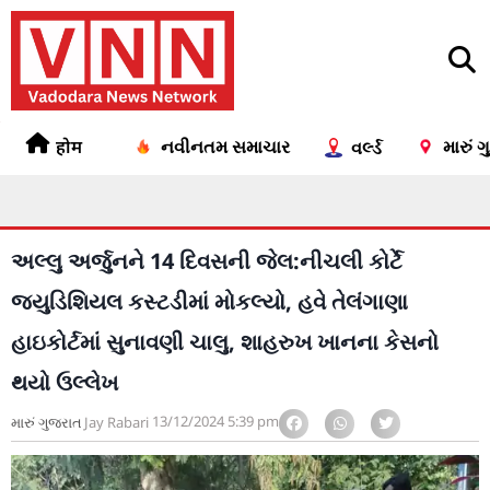
होम
નવીનતમ સમાચાર
મારું 
વર્લ્ડ
અલ્લુ અર્જુનને 14 દિવસની જેલ:નીચલી કોર્ટે
જ્યુડિશિયલ કસ્ટડીમાં મોકલ્યો, હવે તેલંગાણા
હાઇકોર્ટમાં સુનાવણી ચાલુ, શાહરુખ ખાનના કેસનો
થયો ઉલ્લેખ
13/12/2024
5:39 pm
મારું ગુજરાત
Jay Rabari