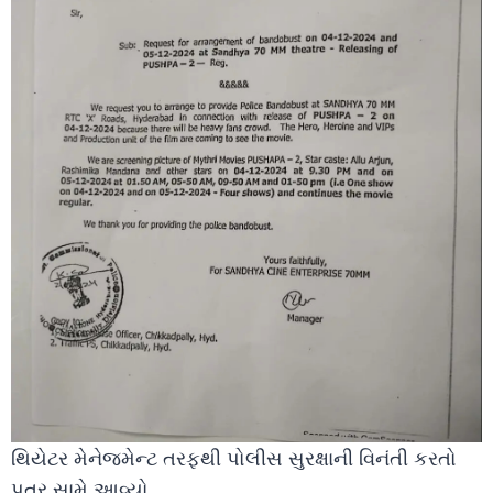
થિયેટર મેનેજમેન્ટ તરફથી પોલીસ સુરક્ષાની વિનંતી કરતો
પત્ર સામે આવ્યો