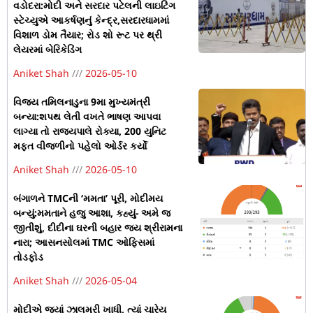
વડોદરા:મોદી અને સરદાર પટેલની લાઇટિંગ
સ્ટેચ્યુએ આકર્ષણનું કેન્દ્ર,સરદારધામમાં
વિશાળ ડોમ તૈયાર; રોડ શો રૂટ પર થ્રી
લેયરમાં બેરિકેડિંગ
Aniket Shah
2026-05-10
વિજય તમિલનાડુના 9મા મુખ્યમંત્રી
બન્યા:શપથ લેતી વખતે ભાષણ આપવા
લાગ્યા તો રાજ્યપાલે રોક્યા, 200 યુનિટ
મફત વીજળીનો પહેલો ઓર્ડર કર્યો
Aniket Shah
2026-05-10
બંગાળને TMCની ‘મમતા’ પૂરી, મોદીમય
બન્યું:મમતાને હજુ આશા, કહ્યું- અમે જ
જીતીશું, દીદીના ઘરની બહાર જય શ્રીરામના
નારા; આસનસોલમાં TMC ઓફિસમાં
તોડફોડ
Aniket Shah
2026-05-04
મોદીએ જ્યાં ઝાલમુરી ખાધી, ત્યાં ચારેય