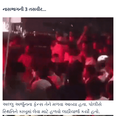
નાસભાગની 3 તસવીર…
અલ્લુ અર્જુનના ફેન્સ તેને મળવા આવ્યા હતા. પોલીસે
સ્થિતિને કાબૂમાં લેવા માટે હળવો લાઠીચાર્જ કર્યો હતો.