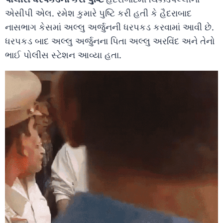
એસીપી એલ. રમેશ કુમારે પુષ્ટિ કરી હતી કે હૈદરાબાદ
નાસભાગ કેસમાં અલ્લુ અર્જુનની ધરપકડ કરવામાં આવી છે.
ધરપકડ બાદ અલ્લુ અર્જુનના પિતા અલ્લુ અરવિંદ અને તેનો
ભાઈ પોલીસ સ્ટેશન આવ્યા હતા.