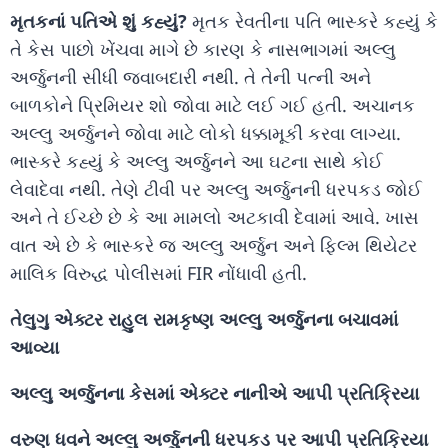
મૃતકનાં પતિએ શું કહ્યું?
મૃતક રેવતીના પતિ ભાસ્કરે કહ્યું કે
તે કેસ પાછો ખેંચવા માગે છે કારણ કે નાસભાગમાં અલ્લુ
અર્જુનની સીધી જવાબદારી નથી. તે તેની પત્ની અને
બાળકોને પ્રિમિયર શો જોવા માટે લઈ ગઈ હતી. અચાનક
અલ્લુ અર્જુનને જોવા માટે લોકો ધક્કામૂકી કરવા લાગ્યા.
ભાસ્કરે કહ્યું કે અલ્લુ અર્જુનને આ ઘટના સાથે કોઈ
લેવાદેવા નથી. તેણે ટીવી પર અલ્લુ અર્જુનની ધરપકડ જોઈ
અને તે ઈચ્છે છે કે આ મામલો અટકાવી દેવામાં આવે. ખાસ
વાત એ છે કે ભાસ્કરે જ અલ્લુ અર્જુન અને ફિલ્મ થિયેટર
માલિક વિરુદ્ધ પોલીસમાં FIR નોંધાવી હતી.
તેલુગુ એક્ટર રાહુલ રામકૃષ્ણ અલ્લુ અર્જુનના બચાવમાં
આવ્યા
અલ્લુ અર્જુનના કેસમાં એક્ટર નાનીએ આપી પ્રતિક્રિયા
વરુણ ધવને અલ્લુ અર્જુનની ધરપકડ પર આપી પ્રતિક્રિયા