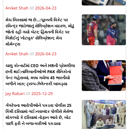
Aniket Shah
2026-04-23
મેચ ખિસ્સામાં જ છે…:પૂરનની વિકેટ પર
રવિન્દ્ર જાડેજાનું સેલિબ્રેશન વાઇરલ, મોઢું
જોતો રહી ગયો બેટર; હિંમતની વિકેટ પર
બિશ્નોઈનું ‘નોટબુક’ સેલિબ્રેશન; મેચ
મોમેન્ટ્સ
Aniket Shah
2026-04-23
ચાલુ કોન્સર્ટમાં CEO અને HRની પ્રેમલીલા
છતી થઈ:તાલિબાનીઓએ PAK સૈનિકોનાં
પેન્ટ લહેરાવ્યાં, મક્કા ગયેલા 45 ભારતીયો
બળીને ખાક; ટ્રમ્પ-ઝેલેન્સ્કી બાખડ્યા
Jay Rabari
2025-12-29
ગેંગરેપના આરોપીઓને પકડવા પોલીસ 25
કિમી દરિયામાં ગઈ:નવાબંદર પોલીસે મેસેજ
મોકલ્યો કે દરિયામાં તોફાન આવે છે, બોટ
પાછી ફરી ને બળાત્કારીઓ પકડાયા