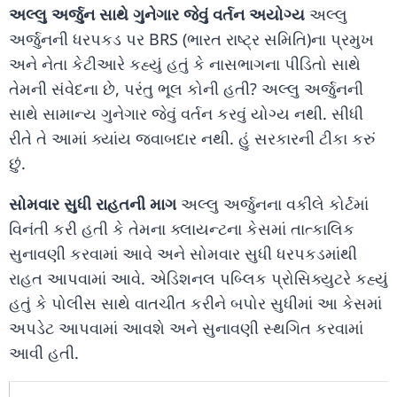
અલ્લુ અર્જુન સાથે ગુનેગાર જેવું વર્તન અયોગ્ય
અલ્લુ
અર્જુનની ધરપકડ પર BRS (ભારત રાષ્ટ્ર સમિતિ)ના પ્રમુખ
અને નેતા કેટીઆરે કહ્યું હતું કે નાસભાગના પીડિતો સાથે
તેમની સંવેદના છે, પરંતુ ભૂલ કોની હતી? અલ્લુ અર્જુનની
સાથે સામાન્ય ગુનેગાર જેવું વર્તન કરવું યોગ્ય નથી. સીધી
રીતે તે આમાં ક્યાંય જવાબદાર નથી. હું સરકારની ટીકા કરું
છું.
સોમવાર સુધી રાહતની માગ
અલ્લુ અર્જુનના વકીલે કોર્ટમાં
વિનંતી કરી હતી કે તેમના ક્લાયન્ટના કેસમાં તાત્કાલિક
સુનાવણી કરવામાં આવે અને સોમવાર સુધી ધરપકડમાંથી
રાહત આપવામાં આવે. એડિશનલ પબ્લિક પ્રોસિક્યુટરે કહ્યું
હતું કે પોલીસ સાથે વાતચીત કરીને બપોર સુધીમાં આ કેસમાં
અપડેટ આપવામાં આવશે અને સુનાવણી સ્થગિત કરવામાં
આવી હતી.