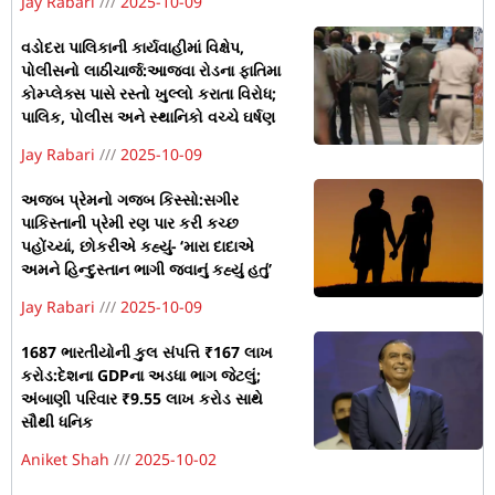
Jay Rabari
2025-10-09
વડોદરા પાલિકાની કાર્યવાહીમાં વિક્ષેપ,
પોલીસનો લાઠીચાર્જ:આજવા રોડના ફાતિમા
કોમ્પ્લેક્સ પાસે રસ્તો ખુલ્લો કરાતા વિરોધ;
પાલિક, પોલીસ અને સ્થાનિકો વચ્ચે ઘર્ષણ
Jay Rabari
2025-10-09
અજબ પ્રેમનો ગજબ કિસ્સો:સગીર
પાકિસ્તાની પ્રેમી રણ પાર કરી કચ્છ
પહોંચ્યાં, છોકરીએ કહ્યું- ‘મારા દાદાએ
અમને હિન્દુસ્તાન ભાગી જવાનું કહ્યું હતું’
Jay Rabari
2025-10-09
1687 ભારતીયોની કુલ સંપત્તિ ₹167 લાખ
કરોડ:દેશના GDPના અડધા ભાગ જેટલું;
અંબાણી પરિવાર ₹9.55 લાખ કરોડ સાથે
સૌથી ધનિક
Aniket Shah
2025-10-02