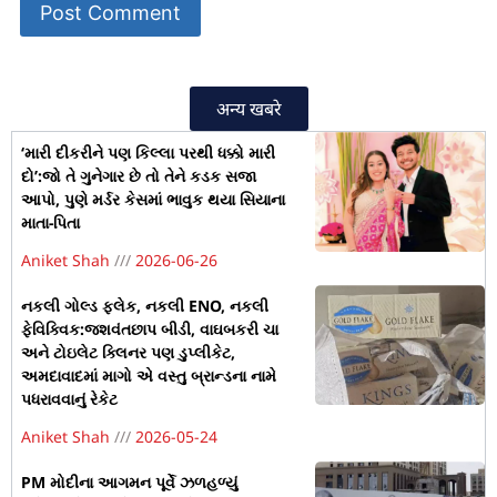
अन्य खबरे
‘મારી દીકરીને પણ કિલ્લા પરથી ધક્કો મારી
દો’:જો તે ગુનેગાર છે તો તેને કડક સજા
આપો, પુણે મર્ડર કેસમાં ભાવુક થયા સિયાના
માતા-પિતા
Aniket Shah
2026-06-26
નકલી ગોલ્ડ ફ્લેક, નકલી ENO, નકલી
ફેવિક્વિક:જશવંતછાપ બીડી, વાઘબકરી ચા
અને ટોઇલેટ ક્લિનર પણ ડુપ્લીકેટ,
અમદાવાદમાં માગો એ વસ્તુ બ્રાન્ડના નામે
પધરાવવાનું રેકેટ
Aniket Shah
2026-05-24
PM મોદીના આગમન પૂર્વે ઝળહળ્યું