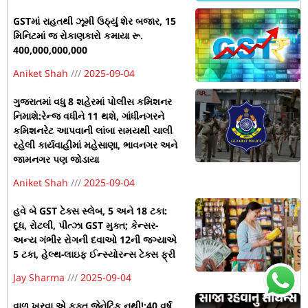
GSTમાં રાહતથી ઝૂમી ઉઠ્યું શેર બજાર, 15
મિનિટમાં જ રોકાણકારો કમાયા રૂ.
400,000,000,000
Aniket Shah
2025-09-04
ગુજરાતમાં વધુ 8 શહેરમાં પોલીસ કમિશનર
નિમાશે:રેન્જ વધીને 11 થશે, ગાંધીનગરને
કમિશનરેટ આપવાની લાંબા સમયથી ચાલી
રહેલી કાર્યવાહીમાં મહેસાણા, ભાવનગર અને
જામનગર પણ જોડાયા
Aniket Shah
2025-09-04
હવે બે GST ટેક્સ સ્લેબ, 5 અને 18 ટકા:
દૂધ, રોટલી, પીત્ઝા GST મુક્ત; કેન્સર-
અન્ય ગંભીર રોગની દવાઓ 12ની જગ્યાએ
5 ટકા, હેલ્થ-લાઇફ ઈન્સ્યોરન્સ ટેક્સ ફ્રી
Jay Sharma
2025-09-04
વાળ ખરવા એ ફક્ત જેનેટિક નથી!:40 વર્ષ