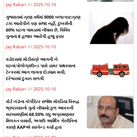
Jay Rabari
2025-10-10
ગુજરાતમાં ત્રણ વર્ષમાં 9000 બળાત્કાર:ત્રણ
ટકા આરોપીને પણ સજા નહીં, દુષ્કર્મની
60% ઘટના ગામડામાં નોંધાય છે, વિવિધ
ગુનાના 8 હજાર આરોપી હજુ ફરાર
Jay Rabari
2025-10-10
વડોદરામાં મોડીરાત્રે આગની બે
ઘટના:પોલોગ્રાઉન્ડ પાસે ડામર પાથરવાના
ટેન્કરમાં આગ લાગતા દોડધામ મચી,
દરેશ્વરમાં દુકાન સળગી
Jay Rabari
2025-10-10
વોર્ડ નં-2ના કોર્પોરેટર રાજેશ મોરડિયા વિરુદ્ધ
ભ્રષ્ટાચારનો ગુનો નોંધાયો:કુલ આવકની
સરખામણીમાં 68.50% વધુ અપ્રમાણસર
મિલકત વસાવી, અગાઉ આર્થિક ગેરરીતિના
કારણે AAPએ સસ્પેન્ડ કર્યા હતા