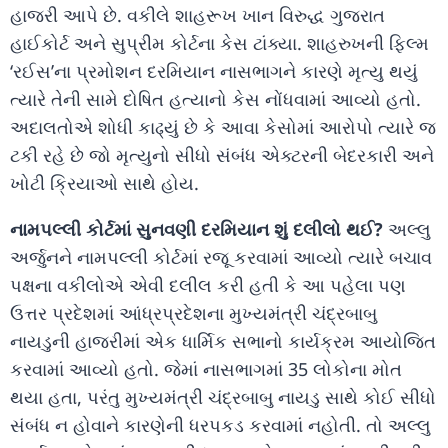
હાજરી આપે છે. વકીલે શાહરૂખ ખાન વિરુદ્ધ ગુજરાત
હાઈકોર્ટ અને સુપ્રીમ કોર્ટના કેસ ટાંક્યા. શાહરુખની ફિલ્મ
‘રઈસ’ના પ્રમોશન દરમિયાન નાસભાગને કારણે મૃત્યુ થયું
ત્યારે તેની સામે દોષિત હત્યાનો કેસ નોંધવામાં આવ્યો હતો.
અદાલતોએ શોધી કાઢ્યું છે કે આવા કેસોમાં આરોપો ત્યારે જ
ટકી રહે છે જો મૃત્યુનો સીધો સંબંધ એક્ટરની બેદરકારી અને
ખોટી ક્રિયાઓ સાથે હોય.
નામપલ્લી કોર્ટમાં સુનવણી દરમિયાન શું દલીલો થઈ?
અલ્લુ
અર્જુનને નામપલ્લી કોર્ટમાં રજૂ કરવામાં આવ્યો ત્યારે બચાવ
પક્ષના વકીલોએ એવી દલીલ કરી હતી કે આ પહેલા પણ
ઉત્તર પ્રદેશમાં ​​​​​​​આંધ્રપ્રદેશના મુખ્યમંત્રી ચંદ્રબાબુ
નાયડુની હાજરીમાં એક ધાર્મિક સભાનો કાર્યક્રમ આયોજિત
કરવામાં આવ્યો હતો. જેમાં નાસભાગમાં 35 લોકોના મોત
થયા હતા, પરંતુ મુખ્યમંત્રી ચંદ્રબાબુ નાયડુ સાથે કોઈ સીધો
સંબંધ ન હોવાને કારણેની ધરપકડ કરવામાં નહોતી. તો અલ્લુ