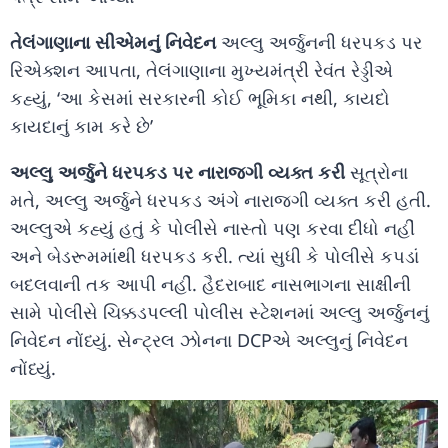
તેલંગાણાના સીએમનું નિવેદન
અલ્લુ અર્જુનની ધરપકડ પર
રિએક્શન આપતા, તેલંગાણાના મુખ્યમંત્રી રેવંત રેડ્ડીએ
કહ્યું, ‘આ કેસમાં સરકારની કોઈ ભૂમિકા નથી, કાયદો
કાયદાનું કામ કરે છે’
અલ્લુ અર્જુને ધરપકડ પર નારાજગી વ્યક્ત કરી
સૂત્રોના
મતે, અલ્લુ અર્જુને ધરપકડ અંગે નારાજગી વ્યક્ત કરી હતી.
અલ્લુએ કહ્યું હતું કે પોલીસે નાસ્તો પણ કરવા દીધો નહીં
અને બેડરૂમમાંથી ધરપકડ કરી. ત્યાં સુધી કે પોલીસે કપડાં
બદલવાની તક આપી નહીં. હૈદરાબાદ નાસભાગના સાક્ષીની
સામે પોલીસે ચિક્કડપલ્લી પોલીસ સ્ટેશનમાં અલ્લુ અર્જુનનું
નિવેદન નોંધ્યું. સેન્ટ્રલ ઝોનના DCPએ અલ્લુનું નિવેદન
નોંધ્યું.