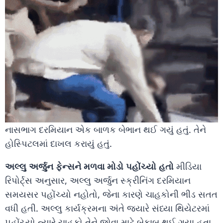
નાસભાગ દરમિયાન એક બાળક બેભાન થઈ ગયું હતું. તેને
હોસ્પિટલમાં દાખલ કરાયું હતું.
અલ્લુ અર્જુન ફેન્સને મળવા મોડો પહોંચ્યો હતો
મીડિયા
રિપોર્ટ્સ અનુસાર, અલ્લુ અર્જુન સ્ક્રીનિંગ દરમિયાન
સમયસર પહોંચ્યો નહોતો, જેના કારણે ચાહકોની ભીડ સતત
વધી હતી. અલ્લુ કાર્યક્રમના અંતે જ્યારે સંધ્યા થિયેટરમાં
પહોંચ્યો ત્યારે ચાહકો તેને જોવા માટે બેકાબૂ થઈ ગયા હતા.