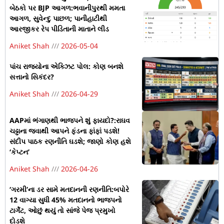
બેઠકો પર BJP આગળ:ભવાનીપુરથી મમતા
આગળ, સુવેન્દુ પાછળ; પાનીહાટીથી
આરજીકર રેપ પીડિતાની માતાને લીડ
Aniket Shah
2026-05-04
પાંચ રાજ્યોના એક્ઝિટ પોલ: કોણ બનશે
સત્તાનો સિકંદર?
Aniket Shah
2026-04-29
AAPમાં ભંગાણથી ભાજપને શું ફાયદો?:રાઘવ
ચઢ્ઢાના જવાથી આપને ફંડના ફાંફાં પડશે!
સંદીપ પાઠક રણનીતિ ઘડશે; જાણો કોણ હશે
‘કેપ્ટન’
Aniket Shah
2026-04-26
‘ગરમી’ના ડર સામે મતદાનની રણનીતિ:બપોરે
12 વાગ્યા સુધી 45% મતદાનનો ભાજપનો
ટાર્ગેટ, ઓછું થયું તો સાંજે પેજ પ્રમુખો
દોડશે