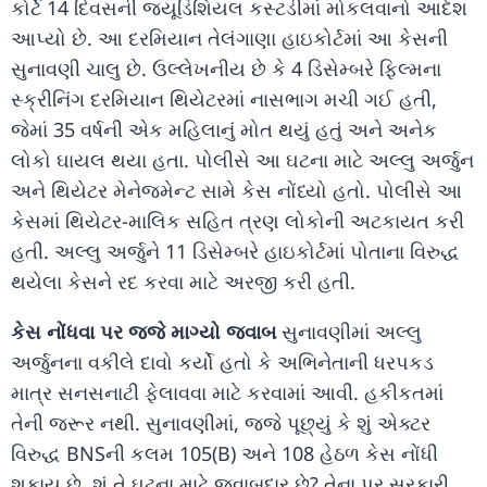
કોર્ટે 14 દિવસની જ્યૂડિશિયલ કસ્ટડીમાં મોકલવાનો આદેશ
આપ્યો છે. આ દરમિયાન તેલંગાણા હાઇકોર્ટમાં આ કેસની
સુનાવણી ચાલુ છે. ઉલ્લેખનીય છે કે 4 ડિસેમ્બરે ફિલ્મના
સ્ક્રીનિંગ દરમિયાન થિયેટરમાં નાસભાગ મચી ગઈ હતી,
જેમાં 35 વર્ષની એક મહિલાનું મોત થયું હતું અને અનેક
લોકો ઘાયલ થયા હતા. પોલીસે આ ઘટના માટે અલ્લુ અર્જુન
અને થિયેટર મેનેજમેન્ટ સામે કેસ નોંધ્યો હતો. પોલીસે આ
કેસમાં થિયેટર-માલિક સહિત ત્રણ લોકોની અટકાયત કરી
હતી. અલ્લુ અર્જુને 11 ડિસેમ્બરે હાઇકોર્ટમાં પોતાના વિરુદ્ધ
થયેલા કેસને રદ કરવા માટે અરજી કરી હતી.
કેસ નોંધવા પર જ્જે માગ્યો જવાબ
સુનાવણીમાં અલ્લુ
અર્જુનના વકીલે દાવો કર્યો હતો કે અભિનેતાની ધરપકડ
માત્ર સનસનાટી ફેલાવવા માટે કરવામાં આવી. હકીકતમાં
તેની જરૂર નથી. સુનાવણીમાં, જ્જે પૂછ્યું કે શું એક્ટર
વિરુદ્ધ BNSની કલમ 105(B) અને 108 હેઠળ કેસ નોંધી
શકાય છે. શું તે ઘટના માટે જવાબદાર છે? તેના પર સરકારી