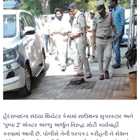
હૈદરાબાદના સંધ્યા થિયેટર કેસમાં સાઉથના સુપરસ્ટાર અને
‘પુષ્પા 2’ એક્ટર અલ્લુ અર્જુન વિરુદ્ધ મોટી કાર્યવાહી
કરવામાં આવી છે. પોલીસે તેની ધરપકડ કરીહતી ને સેશન