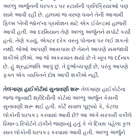
અલ્લુ અર્જુનની ધરપકડ પર સ્ટાર્સની પ્રતિક્રિયાઓ પણ
સામે આવી રહી છે. હાલમાં જ વરુણ ધવને તેની આગામી
ફિલ્મ ‘બેબી જોન’ના પ્રમોશન માટે એક ઈવેન્ટમાં હાજરી
આપી હતી. આ દરમિયાન તેણે અલ્લુ અર્જુનને સપોર્ટ કર્યો
હતો. તેણે કહ્યું, એક્ટર દરેક વસ્તુ પોતાના પર લઈ શકતો
નથી. જેઓ આપણી આસપાસ છે તેમને આપણે સમજાવી
શકીએ છીએ. આ જે અકસ્માત થયો છે તે ખૂબ જ દર્દનાક
છે. હું શ્રદ્ધાંજલિ આપું છું. તે દુર્ભાગ્યપૂર્ણ છે, પરંતુ આપણે
ફક્ત એક વ્યક્તિને દોષ આપી શકીએ નહીં.
તેલંગાણા હાઈકોર્ટમાં સુનાવણી શરૂ
તેલંગાણા હાઈકોર્ટના
જજ જુવ્વાદી શ્રીદેવીની કોર્ટમાં અલ્લુ અર્જુન કેસની
સુનાવણી શરૂ થઈ હતી. કોર્ટે સવાલ પૂછ્યો કે, કેટલા
લોકોની ધરપકડ કરવામાં આવી છે? આ અંગે સરકારી વકીલે
રિમાન્ડ રિપોર્ટને ટાંકીને જણાવ્યું હતું કે બે દિવસ પહેલા કુલ
સાત લોકોની ધરપકડ કરવામાં આવી હતી. અલ્લુ અર્જુને