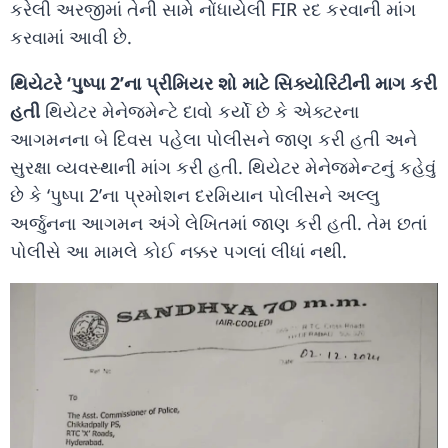
કરેલી અરજીમાં તેની સામે નોંધાયેલી FIR રદ કરવાની માંગ
કરવામાં આવી છે.
થિયેટરે ‘પુષ્પા 2’ના પ્રીમિયર શો માટે સિક્યોરિટીની માગ કરી
હતી
થિયેટર મેનેજમેન્ટે દાવો કર્યો છે કે એક્ટરના
આગમનના બે દિવસ પહેલા પોલીસને જાણ કરી હતી અને
સુરક્ષા વ્યવસ્થાની માંગ કરી હતી. થિયેટર મેનેજમેન્ટનું કહેવું
છે કે ‘પુષ્પા 2’ના પ્રમોશન દરમિયાન પોલીસને અલ્લુ
અર્જુનના આગમન અંગે લેખિતમાં જાણ કરી હતી. તેમ છતાં
પોલીસે આ મામલે કોઈ નક્કર પગલાં લીધાં નથી.