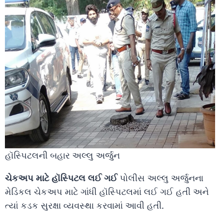
હૉસ્પિટલની બહાર અલ્લુ અર્જુન
ચેકઅપ માટે હૉસ્પિટલ લઈ ગઈ
પોલીસ અલ્લુ અર્જુનના
મેડિકલ ચેકઅપ માટે ગાંધી હૉસ્પિટલમાં લઈ ગઈ હતી અને
ત્યાં કડક સુરક્ષા વ્યવસ્થા કરવામાં આવી હતી.