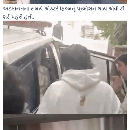
અટકાયતના સમયે એક્ટરે ફિલ્મનું પ્રમોશન થાય એવી ટી-
શર્ટ પહેરી હતી.