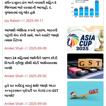
રાઉન્ડ:સુરત-ડાંગ અને નવસારી સહિત 5
જિલ્લામાં ભારે વરસાદની આગાહી, દ.
ગુજરાતમાં વધુ જોર હશે
Jay Rabari
2025-09-11
આજથી એશિયા કપનો પ્રારંભ, ભારતની
પહેલી મેચ કોની સામે, અને ક્યારે? જાણો
તમામ ડિટેલ્સ
Aniket Shah
2025-09-09
ભારત 24 મહિનામાં જર્મનીને પાછળ છોડી
વિશ્વની ત્રીજી સૌથી મોટી અર્થવ્યવસ્થા
બનશે
Aniket Shah
2025-09-05
હવે ઘર ખરીદવું સસ્તું થશે! જાણો અંડર
કન્સ્ટ્રક્શન પ્રોપર્ટી પર કેટલાં ટકા GST
લાગશે?
Aniket Shah
2025-09-04