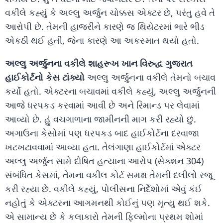
વકીલે કહ્યું કે અલ્લુ અર્જુન ચોક્કસ એક્ટર છે, પરંતુ હવે તે
આરોપી છે. તેમની હાજરીને કારણે જ થિયેટરમાં ભારે ભીડ
એકઠી થઈ હતી, જેના કારણે આ અકસ્માત થયો હતો.
અલ્લુ અર્જુનના વકીલે શાહરૂખ ખાન વિરુદ્ધ ગુજરાત
હાઈકોર્ટનો કેસ ટાંક્યો
અલ્લુ અર્જુનના વકીલે તેમનો બચાવ
કર્યો હતો. એક્ટરના બચાવમાં વકીલે કહ્યું, અલ્લુ અર્જુનની
આજે ધરપકડ કરવામાં આવી છે અને રિમાન્ડ પર લેવામાં
આવ્યો છે. હું વચગાળાના જામીનની માગ કરી રહ્યો છું.
અગાઉના કેસોમાં પણ ધરપકડ બાદ હાઈકોર્ટના દરવાજા
ખટખટાવવામાં આવ્યા હતા. તેલંગાણા હાઈકોર્ટમાં એક્ટર
અલ્લુ અર્જુન સામે દોષિત હત્યાના આરોપ (સેક્શન 304)
સંબંધિત કેસમાં, તેમના વકીલ કોર્ટ સમક્ષ તેમની દલીલો રજૂ
કરી રહ્યા છે. વકીલે કહ્યું, પોલીસના નિર્દેશોમાં એવું કંઈ
નહોતું કે એક્ટરના આગમનથી કોઈનું પણ મૃત્યુ થઈ શકે.
એ સામાન્ય છે કે કલાકારો તેમની ફિલ્મોના પ્રથમ શોમાં