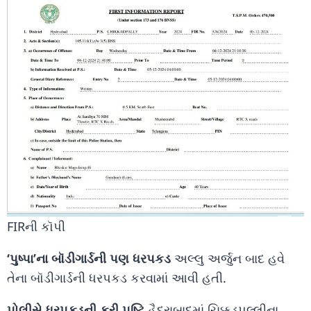
FIRની કૉપી
‘પુષ્પા’ના બૉડીગાર્ડની પણ ધરપકડ
અલ્લુ અર્જુન બાદ હવે
તેના બૉડીગાર્ડની ધરપકડ કરવામાં આવી હતી.
પોલીસે ધરપકડની કરી પુષ્ટિ
હૈદરાબાદમાં ચિક્કડપલ્લીના