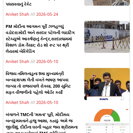
પધરાવવાનું રેકેટ
Aniket Shah
2026-05-24
PM મોદીના આગમન પૂર્વે ઝળહળ્યું
વડોદરા:મોદી અને સરદાર પટેલની લાઇટિંગ
સ્ટેચ્યુએ આકર્ષણનું કેન્દ્ર,સરદારધામમાં
વિશાળ ડોમ તૈયાર; રોડ શો રૂટ પર થ્રી
લેયરમાં બેરિકેડિંગ
Aniket Shah
2026-05-10
વિજય તમિલનાડુના 9મા મુખ્યમંત્રી
બન્યા:શપથ લેતી વખતે ભાષણ આપવા
લાગ્યા તો રાજ્યપાલે રોક્યા, 200 યુનિટ
મફત વીજળીનો પહેલો ઓર્ડર કર્યો
Aniket Shah
2026-05-10
બંગાળને TMCની ‘મમતા’ પૂરી, મોદીમય
બન્યું:મમતાને હજુ આશા, કહ્યું- અમે જ
જીતીશું, દીદીના ઘરની બહાર જય શ્રીરામના