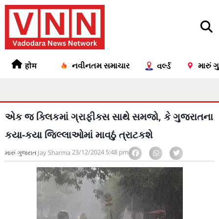
होम
નવીનતમ સમાચાર
મારું 
વર્લ્ડ
એક જ ક્લિકમાં ગ્રાફીક્સ સાથે સમજો, કે ગુજરાતના
કયા-કયા જિલ્લાઓમાં માવઠું ત્રાટકશે
23/12/2024
5:48 pm
મારું ગુજરાત
Jay Sharma