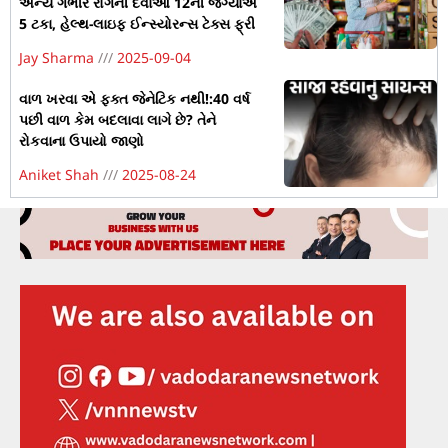
અન્ય ગંભીર રોગની દવાઓ 12ની જગ્યાએ
5 ટકા, હેલ્થ-લાઇફ ઈન્સ્યોરન્સ ટેક્સ ફ્રી
Jay Sharma
2025-09-04
વાળ ખરવા એ ફક્ત જેનેટિક નથી!:40 વર્ષ
પછી વાળ કેમ બદલાવા લાગે છે? તેને
રોકવાના ઉપાયો જાણો
Aniket Shah
2025-08-24