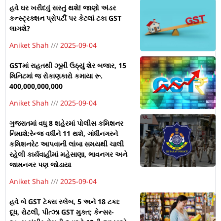
હવે ઘર ખરીદવું સસ્તું થશે! જાણો અંડર
કન્સ્ટ્રક્શન પ્રોપર્ટી પર કેટલાં ટકા GST
લાગશે?
Aniket Shah
2025-09-04
GSTમાં રાહતથી ઝૂમી ઉઠ્યું શેર બજાર, 15
મિનિટમાં જ રોકાણકારો કમાયા રૂ.
400,000,000,000
Aniket Shah
2025-09-04
ગુજરાતમાં વધુ 8 શહેરમાં પોલીસ કમિશનર
નિમાશે:રેન્જ વધીને 11 થશે, ગાંધીનગરને
કમિશનરેટ આપવાની લાંબા સમયથી ચાલી
રહેલી કાર્યવાહીમાં મહેસાણા, ભાવનગર અને
જામનગર પણ જોડાયા
Aniket Shah
2025-09-04
હવે બે GST ટેક્સ સ્લેબ, 5 અને 18 ટકા:
દૂધ, રોટલી, પીત્ઝા GST મુક્ત; કેન્સર-