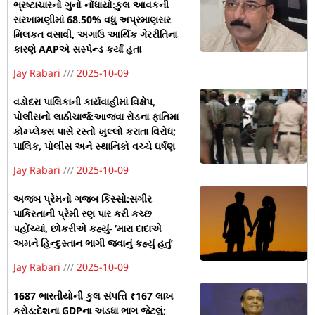
ભ્રષ્ટાચારનો ગુનો નોંધાયો:કુલ આવકની
સરખામણીમાં 68.50% વધુ અપ્રમાણસર
મિલકત વસાવી, અગાઉ આર્થિક ગેરરીતિના
કારણે AAPએ સસ્પેન્ડ કર્યા હતા
Jay Rabari
2025-10-09
વડોદરા પાલિકાની કાર્યવાહીમાં વિક્ષેપ,
પોલીસનો લાઠીચાર્જ:આજવા રોડના ફાતિમા
કોમ્પ્લેક્સ પાસે રસ્તો ખુલ્લો કરાતા વિરોધ;
પાલિક, પોલીસ અને સ્થાનિકો વચ્ચે ઘર્ષણ
Jay Rabari
2025-10-09
અજબ પ્રેમનો ગજબ કિસ્સો:સગીર
પાકિસ્તાની પ્રેમી રણ પાર કરી કચ્છ
પહોંચ્યાં, છોકરીએ કહ્યું- ‘મારા દાદાએ
અમને હિન્દુસ્તાન ભાગી જવાનું કહ્યું હતું’
Jay Rabari
2025-10-09
1687 ભારતીયોની કુલ સંપત્તિ ₹167 લાખ
કરોડ:દેશના GDPના અડધા ભાગ જેટલું;