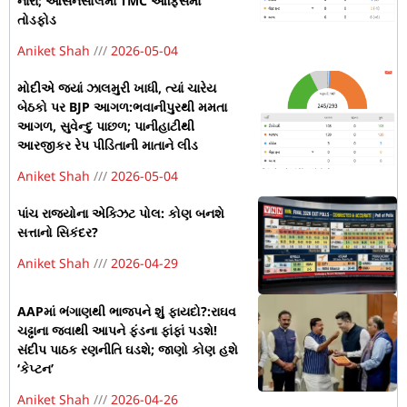
નારા; આસનસોલમાં TMC ઓફિસમાં
તોડફોડ
Aniket Shah
2026-05-04
મોદીએ જ્યાં ઝાલમુરી ખાધી, ત્યાં ચારેય
બેઠકો પર BJP આગળ:ભવાનીપુરથી મમતા
આગળ, સુવેન્દુ પાછળ; પાનીહાટીથી
આરજીકર રેપ પીડિતાની માતાને લીડ
Aniket Shah
2026-05-04
પાંચ રાજ્યોના એક્ઝિટ પોલ: કોણ બનશે
સત્તાનો સિકંદર?
Aniket Shah
2026-04-29
AAPમાં ભંગાણથી ભાજપને શું ફાયદો?:રાઘવ
ચઢ્ઢાના જવાથી આપને ફંડના ફાંફાં પડશે!
સંદીપ પાઠક રણનીતિ ઘડશે; જાણો કોણ હશે
‘કેપ્ટન’
Aniket Shah
2026-04-26