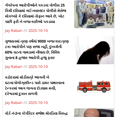
ગેંગરેપના આરોપીઓને પકડવા પોલીસ 25
કિમી દરિયામાં ગઈ:નવાબંદર પોલીસે મેસેજ
મોકલ્યો કે દરિયામાં તોફાન આવે છે, બોટ
પાછી ફરી ને બળાત્કારીઓ પકડાયા
Jay Rabari
2025-10-10
ગુજરાતમાં ત્રણ વર્ષમાં 9000 બળાત્કાર:ત્રણ
ટકા આરોપીને પણ સજા નહીં, દુષ્કર્મની
60% ઘટના ગામડામાં નોંધાય છે, વિવિધ
ગુનાના 8 હજાર આરોપી હજુ ફરાર
Jay Rabari
2025-10-10
વડોદરામાં મોડીરાત્રે આગની બે
ઘટના:પોલોગ્રાઉન્ડ પાસે ડામર પાથરવાના
ટેન્કરમાં આગ લાગતા દોડધામ મચી,
દરેશ્વરમાં દુકાન સળગી
Jay Rabari
2025-10-10
વોર્ડ નં-2ના કોર્પોરેટર રાજેશ મોરડિયા વિરુદ્ધ