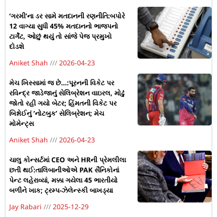
‘ગરમી’ના ડર સામે મતદાનની રણનીતિ:બપોરે
12 વાગ્યા સુધી 45% મતદાનનો ભાજપનો
ટાર્ગેટ, ઓછું થયું તો સાંજે પેજ પ્રમુખો
દોડશે
Aniket Shah
2026-04-23
મેચ ખિસ્સામાં જ છે…:પૂરનની વિકેટ પર
રવિન્દ્ર જાડેજાનું સેલિબ્રેશન વાઇરલ, મોઢું
જોતો રહી ગયો બેટર; હિંમતની વિકેટ પર
બિશ્નોઈનું ‘નોટબુક’ સેલિબ્રેશન; મેચ
મોમેન્ટ્સ
Aniket Shah
2026-04-23
ચાલુ કોન્સર્ટમાં CEO અને HRની પ્રેમલીલા
છતી થઈ:તાલિબાનીઓએ PAK સૈનિકોનાં
પેન્ટ લહેરાવ્યાં, મક્કા ગયેલા 45 ભારતીયો
બળીને ખાક; ટ્રમ્પ-ઝેલેન્સ્કી બાખડ્યા
Jay Rabari
2025-12-29