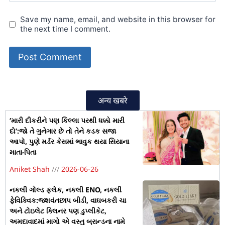
Save my name, email, and website in this browser for
the next time I comment.
अन्य खबरे
‘મારી દીકરીને પણ કિલ્લા પરથી ધક્કો મારી
દો’:જો તે ગુનેગાર છે તો તેને કડક સજા
આપો, પુણે મર્ડર કેસમાં ભાવુક થયા સિયાના
માતા-પિતા
Aniket Shah
2026-06-26
નકલી ગોલ્ડ ફ્લેક, નકલી ENO, નકલી
ફેવિક્વિક:જશવંતછાપ બીડી, વાઘબકરી ચા
અને ટોઇલેટ ક્લિનર પણ ડુપ્લીકેટ,
અમદાવાદમાં માગો એ વસ્તુ બ્રાન્ડના નામે