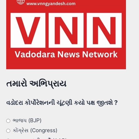
તમારો અભિપ્રાય
વડોદરા કોર્પોરેશનની ચૂંટણી કયો પક્ષ જીતશે ?
ભાજપ (BJP)
કોંગ્રેસ (Congress)