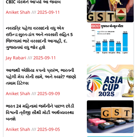
CBIC ચેરમેને આપ્યો આ જવાબ
Aniket Shah
2025-09-11
નવરાત્રિ પહેલા વરસાદનો વધુ એક
રાઉન્ડ:સુરત-ડાંગ અને નવસારી સહિત 5
જિલ્લામાં ભારે વરસાદની આગાહી, દ.
ગુજરાતમાં વધુ જોર હશે
Jay Rabari
2025-09-11
આજથી એશિયા કપનો પ્રારંભ, ભારતની
પહેલી મેચ કોની સામે, અને ક્યારે? જાણો
તમામ ડિટેલ્સ
Aniket Shah
2025-09-09
ભારત 24 મહિનામાં જર્મનીને પાછળ છોડી
વિશ્વની ત્રીજી સૌથી મોટી અર્થવ્યવસ્થા
બનશે
Aniket Shah
2025-09-05