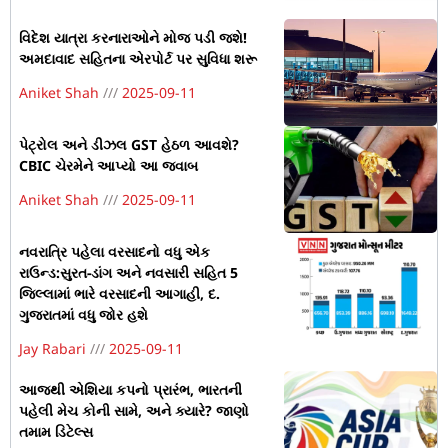
વિદેશ યાત્રા કરનારાઓને મોજ પડી જશે!
અમદાવાદ સહિતના એરપોર્ટ પર સુવિધા શરૂ
Aniket Shah
2025-09-11
પેટ્રોલ અને ડીઝલ GST હેઠળ આવશે?
CBIC ચેરમેને આપ્યો આ જવાબ
Aniket Shah
2025-09-11
નવરાત્રિ પહેલા વરસાદનો વધુ એક
રાઉન્ડ:સુરત-ડાંગ અને નવસારી સહિત 5
જિલ્લામાં ભારે વરસાદની આગાહી, દ.
ગુજરાતમાં વધુ જોર હશે
Jay Rabari
2025-09-11
આજથી એશિયા કપનો પ્રારંભ, ભારતની
પહેલી મેચ કોની સામે, અને ક્યારે? જાણો
તમામ ડિટેલ્સ