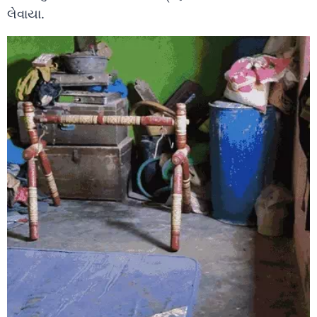
લેવાયા.