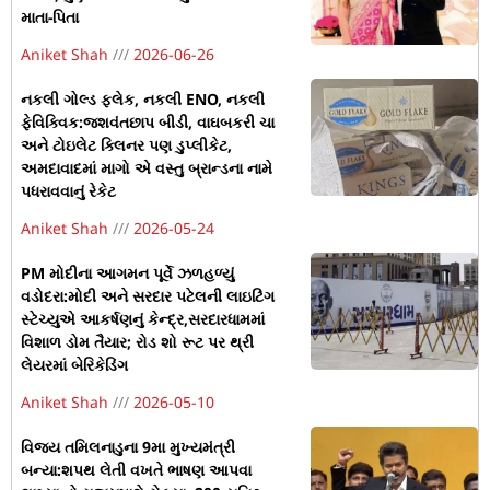
માતા-પિતા
Aniket Shah
2026-06-26
નકલી ગોલ્ડ ફ્લેક, નકલી ENO, નકલી
ફેવિક્વિક:જશવંતછાપ બીડી, વાઘબકરી ચા
અને ટોઇલેટ ક્લિનર પણ ડુપ્લીકેટ,
અમદાવાદમાં માગો એ વસ્તુ બ્રાન્ડના નામે
પધરાવવાનું રેકેટ
Aniket Shah
2026-05-24
PM મોદીના આગમન પૂર્વે ઝળહળ્યું
વડોદરા:મોદી અને સરદાર પટેલની લાઇટિંગ
સ્ટેચ્યુએ આકર્ષણનું કેન્દ્ર,સરદારધામમાં
વિશાળ ડોમ તૈયાર; રોડ શો રૂટ પર થ્રી
લેયરમાં બેરિકેડિંગ
Aniket Shah
2026-05-10
વિજય તમિલનાડુના 9મા મુખ્યમંત્રી
બન્યા:શપથ લેતી વખતે ભાષણ આપવા