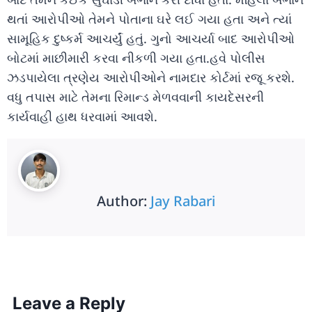
થતાં આરોપીઓ તેમને પોતાના ઘરે લઈ ગયા હતા અને ત્યાં
સામૂહિક દુષ્કર્મ આચર્યું હતું. ગુનો આચર્યા બાદ આરોપીઓ
બોટમાં માછીમારી કરવા નીકળી ગયા હતા.હવે પોલીસ
ઝડપાયેલા ત્રણેય આરોપીઓને નામદાર કોર્ટમાં રજૂ કરશે.
વધુ તપાસ માટે તેમના રિમાન્ડ મેળવવાની કાયદેસરની
કાર્યવાહી હાથ ધરવામાં આવશે.
Author:
Jay Rabari
Leave a Reply