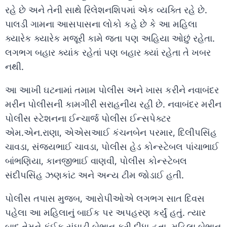
રહે છે અને તેની સાથે રિલેશનશિપમાં એક વ્યક્તિ રહે છે.
પાલડી ગામના આસપાસના લોકો કહે છે કે આ મહિલા
ક્યારેક ક્યારેક મજૂરી કામે જતા પણ અહિયા ઓછું રહેતા.
લગભગ બહાર ક્યાંક રહેતાં પણ બહાર ક્યાં રહેતા તે ખબર
નથી.
આ આખી ઘટનામાં તમામ પોલીસ અને ખાસ કરીને નવાબંદર
મરીન પોલીસની કામગીરી સરાહનીય રહી છે. નવાબંદર મરીન
પોલીસ સ્ટેશનના ઈન્ચાર્જ પોલીસ ઈન્સપેક્ટર
એમ.એન.રાણા, એએસઆઈ કંચનબેન પરમાર, દિલીપસિંહ
ચાવડા, સંજયભાઈ ચાવડા, પોલીસ હેડ કોન્સ્ટેબલ પાંચાભાઈ
બાંભણિયા, કાનજીભાઈ વાણવી, પોલીસ કોન્સ્ટેબલ
સંદીપસિંહ ઝણકાંટ અને અન્ય ટીમ જોડાઈ હતી.
પોલીસ તપાસ મુજબ, આરોપીઓએ લગભગ સાત દિવસ
પહેલા આ મહિલાનું બાઈક પર અપહરણ કર્યું હતું. ત્યાર
બાદ તેમને કંઈક સુંઘાડી બેભાન કરી દીધા હતા. મહિલા બેભાન