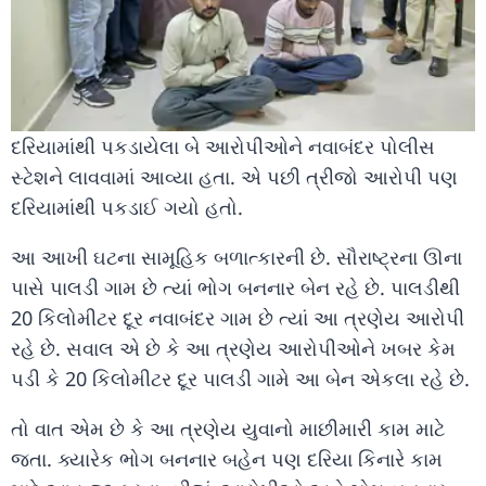
દરિયામાંથી પકડાયેલા બે આરોપીઓને નવાબંદર પોલીસ
સ્ટેશને લાવવામાં આવ્યા હતા. એ પછી ત્રીજો આરોપી પણ
દરિયામાંથી પકડાઈ ગયો હતો.
આ આખી ઘટના સામૂહિક બળાત્કારની છે. સૌરાષ્ટ્રના ઊના
પાસે પાલડી ગામ છે ત્યાં ભોગ બનનાર બેન રહે છે. પાલડીથી
20 કિલોમીટર દૂર નવાબંદર ગામ છે ત્યાં આ ત્રણેય આરોપી
રહે છે. સવાલ એ છે કે આ ત્રણેય આરોપીઓને ખબર કેમ
પડી કે 20 કિલોમીટર દૂર પાલડી ગામે આ બેન એકલા રહે છે.
તો વાત એમ છે કે આ ત્રણેય યુવાનો માછીમારી કામ માટે
જતા. ક્યારેક ભોગ બનનાર બહેન પણ દરિયા કિનારે કામ