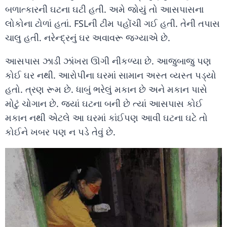
બળાત્કારની ઘટના ઘટી હતી. અમે જોયું તો આસપાસના
લોકોના ટોળાં હતાં. FSLની ટીમ પહોંચી ગઈ હતી. તેની તપાસ
ચાલુ હતી. નરેન્દ્રનું ઘર અવાવરૂ જગ્યાએ છે.
આસપાસ ઝાડી ઝાંખરા ઊગી નીકળ્યા છે. આજુબાજુ પણ
કોઈ ઘર નથી. આરોપીના ઘરમાં સામાન અસ્ત વ્યસ્ત પડ્યો
હતો. ત્રણ રૂમ છે. ધાબું ભરેલું મકાન છે અને મકાન પાસે
મોટું ચોગાન છે. જ્યાં ઘટના બની છે ત્યાં આસપાસ કોઈ
મકાન નથી એટલે આ ઘરમાં કાંઈપણ આવી ઘટના ઘટે તો
કોઈને ખબર પણ ન પડે તેવું છે.