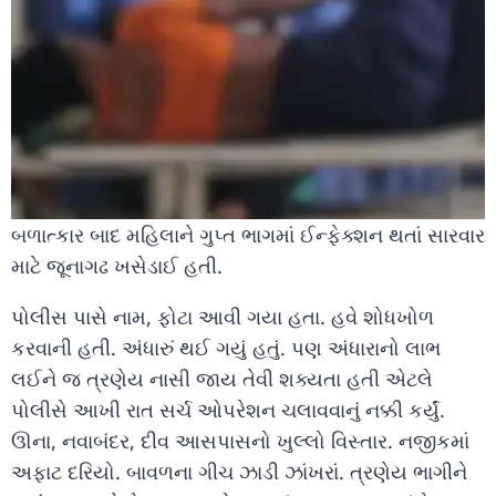
બળાત્કાર બાદ મહિલાને ગુપ્ત ભાગમાં ઈન્ફેક્શન થતાં સારવાર
માટે જૂનાગઢ ખસેડાઈ હતી.
પોલીસ પાસે નામ, ફોટા આવી ગયા હતા. હવે શોધખોળ
કરવાની હતી. અંધારું થઈ ગયું હતું. પણ અંધારાનો લાભ
લઈને જ ત્રણેય નાસી જાય તેવી શક્યતા હતી એટલે
પોલીસે આખી રાત સર્ચ ઓપરેશન ચલાવવાનું નક્કી કર્યું.
ઊના, નવાબંદર, દીવ આસપાસનો ખુલ્લો વિસ્તાર. નજીકમાં
અફાટ દરિયો. બાવળના ગીચ ઝાડી ઝાંખરાં. ત્રણેય ભાગીને