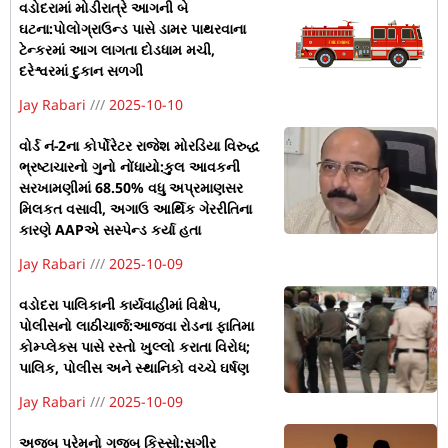
વડોદરામાં મોડીરાત્રે આગની બે
ઘટના:પોલોગ્રાઉન્ડ પાસે ડામર પાથરવાના
ટેન્કરમાં આગ લાગતા દોડધામ મચી,
દરેશ્વરમાં દુકાન સળગી
Jay Rabari
2025-10-10
વોર્ડ નં-2ના કોર્પોરેટર રાજેશ મોરડિયા વિરુદ્ધ
ભ્રષ્ટાચારનો ગુનો નોંધાયો:કુલ આવકની
સરખામણીમાં 68.50% વધુ અપ્રમાણસર
મિલકત વસાવી, અગાઉ આર્થિક ગેરરીતિના
કારણે AAPએ સસ્પેન્ડ કર્યા હતા
Jay Rabari
2025-10-09
વડોદરા પાલિકાની કાર્યવાહીમાં વિક્ષેપ,
પોલીસનો લાઠીચાર્જ:આજવા રોડના ફાતિમા
કોમ્પ્લેક્સ પાસે રસ્તો ખુલ્લો કરાતા વિરોધ;
પાલિક, પોલીસ અને સ્થાનિકો વચ્ચે ઘર્ષણ
Jay Rabari
2025-10-09
અજબ પ્રેમનો ગજબ કિસ્સો:સગીર