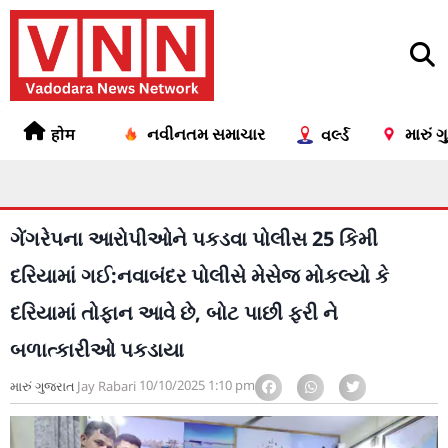
होम
નવીનતમ સમાચાર
મારું 
વર્લ્ડ
ગેંગરેપના આરોપીઓને પકડવા પોલીસ 25 કિમી
દરિયામાં ગઈ:નવાબંદર પોલીસે મેસેજ મોકલ્યો કે
દરિયામાં તોફાન આવે છે, બોટ પાછી ફરી ને
બળાત્કારીઓ પકડાયા
10/10/2025
1:10 pm
મારું ગુજરાત
Jay Rabari