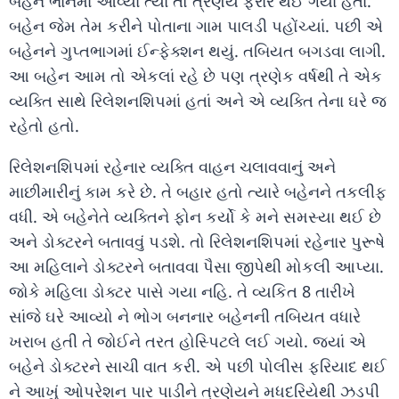
બહેન ભાનમાં આવ્યા ત્યાં તો ત્રણેય ફરાર થઈ ગયા હતા.
બહેન જેમ તેમ કરીને પોતાના ગામ પાલડી પહોંચ્યાં. પછી એ
બહેનને ગુપ્તભાગમાં ઈન્ફેક્શન થયું. તબિયત બગડવા લાગી.
આ બહેન આમ તો એકલાં રહે છે પણ ત્રણેક વર્ષથી તે એક
વ્યક્તિ સાથે રિલેશનશિપમાં હતાં અને એ વ્યક્તિ તેના ઘરે જ
રહેતો હતો.
રિલેશનશિપમાં રહેનાર વ્યક્તિ વાહન ચલાવવાનું અને
માછીમારીનું કામ કરે છે. તે બહાર હતો ત્યારે બહેનને તકલીફ
વધી. એ બહેનેતે વ્યક્તિને ફોન કર્યો કે મને સમસ્યા થઈ છે
અને ડોક્ટરને બતાવવું પડશે. તો રિલેશનશિપમાં રહેનાર પુરૂષે
આ મહિલાને ડોક્ટરને બતાવવા પૈસા જીપેથી મોકલી આપ્યા.
જોકે મહિલા ડોક્ટર પાસે ગયા નહિ. તે વ્યકિત 8 તારીખે
સાંજે ઘરે આવ્યો ને ભોગ બનનાર બહેનની તબિયત વધારે
ખરાબ હતી તે જોઈને તરત હોસ્પિટલે લઈ ગયો. જ્યાં એ
બહેને ડોક્ટરને સાચી વાત કરી. એ પછી પોલીસ ફરિયાદ થઈ
ને આખું ઓપરેશન પાર પાડીને ત્રણેયને મધદરિયેથી ઝડપી