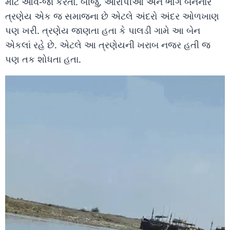
માટે આવ-જા કરતા. બીજું, આરોપીઓ અને ભોગ બનનાર
ત્રણેય એક જ સમાજના છે એટલે અંદરો અંદર ઓળખાણ
પણ ખરી. ત્રણેય જાણતા હતા કે પાલડી ગામે આ બેન
એકલાં રહે છે. એટલે આ ત્રણેયની ખરાબ નજર હતી જ
પણ તક શોધતા હતા.