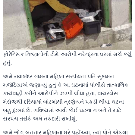
ફોરેન્સિક નિષ્ણાતોની ટીમે આરોપી નરેન્દ્રના ઘરમાં સર્ચ કર્યું
હતું.
અમે નવાબંદર ગામના મહિલા સરપંચના પતિ સુભમન
મજેઠિયાએ જણાવ્યું હતું કે આ ઘટનામાં પોલીસે તાત્કાલિક
કાર્યવાહી કરીને આરોપીને ઝડપી લીધા હતા. વાયરલેસ
મેસેજથી દરિયામાં બોટમાંથી ત્રણેયને પકડી લીધા. ઘટના
બહુ દુ:ખદ છે. ભવિષ્યમાં આવી કોઈ ઘટના ન બને તે માટે
સરપંચ તરીકે અમે તકેદારી રાખીશું.
અમે ભોગ બનનાર મહિલાના ઘરે પહોંચ્યા. ત્યાં પોતે એકલા