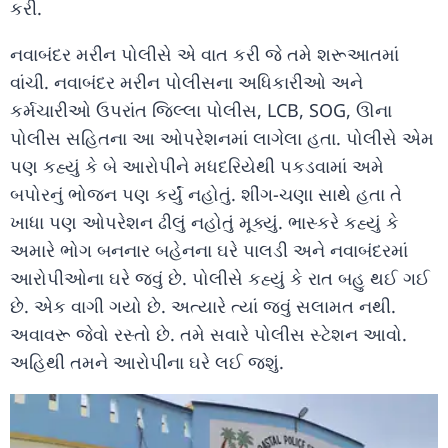
કરી.
નવાબંદર મરીન પોલીસે એ વાત કરી જે તમે શરૂઆતમાં
વાંચી. નવાબંદર મરીન પોલીસના અધિકારીઓ અને
કર્મચારીઓ ઉપરાંત જિલ્લા પોલીસ, LCB, SOG, ઊના
પોલીસ સહિતના આ ઓપરેશનમાં લાગેલા હતા. પોલીસે એમ
પણ કહ્યું કે બે આરોપીને મધદરિયેથી પકડવામાં અમે
બપોરનું ભોજન પણ કર્યું નહોતું. શીંગ-ચણા સાથે હતા તે
ખાધા પણ ઓપરેશન ઢીલું નહોતું મૂક્યું. ભાસ્કરે કહ્યું કે
અમારે ભોગ બનનાર બહેનના ઘરે પાલડી અને નવાબંદરમાં
આરોપીઓના ઘરે જવું છે. પોલીસે કહ્યું કે રાત બહુ થઈ ગઈ
છે. એક વાગી ગયો છે. અત્યારે ત્યાં જવું સલામત નથી.
અવાવરૂ જેવો રસ્તો છે. તમે સવારે પોલીસ સ્ટેશન આવો.
અહિથી તમને આરોપીના ઘરે લઈ જશું.