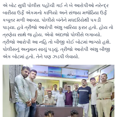
એ બોટ સુધી પોલીસ પહોંચી ગઈ ને બે આરોપીઓ નરેન્દ્ર
બારીયા ઉર્ફે એકમનો કાળિયો અને સંજય મજેઠિયા ઉર્ફે
કબૂતર મળી આવ્યા. પોલીસે બંનેને મધદરિયેથી પકડી
પાડ્યા. હવે ત્રીજો આરોપી અંશુ બારિયા ફરાર હતો. હોય તો
ત્રણેય સાથે જ હોય. એવો અંદાજો પોલીસે લગાવ્યો.
ત્રીજો આરોપી આ નહિ તો બીજી કોઈ બોટમાં ભાગ્યો હશે.
પોલીસનું અનુમાન સાચું પડ્યું. ત્રીજો આરોપી અંશુ બીજી
એક બોટમાં હતો. તેને પણ ઝડપી લેવાયો.