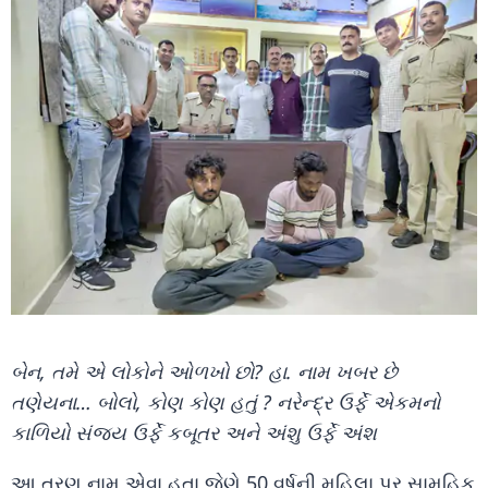
બેન, તમે એ લોકોને ઓળખો છો? હા. નામ ખબર છે
તણેયના… બોલો, કોણ કોણ હતું ? નરેન્દ્ર ઉર્ફે એકમનો
કાળિયો સંજય ઉર્ફે કબૂતર અને અંશુ ઉર્ફે અંશ
આ ત્રણ નામ એવા હતા જેણે 50 વર્ષની મહિલા પર સામૂહિક