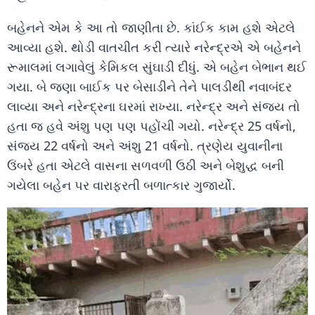
બહેનને એમ કે આ તો જાણીતા છે. કાંઈક કામ હશે એટલે
આવ્યા હશે. થોડી વાતચીત કરી ત્યારે નરેન્દ્રએ એ બહેનને
રૂમાલમાં લગાવેલું કેમિકલ સુંઘાડી દીધું. એ બહેન બેભાન થઈ
ગયા. બે જણા બાઈક પર બેસાડીને તેને પાલડીથી નવાબંદર
લાવ્યા અને નરેન્દ્રના ઘરમાં રાખ્યા. નરેન્દ્ર અને સંજય તો
હતા જ હવે અંશુ પણ પણ પહોંચી ગયો. નરેન્દ્ર 25 વર્ષનો,
સંજય 22 વર્ષનો અને અંશુ 21 વર્ષનો. ત્રણેય યુવાનીના
ઉંબરે હતા એટલે વાસના સળવળી ઉઠી અને બેશુદ્ધ બની
ગયેલા બહેન પર વારાફરતી બળાત્કાર ગુજાર્યો.