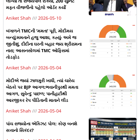
લાગ્યા તો રાજ્યપાલે રોક્યા, 200 યુનિટ
મફત વીજળીનો પહેલો ઓર્ડર કર્યો
Aniket Shah
2026-05-10
બંગાળને TMCની ‘મમતા’ પૂરી, મોદીમય
બન્યું:મમતાને હજુ આશા, કહ્યું- અમે જ
જીતીશું, દીદીના ઘરની બહાર જય શ્રીરામના
નારા; આસનસોલમાં TMC ઓફિસમાં
તોડફોડ
Aniket Shah
2026-05-04
મોદીએ જ્યાં ઝાલમુરી ખાધી, ત્યાં ચારેય
બેઠકો પર BJP આગળ:ભવાનીપુરથી મમતા
આગળ, સુવેન્દુ પાછળ; પાનીહાટીથી
આરજીકર રેપ પીડિતાની માતાને લીડ
Aniket Shah
2026-05-04
પાંચ રાજ્યોના એક્ઝિટ પોલ: કોણ બનશે
સત્તાનો સિકંદર?