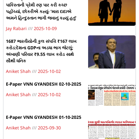
પાકિસ્તાની પ્રેમી રણ પાર કરી કચ્છ
પહોંચ્યાં, છોકરીએ કહ્યું- ‘મારા દાદાએ
અમને હિન્દુસ્તાન ભાગી જવાનું કહ્યું હતું’
Jay Rabari
2025-10-09
1687 ભારતીયોની કુલ સંપત્તિ ₹167 લાખ
કરોડ:દેશના GDPના અડધા ભાગ જેટલું;
અંબાણી પરિવાર ₹9.55 લાખ કરોડ સાથે
સૌથી ધનિક
Aniket Shah
2025-10-02
E-Paper VNN GYANDESH 02-10-2025
Aniket Shah
2025-10-02
E-Paper VNN GYANDESH 01-10-2025
Aniket Shah
2025-09-30