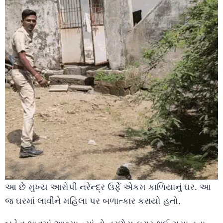
આ છે મુખ્ય આરોપી નરેન્દ્ર ઉર્ફે એકમ કાળિયાનું ઘર. આ
જ ઘરમાં લાવીને મહિલા પર બળાત્કાર કરાયો હતો.