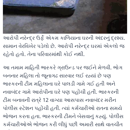
આરોપી નરેન્દ્ર ઉર્ફે એકમ કાળિયાના ઘરની અંદરનું દ્રશ્ય.
સામાન વેરવિખેર પડેલો છે. આરોપી નરેન્દ્ર ઘરમાં એકલો જ
રહેતો હતો. તેના પરિવારમાંથી કોઈ નથી.
આ તમામ માહિતી ભાસ્કરે ગ્રાઉન્ડ પર જઈને મેળવી. ભોગ
બનનાર મહિલા તો જૂનાગઢ સારવાર લઈ રહ્યાં છે પણ
ભાસ્કરની ટીમ મહિલાના ઘરે પાલડી ગામે ગઈ હતી અને
નવાબંદર ગામે આરોપીના ઘરે પણ પહોંચી હતી. ભાસ્કરની
ટીમ બનાવની રાત્રે 12 વાગ્યા આસપાસ નવાબંદર મરીન
પોલીસ સ્ટેશન પહોંચી હતી. ત્યાં કર્મચારીઓ રાતના સમયે
ભોજન કરતા હતા. ભાસ્કરની ટીમને બેસવાનું કહ્યું. પોલીસ
કર્મચારીઓએ ભોજન કરી લીધું પછી અમારી સાથે વાતચીત