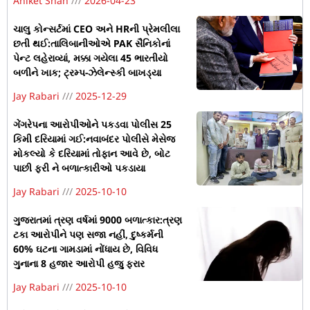
Aniket Shah
2026-04-23
ચાલુ કોન્સર્ટમાં CEO અને HRની પ્રેમલીલા
છતી થઈ:તાલિબાનીઓએ PAK સૈનિકોનાં
પેન્ટ લહેરાવ્યાં, મક્કા ગયેલા 45 ભારતીયો
બળીને ખાક; ટ્રમ્પ-ઝેલેન્સ્કી બાખડ્યા
Jay Rabari
2025-12-29
ગેંગરેપના આરોપીઓને પકડવા પોલીસ 25
કિમી દરિયામાં ગઈ:નવાબંદર પોલીસે મેસેજ
મોકલ્યો કે દરિયામાં તોફાન આવે છે, બોટ
પાછી ફરી ને બળાત્કારીઓ પકડાયા
Jay Rabari
2025-10-10
ગુજરાતમાં ત્રણ વર્ષમાં 9000 બળાત્કાર:ત્રણ
ટકા આરોપીને પણ સજા નહીં, દુષ્કર્મની
60% ઘટના ગામડામાં નોંધાય છે, વિવિધ
ગુનાના 8 હજાર આરોપી હજુ ફરાર
Jay Rabari
2025-10-10