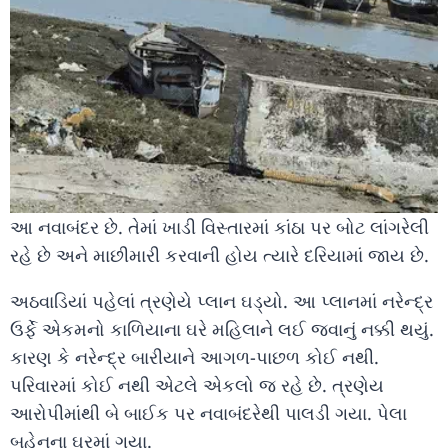
આ નવાબંદર છે. તેમાં ખાડી વિસ્તારમાં કાંઠા પર બોટ લાંગરેલી
રહે છે અને માછીમારી કરવાની હોય ત્યારે દરિયામાં જાય છે.
અઠવાડિયાં પહેલાં ત્રણેયે પ્લાન ઘડ્યો. આ પ્લાનમાં નરેન્દ્ર
ઉર્ફે એકમનો કાળિયાના ઘરે મહિલાને લઈ જવાનું નક્કી થયું.
કારણ કે નરેન્દ્ર બારીયાને આગળ-પાછળ કોઈ નથી.
પરિવારમાં કોઈ નથી એટલે એકલો જ રહે છે. ત્રણેય
આરોપીમાંથી બે બાઈક પર નવાબંદરેથી પાલડી ગયા. પેલા
બહેનના ઘરમાં ગયા.