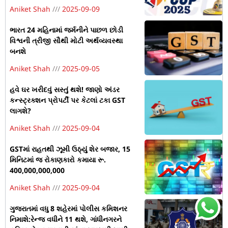
Aniket Shah
2025-09-09
ભારત 24 મહિનામાં જર્મનીને પાછળ છોડી
વિશ્વની ત્રીજી સૌથી મોટી અર્થવ્યવસ્થા
બનશે
Aniket Shah
2025-09-05
હવે ઘર ખરીદવું સસ્તું થશે! જાણો અંડર
કન્સ્ટ્રક્શન પ્રોપર્ટી પર કેટલાં ટકા GST
લાગશે?
Aniket Shah
2025-09-04
GSTમાં રાહતથી ઝૂમી ઉઠ્યું શેર બજાર, 15
મિનિટમાં જ રોકાણકારો કમાયા રૂ.
400,000,000,000
Aniket Shah
2025-09-04
ગુજરાતમાં વધુ 8 શહેરમાં પોલીસ કમિશનર
નિમાશે:રેન્જ વધીને 11 થશે, ગાંધીનગરને