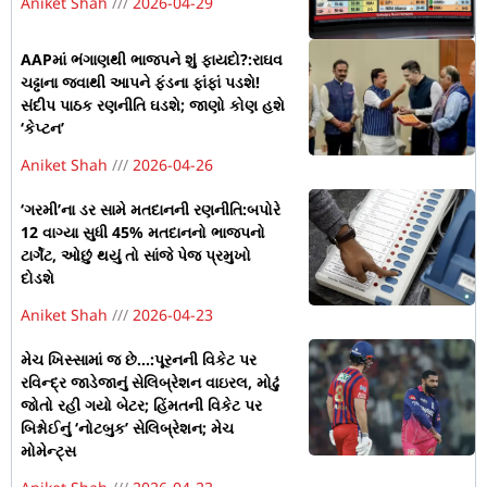
Aniket Shah
2026-04-29
AAPમાં ભંગાણથી ભાજપને શું ફાયદો?:રાઘવ
ચઢ્ઢાના જવાથી આપને ફંડના ફાંફાં પડશે!
સંદીપ પાઠક રણનીતિ ઘડશે; જાણો કોણ હશે
‘કેપ્ટન’
Aniket Shah
2026-04-26
‘ગરમી’ના ડર સામે મતદાનની રણનીતિ:બપોરે
12 વાગ્યા સુધી 45% મતદાનનો ભાજપનો
ટાર્ગેટ, ઓછું થયું તો સાંજે પેજ પ્રમુખો
દોડશે
Aniket Shah
2026-04-23
મેચ ખિસ્સામાં જ છે…:પૂરનની વિકેટ પર
રવિન્દ્ર જાડેજાનું સેલિબ્રેશન વાઇરલ, મોઢું
જોતો રહી ગયો બેટર; હિંમતની વિકેટ પર
બિશ્નોઈનું ‘નોટબુક’ સેલિબ્રેશન; મેચ
મોમેન્ટ્સ