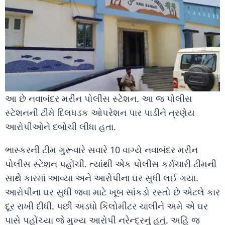
આ છે નવાબંદર મરીન પોલીસ સ્ટેશન. આ જ પોલીસ
સ્ટેશનની ટીમે દિલધડક ઓપરેશન પાર પાડીને ત્રણેય
આરોપીઓને દબોચી લીધા હતા.
ભાસ્કરની ટીમ ગુરૂવારે સવારે 10 વાગ્યે નવાબંદર મરીન
પોલીસ સ્ટેશન પહોંચી. ત્યાંથી એક પોલીસ કર્મચારી ટીમની
સાથે કારમાં આવ્યા અને આરોપીના ઘર સુધી લઈ ગયા.
આરોપીના ઘર સુધી જવા માટે ખૂબ સાંકડો રસ્તો છે એટલે કાર
દૂર રાખી દીધી. પછી અડધો કિલોમીટર ચાલીને અમે એ ઘર
પાસે પહોંચ્યા જે મુખ્ય આરોપી નરેન્દ્રનું હતું. અહિં જ