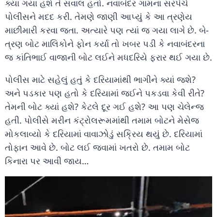
ક્યાં ગયા હશે તે સવાલ હતો. નવાબંદર ગામના સરપંચે
પોલીસને મદદ કરી. તેમણે જાણી આપ્યું કે આ ત્રણેય
માછીમારી કરવા જતા. અત્યારે પણ ત્યાં જ ગયા લાગે છે. બે-
ત્રણ બોટ માલિકોને ફોન કર્યા તો ખબર પડી કે નવાબંદરના
જ કાંતિભાઈ વાજાની બોટ લઈને મધદરિયે ફરાર થઈ ગયા છે.
પોલીસ માટે સહેલું હતું કે દરિયામાંથી ભાગીને ક્યાં જશે?
અને પડકાર પણ હતો કે દરિયામાં જઈને પકડવા કેવી રીતે?
તેમની બોટ ક્યાં હશે? કેટલે દૂર ગઈ હશે? આ પણ ચેલેન્જ
હતી. પોલીસે મરીન કંટ્રોલરૂમમાંથી તમામ બોટને મેસેજ
મોકલાવ્યો કે દરિયામાં વાવાઝોડું સક્રિય થયું છે. દરિયામાં
તોફાન આવે છે. બોટ લઈ જવામાં ખતરો છે. તમામ બોટ
કિનારા પર આવી જાય…