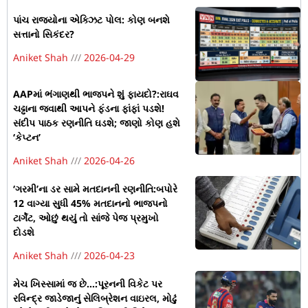
પાંચ રાજ્યોના એક્ઝિટ પોલ: કોણ બનશે
સત્તાનો સિકંદર?
Aniket Shah
2026-04-29
AAPમાં ભંગાણથી ભાજપને શું ફાયદો?:રાઘવ
ચઢ્ઢાના જવાથી આપને ફંડના ફાંફાં પડશે!
સંદીપ પાઠક રણનીતિ ઘડશે; જાણો કોણ હશે
‘કેપ્ટન’
Aniket Shah
2026-04-26
‘ગરમી’ના ડર સામે મતદાનની રણનીતિ:બપોરે
12 વાગ્યા સુધી 45% મતદાનનો ભાજપનો
ટાર્ગેટ, ઓછું થયું તો સાંજે પેજ પ્રમુખો
દોડશે
Aniket Shah
2026-04-23
મેચ ખિસ્સામાં જ છે…:પૂરનની વિકેટ પર
રવિન્દ્ર જાડેજાનું સેલિબ્રેશન વાઇરલ, મોઢું