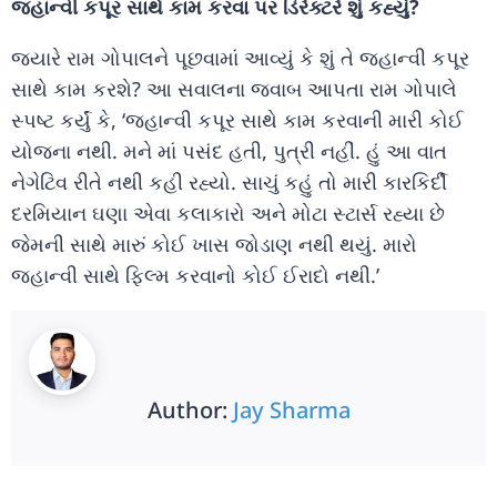
જ્હાન્વી કપૂર સાથે કામ કરવા પર ડિરેક્ટરે શું કહ્યું?
જ્યારે રામ ગોપાલને પૂછવામાં આવ્યું કે શું તે જ્હાન્વી કપૂર
સાથે કામ કરશે? આ સવાલના જવાબ આપતા રામ ગોપાલે
સ્પષ્ટ કર્યું કે, ‘જ્હાન્વી કપૂર સાથે કામ કરવાની મારી કોઈ
યોજના નથી. મને માં પસંદ હતી, પુત્રી નહીં. હું આ વાત
નેગેટિવ રીતે નથી કહી રહ્યો. સાચું કહું તો મારી કારકિર્દી
દરમિયાન ઘણા એવા કલાકારો અને મોટા સ્ટાર્સ રહ્યા છે
જેમની સાથે મારું કોઈ ખાસ જોડાણ નથી થયું. મારો
જ્હાન્વી સાથે ફિલ્મ કરવાનો કોઈ ઈરાદો નથી.’
Author:
Jay Sharma