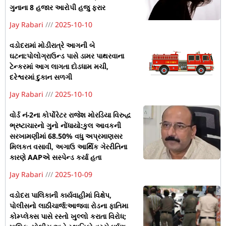
ગુનાના 8 હજાર આરોપી હજુ ફરાર
Jay Rabari
2025-10-10
વડોદરામાં મોડીરાત્રે આગની બે
ઘટના:પોલોગ્રાઉન્ડ પાસે ડામર પાથરવાના
ટેન્કરમાં આગ લાગતા દોડધામ મચી,
દરેશ્વરમાં દુકાન સળગી
Jay Rabari
2025-10-10
વોર્ડ નં-2ના કોર્પોરેટર રાજેશ મોરડિયા વિરુદ્ધ
ભ્રષ્ટાચારનો ગુનો નોંધાયો:કુલ આવકની
સરખામણીમાં 68.50% વધુ અપ્રમાણસર
મિલકત વસાવી, અગાઉ આર્થિક ગેરરીતિના
કારણે AAPએ સસ્પેન્ડ કર્યા હતા
Jay Rabari
2025-10-09
વડોદરા પાલિકાની કાર્યવાહીમાં વિક્ષેપ,
પોલીસનો લાઠીચાર્જ:આજવા રોડના ફાતિમા
કોમ્પ્લેક્સ પાસે રસ્તો ખુલ્લો કરાતા વિરોધ;