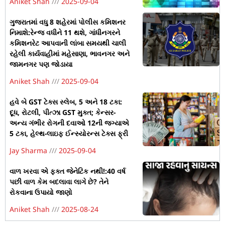
Aniket Shah
2025-09-04
ગુજરાતમાં વધુ 8 શહેરમાં પોલીસ કમિશનર
નિમાશે:રેન્જ વધીને 11 થશે, ગાંધીનગરને
કમિશનરેટ આપવાની લાંબા સમયથી ચાલી
રહેલી કાર્યવાહીમાં મહેસાણા, ભાવનગર અને
જામનગર પણ જોડાયા
Aniket Shah
2025-09-04
હવે બે GST ટેક્સ સ્લેબ, 5 અને 18 ટકા:
દૂધ, રોટલી, પીત્ઝા GST મુક્ત; કેન્સર-
અન્ય ગંભીર રોગની દવાઓ 12ની જગ્યાએ
5 ટકા, હેલ્થ-લાઇફ ઈન્સ્યોરન્સ ટેક્સ ફ્રી
Jay Sharma
2025-09-04
વાળ ખરવા એ ફક્ત જેનેટિક નથી!:40 વર્ષ
પછી વાળ કેમ બદલાવા લાગે છે? તેને
રોકવાના ઉપાયો જાણો
Aniket Shah
2025-08-24