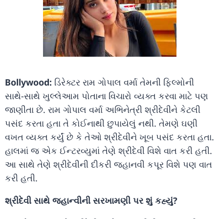
Bollywood:
ડિરેક્ટર રામ ગોપાલ વર્મા તેમની ફિલ્મોની
સાથે-સાથે ખુલ્લેઆમ પોતાના વિચારો વ્યક્ત કરવા માટે પણ
જાણીતા છે. રામ ગોપાલ વર્મા અભિનેત્રી શ્રીદેવીને કેટલી
પસંદ કરતા હતા તે કોઈનાથી છુપાયેલું નથી. તેમણે ઘણી
વખત વ્યક્ત કર્યું છે કે તેઓ શ્રીદેવીને ખૂબ પસંદ કરતા હતા.
હાલમાં જ એક ઈન્ટરવ્યુમાં તેણે શ્રીદેવી વિશે વાત કરી હતી.
આ સાથે તેણે શ્રીદેવીની દીકરી જ્હાનવી કપૂર વિશે પણ વાત
કરી હતી.
શ્રીદેવી સાથે જ્હાન્વીની સરખામણી પર શું કહ્યું?