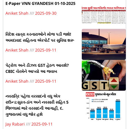
E-Paper VNN GYANDESH 01-10-2025
Aniket Shah
2025-09-30
વિદેશ યાત્રા કરનારાઓને મોજ પડી જશે!
અમદાવાદ સહિતના એરપોર્ટ પર સુવિધા શરૂ
Aniket Shah
2025-09-11
પેટ્રોલ અને ડીઝલ GST હેઠળ આવશે?
CBIC ચેરમેને આપ્યો આ જવાબ
Aniket Shah
2025-09-11
નવરાત્રિ પહેલા વરસાદનો વધુ એક
રાઉન્ડ:સુરત-ડાંગ અને નવસારી સહિત 5
જિલ્લામાં ભારે વરસાદની આગાહી, દ.
ગુજરાતમાં વધુ જોર હશે
Jay Rabari
2025-09-11