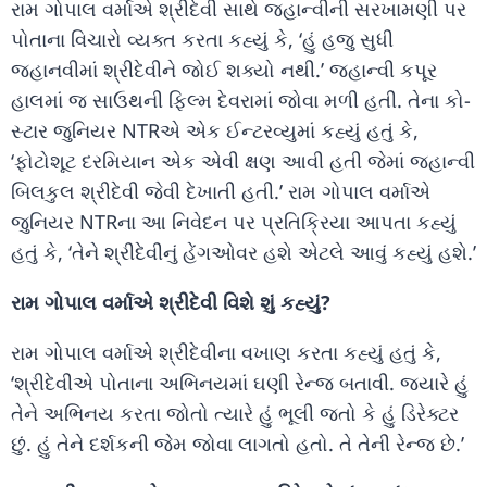
રામ ગોપાલ વર્માએ શ્રીદેવી સાથે જ્હાન્વીની સરખામણી પર
પોતાના વિચારો વ્યક્ત કરતા કહ્યું કે, ‘હું હજુ સુધી
જ્હાનવીમાં શ્રીદેવીને જોઈ શક્યો નથી.’ જ્હાન્વી કપૂર
હાલમાં જ સાઉથની ફિલ્મ દેવરામાં જોવા મળી હતી. તેના કો-
સ્ટાર જુનિયર NTRએ એક ઈન્ટરવ્યુમાં કહ્યું હતું કે,
‘ફોટોશૂટ દરમિયાન એક એવી ક્ષણ આવી હતી જેમાં જ્હાન્વી
બિલકુલ શ્રીદેવી જેવી દેખાતી હતી.’ રામ ગોપાલ વર્માએ
જુનિયર NTRના આ નિવેદન પર પ્રતિક્રિયા આપતા કહ્યું
હતું કે, ‘તેને શ્રીદેવીનું હેંગઓવર હશે એટલે આવું કહ્યું હશે.’
રામ ગોપાલ વર્માએ શ્રીદેવી વિશે શું કહ્યું?
રામ ગોપાલ વર્માએ શ્રીદેવીના વખાણ કરતા કહ્યું હતું કે,
‘શ્રીદેવીએ પોતાના અભિનયમાં ઘણી રેન્જ બતાવી. જ્યારે હું
તેને અભિનય કરતા જોતો ત્યારે હું ભૂલી જતો કે હું ડિરેક્ટર
છું. હું તેને દર્શકની જેમ જોવા લાગતો હતો. તે તેની રેન્જ છે.’