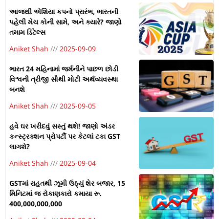
આજથી એશિયા કપનો પ્રારંભ, ભારતની
પહેલી મેચ કોની સામે, અને ક્યારે? જાણો
તમામ ડિટેલ્સ
Aniket Shah
2025-09-09
ભારત 24 મહિનામાં જર્મનીને પાછળ છોડી
વિશ્વની ત્રીજી સૌથી મોટી અર્થવ્યવસ્થા
બનશે
Aniket Shah
2025-09-05
હવે ઘર ખરીદવું સસ્તું થશે! જાણો અંડર
કન્સ્ટ્રક્શન પ્રોપર્ટી પર કેટલાં ટકા GST
લાગશે?
Aniket Shah
2025-09-04
GSTમાં રાહતથી ઝૂમી ઉઠ્યું શેર બજાર, 15
મિનિટમાં જ રોકાણકારો કમાયા રૂ.
400,000,000,000