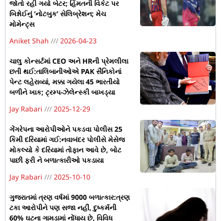
જોતો રહી ગયો બેટર; હિંમતની વિકેટ પર
બિશ્નોઈનું ‘નોટબુક’ સેલિબ્રેશન; મેચ
મોમેન્ટ્સ
Aniket Shah
2026-04-23
ચાલુ કોન્સર્ટમાં CEO અને HRની પ્રેમલીલા
છતી થઈ:તાલિબાનીઓએ PAK સૈનિકોનાં
પેન્ટ લહેરાવ્યાં, મક્કા ગયેલા 45 ભારતીયો
બળીને ખાક; ટ્રમ્પ-ઝેલેન્સ્કી બાખડ્યા
Jay Rabari
2025-12-29
ગેંગરેપના આરોપીઓને પકડવા પોલીસ 25
કિમી દરિયામાં ગઈ:નવાબંદર પોલીસે મેસેજ
મોકલ્યો કે દરિયામાં તોફાન આવે છે, બોટ
પાછી ફરી ને બળાત્કારીઓ પકડાયા
Jay Rabari
2025-10-10
ગુજરાતમાં ત્રણ વર્ષમાં 9000 બળાત્કાર:ત્રણ
ટકા આરોપીને પણ સજા નહીં, દુષ્કર્મની
60% ઘટના ગામડામાં નોંધાય છે, વિવિધ