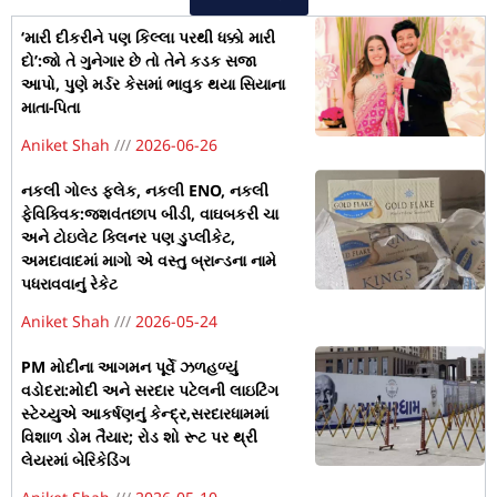
‘મારી દીકરીને પણ કિલ્લા પરથી ધક્કો મારી
દો’:જો તે ગુનેગાર છે તો તેને કડક સજા
આપો, પુણે મર્ડર કેસમાં ભાવુક થયા સિયાના
માતા-પિતા
Aniket Shah
2026-06-26
નકલી ગોલ્ડ ફ્લેક, નકલી ENO, નકલી
ફેવિક્વિક:જશવંતછાપ બીડી, વાઘબકરી ચા
અને ટોઇલેટ ક્લિનર પણ ડુપ્લીકેટ,
અમદાવાદમાં માગો એ વસ્તુ બ્રાન્ડના નામે
પધરાવવાનું રેકેટ
Aniket Shah
2026-05-24
PM મોદીના આગમન પૂર્વે ઝળહળ્યું
વડોદરા:મોદી અને સરદાર પટેલની લાઇટિંગ
સ્ટેચ્યુએ આકર્ષણનું કેન્દ્ર,સરદારધામમાં
વિશાળ ડોમ તૈયાર; રોડ શો રૂટ પર થ્રી
લેયરમાં બેરિકેડિંગ