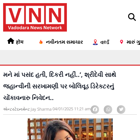
होम
નવીનતમ સમાચાર
મારું 
વર્લ્ડ
મને માં પસંદ હતી, દિકરી નહીં..’, શ્રીદેવી સાથે
જ્હાન્વીની સરખામણી પર બોલિવૂડ ડિરેક્ટરનું
ચોંકાવનારુ નિવેદન..
04/01/2025
11:21 am
એન્ટરટેઇનમેન્ટ
Jay Sharma