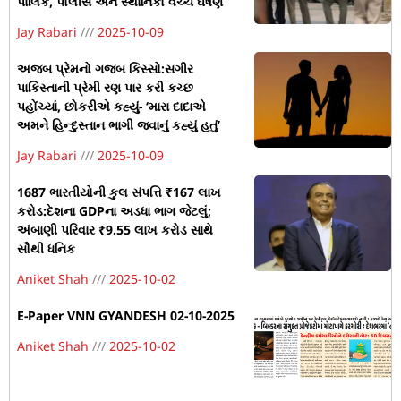
પાલિક, પોલીસ અને સ્થાનિકો વચ્ચે ઘર્ષણ
Jay Rabari
2025-10-09
અજબ પ્રેમનો ગજબ કિસ્સો:સગીર
પાકિસ્તાની પ્રેમી રણ પાર કરી કચ્છ
પહોંચ્યાં, છોકરીએ કહ્યું- ‘મારા દાદાએ
અમને હિન્દુસ્તાન ભાગી જવાનું કહ્યું હતું’
Jay Rabari
2025-10-09
1687 ભારતીયોની કુલ સંપત્તિ ₹167 લાખ
કરોડ:દેશના GDPના અડધા ભાગ જેટલું;
અંબાણી પરિવાર ₹9.55 લાખ કરોડ સાથે
સૌથી ધનિક
Aniket Shah
2025-10-02
E-Paper VNN GYANDESH 02-10-2025
Aniket Shah
2025-10-02