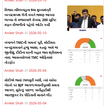
Aniket Shah
2026-05-10
વિજય તમિલનાડુના 9મા મુખ્યમંત્રી
બન્યા:શપથ લેતી વખતે ભાષણ આપવા
લાગ્યા તો રાજ્યપાલે રોક્યા, 200 યુનિટ
મફત વીજળીનો પહેલો ઓર્ડર કર્યો
Aniket Shah
2026-05-10
બંગાળને TMCની ‘મમતા’ પૂરી, મોદીમય
બન્યું:મમતાને હજુ આશા, કહ્યું- અમે જ
જીતીશું, દીદીના ઘરની બહાર જય શ્રીરામના
નારા; આસનસોલમાં TMC ઓફિસમાં
તોડફોડ
Aniket Shah
2026-05-04
મોદીએ જ્યાં ઝાલમુરી ખાધી, ત્યાં ચારેય
બેઠકો પર BJP આગળ:ભવાનીપુરથી મમતા
આગળ, સુવેન્દુ પાછળ; પાનીહાટીથી
આરજીકર રેપ પીડિતાની માતાને લીડ
Aniket Shah
2026-05-04