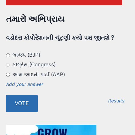
તમારો અભિપ્રાય
વડોદરા કોર્પોરેશનની ચૂંટણી કયો પક્ષ જીતશે ?
ભાજપ (BJP)
કોંગ્રેસ (Congress)
આમ આદમી પાર્ટી (AAP)
Add your answer
Results