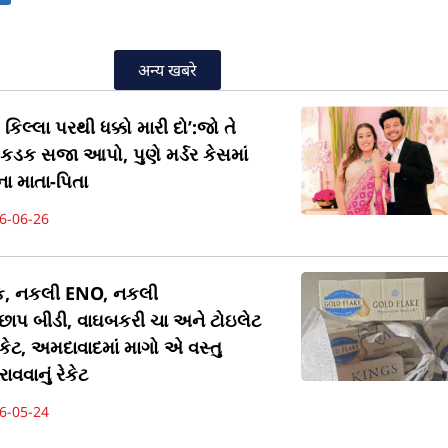
अन्य खबरे
કિલ્લા પરથી ધક્કો મારી દો’:જો તે
ને કડક સજા આપો, પુણે મર્ડર કેસમાં
ા માતા-પિતા
6-06-26
ેક, નકલી ENO, નકલી
છાપ બીડી, વાઘબકરી ચા અને ટોઇલેટ
કેટ, અમદાવાદમાં માગો એ વસ્તુ
ાવવાનું રેકેટ
6-05-24