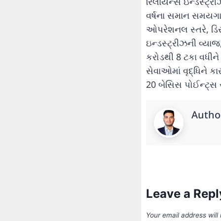
રિલાયન્સ ઇન્ડસ્ટ્રી
વર્ષના સમાન સમયગાળા
ઓપરેશનલ સ્તરે, ડિસ
ઇન્ડસ્ટ્રીઝની વ્યા
કરોડથી 8 ટકા વધીને
સેવાઓમાં વૃદ્ધિને ક
20 બેસિસ પોઈન્ટ્સ સ
Autho
Leave a Repl
Your email address will