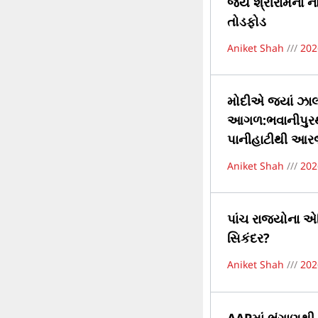
જય શ્રીરામના 
તોડફોડ
Aniket Shah
202
મોદીએ જ્યાં ઝાલમ
આગળ:ભવાનીપુરથી
પાનીહાટીથી આરજી
Aniket Shah
202
પાંચ રાજ્યોના એ
સિકંદર?
Aniket Shah
202
AAPમાં ભંગાણથી ભ