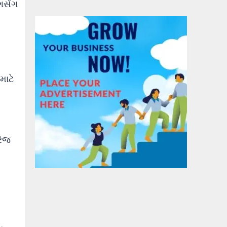
ગસેંગ
માટે
રેજ