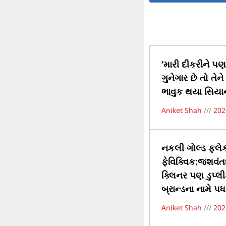
‘મારી દીકરીને પણ 
ગુનેગાર છે તો તે
ભાવુક થયા સિયાન
Aniket Shah
202
નકલી ગોલ્ડ ફ્લ
ફેવિક્વિક:જશવંત
ક્લિનર પણ ડુપ્લી
બ્રાન્ડના નામે પધર
Aniket Shah
202