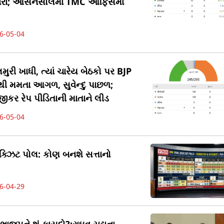
નારા; આસનસોલમાં TMC ઓફિસમાં
6-05-04
ુરી ખાધી, ત્યાં ચારેય બેઠકો પર BJP
 મમતા આગળ, સુવેન્દુ પાછળ;
કર રેપ પીડિતાની માતાને લીડ
6-05-04
ક્ઝિટ પોલ: કોણ બનશે સત્તાનો
6-04-29
ાજપને શું ફાયદો?:રાઘવ ચઢ્ઢાના