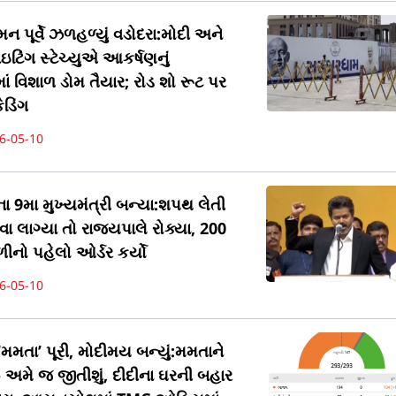
પૂર્વે ઝળહળ્યું વડોદરા:મોદી અને
ટિંગ સ્ટેચ્યુએ આકર્ષણનું
માં વિશાળ ડોમ તૈયાર; રોડ શો રૂટ પર
ેડિંગ
6-05-10
 9મા મુખ્યમંત્રી બન્યા:શપથ લેતી
લાગ્યા તો રાજ્યપાલે રોક્યા, 200
નો પહેલો ઓર્ડર કર્યો
6-05-10
મમતા’ પૂરી, મોદીમય બન્યું:મમતાને
- અમે જ જીતીશું, દીદીના ઘરની બહાર