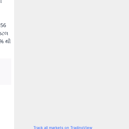
ા
656
જિટલ
1% થી
Track all markets on TradingView