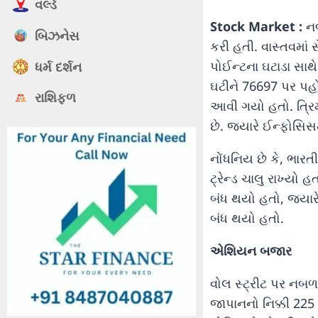
વર્લ્ડ
Stock Market :
નબ
બિઝનેસ
કરી હતી. વાસ્તવમાં 
પોઈન્ટના ઘટાડા સાથ
ધર્મ દર્શન
ઘટીને 76697 પર પહો
રાશિફળ
આવી ગયો હતો. ત્રિમ
છે. જ્યારે ઈન્ફોસિસ
નોંધનિય છે કે, ભારતી
ટ્રેન્ડ ચાલુ રાખ્યો
બંધ થયો હતો, જ્યાર
બંધ થયો હતો.
એશિયન બજાર
વોલ સ્ટ્રીટ પર નબળ
જાપાનનો નિક્કી 225 