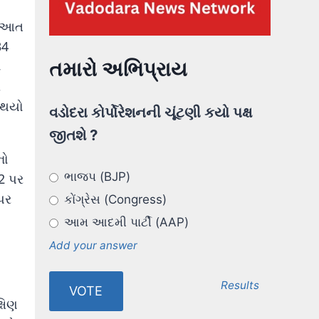
રૂઆત
34
તમારો અભિપ્રાય
ટ
ર
 થયો
વડોદરા કોર્પોરેશનની ચૂંટણી કયો પક્ષ
જીતશે ?
નો
ભાજપ (BJP)
82 પર
પર
કોંગ્રેસ (Congress)
આમ આદમી પાર્ટી (AAP)
Add your answer
Results
્ષિણ