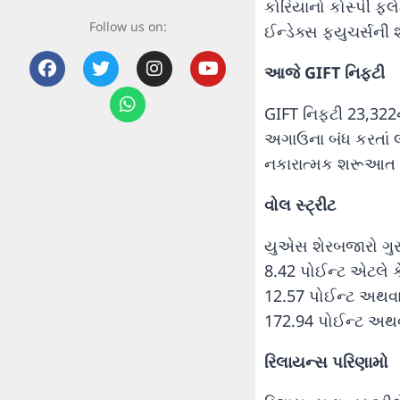
કોરિયાનો કોસ્પી ફ્લ
Follow us on:
ઈન્ડેક્સ ફ્યુચર્સ
આજે GIFT નિફ્ટી
GIFT નિફ્ટી 23,322ન
અગાઉના બંધ કરતાં 
નકારાત્મક શરૂઆત સ
વોલ સ્ટ્રીટ
યુએસ શેરબજારો ગુરુ
8.42 પોઈન્ટ એટલે કે
12.57 પોઈન્ટ અથવા 
172.94 પોઈન્ટ અથવા
રિલાયન્સ પરિણામો