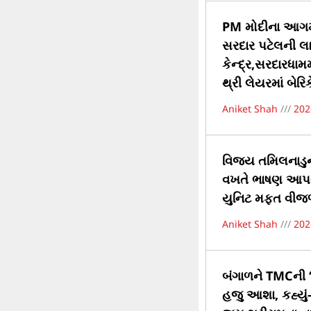
PM મોદીના આગમન 
સરદાર પટેલની લાઇ
કેન્દ્ર,સરદારધામ
થ્રી લેયરમાં બેરિક
Aniket Shah
202
વિજય તમિલનાડુના
વખતે ભાષણ આપવા 
યુનિટ મફત વીજળી
Aniket Shah
202
બંગાળને TMCની ‘
હજુ આશા, કહ્યું