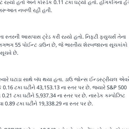
ેટ રહ્યો હતો અને કોસ્ડેક 0.11 ટકા ઘટ્યો હતો. હોંગકોંગના હેં
ની શરૂઆત નબળી રહી હતી.
ા સ્તરની આસપાસ ટ્રેડ કરી રહ્યો હતો. નિફ્ટી ફ્યુચર્સ તેના
લગભગ 55 પોઈન્ટ ડાઉન છે, જે ભારતીય શેરબજારના સૂચકાંકો 
ૂચવે છે.
વારે ઘટાડા સાથે બંધ થયા હતા. ડાઉ જોન્સ ઈન્ડસ્ટ્રીયલ એવ
 0.16 ટકા ઘટીને 43,153.13 ના સ્તર પર છે. જ્યારે S&P 500
0.21 ટકા ઘટીને 5,937.34 ના સ્તર પર છે. નાસ્ડેક કમ્પોઝિટ
 0.89 ટકા ઘટીને 19,338.29 ના સ્તર પર છે.