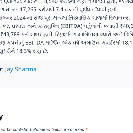
ઝે Q3FY25 માટે રૂ. 18,540 કરોડનો નફો નોંધાવ્યો હતો, જે ગય
માં રૂ. 17,265 કરોડથી 7.4 ટકાની વૃદ્ધિ નોંધાવી હતી.
ેમ્બર 2024 ના રોજ પૂરા થયેલા ત્રિમાસિક ગાળામાં રિલાયન્સ
જ, કર, ઘસારા અને ઋણમુક્તિ (EBITDA) પહેલાંની કમાણી ₹40,
 ₹43,789 કરોડ થઈ હતી. રિફાઇનિંગ માર્જિનમાં વધારો અને ડિ
ારણે કંપનીનું EBITDA માર્જિન એક વર્ષ અગાઉના ક્વાર્ટરમાં 18.
ુધરીને 18.3% થયું છે.
r:
Jay Sharma
y
 not be published.
Required fields are marked
*