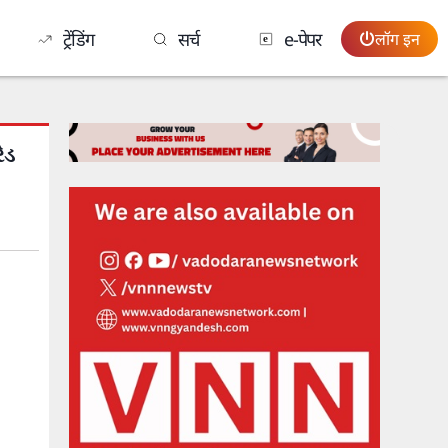
ट्रेंडिंग
सर्च
e-पेपर
लॉग इन
ેડ