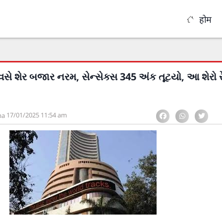
होम
િવસે શેર બજાર નરમ, સેન્સેક્સ 345 અંક તૂટયો, આ શેરો ર
17/01/2025
11:54 am
ma