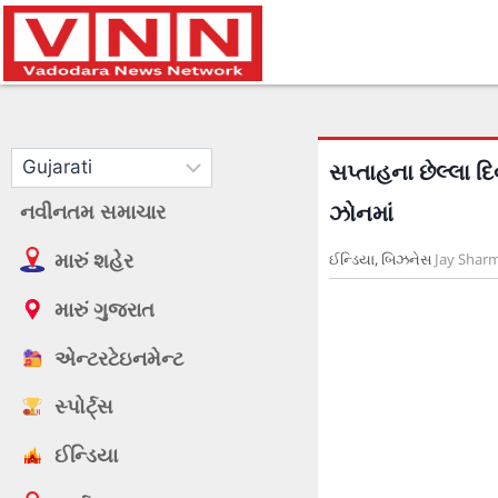
સપ્તાહના છેલ્લા દ
નવીનતમ સમાચાર
ઝોનમાં
મારું શહેર
ઈન્ડિયા
,
બિઝનેસ
Jay Shar
મારું ગુજરાત
એન્ટરટેઇનમેન્ટ
સ્પોર્ટ્સ
ઈન્ડિયા