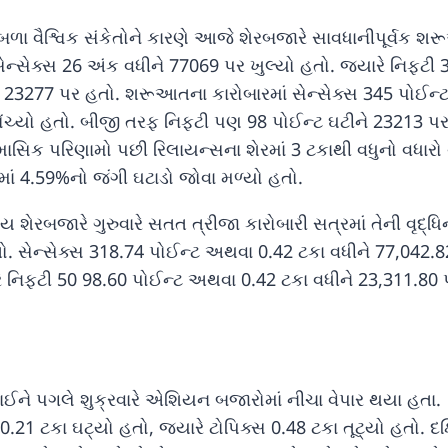
ળા વૈશ્વિક સંકેતોને કારણે આજે શેરબજારે સાવધાનીપૂર્વક શ
સેન્સેક્સ 26 અંક વધીને 77069 પર ખુલ્યો હતો. જ્યારે નિફ્ટી 
ે 23277 પર હતો. શરૂઆતના કારોબારમાં સેન્સેક્સ 345 પોઈન્
ંચ્યો હતો. બીજી તરફ નિફ્ટી પણ 98 પોઈન્ટ ઘટીને 23213 પ
ાસિક પરિણામો પછી રિલાયન્સના શેરમાં 3 ટકાથી વધુનો વધારો
માં 4.59%નો જંગી ઘટાડો જોવા મળ્યો હતો.
ય શેરબજારે ગુરુવારે સતત ત્રીજા કારોબારી સત્રમાં તેની વૃદ્ધિ
 હતો. સેન્સેક્સ 318.74 પોઈન્ટ અથવા 0.42 ટકા વધીને 77,042.
ે નિફ્ટી 50 98.60 પોઈન્ટ અથવા 0.42 ટકા વધીને 23,311.80 
ાઈને પગલે શુક્રવારે એશિયન બજારોમાં નીચા વેપાર થયા હતા.
0.21 ટકા ઘટ્યો હતો, જ્યારે ટોપિક્સ 0.48 ટકા તૂટ્યો હતો. દક