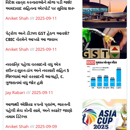
વિદેશ યાત્રા કરનારાઓને મોજ પડી જશે!
અમદાવાદ સહિતના એરપોર્ટ પર સુવિધા શરૂ
Aniket Shah
2025-09-11
પેટ્રોલ અને ડીઝલ GST હેઠળ આવશે?
CBIC ચેરમેને આપ્યો આ જવાબ
Aniket Shah
2025-09-11
નવરાત્રિ પહેલા વરસાદનો વધુ એક
રાઉન્ડ:સુરત-ડાંગ અને નવસારી સહિત 5
જિલ્લામાં ભારે વરસાદની આગાહી, દ.
ગુજરાતમાં વધુ જોર હશે
Jay Rabari
2025-09-11
આજથી એશિયા કપનો પ્રારંભ, ભારતની
પહેલી મેચ કોની સામે, અને ક્યારે? જાણો
તમામ ડિટેલ્સ
Aniket Shah
2025-09-09