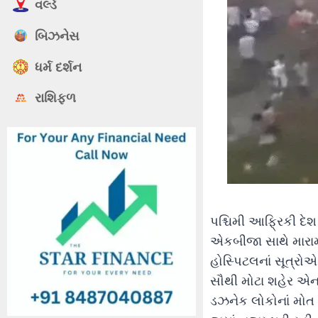
વર્લ્ડ
બિઝનેસ
ધર્મ દર્શન
રાશિફળ
પશ્ચિમી આફ્રિકી દે
એકબીજા સાથે મારામા
હોસ્પિટલનાં સૂત્રો
સૌથી મોટા શહેર એન’
ડઝનેક લોકોનાં મોત થ