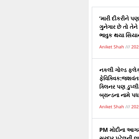
‘મારી દીકરીને પણ 
ગુનેગાર છે તો તે
ભાવુક થયા સિયાન
Aniket Shah
202
નકલી ગોલ્ડ ફ્લ
ફેવિક્વિક:જશવંત
ક્લિનર પણ ડુપ્લી
બ્રાન્ડના નામે પધર
Aniket Shah
202
PM મોદીના આગમન 
સરદાર પટેલની લાઇ