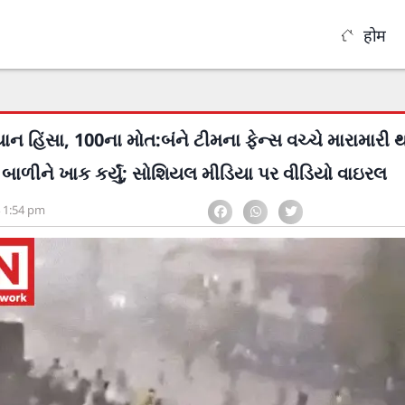
होम
ન હિંસા, 100ના મોત:બંને ટીમના ફેન્સ વચ્ચે મારામારી 
બાળીને ખાક કર્યું; સોશિયલ મીડિયા પર વીડિયો વાઇરલ
1:54 pm