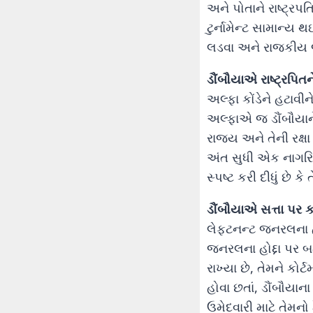
અને પોતાને રાષ્ટ્રપત
ટુર્નામેન્ટ સામાન્ય 
લડવા અને રાજકીય જ
ડૌંબૌયાએ રાષ્ટ્રપિતન
અલ્ફા કોંડેને હટાવી
અલ્ફાએ જ ડૌંબૌયાન
રાજ્ય અને તેની રક્ષ
અંત સુધી એક નાગરિક 
સ્પષ્ટ કરી દીધું છે 
ડૌંબૌયાએ સત્તા પર 
લેફ્ટનન્ટ જનરલના હ
જનરલના હોદ્દા પર બ
રાખ્યા છે, તેમને ક
હોવા છતાં, ડૌંબૌયાન
ઉમેદવારી માટે તેમનો 