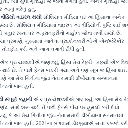
હતી, ત્યાં સુધી મૃતદેહો જ જોવા મળતા હતા. અનેક મૃતદેહો જ
આખું ભરેલું હતું.
 વીડિયો વાઇરલ થયો
સોશિયલ મીડિયા પર આ હિંસાના અનેક
્યા છે. સોશિયલ મીડિયામાં વાઇરલ આ વીડિયોની પુષ્ટિ થઈ શ
ની બહાર રસ્તા પર અફરાતફરીનો માહોલ જોવા મળી રહ્યો છે.
ણાવ્યા પ્રમાણે, ગુસ્સામાં આવેલા પ્રદર્શનકારીઓએ એન’જેરેકોર
ણ તોડફોડ કરી અને આગ લગાવી દીધી હતી.
ક પ્રત્યક્ષદર્શીએ જણાવ્યું, હિંસા મેચ રેફરી તરફથી એક વિવ
ૂ થઈ છે. તે પછી ફેન્સ ભડકી ગયા અને પણ ખૂબ જ હિંસા થઈ.
ાણે આ મેચ ગિનીના જુંટા નેતા મમાદી ડૌંબૌયાના સન્માનમાં
ેન્ટનો ભાગ હતી.
વી સંપૂર્ણ કહાની
એક પ્રત્યેક્ષદર્શીએ જણાવ્યું, આ હિંસા મેચ રે
િર્ણય સાથે શરૂ થઈ. તે પછી ફેન્સે પીચ પર હુમલો કરી દીધો.
યું કે આ મેચ ગિનીના જુંટા નેતા મમાદી ડૌંબૌયાના સન્માનમાં
ન્ટનો ભાગ હતી. 2021ના બળવામાં ડૌમ્બુયાએ સત્તા કબજે કર