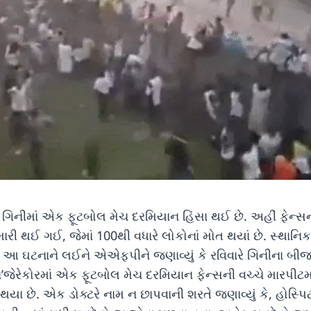
શ ગિનીમાં એક ફૂટબોલ મેચ દરમિયાન હિંસા થઈ છે. અહીં ફેન્સ
રી થઈ ગઈ, જેમાં 100થી વધારે લોકોનાં મોત થયાં છે. સ્થાનિક
એ આ ઘટનાને લઈને એએફપીને જણાવ્યું કે રવિવારે ગિનીના બીજ
જેરેકોરમાં એક ફૂટબોલ મેચ દરમિયાન ફેન્સની વચ્ચે મારપીટમા
યા છે. એક ડોક્ટરે નામ ન છાપવાની શરતે જણાવ્યું કે, હોસ્પિ