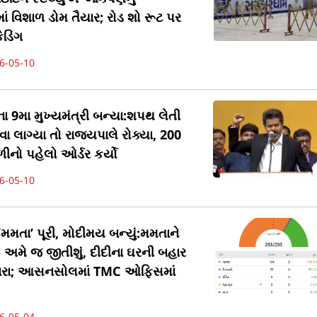
માં વિશાળ ડોમ તૈયાર; રોડ શો રૂટ પર
ેડિંગ
6-05-10
 9મા મુખ્યમંત્રી બન્યા:શપથ લેતી
લાગ્યા તો રાજ્યપાલે રોક્યા, 200
નો પહેલો ઓર્ડર કર્યો
6-05-10
મમતા’ પૂરી, મોદીમય બન્યું:મમતાને
- અમે જ જીતીશું, દીદીના ઘરની બહાર
નારા; આસનસોલમાં TMC ઓફિસમાં
6-05-04