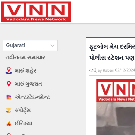
ફૂટબોલ મેચ દરમિયા
નવીનતમ સમાચાર
પોલીસ સ્ટેશન પણ 
મારું શહેર
02/12/2024
વર્લ્ડ
Jay Rabari
મારું ગુજરાત
એન્ટરટેઇનમેન્ટ
સ્પોર્ટ્સ
ઈન્ડિયા