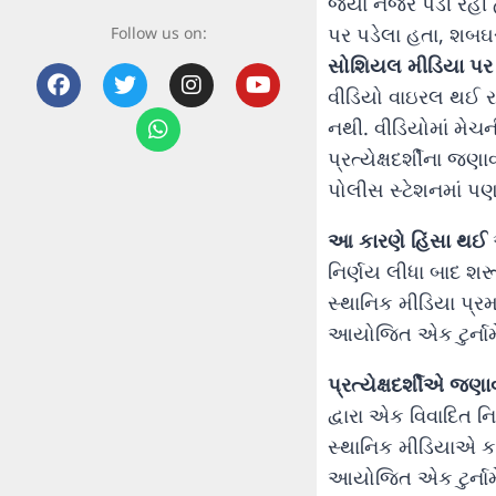
જ્યાં નજર પડી રહી 
પર પડેલા હતા, શબઘર 
Follow us on:
સોશિયલ મીડિયા પર
વીડિયો વાઇરલ થઈ રહ
નથી. વીડિયોમાં મેચ
પ્રત્યેક્ષદર્શીના જ
પોલીસ સ્ટેશનમાં પ
આ કારણે હિંસા થઈ
એ
નિર્ણય લીધા બાદ શર
સ્થાનિક મીડિયા પ્રમ
આયોજિત એક ટુર્નામ
પ્રત્યેક્ષદર્શીએ જણા
દ્વારા એક વિવાદિત ન
સ્થાનિક મીડિયાએ કહ્
આયોજિત એક ટુર્નામે