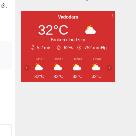
છે.
Vadodara
32°C
Broken cloud sky
5.2 m/s
62%
752
mmHg
14:00
15:00
16:00
17:00
18:00
19:
‹
›
32°C
32°C
32°C
32°C
31°C
30