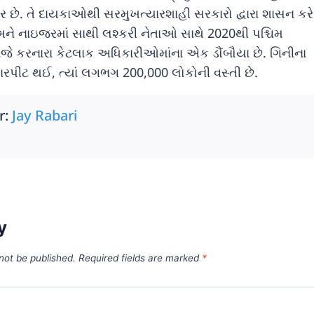
ર છે. તે દાયકાઓથી સરમુખત્યારશાહી સરકારો દ્વારા શાસન કરે 
ો અને નાઇજરમાં સાથી લશ્કરી નેતાઓ સાથે 2020થી પશ્ચિમ
બજે કરનારા કેટલાક અધિકારીઓમાંના એક ડૌંબૌયા છે. ગિનીના
ાં મારપીટ થઈ, ત્યાં લગભગ 200,000 લોકોની વસ્તી છે.
r:
Jay Rabari
y
 not be published.
Required fields are marked
*