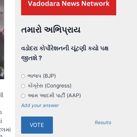
તમારો અભિપ્રાય
વડોદરા કોર્પોરેશનની ચૂંટણી કયો પક્ષ
જીતશે ?
ભાજપ (BJP)
કોંગ્રેસ (Congress)
ની
આમ આદમી પાર્ટી (AAP)
Add your answer
ા
ં
Results
ટલમાં