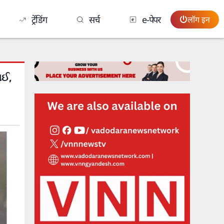
ट्रेंडिंग
सर्च
e-पेपर
लॉग इन
થઈ,