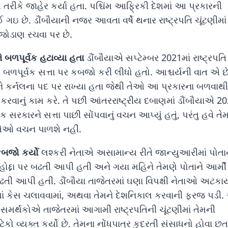
િ તરીકે જાહેર કર્યા હતા. પશ્ચિંમ આફ્રિકી દેશમાં આ પ્રકારની
થઈ ગઇ છે. ડૌંબૌયાની નજર આવતા વર્ષે થનાર રાષ્ટ્રપતિ ચૂંટણીમાં
ોડાણ રચવા પર છે.
ે બળપૂર્વક હટાવ્યા હતા
ડૌંબૌયાએ સપ્ટેમ્બર 2021માં રાષ્ટ્રપતિ
ને બળપૂર્વક સત્તા પર કબજો કરી લીધો હતો. આશ્ચર્યની વાત એ છે
ે કર્નલના પદ પર રાખ્યા હતા જેથી તેઓ આ પ્રકારના બળવાથી
ા કરવાનું કામ કરે. તે પછી આંતરરાષ્ટ્રીય દબાણમાં ડૌંબૌયાએ 2
સરકારને સત્તા પાછી સોંપવાનું વચન આપ્યું હતું, પરંતુ હવે તે
કે તેઓ વચન પાળશે નહીં.
કબજો કર્યો
લશ્કરી નેતાએ અસામાન્ય રીતે જાન્યુઆરીમાં પોતા
ોદ્દા પર બઢતી આપી હતી અને ગયા મહિને તેમણે પોતાને આર્મી
ઢતી આપી હતી. ડૌંબૌયા તાજેતરમાં ઘણા વિપક્ષી નેતાઓ અટકા
ોર્ટમાં કેસ ચલાવવામાં, અથવા તેમને દેશનિકાલ કરવાની ફરજ પડ
ા સમર્થકોએ તાજેતરમાં આગામી રાષ્ટ્રપતિની ચૂંટણીમાં તેમની
ટેકો વ્યક્ત કર્યો છે. તેમના નોંધપાત્ર કુદરતી સંસાધનો હોવા છતા