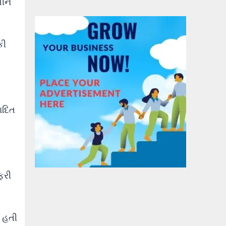
મીન
કી
ાદિત
ફરી
ી હતી