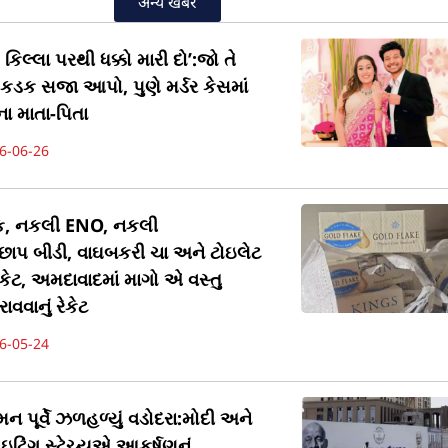
अन्य खबरे
કિલ્લા પરથી ધક્કો મારી દો’:જો તે
ને કડક સજા આપો, પુણે મર્ડર કેસમાં
ા માતા-પિતા
6-06-26
ેક, નકલી ENO, નકલી
છાપ બીડી, વાઘબકરી ચા અને ટોઇલેટ
કેટ, અમદાવાદમાં માગો એ વસ્તુ
ાવવાનું રેકેટ
6-05-24
પૂર્વે ઝળહળ્યું વડોદરા:મોદી અને
ટિંગ સ્ટેચ્યુએ આકર્ષણનું