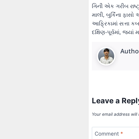
ગિની એક ગરીબ રાષ્ટ્
માલી, બુર્કિના ફાસ
આફ્રિકામાં સત્તા ક
દક્ષિણ-પૂર્વમાં, જ્ય
Autho
Leave a Repl
Your email address will
Comment
*