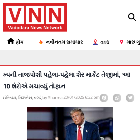
होम
નવીનતમ સમાચાર
મારું 
વર્લ્ડ
મ્પની તાજપોશી પહેલા-પહેલા શેર માર્કેટ તેજીમાં, આ
10 શેરોએ મચાવ્યું તોફાન
20/01/2025
6:32 pm
ઈન્ડિયા
,
બિઝનેસ
,
વર્લ્ડ
Jay Sharma