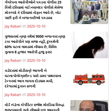
ગેંગરેપના આરોપીઓને પકડવા પોલીસ 25
કિમી દરિયામાં ગઈ:નવાબંદર પોલીસે મેસેજ
મોકલ્યો કે દરિયામાં તોફાન આવે છે, બોટ
પાછી ફરી ને બળાત્કારીઓ પકડાયા
Jay Rabari
2025-10-10
ગુજરાતમાં ત્રણ વર્ષમાં 9000 બળાત્કાર:ત્રણ
ટકા આરોપીને પણ સજા નહીં, દુષ્કર્મની
60% ઘટના ગામડામાં નોંધાય છે, વિવિધ
ગુનાના 8 હજાર આરોપી હજુ ફરાર
Jay Rabari
2025-10-10
વડોદરામાં મોડીરાત્રે આગની બે
ઘટના:પોલોગ્રાઉન્ડ પાસે ડામર પાથરવાના
ટેન્કરમાં આગ લાગતા દોડધામ મચી,
દરેશ્વરમાં દુકાન સળગી
Jay Rabari
2025-10-10
વોર્ડ નં-2ના કોર્પોરેટર રાજેશ મોરડિયા વિરુદ્ધ
ભ્રષ્ટાચારનો ગુનો નોંધાયો:કુલ આવકની