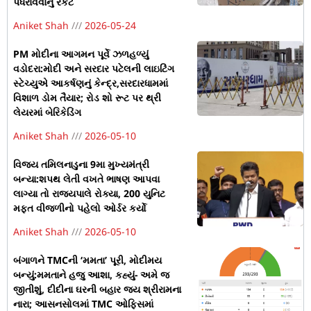
પધરાવવાનું રેકેટ
Aniket Shah
2026-05-24
PM મોદીના આગમન પૂર્વે ઝળહળ્યું
વડોદરા:મોદી અને સરદાર પટેલની લાઇટિંગ
સ્ટેચ્યુએ આકર્ષણનું કેન્દ્ર,સરદારધામમાં
વિશાળ ડોમ તૈયાર; રોડ શો રૂટ પર થ્રી
લેયરમાં બેરિકેડિંગ
Aniket Shah
2026-05-10
વિજય તમિલનાડુના 9મા મુખ્યમંત્રી
બન્યા:શપથ લેતી વખતે ભાષણ આપવા
લાગ્યા તો રાજ્યપાલે રોક્યા, 200 યુનિટ
મફત વીજળીનો પહેલો ઓર્ડર કર્યો
Aniket Shah
2026-05-10
બંગાળને TMCની ‘મમતા’ પૂરી, મોદીમય
બન્યું:મમતાને હજુ આશા, કહ્યું- અમે જ
જીતીશું, દીદીના ઘરની બહાર જય શ્રીરામના
નારા; આસનસોલમાં TMC ઓફિસમાં