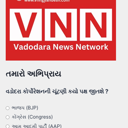
તમારો અભિપ્રાય
વડોદરા કોર્પોરેશનની ચૂંટણી કયો પક્ષ જીતશે ?
ભાજપ (BJP)
કોંગ્રેસ (Congress)
આમ આદમી પાર્ટી (AAP)