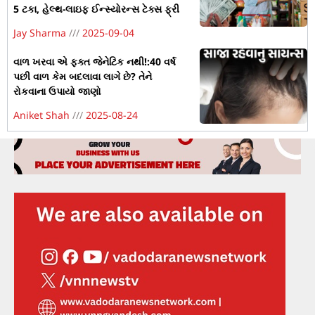
5 ટકા, હેલ્થ-લાઇફ ઈન્સ્યોરન્સ ટેક્સ ફ્રી
Jay Sharma
2025-09-04
વાળ ખરવા એ ફક્ત જેનેટિક નથી!:40 વર્ષ
પછી વાળ કેમ બદલાવા લાગે છે? તેને
રોકવાના ઉપાયો જાણો
Aniket Shah
2025-08-24