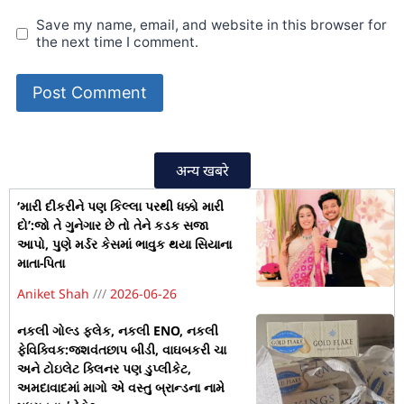
Save my name, email, and website in this browser for
the next time I comment.
अन्य खबरे
‘મારી દીકરીને પણ કિલ્લા પરથી ધક્કો મારી
દો’:જો તે ગુનેગાર છે તો તેને કડક સજા
આપો, પુણે મર્ડર કેસમાં ભાવુક થયા સિયાના
માતા-પિતા
Aniket Shah
2026-06-26
નકલી ગોલ્ડ ફ્લેક, નકલી ENO, નકલી
ફેવિક્વિક:જશવંતછાપ બીડી, વાઘબકરી ચા
અને ટોઇલેટ ક્લિનર પણ ડુપ્લીકેટ,
અમદાવાદમાં માગો એ વસ્તુ બ્રાન્ડના નામે