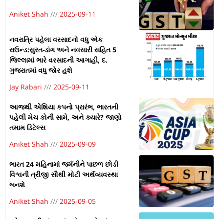
Aniket Shah
2025-09-11
નવરાત્રિ પહેલા વરસાદનો વધુ એક
રાઉન્ડ:સુરત-ડાંગ અને નવસારી સહિત 5
જિલ્લામાં ભારે વરસાદની આગાહી, દ.
ગુજરાતમાં વધુ જોર હશે
Jay Rabari
2025-09-11
આજથી એશિયા કપનો પ્રારંભ, ભારતની
પહેલી મેચ કોની સામે, અને ક્યારે? જાણો
તમામ ડિટેલ્સ
Aniket Shah
2025-09-09
ભારત 24 મહિનામાં જર્મનીને પાછળ છોડી
વિશ્વની ત્રીજી સૌથી મોટી અર્થવ્યવસ્થા
બનશે
Aniket Shah
2025-09-05