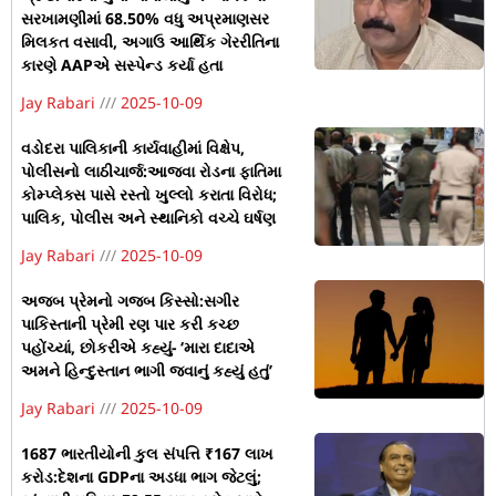
સરખામણીમાં 68.50% વધુ અપ્રમાણસર
મિલકત વસાવી, અગાઉ આર્થિક ગેરરીતિના
કારણે AAPએ સસ્પેન્ડ કર્યા હતા
Jay Rabari
2025-10-09
વડોદરા પાલિકાની કાર્યવાહીમાં વિક્ષેપ,
પોલીસનો લાઠીચાર્જ:આજવા રોડના ફાતિમા
કોમ્પ્લેક્સ પાસે રસ્તો ખુલ્લો કરાતા વિરોધ;
પાલિક, પોલીસ અને સ્થાનિકો વચ્ચે ઘર્ષણ
Jay Rabari
2025-10-09
અજબ પ્રેમનો ગજબ કિસ્સો:સગીર
પાકિસ્તાની પ્રેમી રણ પાર કરી કચ્છ
પહોંચ્યાં, છોકરીએ કહ્યું- ‘મારા દાદાએ
અમને હિન્દુસ્તાન ભાગી જવાનું કહ્યું હતું’
Jay Rabari
2025-10-09
1687 ભારતીયોની કુલ સંપત્તિ ₹167 લાખ
કરોડ:દેશના GDPના અડધા ભાગ જેટલું;