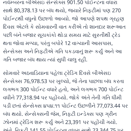
નવેમ્બરના બીએસઇ સેન્સેક્સ 901.50 પોઈન્ટના વધારા
સાથે 80,378.13 પર બંધ થયો, જ્યારે નિફ્ટીમાં પણ 270
પોઈન્ટથી વધુનો ઉછાળો આવ્યો. જો આપણે શપથ ગ્રહણ
દિવસ એટલે કે સોમવારની વાત કરીએ તો શાનદાર શરૂઆત
પછી બંને બજાર સૂચકાંકો થોડા સમય માટે સુસ્તીથી ટ્રેડ
થતા જોવા મળ્યા, પરંતુ બપોરે 12 વાગ્યાની આસપાસ,
સેન્સેક્સ અને નિફ્ટીએ ગતિ પકડવાનું શરૂ કર્યું અને આ
ગતિ બજાર બંધ થાય ત્યાં સુધી ચાલુ રહી.
સોમવારે અઠવાડિયાના પહેલા ટ્રેડિંગ દિવસે બીએસઇ
સેન્સેક્સ 76,978.53 પર ખુલ્યો, જે તેના પાછલા બંધ કરતા
લગભગ 300 પોઈન્ટ વધારે હતો, અને લગભગ 700 પોઈન્ટ
વધીને 77,318.94 પર પહોંચ્યો. જોકે અંતે તેની ગતિ ધીમી
પડી છતાં સેન્સેક્સ ૪૫૪.૧૧ પોઈન્ટ ઉછળીને 77,073.44 પર
બંધ થયો. સેન્સેક્સની જેમ, નિફ્ટી ઇન્ડેક્સ પણ ગ્રીન
ઝોનમાં ટ્રેડિંગ શરૂ કર્યું અને 23,391 પર પહોંચી ગયો.
અંતે, નિફ્ટી 141.55 પોઈન્ટના વધારા સાથે 23,344.75 પર