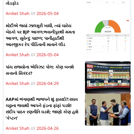
તોડફોડ
Aniket Shah
2026-05-04
મોદીએ જ્યાં ઝાલમુરી ખાધી, ત્યાં ચારેય
બેઠકો પર BJP આગળ:ભવાનીપુરથી મમતા
આગળ, સુવેન્દુ પાછળ; પાનીહાટીથી
આરજીકર રેપ પીડિતાની માતાને લીડ
Aniket Shah
2026-05-04
પાંચ રાજ્યોના એક્ઝિટ પોલ: કોણ બનશે
સત્તાનો સિકંદર?
Aniket Shah
2026-04-29
AAPમાં ભંગાણથી ભાજપને શું ફાયદો?:રાઘવ
ચઢ્ઢાના જવાથી આપને ફંડના ફાંફાં પડશે!
સંદીપ પાઠક રણનીતિ ઘડશે; જાણો કોણ હશે
‘કેપ્ટન’
Aniket Shah
2026-04-26