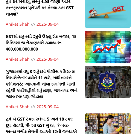
હવે ઘર ખરીદવું સસ્તું થશે! જાણો અંડર
કન્સ્ટ્રક્શન પ્રોપર્ટી પર કેટલાં ટકા GST
લાગશે?
Aniket Shah
2025-09-04
GSTમાં રાહતથી ઝૂમી ઉઠ્યું શેર બજાર, 15
મિનિટમાં જ રોકાણકારો કમાયા રૂ.
400,000,000,000
Aniket Shah
2025-09-04
ગુજરાતમાં વધુ 8 શહેરમાં પોલીસ કમિશનર
નિમાશે:રેન્જ વધીને 11 થશે, ગાંધીનગરને
કમિશનરેટ આપવાની લાંબા સમયથી ચાલી
રહેલી કાર્યવાહીમાં મહેસાણા, ભાવનગર અને
જામનગર પણ જોડાયા
Aniket Shah
2025-09-04
હવે બે GST ટેક્સ સ્લેબ, 5 અને 18 ટકા:
દૂધ, રોટલી, પીત્ઝા GST મુક્ત; કેન્સર-
અન્ય ગંભીર રોગની દવાઓ 12ની જગ્યાએ