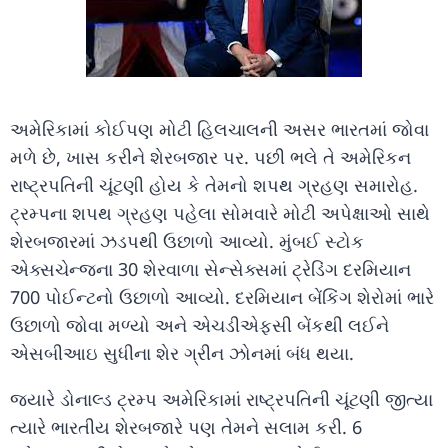
અમેરિકામાં કોઈપણ મોટી હિલચાલની અસર ભારતમાં જોવા
મળે છે, ખાસ કરીને શેરબજાર પર. પછી ભલે તે અમેરિકન
રાષ્ટ્રપતિની ચૂંટણી હોય કે તેમનો શપથ ગ્રહણ સમારોહ.
ટ્રમ્પના શપથ ગ્રહણ પહેલા સોમવારે મોટી અપેક્ષાઓ સાથે
શેરબજારમાં ઝડપથી ઉછાળો આવ્યો. મુંબઈ સ્ટોક
એક્સચેન્જના 30 શેરવાળા સેન્સેક્સમાં ટ્રેડિંગ દરમિયાન
700 પોઈન્ટનો ઉછાળો આવ્યો. દરમિયાન બેંકિંગ શેરોમાં ભારે
ઉછાળો જોવા મળ્યો અને એચડીએફસી બેંકથી લઈને
એસબીઆઇ સુધીના શેર ગ્રીન ઝોનમાં બંધ થયા.
જ્યારે ડોનાલ્ડ ટ્રમ્પ અમેરિકામાં રાષ્ટ્રપતિની ચૂંટણી જીત્યા
ત્યારે ભારતીય શેરબજારે પણ તેમને સલામ કરી. 6