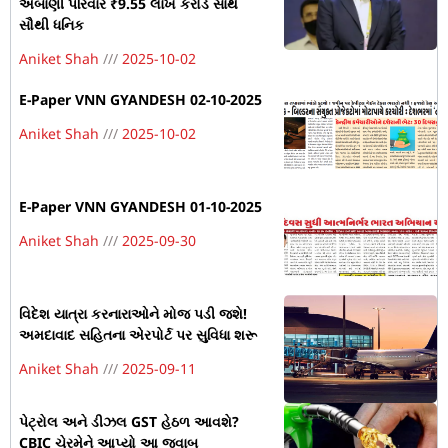
અંબાણી પરિવાર ₹9.55 લાખ કરોડ સાથે
સૌથી ધનિક
Aniket Shah
2025-10-02
E-Paper VNN GYANDESH 02-10-2025
Aniket Shah
2025-10-02
E-Paper VNN GYANDESH 01-10-2025
Aniket Shah
2025-09-30
વિદેશ યાત્રા કરનારાઓને મોજ પડી જશે!
અમદાવાદ સહિતના એરપોર્ટ પર સુવિધા શરૂ
Aniket Shah
2025-09-11
પેટ્રોલ અને ડીઝલ GST હેઠળ આવશે?
CBIC ચેરમેને આપ્યો આ જવાબ