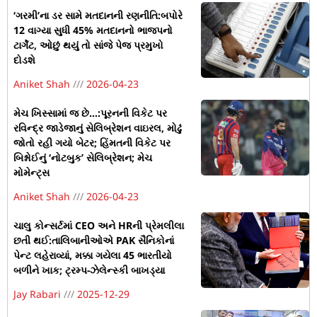
‘ગરમી’ના ડર સામે મતદાનની રણનીતિ:બપોરે
12 વાગ્યા સુધી 45% મતદાનનો ભાજપનો
ટાર્ગેટ, ઓછું થયું તો સાંજે પેજ પ્રમુખો
દોડશે
Aniket Shah
2026-04-23
મેચ ખિસ્સામાં જ છે…:પૂરનની વિકેટ પર
રવિન્દ્ર જાડેજાનું સેલિબ્રેશન વાઇરલ, મોઢું
જોતો રહી ગયો બેટર; હિંમતની વિકેટ પર
બિશ્નોઈનું ‘નોટબુક’ સેલિબ્રેશન; મેચ
મોમેન્ટ્સ
Aniket Shah
2026-04-23
ચાલુ કોન્સર્ટમાં CEO અને HRની પ્રેમલીલા
છતી થઈ:તાલિબાનીઓએ PAK સૈનિકોનાં
પેન્ટ લહેરાવ્યાં, મક્કા ગયેલા 45 ભારતીયો
બળીને ખાક; ટ્રમ્પ-ઝેલેન્સ્કી બાખડ્યા
Jay Rabari
2025-12-29