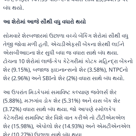
બંધ થયો.
આ શેરોમાં આજે સૌથી વધુ વધારો થયો
સોમવારે શેરબજારમાં ઉછાળા વચ્ચે બેંકિંગ શેરોમાં સૌથી વધુ
તેજી જોવા મળી હતી. એચડીએફસી બેંકના શેરથી લઈને
એસબીઆઇના શેર સુધી બધા જ વધારા સાથે બંધ થયા.
ટોચના 10 શેરોમાં લાર્જ-કેપ કેટેગરીમાં કોટક મહિન્દ્રા બેંકનો
શેર (9.15%), બજાજ ફાઇનાન્સનો શેર (3.58%), NTPCનો
શેર (2.96%) અને SBIનો શેર (2%) વધારા સાથે બંધ થયો.
આ ઉપરાંત મિડકેપમાં સમાવિષ્ટ કલ્યાણ જ્વેલર્સ શેર
(5.88%), મઝગાંવ ડોક શેર (5.31%) અને યસ બેંક શેર
(3.72%) વધારા સાથે બંધ થયા. જો આપણે સ્મોલકેપ
કેટેગરીમાં સમાવિષ્ટ શેર વિશે વાત કરીએ તો ટીટીએમએલ
શેર (15.98%), એપોલો શેર (14.93%) અને એમટીએનએલ
શેર (10.27%) ઉછાળા સાથે બંધ થયા.