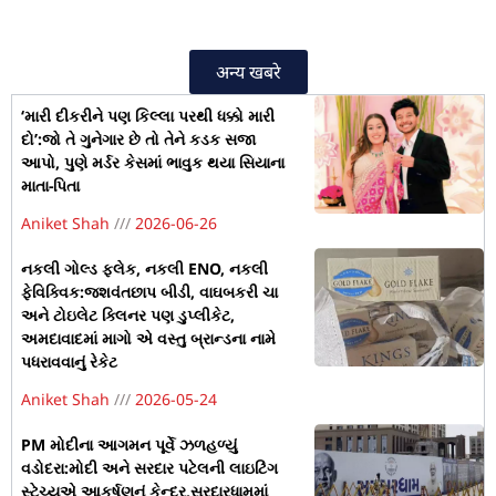
अन्य खबरे
‘મારી દીકરીને પણ કિલ્લા પરથી ધક્કો મારી
દો’:જો તે ગુનેગાર છે તો તેને કડક સજા
આપો, પુણે મર્ડર કેસમાં ભાવુક થયા સિયાના
માતા-પિતા
Aniket Shah
2026-06-26
નકલી ગોલ્ડ ફ્લેક, નકલી ENO, નકલી
ફેવિક્વિક:જશવંતછાપ બીડી, વાઘબકરી ચા
અને ટોઇલેટ ક્લિનર પણ ડુપ્લીકેટ,
અમદાવાદમાં માગો એ વસ્તુ બ્રાન્ડના નામે
પધરાવવાનું રેકેટ
Aniket Shah
2026-05-24
PM મોદીના આગમન પૂર્વે ઝળહળ્યું
વડોદરા:મોદી અને સરદાર પટેલની લાઇટિંગ
સ્ટેચ્યુએ આકર્ષણનું કેન્દ્ર,સરદારધામમાં