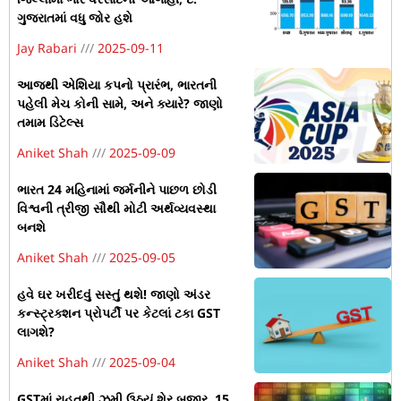
ગુજરાતમાં વધુ જોર હશે
Jay Rabari
2025-09-11
આજથી એશિયા કપનો પ્રારંભ, ભારતની
પહેલી મેચ કોની સામે, અને ક્યારે? જાણો
તમામ ડિટેલ્સ
Aniket Shah
2025-09-09
ભારત 24 મહિનામાં જર્મનીને પાછળ છોડી
વિશ્વની ત્રીજી સૌથી મોટી અર્થવ્યવસ્થા
બનશે
Aniket Shah
2025-09-05
હવે ઘર ખરીદવું સસ્તું થશે! જાણો અંડર
કન્સ્ટ્રક્શન પ્રોપર્ટી પર કેટલાં ટકા GST
લાગશે?
Aniket Shah
2025-09-04
GSTમાં રાહતથી ઝૂમી ઉઠ્યું શેર બજાર, 15