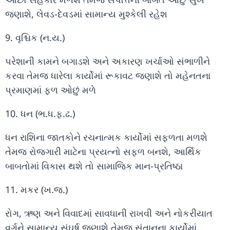
જણાશે, લેવડ-દેવડમાં સામાન્ય મુશ્કેલી રહેશ
9. વૃશ્ચિક (ન.ય.)
પરેશાની કામને બગાડશે અને અકારણ ખર્ચાઓ સંભાળીને
કરવા તેમજ ધારેલા કાર્યોમાં રૂકાવટ જણાશે તો મહેનતના
પ્રમાણમાં ફળ ઓછું મળે
10. ધન (ભ.ધ.ફ.ઢ.)
ધન રાશિના જાતકોને રચનાત્મક કાર્યોમાં સફળતા મળશે
તેમજ રોજગારી માટેના પ્રયત્નો સફળ બનશે, આર્થિક
બાબતોમાં વિકાસ થશે તો સામાજિક માન-પ્રતિષ્ઠા
11. મકર (ખ.જ.)
રોગ, ઋણ અને વિવાદમાં સાવધાની રાખવી અને નોકરીયાત
વર્ગને સામાન્ય સંઘર્ષ જણાશે તેમજ સંતાનના કાર્યોમાં