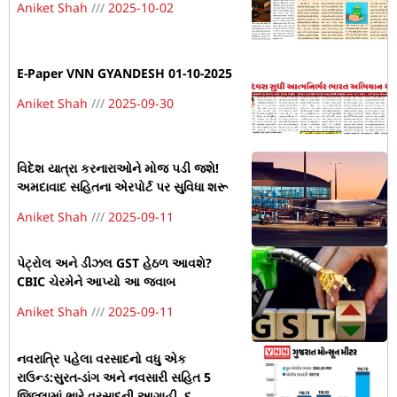
Aniket Shah
2025-10-02
E-Paper VNN GYANDESH 01-10-2025
Aniket Shah
2025-09-30
વિદેશ યાત્રા કરનારાઓને મોજ પડી જશે!
અમદાવાદ સહિતના એરપોર્ટ પર સુવિધા શરૂ
Aniket Shah
2025-09-11
પેટ્રોલ અને ડીઝલ GST હેઠળ આવશે?
CBIC ચેરમેને આપ્યો આ જવાબ
Aniket Shah
2025-09-11
નવરાત્રિ પહેલા વરસાદનો વધુ એક
રાઉન્ડ:સુરત-ડાંગ અને નવસારી સહિત 5
જિલ્લામાં ભારે વરસાદની આગાહી, દ.