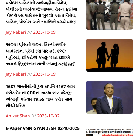
વડોદરા પાલિકાની કાર્યવાહીમાં વિક્ષેપ,
પોલીસનો લાઠીચાર્જ:આજવા રોડના ફાતિમા
કોમ્પ્લેક્સ પાસે રસ્તો ખુલ્લો કરાતા વિરોધ;
પાલિક, પોલીસ અને સ્થાનિકો વચ્ચે ઘર્ષણ
Jay Rabari
2025-10-09
અજબ પ્રેમનો ગજબ કિસ્સો:સગીર
પાકિસ્તાની પ્રેમી રણ પાર કરી કચ્છ
પહોંચ્યાં, છોકરીએ કહ્યું- ‘મારા દાદાએ
અમને હિન્દુસ્તાન ભાગી જવાનું કહ્યું હતું’
Jay Rabari
2025-10-09
1687 ભારતીયોની કુલ સંપત્તિ ₹167 લાખ
કરોડ:દેશના GDPના અડધા ભાગ જેટલું;
અંબાણી પરિવાર ₹9.55 લાખ કરોડ સાથે
સૌથી ધનિક
Aniket Shah
2025-10-02
E-Paper VNN GYANDESH 02-10-2025