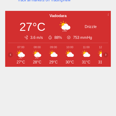
Track all markets on TradingView
Vadodara
27°C
Drizzle
3.6 m/s
88%
753
mmHg
07:00
08:00
09:00
10:00
11:00
12:00
‹
›
27°C
28°C
29°C
30°C
31°C
31°C