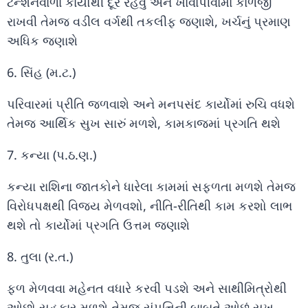
ટેન્શનવાળા કાર્યોથી દૂર રહેવું અને ખાવાપીવામાં કાળજી
રાખવી તેમજ વડીલ વર્ગથી તકલીફ જણાશે, ખર્ચનું પ્રમાણ
અધિક જણાશે
6. સિંહ (મ.ટ.)
પરિવારમાં પ્રીતિ જળવાશે અને મનપસંદ કાર્યોમાં રુચિ વધશે
તેમજ આર્થિક સુખ સારું મળશે, કામકાજમાં પ્રગતિ થશે
7. કન્યા (પ.ઠ.ણ.)
કન્યા રાશિના જાતકોને ધારેલા કામમાં સફળતા મળશે તેમજ
વિરોધપક્ષથી વિજય મેળવશો, નીતિ-રીતિથી કામ કરશો લાભ
થશે તો કાર્યોમાં પ્રગતિ ઉત્તમ જણાશે
8. તુલા (ર.ત.)
ફળ મેળવવા મહેનત વધારે કરવી પડશે અને સાથીમિત્રોથી
ઓછો સહકાર મળશે તેમજ સંપત્તિની બાબતે ઓછું સુખ