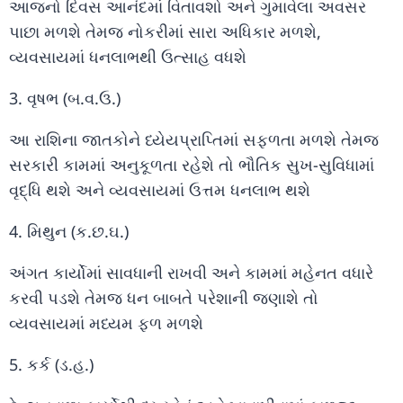
આજનો દિવસ આનંદમાં વિતાવશો અને ગુમાવેલા અવસર
પાછા મળશે તેમજ નોકરીમાં સારા અધિકાર મળશે,
વ્યવસાયમાં ધનલાભથી ઉત્સાહ વધશે
3. વૃષભ (બ.વ.ઉ.)
આ રાશિના જાતકોને ધ્યેયપ્રાપ્તિમાં સફળતા મળશે તેમજ
સરકારી કામમાં અનુકૂળતા રહેશે તો ભૌતિક સુખ-સુવિધામાં
વૃદ્ધિ થશે અને વ્યવસાયમાં ઉત્તમ ધનલાભ થશે
4. મિથુન (ક.છ.ઘ.)
અંગત કાર્યોમાં સાવધાની રાખવી અને કામમાં મહેનત વધારે
કરવી પડશે તેમજ ધન બાબતે પરેશાની જણાશે તો
વ્યવસાયમાં મધ્યમ ફળ મળશે
5. કર્ક (ડ.હ.)