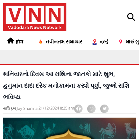
होम
નવીનતમ સમાચાર
મારું 
વર્લ્ડ
શનિવારનો દિવસ આ રાશિના જાતકો માટે શુભ,
હનુમાન દાદા દરેક મનોકામના કરશે પૂર્ણ, જુઓ રાશિ
ભવિષ્ય
21/12/2024
8:25 am
રાશિફળ
Jay Sharma