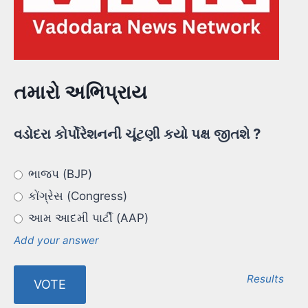
તમારો અભિપ્રાય
વડોદરા કોર્પોરેશનની ચૂંટણી કયો પક્ષ જીતશે ?
ભાજપ (BJP)
કોંગ્રેસ (Congress)
આમ આદમી પાર્ટી (AAP)
Add your answer
Results