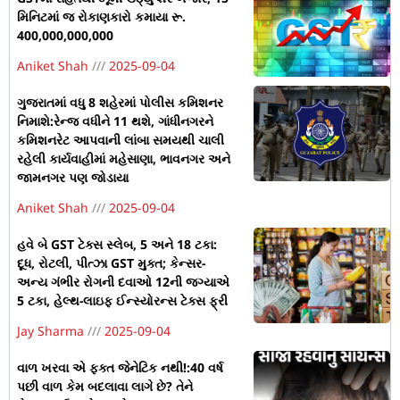
મિનિટમાં જ રોકાણકારો કમાયા રૂ.
400,000,000,000
Aniket Shah
2025-09-04
ગુજરાતમાં વધુ 8 શહેરમાં પોલીસ કમિશનર
નિમાશે:રેન્જ વધીને 11 થશે, ગાંધીનગરને
કમિશનરેટ આપવાની લાંબા સમયથી ચાલી
રહેલી કાર્યવાહીમાં મહેસાણા, ભાવનગર અને
જામનગર પણ જોડાયા
Aniket Shah
2025-09-04
હવે બે GST ટેક્સ સ્લેબ, 5 અને 18 ટકા:
દૂધ, રોટલી, પીત્ઝા GST મુક્ત; કેન્સર-
અન્ય ગંભીર રોગની દવાઓ 12ની જગ્યાએ
5 ટકા, હેલ્થ-લાઇફ ઈન્સ્યોરન્સ ટેક્સ ફ્રી
Jay Sharma
2025-09-04
વાળ ખરવા એ ફક્ત જેનેટિક નથી!:40 વર્ષ
પછી વાળ કેમ બદલાવા લાગે છે? તેને