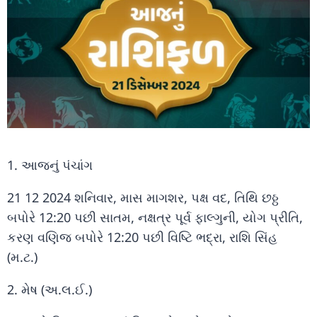
1. આજનું પંચાંગ
21 12 2024 શનિવાર, માસ માગશર, પક્ષ વદ, તિથિ છઠ્ઠ
બપોરે 12:20 પછી સાતમ, નક્ષત્ર પૂર્વ ફાલ્ગુની, યોગ પ્રીતિ,
કરણ વણિજ બપોરે 12:20 પછી વિષ્ટિ ભદ્રા, રાશિ સિંહ
(મ.ટ.)
2. મેષ (અ.લ.ઈ.)