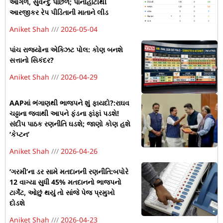
આગળ, સુવેન્દુ પાછળ; પાનીહાટીથી
આરજીકર રેપ પીડિતાની માતાને લીડ
Aniket Shah
2026-05-04
પાંચ રાજ્યોના એક્ઝિટ પોલ: કોણ બનશે
સત્તાનો સિકંદર?
Aniket Shah
2026-04-29
AAPમાં ભંગાણથી ભાજપને શું ફાયદો?:રાઘવ
ચઢ્ઢાના જવાથી આપને ફંડના ફાંફાં પડશે!
સંદીપ પાઠક રણનીતિ ઘડશે; જાણો કોણ હશે
‘કેપ્ટન’
Aniket Shah
2026-04-26
‘ગરમી’ના ડર સામે મતદાનની રણનીતિ:બપોરે
12 વાગ્યા સુધી 45% મતદાનનો ભાજપનો
ટાર્ગેટ, ઓછું થયું તો સાંજે પેજ પ્રમુખો
દોડશે
Aniket Shah
2026-04-23