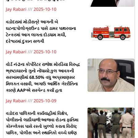
Jay Rabari
2025-10-10
વડોદરામાં મોડીરાત્રે આગની બે
ઘટના:પોલોગ્રાઉન્ડ પાસે ડામર પાથરવાના
ટેન્કરમાં આગ લાગતા દોડધામ મચી,
દરેશ્વરમાં દુકાન સળગી
Jay Rabari
2025-10-10
વોર્ડ નં-2ના કોર્પોરેટર રાજેશ મોરડિયા વિરુદ્ધ
ભ્રષ્ટાચારનો ગુનો નોંધાયો:કુલ આવકની
સરખામણીમાં 68.50% વધુ અપ્રમાણસર
મિલકત વસાવી, અગાઉ આર્થિક ગેરરીતિના
કારણે AAPએ સસ્પેન્ડ કર્યા હતા
Jay Rabari
2025-10-09
વડોદરા પાલિકાની કાર્યવાહીમાં વિક્ષેપ,
પોલીસનો લાઠીચાર્જ:આજવા રોડના ફાતિમા
કોમ્પ્લેક્સ પાસે રસ્તો ખુલ્લો કરાતા વિરોધ;
પાલિક, પોલીસ અને સ્થાનિકો વચ્ચે ઘર્ષણ