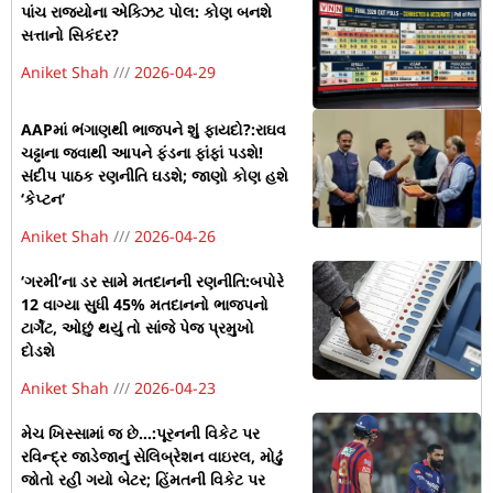
પાંચ રાજ્યોના એક્ઝિટ પોલ: કોણ બનશે
સત્તાનો સિકંદર?
Aniket Shah
2026-04-29
AAPમાં ભંગાણથી ભાજપને શું ફાયદો?:રાઘવ
ચઢ્ઢાના જવાથી આપને ફંડના ફાંફાં પડશે!
સંદીપ પાઠક રણનીતિ ઘડશે; જાણો કોણ હશે
‘કેપ્ટન’
Aniket Shah
2026-04-26
‘ગરમી’ના ડર સામે મતદાનની રણનીતિ:બપોરે
12 વાગ્યા સુધી 45% મતદાનનો ભાજપનો
ટાર્ગેટ, ઓછું થયું તો સાંજે પેજ પ્રમુખો
દોડશે
Aniket Shah
2026-04-23
મેચ ખિસ્સામાં જ છે…:પૂરનની વિકેટ પર
રવિન્દ્ર જાડેજાનું સેલિબ્રેશન વાઇરલ, મોઢું
જોતો રહી ગયો બેટર; હિંમતની વિકેટ પર