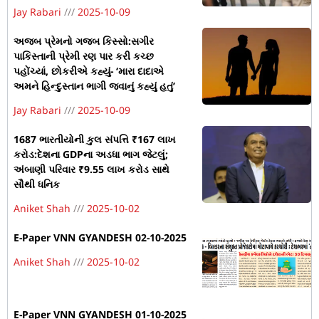
Jay Rabari
2025-10-09
અજબ પ્રેમનો ગજબ કિસ્સો:સગીર
પાકિસ્તાની પ્રેમી રણ પાર કરી કચ્છ
પહોંચ્યાં, છોકરીએ કહ્યું- ‘મારા દાદાએ
અમને હિન્દુસ્તાન ભાગી જવાનું કહ્યું હતું’
Jay Rabari
2025-10-09
1687 ભારતીયોની કુલ સંપત્તિ ₹167 લાખ
કરોડ:દેશના GDPના અડધા ભાગ જેટલું;
અંબાણી પરિવાર ₹9.55 લાખ કરોડ સાથે
સૌથી ધનિક
Aniket Shah
2025-10-02
E-Paper VNN GYANDESH 02-10-2025
Aniket Shah
2025-10-02
E-Paper VNN GYANDESH 01-10-2025