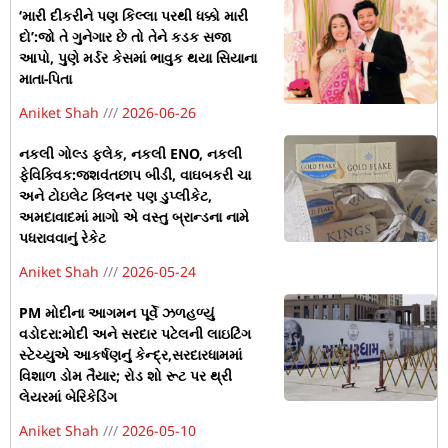
‘મારી દીકરીને પણ કિલ્લા પરથી ધક્કો મારી
દો’:જો તે ગુનેગાર છે તો તેને કડક સજા
આપો, પુણે મર્ડર કેસમાં ભાવુક થયા સિયાના
માતા-પિતા
Aniket Shah
2026-06-26
નકલી ગોલ્ડ ફ્લેક, નકલી ENO, નકલી
ફેવિક્વિક:જશવંતછાપ બીડી, વાઘબકરી ચા
અને ટોઇલેટ ક્લિનર પણ ડુપ્લીકેટ,
અમદાવાદમાં માગો એ વસ્તુ બ્રાન્ડના નામે
પધરાવવાનું રેકેટ
Aniket Shah
2026-05-24
PM મોદીના આગમન પૂર્વે ઝળહળ્યું
વડોદરા:મોદી અને સરદાર પટેલની લાઇટિંગ
સ્ટેચ્યુએ આકર્ષણનું કેન્દ્ર,સરદારધામમાં
વિશાળ ડોમ તૈયાર; રોડ શો રૂટ પર થ્રી
લેયરમાં બેરિકેડિંગ
Aniket Shah
2026-05-10