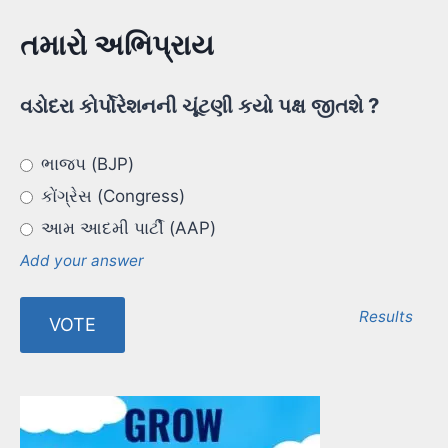
તમારો અભિપ્રાય
વડોદરા કોર્પોરેશનની ચૂંટણી કયો પક્ષ જીતશે ?
ભાજપ (BJP)
કોંગ્રેસ (Congress)
આમ આદમી પાર્ટી (AAP)
Add your answer
Results