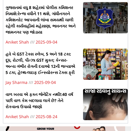
ગુજરાતમાં વધુ 8 શહેરમાં પોલીસ કમિશનર
નિમાશે:રેન્જ વધીને 11 થશે, ગાંધીનગરને
કમિશનરેટ આપવાની લાંબા સમયથી ચાલી
રહેલી કાર્યવાહીમાં મહેસાણા, ભાવનગર અને
જામનગર પણ જોડાયા
Aniket Shah
2025-09-04
હવે બે GST ટેક્સ સ્લેબ, 5 અને 18 ટકા:
દૂધ, રોટલી, પીત્ઝા GST મુક્ત; કેન્સર-
અન્ય ગંભીર રોગની દવાઓ 12ની જગ્યાએ
5 ટકા, હેલ્થ-લાઇફ ઈન્સ્યોરન્સ ટેક્સ ફ્રી
Jay Sharma
2025-09-04
વાળ ખરવા એ ફક્ત જેનેટિક નથી!:40 વર્ષ
પછી વાળ કેમ બદલાવા લાગે છે? તેને
રોકવાના ઉપાયો જાણો
Aniket Shah
2025-08-24