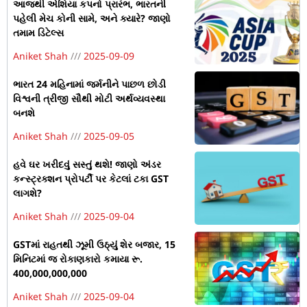
આજથી એશિયા કપનો પ્રારંભ, ભારતની
પહેલી મેચ કોની સામે, અને ક્યારે? જાણો
તમામ ડિટેલ્સ
Aniket Shah
2025-09-09
ભારત 24 મહિનામાં જર્મનીને પાછળ છોડી
વિશ્વની ત્રીજી સૌથી મોટી અર્થવ્યવસ્થા
બનશે
Aniket Shah
2025-09-05
હવે ઘર ખરીદવું સસ્તું થશે! જાણો અંડર
કન્સ્ટ્રક્શન પ્રોપર્ટી પર કેટલાં ટકા GST
લાગશે?
Aniket Shah
2025-09-04
GSTમાં રાહતથી ઝૂમી ઉઠ્યું શેર બજાર, 15
મિનિટમાં જ રોકાણકારો કમાયા રૂ.
400,000,000,000
Aniket Shah
2025-09-04