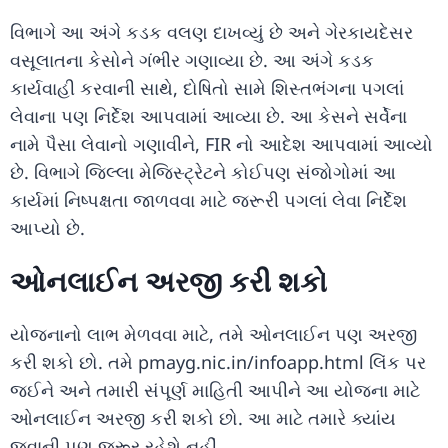
વિભાગે આ અંગે કડક વલણ દાખવ્યું છે અને ગેરકાયદેસર
વસૂલાતના કેસોને ગંભીર ગણાવ્યા છે. આ અંગે કડક
કાર્યવાહી કરવાની સાથે, દોષિતો સામે શિસ્તભંગના પગલાં
લેવાના પણ નિર્દેશ આપવામાં આવ્યા છે. આ કેસને સર્વેના
નામે પૈસા લેવાનો ગણાવીને, FIR નો આદેશ આપવામાં આવ્યો
છે. વિભાગે જિલ્લા મેજિસ્ટ્રેટને કોઈપણ સંજોગોમાં આ
કાર્યમાં નિષ્પક્ષતા જાળવવા માટે જરૂરી પગલાં લેવા નિર્દેશ
આપ્યો છે.
ઓનલાઈન અરજી કરી શકો
યોજનાનો લાભ મેળવવા માટે, તમે ઓનલાઈન પણ અરજી
કરી શકો છો. તમે pmayg.nic.in/infoapp.html લિંક પર
જઈને અને તમારી સંપૂર્ણ માહિતી આપીને આ યોજના માટે
ઓનલાઈન અરજી કરી શકો છો. આ માટે તમારે ક્યાંય
જવાની પણ જરૂર રહેશે નહીં.