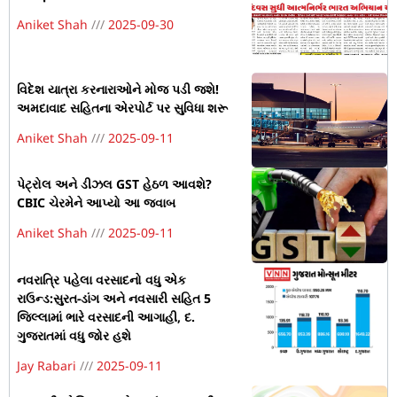
Aniket Shah
2025-09-30
વિદેશ યાત્રા કરનારાઓને મોજ પડી જશે!
અમદાવાદ સહિતના એરપોર્ટ પર સુવિધા શરૂ
Aniket Shah
2025-09-11
પેટ્રોલ અને ડીઝલ GST હેઠળ આવશે?
CBIC ચેરમેને આપ્યો આ જવાબ
Aniket Shah
2025-09-11
નવરાત્રિ પહેલા વરસાદનો વધુ એક
રાઉન્ડ:સુરત-ડાંગ અને નવસારી સહિત 5
જિલ્લામાં ભારે વરસાદની આગાહી, દ.
ગુજરાતમાં વધુ જોર હશે
Jay Rabari
2025-09-11