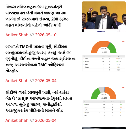
વિજય તમિલનાડુના 9મા મુખ્યમંત્રી
બન્યા:શપથ લેતી વખતે ભાષણ આપવા
લાગ્યા તો રાજ્યપાલે રોક્યા, 200 યુનિટ
મફત વીજળીનો પહેલો ઓર્ડર કર્યો
Aniket Shah
2026-05-10
બંગાળને TMCની ‘મમતા’ પૂરી, મોદીમય
બન્યું:મમતાને હજુ આશા, કહ્યું- અમે જ
જીતીશું, દીદીના ઘરની બહાર જય શ્રીરામના
નારા; આસનસોલમાં TMC ઓફિસમાં
તોડફોડ
Aniket Shah
2026-05-04
મોદીએ જ્યાં ઝાલમુરી ખાધી, ત્યાં ચારેય
બેઠકો પર BJP આગળ:ભવાનીપુરથી મમતા
આગળ, સુવેન્દુ પાછળ; પાનીહાટીથી
આરજીકર રેપ પીડિતાની માતાને લીડ
Aniket Shah
2026-05-04