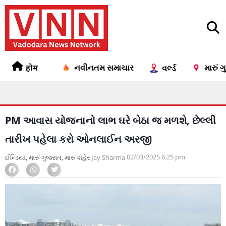
होम
નવીનતમ સમાચાર
મારું 
વર્લ્ડ
PM આવાસ યોજનાનો લાભ ઘરે બેઠા જ મળશે, છેલ્લી
તારીખ પહેલા કરો ઓનલાઈન અરજી
02/03/2025
6:25 pm
ઈન્ડિયા
,
મારું ગુજરાત
,
મારું શહેર
Jay Sharma