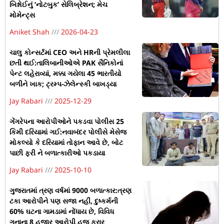
બિશ્નોઈનું ‘નોટબુક’ સેલિબ્રેશન; મેચ
મોમેન્ટ્સ
Aniket Shah
2026-04-23
ચાલુ કોન્સર્ટમાં CEO અને HRની પ્રેમલીલા
છતી થઈ:તાલિબાનીઓએ PAK સૈનિકોનાં
પેન્ટ લહેરાવ્યાં, મક્કા ગયેલા 45 ભારતીયો
બળીને ખાક; ટ્રમ્પ-ઝેલેન્સ્કી બાખડ્યા
Jay Rabari
2025-12-29
ગેંગરેપના આરોપીઓને પકડવા પોલીસ 25
કિમી દરિયામાં ગઈ:નવાબંદર પોલીસે મેસેજ
મોકલ્યો કે દરિયામાં તોફાન આવે છે, બોટ
પાછી ફરી ને બળાત્કારીઓ પકડાયા
Jay Rabari
2025-10-10
ગુજરાતમાં ત્રણ વર્ષમાં 9000 બળાત્કાર:ત્રણ
ટકા આરોપીને પણ સજા નહીં, દુષ્કર્મની
60% ઘટના ગામડામાં નોંધાય છે, વિવિધ
ગુનાના 8 હજાર આરોપી હજુ ફરાર